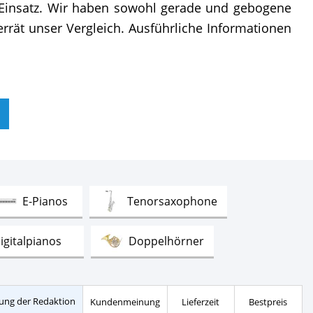
 Einsatz. Wir haben sowohl gerade und gebogene
rät unser Vergleich. Ausführliche Informationen
Test
Test
E-Pianos
Tenorsaxophone
Test
Test
igitalpianos
Doppelhörner
Test
Test
rommeln
Mandolinen
ung der Redaktion
Kundenmeinung
Lieferzeit
Bestpreis