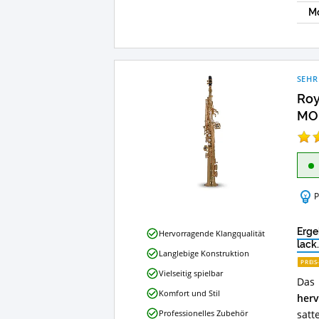
Mo
SEHR
Roy
MOD
P
Roy
Erge
Hervorragende Klangqualität
Benson
lack.
Langlebige Konstruktion
Bb
PREIS
Sopran
Vielseitig spielbar
Das
Saxophon
Komfort und Stil
MOD.SS-
herv
302
Professionelles Zubehör
satt