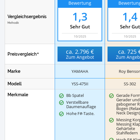
Bewertung
Bewertun
1,3
1,4
Vergleichsergebnis
Methodik
Sehr Gut
Sehr Gut
10/2025
10/2025
ca.
2.796 €
ca.
725 
Preisvergleich
Zum Angebot
Zum Angeb
YAMAHA
Roy Benso
Marke
YSS-475II
SS-302
Modell
Merkmale
Bb Spatel
Gerade Form
Gerader und
Verstellbare
gebogener R
Daumenauflage
Bogen (Rela
Neck Design
Hohe F#-Taste.
Messing Kor
Messing Kla
Gehärtete
Stahlfedern
Hoch F#-Kla