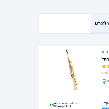
Empfeh
SEHR
Yam
erhäl
P
Yamaha
Außergewöhnliche
Erge
Klangqualität
YSS-