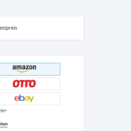
estpreis
cht
phon