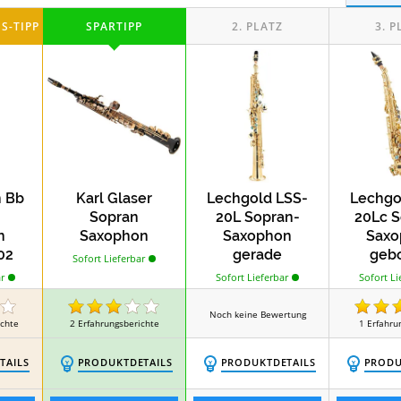
Test
Test
eons
Hohner Akkordeons
Casio-Keybo
Test
Test
T
Gongs
Hi-Hat-Ständer
Humbucker
 Bb
Karl Glaser
Lechgold LSS-
Lechgo
Sopran
20L Sopran-
20Lc S
n
Saxophon
Saxophon
Saxo
02
gerade
geb
Sofort Lieferbar
rm
Sofort Lieferbar
Sofort Li
r
Noch keine Bewertung
ichte
2
Erfahrungsberichte
1
Erfahru
TAILS
PRODUKTDETAILS
PRODUKTDETAILS
PRODU