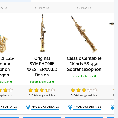
Test
Test
ards
Chorus-Pedale
est
Test
Test
Synthesizer
E-Gitarren
ld LSS-
Original
Classic Cantabile
K
opran-
SYMPHONIE
Winds SS-450
phon
WESTERWALD
Sopransaxophon
ogen
Design
Sofort Lieferbar
So
Sopransaxophon
eferbar
Sofort Lieferbar
ngsbericht
9
Erfahrungsberichte
5
Erfahrungsberichte
13
E
KTDETAILS
PRODUKTDETAILS
PRODUKTDETAILS
P