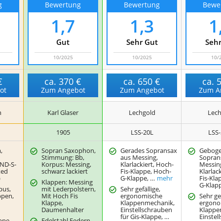
g
Bewertung
Bewertung
Bewe
1,7
1,3
1
Gut
Sehr Gut
Sehr
10/2025
10/2025
10/
€
ca.
370 €
ca.
650 €
ca.
ot
Zum Angebot
Zum Angebot
Zum A
n
Karl Glaser
Lechgold
Lech
1905
LSS-20L
LSS-
,
Sopran Saxophon,
Gerades Sopransax
Gebog
Stimmung: Bb,
aus Messing,
Sopran
ND-S-
Korpus: Messing,
Klarlackiert, Hoch-
Messin
xed
schwarz lackiert
Fis-Klappe, Hoch-
Klarlac
)
G-Klappe, …
mehr
Fis-Kla
Klappen: Messing
G-Klap
pus,
mit Lederpolstern,
Sehr gefällige,
ppen,
Mit Hoch Fis
ergonomische
Sehr gef
Klappe,
Klappenmechanik,
ergono
Daumenhalter
Einstellschrauben
Klappe
für Gis-Klappe, …
Einstel
ppe,
Edelstahl Federn