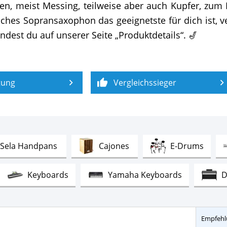
, meist Messing, teilweise aber auch Kupfer, zum
s Sopransaxophon das geeignetste für dich ist, ver
dest du auf unserer Seite „Produktdetails“. 🎷
tung
Vergleichssieger
Test
Test
Test
Sela Handpans
Cajones
E-Drums
t
Test
Test
Keyboards
Yamaha Keyboards
D
Test
Test
 Ukulelen
Sopran Ukulelen
Zungent
Empfehl