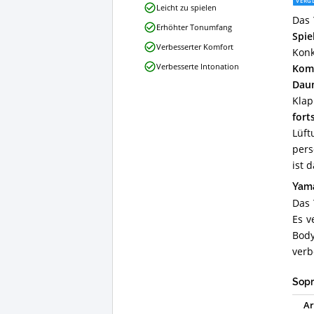
VERGL
475II
Leicht zu spielen
Das 
Sopransaxophon
Erhöhter Tonumfang
Vorteile:
Spie
Was
Verbesserter Komfort
Konk
spricht
Verbesserte Intonation
Kom
für
dieses
Dau
Sopran
Klap
Saxophon?
fort
Lüft
pers
ist 
Yama
Das 
Es v
Body
verb
Sopr
Ar