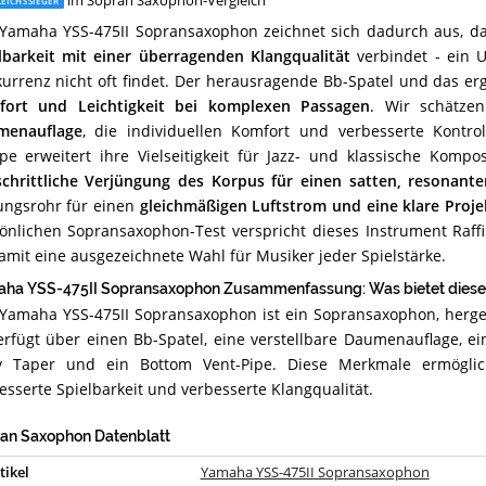
im Sopran Saxophon-Vergleich
EICHSSIEGER
Yamaha YSS-475II Sopransaxophon zeichnet sich dadurch aus, d
lbarkeit mit einer überragenden Klangqualität
verbindet - ein 
urrenz nicht oft findet. Der herausragende Bb-Spatel und das e
fort und Leichtigkeit bei komplexen Passagen
. Wir schätze
menauflage
, die individuellen Komfort und verbesserte Kontrol
pe erweitert ihre Vielseitigkeit für Jazz- und klassische Komp
schrittliche Verjüngung des Korpus für einen satten, resonant
ungsrohr für einen
gleichmäßigen Luftstrom und eine klare Proje
önlichen Sopransaxophon-Test verspricht dieses Instrument Raffi
damit eine ausgezeichnete Wahl für Musiker jeder Spielstärke.
ha YSS-475II Sopransaxophon Zusammenfassung: Was bietet diese
Yamaha YSS-475II Sopransaxophon ist ein Sopransaxophon, herge
erfügt über einen Bb-Spatel, eine verstellbare Daumenauflage, e
 Taper und ein Bottom Vent-Pipe. Diese Merkmale ermöglich
esserte Spielbarkeit und verbesserte Klangqualität.
an Saxophon Datenblatt
tikel
Yamaha YSS-475II Sopransaxophon