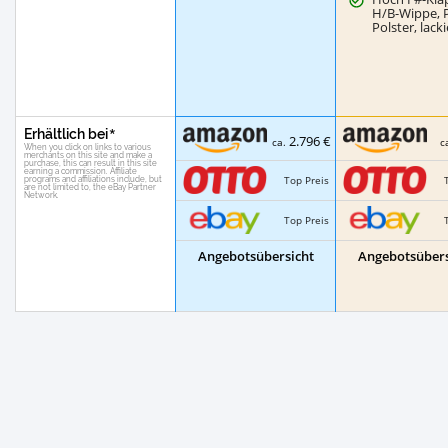
H/B-Wippe, 
Polster, lacki
Erhältlich bei
2.796 €
ca.
c
Top Preis
Top Preis
Angebotsübersicht
Angebotsübers