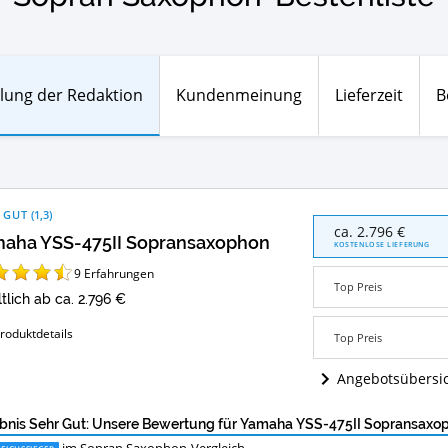
lung der Redaktion
Kundenmeinung
Lieferzeit
B
 GUT
(
1,3
)
Yamaha
ca. 2.796 €
aha YSS-475II Sopransaxophon
YSS-
KOSTENLOSE LIEFERUNG
475II
9
Erfahrungen
Sopransaxophon
Top Preis
Angebote:
tlich ab ca. 2.796 €
Wo
ist
roduktdetails
Top Preis
dieses
Sopran
Angebotsübersi
Saxophon
erhältlich?
bnis Sehr Gut: Unsere Bewertung für Yamaha YSS-475II Sopransaxo