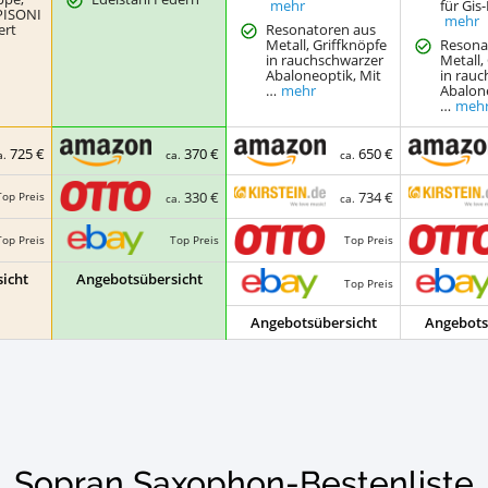
mehr
für Gis
PISONI
mehr
ert
Resonatoren aus
Metall, Griffknöpfe
Resona
in rauchschwarzer
Metall,
Abaloneoptik, Mit
in rau
…
mehr
Abalone
…
meh
725 €
370 €
650 €
a.
ca.
ca.
330 €
734 €
Top Preis
ca.
ca.
Top Preis
Top Preis
Top Preis
icht
Angebotsübersicht
Top Preis
Angebotsübersicht
Angebots
Sopran Saxophon-Bestenliste