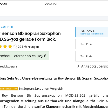
YSS-475II
dell
 GUT
(
1,4
)
Roy
ca. 725 €
 Benson Bb Sopran Saxophon
Benson
KOSTENLOSE LIEFERUNG
Bb
.SS-302 gerade Form lack.
Sopran
Top Preis
Saxophon
29
Erfahrungen
MOD.SS-
302
schnell lieferbar ab ca. 725 €
Top Preis
gerade
Form
Angebotsübersi
roduktdetails
lack.
Angebote:
Wo
bnis Sehr Gut: Unsere Bewertung für Roy Benson Bb Sopran Saxop
ist
dieses
im Sopran Saxophon-Vergleich
-LEISTUNGS-TIPP
Sopran
Saxophon
 Roy Benson Bb Sopransaxophon MOD.SS-302 gefällt un
erhältlich?
orragenden Mischung aus Haltbarkeit und Klangqualität
. Sein 
en Ton, der durch die
sanfte Klappenmechanik mit Messingklappe