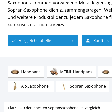
Saxophons kommen vorwiegend Metalllegierungen
Sopran-Saxophone dich zusammengetragen. Welche
und weitere Produktbilder zu jedem Saxophone fin
AKTUALISIERT:
29. OKTOBER 2025
Vergleichstabelle
Kaufbera
Test
Test
Handpans
MEINL Handpans
Test
Tes
Alt-Saxophone
Sopran Saxophone
Test
Test
Kalimbas
Sansulas
Konzert
Platz 1 – 9 der 9 besten Sopransaxophone im Vergleich