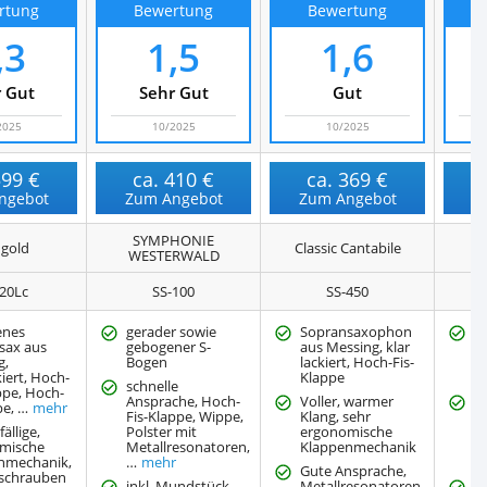
rtung
Bewertung
Bewertung
,3
1,5
1,6
 Gut
Sehr Gut
Gut
2025
10/2025
10/2025
599 €
ca.
410 €
ca.
369 €
ngebot
Zum Angebot
Zum Angebot
Z
SYMPHONIE
gold
Classic Cantabile
WESTERWALD
20Lc
‎SS-100
SS-450
enes
gerader sowie
Sopransaxophon
S
sax aus
gebogener S-
aus Messing, klar
S
g,
Bogen
lackiert, Hoch-Fis-
K
kiert, Hoch-
Klappe
we
schnelle
ppe, Hoch-
Ansprache, Hoch-
Voller, warmer
K
pe, …
mehr
Fis-Klappe, Wippe,
Klang, sehr
m
ällige,
Polster mit
ergonomische
M
mische
Metallresonatoren,
Klappenmechanik
K
nmechanik,
…
mehr
D
Gute Ansprache,
lschrauben
inkl. Mundstück,
Metallresonatoren,
E