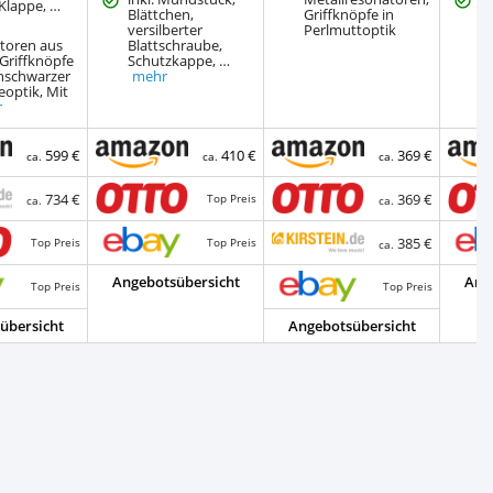
-Klappe, …
Blättchen,
Griffknöpfe in
versilberter
Perlmuttoptik
toren aus
Blattschraube,
 Griffknöpfe
Schutzkappe, …
chschwarzer
mehr
optik, Mit
r
599 €
410 €
369 €
ca.
ca.
ca.
734 €
369 €
Top Preis
ca.
ca.
385 €
Top Preis
Top Preis
ca.
Angebotsübersicht
Ang
Top Preis
Top Preis
übersicht
Angebotsübersicht