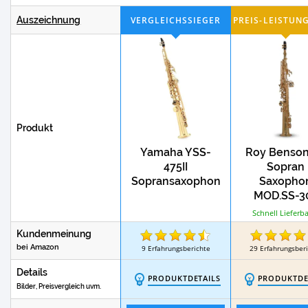
Test
Zupan Akkordeon
Alpenklang Akkord
Auszeichnung
Test
Test
Delay-Pedale
Reverb-Pedale
Produkt
Yamaha YSS-
Roy Benson
475II
Sopran
Sopransaxophon
Saxopho
MOD.SS-3
gerade Fo
Schnell Lieferba
lack.
Kundenmeinung
bei Amazon
9
Erfahrungsberichte
29
Erfahrungsber
Details
PRODUKTDETAILS
PRODUKTDE
Bilder, Preisvergleich uvm.