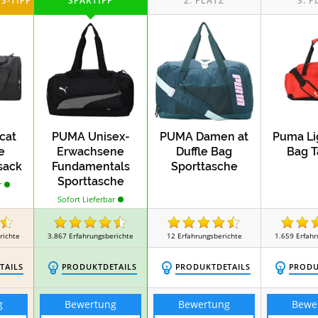
cat
PUMA Unisex-
PUMA Damen at
Puma Li
e
Erwachsene
Duffle Bag
Bag T
sack
Fundamentals
Sporttasche
Sporttasche
r
Sofort Lieferbar
richte
3.867
Erfahrungsberichte
12
Erfahrungsberichte
1.659
Erfahr
TAILS
PRODUKTDETAILS
PRODUKTDETAILS
PRODU
g
Bewertung
Bewertung
Bewe