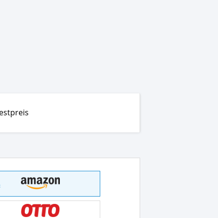
estpreis
t