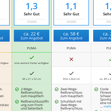
1,3
1,1
1
Sehr Gut
Sehr Gut
Sehr
10/2025
10/2025
10/
€
ca.
22 €
ca.
58 €
ca.
ot
Zum Angebot
Zum Angebot
Zum A
PUMA
PUMA
PU
J
N
a
e
rfügbar
eine weitere Farbe verfügbar
i
n
40 x 21 x 22 cm
55,6 x 26,4 cm
ca. 49 x 
r,
2-Wege-
Zwei-Wege-
Coole
Reißverschluss
Reißverschluss
Fitness
men
zum Hauptfach
zum Hauptfach
Schwarz
Sportta
Reißverschlussöffn
Schuhfach mit
eine r
sstasc
ung zum Front-
Zwei-Wege-
…
meh
und Seitenfach
Reißverschluss,