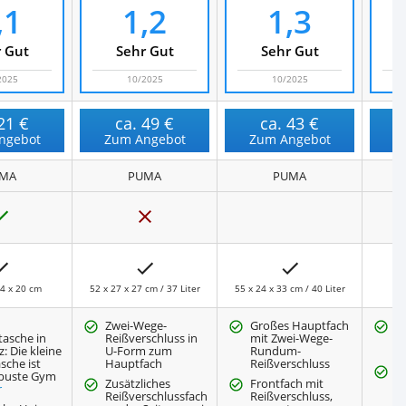
,1
1,2
1,3
 Gut
Sehr Gut
Sehr Gut
2025
10/2025
10/2025
21 €
ca.
49 €
ca.
43 €
ngebot
Zum Angebot
Zum Angebot
Z
MA
PUMA
PUMA
J
N
a
e
i
n
24 x 20 cm
52 x 27 x 27 cm / 37 Liter
55 x 24 x 33 cm / 40 Liter
Zwei-Wege-
Großes Hauptfach
P
tasche in
Reißverschluss in
mit Zwei-Wege-
N
: Die kleine
U-Form zum
Rundum-
L
sche ist
Hauptfach
Reißverschluss
M
obuste Gym
Zusätzliches
Frontfach mit
kl
r
Reißverschlussfach
Reißverschluss,
u