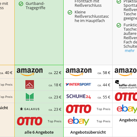
Frontfach mit
Praktis
e mit
Gurtband-
Reißverschluss
Sportta
ss
Tragegriffe
Reißver
Kleine
Tasche 
Reißverschlusstasc
geeign
he im Hauptfach
Funktio
Tasche
äußere
Reißver
Fach d
Schulte
mehr
40 €
22 €
58 €
ca.
ca.
ca.
18 €
44 €
Top Preis
ca.
ca.
23 €
55 €
Top Preis
ca.
ca.
icht
23 €
Top Preis
ca.
Angebots
Top Preis
Top Preis
alle 6 Angebote
Angebotsübersicht