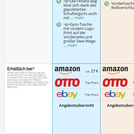
<p>Die Fitness-Bag
Vordertasch
lässt sich dank des
Reißverschlu
gepolsterten
Schultergurts auch
mit …
mehr
<p>Gym-Tasche
mit coolem Logo-
Print auf der
Vorderseite und
großer Zwei-Wege
…
mehr
Erhältlich bei
27 €
ca.
Top Preis
Top Preis
Angebotsübersicht
Angebotsübers