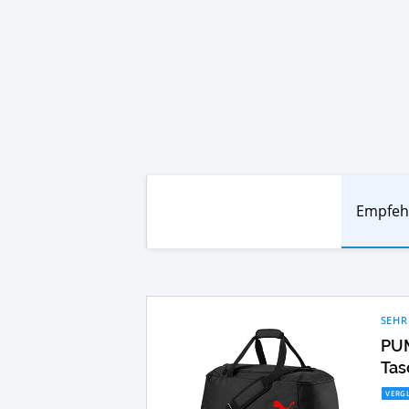
Empfeh
SEHR
PUM
Tas
VERGL