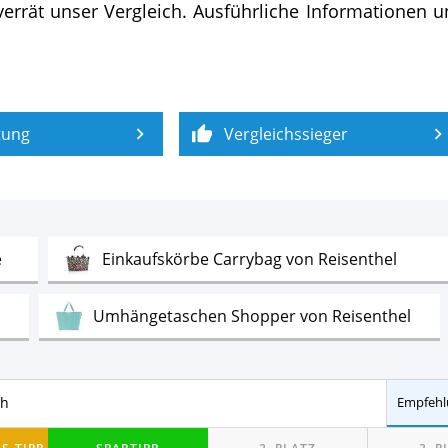
, verrät unser Vergleich. Ausführliche Informationen 
tung
Vergleichssieger
Test
Test
e
Einkaufskörbe Carrybag von Reisenthel
st
Test
Umhängetaschen Shopper von Reisenthel
Test
Test
chen
Sporttaschen PUMA
Sportrucksä
en von PUMA im Vergleich
Empfehl
Test
Test
Test
hen
Sling Bags
Krypto Wallets