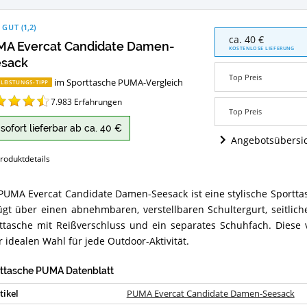
 GUT
(
1,2
)
PUMA
ca. 40 €
A Evercat Candidate Damen-
Evercat
KOSTENLOSE LIEFERUNG
Candidate
sack
Damen-
Top Preis
im Sporttasche PUMA-Vergleich
Seesack
-LEISTUNGS-TIPP
Angebote:
7.983
Erfahrungen
Wo
Top Preis
ist
sofort lieferbar ab ca. 40 €
diese
Angebotsübersi
Sporttasche
PUMA
roduktdetails
erhältlich?
PUMA Evercat Candidate Damen-Seesack ist eine stylische Sportt
A
ügt über einen abnehmbaren, verstellbaren Schultergurt, seitlich
cat
idate
ttasche mit Reißverschluss und ein separates Schuhfach. Diese
en-
r idealen Wahl für jede Outdoor-Aktivität.
sack
ammenfassung:
ttasche PUMA Datenblatt
et
tikel
PUMA Evercat Candidate Damen-Seesack