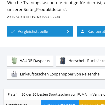
Welche Trainingstasche die richtige für dich ist
unserer Seite „Produktdetails“.
AKTUALISIERT:
19. OKTOBER 2025
Vergleichstabelle
Kaufbera
Test
VAUDE Daypacks
Herschel - Rucksäck
Te
Einkaufstaschen Loopshopper von Reisenthel
Test
adidas Sporttaschen
Nike Sporttas
Platz 1 – 7 der 30 besten Sporttasch
Test
Geldbörsen Herren
Damenhandtasc
Auszeichnung