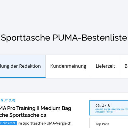
Sporttasche PUMA-Bestenliste
lung der Redaktion
Kundenmeinung
Lieferzeit
B
 GUT
(
1,0
)
PUMA
ca. 27 €
A Pro Training II Medium Bag
Pro
mi
GRATIS PREMIUMVERSAND
Amazon Prime
Training
che Sporttasche ca
II
im Sporttasche PUMA-Vergleich
Medium
EICHSSIEGER