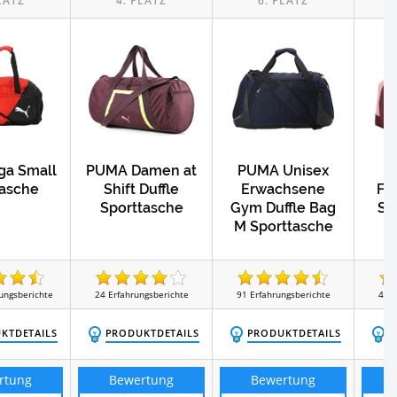
ga Small
PUMA Damen at
PUMA Unisex
asche
Shift Duffle
Erwachsene
Fu
Sporttasche
Gym Duffle Bag
Sp
M Sporttasche
ungsberichte
24
Erfahrungsberichte
91
Erfahrungsberichte
49
E
KTDETAILS
PRODUKTDETAILS
PRODUKTDETAILS
P
rtung
Bewertung
Bewertung