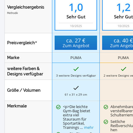
1,0
1,2
Vergleichsergebnis
Methodik
Sehr Gut
Sehr Gut
10/2025
10/2025
ca.
27 €
ca.
40 
Preisvergleich
Zum Angebot
Zum Angeb
PUMA
PUMA
Marke
J
J
weitere Farben &
a
a
Designs verfügbar
3 weitere Designs verfügbar
2 weitere Designs ve
Größe / Volumen
61 x 31 x 29 cm
Merkmale
<p>Die leichte
Abnehmbare
Gym-Bag bietet
verstellbarer
extra viel
Schulterrie
Stauraum für
Seitliche
Sportartikel,
Reißverschlu
Trainings …
mehr
hen