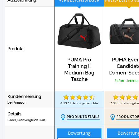
Produkt
PUMA Pro
PUMA Ever
Training II
Candidat
Medium Bag
Damen-See
Tasche
Sofort Lieferba
Sporttasche ca
Kundenmeinung
bei Amazon
4.397
Erfahrungsberichte
7.983
Erfahrungsbe
Details
PRODUKTDETAILS
PRODUKTDE
Bilder, Preisvergleich uvm.
Bewertung
Bewertun