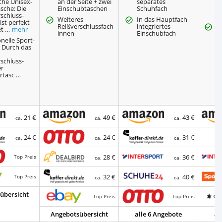
che Unisex-
an der Seite + zwei
separates
S
sche: Die
Einschubtaschen
Schuhfach
k
schluss-
…
Weiteres
In das Hauptfach
ist perfekt
Reißverschlussfach
integriertes
P
et …
mehr
innen
Einschubfach
v
nelle Sport-
: Durch das
schluss-
er
rtasc …
21 €
49 €
43 €
ca.
ca.
ca.
24 €
24 €
31 €
ca.
ca.
ca.
28 €
36 €
Top Preis
ca.
ca.
32 €
40 €
Top Preis
ca.
ca.
übersicht
Top Preis
Top Preis
Angebotsübersicht
alle 6 Angebote
al