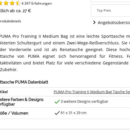
Top Preis
Bag
4.397
Erfahrungen
Tasche
Top Preis
Sporttasche
tlich ab ca. 27 €
ca
roduktdetails
Angebote:
Angebotsübersi
Wo
ist
PUMA Pro Training II Medium Bag ist eine leichte Sporttasche m
diese
A
Sporttasche
lsterten Schultergurt und einem Zwei-Wege-Reißverschluss. Sie 
PUMA
ning
der Vorderseite und ist als Reisetasche geeignet. Diese hoch
erhältlich?
rttasche von PUMA eignet sich hervorragend für Fitness, F
ium
taktivitäten und bietet Platz für viele verschiedene Gegenstände
Zubehör.
he
ttasche
ttasche PUMA Datenblatt
ammenfassung:
tikel
PUMA Pro Training II Medium Bag Tasche Sp
et
itere Farben & Designs
3 weitere Designs verfügbar
e
J
rfügbar
ttasche
a
A?
61 x 31 x 29 cm
öße / Volumen