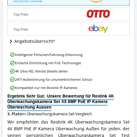
4K
KOSTENLOSE LIEFERUNG
Überwachungskamera
Set
Top Preis
4X
8MP
PoE
Top Preis
IP
Kamera
Angebotsübersicht
Überwachung
Aussen
Reolink
Intelligente Personen/Fahrzeug-Erkennung
Angebote:
4K
Wo
Einfache Einrichtung mit PoE-Technologie
Überwachungskamera
ist
Set
4K Ultra HD, feinste Details sehen
dieses
4X
Überwachungskamera
24/7-Aufzeichnung für ununterbrochenen Schutz
8MP
Set
PoE
Kompatibel nur mit Reolink IP-Kameras
erhältlich?
IP
Ergebnis Sehr Gut: Unsere Bewertung für Reolink 4K
Kamera
Überwachungskamera Set 4X 8MP PoE IP Kamera
Überwachung
Überwachung Aussen
Aussen
Vorteile:
3. Platz
im Überwachungskamera Set-Vergleich
Was
Wir empfehlen das Reolink 4K Überwachungskamera Set
spricht
4X 8MP PoE IP Kamera Überwachung Außen für jeden, der
für
seinen persönlichen Überwachungskamera Set Test
dieses