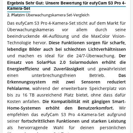
Set
Ergebnis Sehr Gut: Unsere Bewertung für eufyCam S3 Pro 4-
Vorteile:
Kamera-Set
Was
2. Platz
im Überwachungskamera Set-Vergleich
spricht
Das eufyCam S3 Pro 4-Kamera-Set sticht auf dem Markt für
für
dieses
Überwachungskameras vor allem durch seine
Überwachungskamera
beeindruckende 4K-Auflösung und die MaxColor Vision-
Set?
Technologie hervor.
Diese Funktionen sorgen für scharfe,
lebendige Bilder auch bei schlechten Lichtverhältnissen
und machen es ideal für die 24/7-Überwachung.
Der
Einsatz von SolarPlus 2.0 Solarmodulen erhöht die
Energieeffizienz und Zuverlässigkeit
und gewährleistet
einen unterbrechungsfreien Betrieb.
Das
Erkennungssystem mit zwei Sensoren reduziert
Fehlalarme
, während der erweiterbare Speicherplatz von
bis zu 16 TB ausreichend Platz bietet, ohne dass dafür
Kosten anfallen.
Die Kompatibilität mit gängigen Smart-
Home-Systemen erhöht den Benutzerkomfort.
Wir
empfehlen das eufyCam S3 Pro 4-Kamera-Set aufgrund
seiner
fortschrittlichen Funktionen und starken Leistung
als hervorragende Wahl für deinen persönlichen