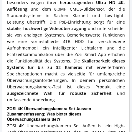
besonders wegen ihrer
herausragenden Ultra HD 4K-
Überwachungskamera
Auflösung
und dem 8.0MP CMOS-Bildsensor, der die
Set?
Standardsysteme in Sachen Klarheit und Low-Light-
Leistung übertrifft. Die PoE-Einrichtung sorgt für eine
stabile, hochwertige Videoübertragung
und unterscheidet
sie von analogen Systemen. Bemerkenswerte Funktionen
wie eine vorinstallierte 4TB HDD für verschiedene
Aufnahmemodi, ein intelligenter Lichtalarm und die
Echtzeitkommunikation über die Zosi Smart App erhöhen
die Funktionalität des Systems. Die
Skalierbarkeit dieses
Systems für bis zu 32 Kameras
mit erweiterbaren
Speicheroptionen macht es vielseitig für umfangreiche
Überwachungsanforderungen. In deinem persönlichen
Überwachungskamera-Test ist dieses Produkt eine
ausgezeichnete Wahl für robuste Sicherheit
und
umfassende Abdeckung.
ZOSI 4K Überwachungskamera Set Aussen
Zusammenfassung: Was bietet dieses
Überwachungskamera Set?
ZOSI 4K Überwachungskamera Set Außen ist ein High-