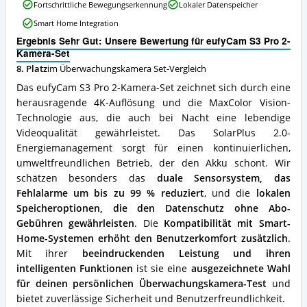
Fortschrittliche Bewegungserkennung
Lokaler Datenspeicher
Pro
2-
Smart Home Integration
Kamera-
Ergebnis Sehr Gut: Unsere Bewertung für eufyCam S3 Pro 2-
Set
Kamera-Set
Vorteile:
Was
8. Platz
im Überwachungskamera Set-Vergleich
spricht
Das eufyCam S3 Pro 2-Kamera-Set zeichnet sich durch eine
für
herausragende 4K-Auflösung und die MaxColor Vision-
dieses
Technologie aus, die auch bei Nacht eine lebendige
Überwachungskamera
Set?
Videoqualität gewährleistet. Das SolarPlus 2.0-
Energiemanagement sorgt für einen kontinuierlichen,
umweltfreundlichen Betrieb, der den Akku schont. Wir
schätzen besonders das
duale Sensorsystem, das
Fehlalarme um bis zu 99 % reduziert
, und die
lokalen
Speicheroptionen, die den Datenschutz ohne Abo-
Gebühren gewährleisten
. Die
Kompatibilität mit Smart-
Home-Systemen erhöht den Benutzerkomfort zusätzlich
.
Mit ihrer
beeindruckenden Leistung und ihren
intelligenten Funktionen
ist sie eine
ausgezeichnete Wahl
für deinen persönlichen Überwachungskamera-Test
und
bietet zuverlässige Sicherheit und Benutzerfreundlichkeit.