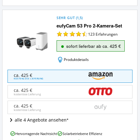
SEHR GUT
(
1,5
)
eufyCam S3 Pro 2-Kamera-Set
123
Erfahrungen
sofort lieferbar ab ca. 425 €
Produktdetails
eufyCam
ca. 425 €
S3
KOSTENLOSE LIEFERUNG
Pro
2-
ca. 425 €
Kamera-
kostenlose Lieferung
Set
Angebote:
ca. 425 €
kostenlose Lieferung
Wo
ist
alle 4 Angebote ansehen
dieses
Überwachungskamera
eufyCam
Set
Hervorragende Nachtsicht
Solarbetriebene Effizienz
S3
erhältlich?