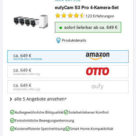
eufyCam S3 Pro 4-Kamera-Set
123
Erfahrungen
sofort lieferbar ab ca. 649 €
Produktdetails
eufyCam
ca. 649 €
S3
KOSTENLOSE LIEFERUNG
Pro
4-
ca. 649 €
Kamera-
kostenlose Lieferung
Set
Angebote:
ca. 649 €
kostenlose Lieferung
Wo
ist
alle 5 Angebote ansehen
dieses
Überwachungskamera
eufyCam
Set
Außergewöhnliche Bildqualität
Solarbetriebener Komfort
S3
erhältlich?
Fortschrittliche Bewegungserkennung
Pro
4-
Kosteneffiziente Speicherlösung
Smart Home-Kompatibilität
Kamera-