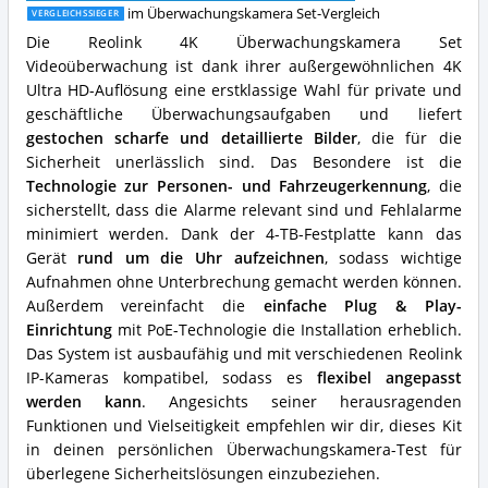
Was
im Überwachungskamera Set-Vergleich
VERGLEICHSSIEGER
spricht
Die Reolink 4K Überwachungskamera Set
für
Videoüberwachung ist dank ihrer außergewöhnlichen 4K
dieses
Ultra HD-Auflösung eine erstklassige Wahl für private und
Überwachungskamera
Set?
geschäftliche Überwachungsaufgaben und liefert
gestochen scharfe und detaillierte Bilder
, die für die
Sicherheit unerlässlich sind. Das Besondere ist die
Technologie zur Personen- und Fahrzeugerkennung
, die
sicherstellt, dass die Alarme relevant sind und Fehlalarme
minimiert werden. Dank der 4-TB-Festplatte kann das
Gerät
rund um die Uhr aufzeichnen
, sodass wichtige
Aufnahmen ohne Unterbrechung gemacht werden können.
Außerdem vereinfacht die
einfache Plug & Play-
Einrichtung
mit PoE-Technologie die Installation erheblich.
Das System ist ausbaufähig und mit verschiedenen Reolink
IP-Kameras kompatibel, sodass es
flexibel angepasst
werden kann
. Angesichts seiner herausragenden
Funktionen und Vielseitigkeit empfehlen wir dir, dieses Kit
in deinen persönlichen Überwachungskamera-Test für
überlegene Sicherheitslösungen einzubeziehen.