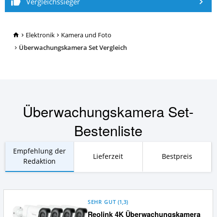
Vergleichssieger
TopRatgeber24.de
Elektronik
Kamera und Foto
Überwachungskamera Set Vergleich
Überwachungskamera Set-
Bestenliste
Empfehlung der
Lieferzeit
Bestpreis
Redaktion
SEHR GUT
(
1,3
)
Reolink 4K Überwachungskamera