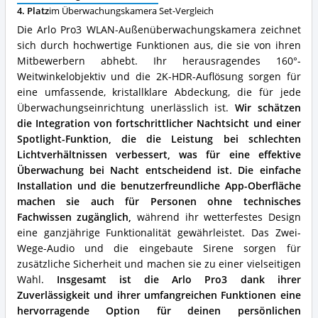
spricht
4. Platz
im Überwachungskamera Set-Vergleich
für
Die Arlo Pro3 WLAN-Außenüberwachungskamera zeichnet
dieses
sich durch hochwertige Funktionen aus, die sie von ihren
Überwachungskamera
Mitbewerbern abhebt. Ihr herausragendes 160°-
Set?
Weitwinkelobjektiv und die 2K-HDR-Auflösung sorgen für
eine umfassende, kristallklare Abdeckung, die für jede
Überwachungseinrichtung unerlässlich ist.
Wir schätzen
die Integration von fortschrittlicher Nachtsicht und einer
Spotlight-Funktion, die die Leistung bei schlechten
Lichtverhältnissen verbessert, was für eine effektive
Überwachung bei Nacht entscheidend ist.
Die einfache
Installation und die benutzerfreundliche App-Oberfläche
machen sie auch für Personen ohne technisches
Fachwissen zugänglich,
während ihr wetterfestes Design
eine ganzjährige Funktionalität gewährleistet. Das Zwei-
Wege-Audio und die eingebaute Sirene sorgen für
zusätzliche Sicherheit und machen sie zu einer vielseitigen
Wahl.
Insgesamt ist die Arlo Pro3 dank ihrer
Zuverlässigkeit und ihrer umfangreichen Funktionen eine
hervorragende Option für deinen persönlichen