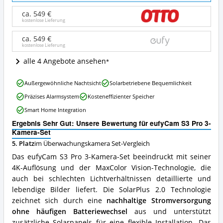
Pro
3-
ca. 549 €
Kamera-
kostenlose Lieferung
Set
Angebote:
ca. 549 €
kostenlose Lieferung
Wo
ist
alle 4 Angebote ansehen
dieses
Überwachungskamera
eufyCam
Set
Außergewöhnliche Nachtsicht
Solarbetriebene Bequemlichkeit
S3
erhältlich?
Präzises Alarmsystem
Kosteneffizienter Speicher
Pro
3-
Smart Home Integration
Kamera-
Ergebnis Sehr Gut: Unsere Bewertung für eufyCam S3 Pro 3-
Set
Kamera-Set
Vorteile:
Was
5. Platz
im Überwachungskamera Set-Vergleich
spricht
Das eufyCam S3 Pro 3-Kamera-Set beeindruckt mit seiner
für
4K-Auflösung und der MaxColor Vision-Technologie, die
dieses
auch bei schlechten Lichtverhältnissen detaillierte und
Überwachungskamera
Set?
lebendige Bilder liefert. Die SolarPlus 2.0 Technologie
zeichnet sich durch eine
nachhaltige Stromversorgung
ohne häufigen Batteriewechsel
aus und unterstützt
zusätzliche Solarpanels für eine flexible Installation. Das