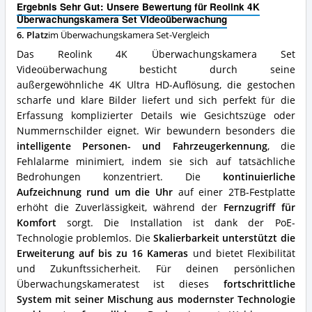
Ergebnis Sehr Gut: Unsere Bewertung für Reolink 4K
Videoüberwachung
Überwachungskamera Set Videoüberwachung
Vorteile:
6. Platz
im Überwachungskamera Set-Vergleich
Was
spricht
Das Reolink 4K Überwachungskamera Set
für
Videoüberwachung besticht durch seine
dieses
außergewöhnliche 4K Ultra HD-Auflösung, die gestochen
Überwachungskamera
Set?
scharfe und klare Bilder liefert und sich perfekt für die
Erfassung komplizierter Details wie Gesichtszüge oder
Nummernschilder eignet. Wir bewundern besonders die
intelligente Personen- und Fahrzeugerkennung
, die
Fehlalarme minimiert, indem sie sich auf tatsächliche
Bedrohungen konzentriert. Die
kontinuierliche
Aufzeichnung rund um die Uhr
auf einer 2TB-Festplatte
erhöht die Zuverlässigkeit, während der
Fernzugriff für
Komfort
sorgt. Die Installation ist dank der PoE-
Technologie problemlos. Die
Skalierbarkeit unterstützt die
Erweiterung auf bis zu 16 Kameras
und bietet Flexibilität
und Zukunftssicherheit. Für deinen persönlichen
Überwachungskameratest ist dieses
fortschrittliche
System mit seiner Mischung aus modernster Technologie