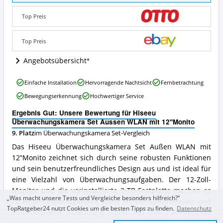
Set
Aussen
Top Preis
WLAN
mit
12''Monito
Top Preis
Angebote:
Wo
Angebotsübersicht
ist
dieses
Hiseeu
Einfache Installation
Hervorragende Nachtsicht
Fernbetrachtung
Überwachungskamera
Überwachungskamera
Set
Bewegungserkennung
Hochwertiger Service
Set
erhältlich?
Aussen
Ergebnis Gut: Unsere Bewertung für Hiseeu
WLAN
Überwachungskamera Set Aussen WLAN mit 12''Monito
mit
9. Platz
im Überwachungskamera Set-Vergleich
12''Monito
Vorteile:
Das Hiseeu Überwachungskamera Set Außen WLAN mit
Was
12’'Monito zeichnet sich durch seine robusten Funktionen
spricht
und sein benutzerfreundliches Design aus und ist ideal für
für
dieses
eine Vielzahl von Überwachungsaufgaben. Der 12-Zoll-
Überwachungskamera
Monitor und die vorinstallierte 3-TB-Festplatte machen es
Set?
„Was macht unsere Tests und Vergleiche besonders hilfreich?“
zu einer herausragenden Wahl, die viel Speicherplatz und
TopRatgeber24 nutzt Cookies um die besten Tipps zu finden.
Datenschutz
eine bequeme Verwaltung bietet. Mit den Kameras, die