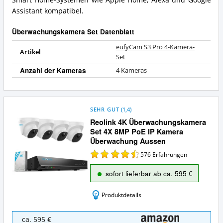
Smart Home-Systemen wie Apple Home, Alexa und Google
Assistant kompatibel.
Überwachungskamera Set Datenblatt
eufyCam S3 Pro 4-Kamera-
Artikel
Set
Anzahl der Kameras
4 Kameras
SEHR GUT
(
1,4
)
Reolink 4K Überwachungskamera
Set 4X 8MP PoE IP Kamera
Überwachung Aussen
576
Erfahrungen
sofort lieferbar ab ca. 595 €
Produktdetails
Reolink
ca. 595 €