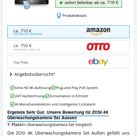
sofort lieferbar ab ca. 710 €
Produktdetails
ZOSI
ca. 710 €
4K
KOSTENLOSE LIEFERUNG
Überwachungskamera
Set
ca. 750 €
Aussen
kostenlose Lieferung
Angebote:
Wo
Top Preis
ist
dieses
Angebotsübersicht
Überwachungskamera
Set
ZOSI
erhältlich?
Ultra HD 4K-Auflösung
Plug-and-Play PoE-System
4K
24/7-Aufzeichnung
Konversation in Echtzeit
Überwachungskamera
Set
AI-Menschendetektion und intelligenter Lichtalarm
Aussen
Ergebnis Sehr Gut: Unsere Bewertung für ZOSI 4K
Vorteile:
Überwachungskamera Set Aussen
Was
spricht
7. Platz
im Überwachungskamera Set-Vergleich
für
Die ZOSI 4K Überwachungskamera Set Außen gefällt uns
dieses