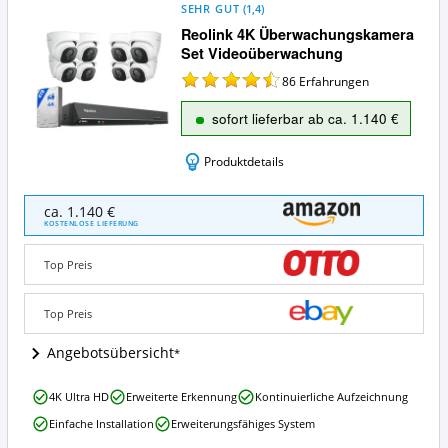
SEHR GUT
(
1,4
)
Reolink 4K Überwachungskamera
Set Videoüberwachung
86
Erfahrungen
sofort lieferbar ab ca. 1.140 €
Produktdetails
Reolink
ca. 1.140 €
4K
KOSTENLOSE LIEFERUNG
Überwachungskamera
Set
Top Preis
Videoüberwachung
Angebote:
Wo
Top Preis
ist
dieses
Angebotsübersicht
Überwachungskamera
Set
Reolink
4K Ultra HD
Erweiterte Erkennung
Kontinuierliche Aufzeichnung
erhältlich?
4K
Einfache Installation
Erweiterungsfähiges System
Überwachungskamera
Set