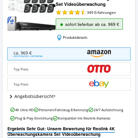
Set Videoüberwachung
349
Erfahrungen
sofort lieferbar ab ca. 969 €
Produktdetails
Reolink
ca. 969 €
4K
KOSTENLOSE LIEFERUNG
Überwachungskamera
Set
Top Preis
Videoüberwachung
Angebote:
Wo
Top Preis
ist
dieses
Angebotsübersicht
Überwachungskamera
Set
Reolink
4K Ultra HD
Personen/Fahrzeug-Erkennung
24/7 Aufzeichnung
erhältlich?
4K
Plug & Play-Einrichtung
Kompatibel mit Reolink-Kameras
Überwachungskamera
Set
Ergebnis Sehr Gut: Unsere Bewertung für Reolink 4K
Videoüberwachung
Überwachungskamera Set Videoüberwachung
Vorteile: