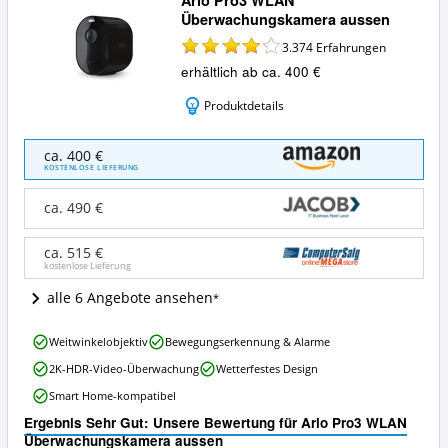
Arlo Pro3 WLAN
Überwachungskamera aussen
3.374
Erfahrungen
erhältlich ab ca. 400 €
Produktdetails
Arlo
ca. 400 €
Pro3
KOSTENLOSE LIEFERUNG
WLAN
Überwachungskamera
ca. 490 €
aussen
Angebote:
ca. 515 €
Wo
kostenlose Lieferung
ist
dieses
alle 6 Angebote ansehen
Überwachungskamera
Set
Arlo
erhältlich?
Weitwinkelobjektiv
Bewegungserkennung & Alarme
Pro3
2K-HDR-Video-Überwachung
Wetterfestes Design
WLAN
Überwachungskamera
Smart Home-kompatibel
aussen
Ergebnis Sehr Gut: Unsere Bewertung für Arlo Pro3 WLAN
Vorteile:
Überwachungskamera aussen
Was