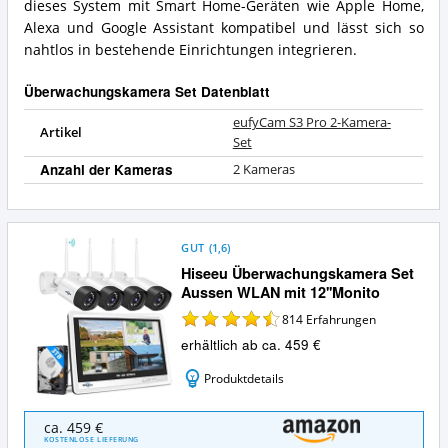
dieses System mit Smart Home-Geräten wie Apple Home,
Alexa und Google Assistant kompatibel und lässt sich so
nahtlos in bestehende Einrichtungen integrieren.
Überwachungskamera Set Datenblatt
eufyCam S3 Pro 2-Kamera-
Artikel
Set
Anzahl der Kameras
2 Kameras
GUT
(
1,6
)
Hiseeu Überwachungskamera Set
Aussen WLAN mit 12''Monito
814
Erfahrungen
erhältlich ab ca. 459 €
Produktdetails
Hiseeu
ca. 459 €
Überwachungskamera
KOSTENLOSE LIEFERUNG