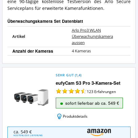
eine 90-tägige kostenlose Testversion des Arlo Secure
Serviceplans für erweiterte Kamerafunktionen.
Überwachungskamera Set Datenblatt
Arlo Pro3 WLAN
Artikel
Überwachungskamera
aussen
Anzahl der Kameras
4 Kameras
SEHR GUT
(
1,4
)
eufyCam S3 Pro 3-Kamera-Set
123
Erfahrungen
sofort lieferbar ab ca. 549 €
Produktdetails
eufyCam
ca. 549 €
S3
KOSTENLOSE LIEFERUNG