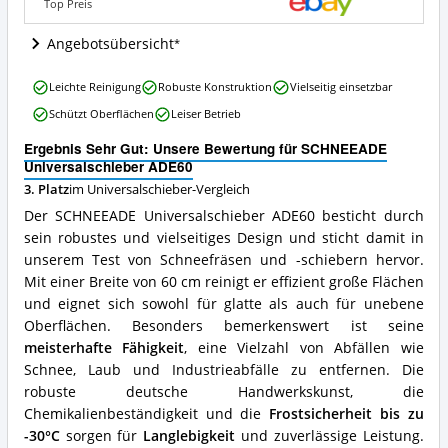
dieser
Top Preis
Universalschieber
erhältlich?
Angebotsübersicht
SCHNEEADE
Leichte Reinigung
Robuste Konstruktion
Vielseitig einsetzbar
Universalschieber
Schützt Oberflächen
Leiser Betrieb
ADE60
Vorteile:
Ergebnis Sehr Gut: Unsere Bewertung für SCHNEEADE
Was
Universalschieber ADE60
spricht
3. Platz
im Universalschieber-Vergleich
für
diesen
Der SCHNEEADE Universalschieber ADE60 besticht durch
Universalschieber?
sein robustes und vielseitiges Design und sticht damit in
unserem Test von Schneefräsen und -schiebern hervor.
Mit einer Breite von 60 cm reinigt er effizient große Flächen
und eignet sich sowohl für glatte als auch für unebene
Oberflächen. Besonders bemerkenswert ist seine
meisterhafte Fähigkeit
, eine Vielzahl von Abfällen wie
Schnee, Laub und Industrieabfälle zu entfernen. Die
robuste deutsche Handwerkskunst, die
Chemikalienbeständigkeit und die
Frostsicherheit bis zu
-30°C
sorgen für
Langlebigkeit
und zuverlässige Leistung.