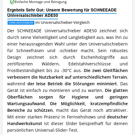
Vorteile:
Einfache Montage und Reinigung
Was
Ergebnis Sehr Gut: Unsere Bewertung für SCHNEEADE
spricht
Universalschieber ADE50
für
diesen
im Universalschieber-Vergleich
VERGLEICHSSIEGER
Universalschieber?
Der SCHNEEADE Universalschieber ADE50 zeichnet sich
durch seine Vielseitigkeit und Langlebigkeit aus, was ihn zu
einer herausragenden Wahl unter den Universalschiebern
für Schneefräsen und -schieber macht. Sein robustes
Design zeichnet sich durch Eschenholzgriffe aus
zertifizierten Wäldern, Edelstahlverschlüsse und
Frostbeständigkeit bis zu -30°C aus.
Die zwei Gleitflächen
verbessern die Nutzbarkeit auf unterschiedlichem Terrain
,
während
der leise Betrieb die Störungen minimiert
. Das
Gerät ist einfach zu montieren und zu warten.
Die glatten
Oberflächen sorgen für Hygiene und geringen
Wartungsaufwand
.
Die Möglichkeit, kratzempfindliche
Bereiche zu schützen
, macht das Gerät noch attraktiver.
Mit einer starken Präsenz in Fernsehshows und
deutscher
Handwerkskunst
ist dieser Slider beispielhaft für deinen
persönlichen Universal-Slider-Test.