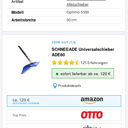
Artikel
Allesschieber
Modell
Optimo-S500
Arbeitsbreite
50 cm
SEHR GUT
(
1,4
)
SCHNEEADE Universalschieber
ADE60
125
Erfahrungen
sofort lieferbar ab ca. 120 €
Produktdetails
SCHNEEADE
ca. 120 €
Universalschieber
KOSTENLOSE LIEFERUNG
ADE60
Angebote:
Top Preis
Wo
ist