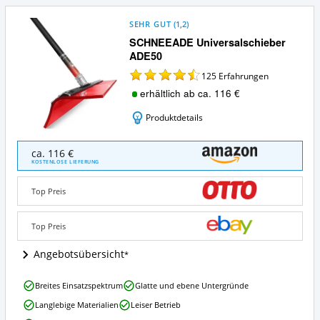
SEHR GUT
(
1,2
)
SCHNEEADE Universalschieber
ADE50
125
Erfahrungen
erhältlich ab ca. 116 €
Produktdetails
SCHNEEADE
ca. 116 €
Universalschieber
KOSTENLOSE LIEFERUNG
ADE50
Angebote:
Top Preis
Wo
ist
dieser
Top Preis
Universalschieber
erhältlich?
Angebotsübersicht
SCHNEEADE
Breites Einsatzspektrum
Glatte und ebene Untergründe
Universalschieber
Langlebige Materialien
Leiser Betrieb
ADE50