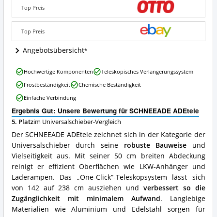
Wo
Top Preis
ist
dieser
Universalschieber
Top Preis
erhältlich?
Angebotsübersicht
SCHNEEADE
Hochwertige Komponenten
Teleskopisches Verlängerungssystem
ADEtele
Frostbeständigkeit
Chemische Beständigkeit
Vorteile:
Was
Einfache Verbindung
spricht
Ergebnis Gut: Unsere Bewertung für SCHNEEADE ADEtele
für
diesen
5. Platz
im Universalschieber-Vergleich
Universalschieber?
Der SCHNEEADE ADEtele zeichnet sich in der Kategorie der
Universalschieber durch seine
robuste Bauweise
und
Vielseitigkeit aus. Mit seiner 50 cm breiten Abdeckung
reinigt er effizient Oberflächen wie LKW-Anhänger und
Laderampen. Das „One-Click“-Teleskopsystem lässt sich
von 142 auf 238 cm ausziehen und
verbessert so die
Zugänglichkeit mit minimalem Aufwand
. Langlebige
Materialien wie Aluminium und Edelstahl sorgen für