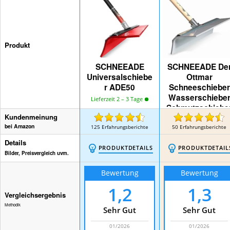
Produkt
SCHNEEADE
SCHNEEADE De
Universalschiebe
Ottmar
r ADE50
Schneeschieber
Wasserschiebe
Lieferzeit 2 – 3 Tage
Schmutzschiebe
Kundenmeinung
bei Amazon
125
Erfahrungsberichte
50
Erfahrungsberichte
Details
PRODUKTDETAILS
PRODUKTDETAIL
Bilder, Preisvergleich uvm.
Bewertung
Bewertung
1,2
1,3
Vergleichsergebnis
Methodik
Sehr Gut
Sehr Gut
01/2026
01/2026