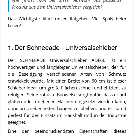
Wie findet man bei dieser Auswahl das passende
Produkt aus dem
Universalschieber
Vergleich
?
Das Wichtigste klärt unser Ratgeber. Viel Spaß beim
Lesen!
INHALTSVERZEICHNIS
1.
Der Schneeade - Universalschieber
Der Schneeade -
Der SCHNEEADE Universalschieber ADE60 ist ein
Universalschieber
hochwertiger und langlebiger Universalschieber, der für
Den richtigen
die Beseitigung verschiedener Arten von Schmutz
Universalschieber
entwickelt wurde. Mit einer Breite von 60 cm ist dieser
kaufen - darauf
Schieber ideal, um große Flächen schnell und effizient zu
solltest du
achten!
reinigen. Seine robuste Bauweise sorgt dafür, dass er auf
glatten oder unebenen Flächen eingesetzt werden kann,
ohne an Unebenheiten hängen zu bleiben, und ist somit
perfekt für den Einsatz im Haushalt und in der Industrie
geeignet.
Eine der beeindruckendsten Eigenschaften dieses