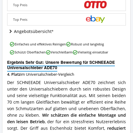
Angebote:
Top Preis
Wo
ist
dieser
Top Preis
Universalschieber
erhältlich?
Angebotsübersicht
SCHNEEADE
Einfaches und effektives Reinigen
Robust und langlebig
Universalschieber
Schützt Oberflächen
Verschleißarm
Vielseitig einsetzbar
ADE70
Vorteile:
Ergebnis Sehr Gut: Unsere Bewertung für SCHNEEADE
Was
Universalschieber ADE70
spricht
4. Platz
im Universalschieber-Vergleich
für
diesen
Der SCHNEEADE Universalschieber ADE70 zeichnet sich
Universalschieber?
unter den Universalschiebern durch sein robustes Design
und seine vielseitige Funktionalität aus. Mit seinen beiden
70 cm langen Gleitflächen bewältigt er effizient eine Reihe
von Schmutzarten auf glatten und unebenen Oberflächen,
ohne zu kleben.
Wir schätzen die einfache Montage und
den leisen Betrieb
, der für ein stressfreies Nutzererlebnis
sorgt. Der Griff aus Eschenholz bietet Komfort,
reduziert