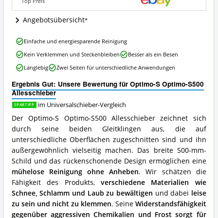
Top Preis
ist
dieser
Angebotsübersicht
Universalschieber
erhältlich?
Optimo-
Einfache und energiesparende Reinigung
S
Kein Verklemmen und Steckenbleiben
Besser als ein Besen
Optimo-
S500
Langlebig
Zwei Seiten für unterschiedliche Anwendungen
Allesschieber
Vorteile:
Ergebnis Gut: Unsere Bewertung für Optimo-S Optimo-S500
Was
Allesschieber
spricht
im Universalschieber-Vergleich
SPARTIPP
für
diesen
Der Optimo-S Optimo-S500 Allesschieber zeichnet sich
Universalschieber?
durch seine beiden Gleitklingen aus, die auf
unterschiedliche Oberflächen zugeschnitten sind und ihn
außergewöhnlich vielseitig machen. Das breite 500-mm-
Schild und das rückenschonende Design ermöglichen eine
mühelose Reinigung ohne Anheben
. Wir schätzen die
Fähigkeit des Produkts,
verschiedene Materialien wie
Schnee, Schlamm und Laub zu bewältigen
und dabei
leise
zu sein und nicht zu klemmen
. Seine
Widerstandsfähigkeit
gegenüber aggressiven Chemikalien und Frost sorgt für