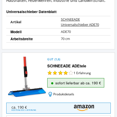
Haushalten, Feuerwehren, Industrie und Landwirtschaft.
Universalschieber Datenblatt
SCHNEEADE
Artikel
Universalschieber ADE70
Modell
ADE70
Arbeitsbreite
70 cm
GUT
(
1,6
)
SCHNEEADE ADEtele
1
Erfahrung
sofort lieferbar ab ca. 190 €
Produktdetails
SCHNEEADE
ca. 190 €
ADEtele
KOSTENLOSE LIEFERUNG
Angebote: