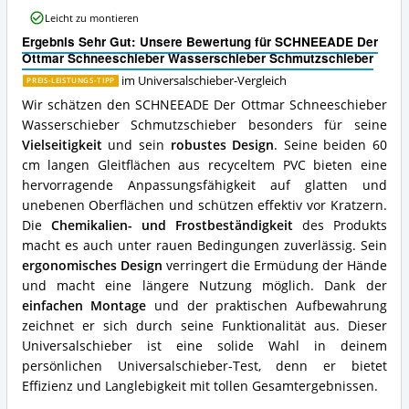
Schneeschieber
Leicht zu montieren
Wasserschieber
Ergebnis Sehr Gut: Unsere Bewertung für SCHNEEADE Der
Schmutzschieber
Ottmar Schneeschieber Wasserschieber Schmutzschieber
Vorteile:
Was
im Universalschieber-Vergleich
PREIS-LEISTUNGS-TIPP
spricht
Wir schätzen den SCHNEEADE Der Ottmar Schneeschieber
für
Wasserschieber Schmutzschieber besonders für seine
diesen
Universalschieber?
Vielseitigkeit
und sein
robustes Design
. Seine beiden 60
cm langen Gleitflächen aus recyceltem PVC bieten eine
hervorragende Anpassungsfähigkeit auf glatten und
unebenen Oberflächen und schützen effektiv vor Kratzern.
Die
Chemikalien- und Frostbeständigkeit
des Produkts
macht es auch unter rauen Bedingungen zuverlässig. Sein
ergonomisches Design
verringert die Ermüdung der Hände
und macht eine längere Nutzung möglich. Dank der
einfachen Montage
und der praktischen Aufbewahrung
zeichnet er sich durch seine Funktionalität aus. Dieser
Universalschieber ist eine solide Wahl in deinem
persönlichen Universalschieber-Test, denn er bietet
Effizienz und Langlebigkeit mit tollen Gesamtergebnissen.