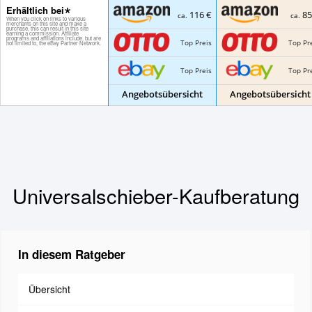
Erhältlich bei
116 €
85
ca.
ca.
Top Preis
Top Pr
Top Preis
Top Pr
Angebotsübersicht
Angebotsübersicht
Universalschieber-Kaufberatung
In diesem Ratgeber
Übersicht