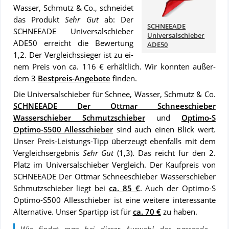
Wasser, Schmutz & Co., schnei­det
das Pro­dukt
Sehr Gut
ab: Der
SCHNEEADE
SCHNEEADE Universalschieber
Universalschieber
ADE50 er­reicht die Be­wer­tung
ADE50
1,2. Der Ver­gleichs­sie­ger ist zu ei­
nem Preis von ca. 116 € er­hält­lich. Wir konn­ten au­ßer­
dem 3
Best­preis-An­ge­bo­te
fin­den.
Die Universalschieber für Schnee, Wasser, Schmutz & Co.
SCHNEEADE Der Ottmar Schneeschieber
Wasserschieber Schmutzschieber
und
Optimo-S
Optimo-S500 Allesschieber
sind auch ei­nen Blick wert.
Un­ser Preis-Leis­tungs-Tipp über­zeugt ebenfalls mit dem
Ver­gleich­s­er­geb­nis
Sehr Gut
(1,3). Das reicht für den 2.
Platz im Universalschieber Vergleich. Der Kauf­preis von
SCHNEEADE Der Ottmar Schneeschieber Wasserschieber
Schmutzschieber liegt bei
ca. 85 €
. Auch der Optimo-S
Optimo-S500 Allesschieber ist eine wei­te­re in­ter­es­san­te
Al­ter­na­ti­ve. Unser Spartipp ist für
ca. 70 €
zu ha­ben.