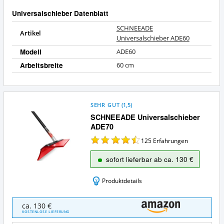
Universalschieber Datenblatt
SCHNEEADE
Artikel
Universalschieber ADE60
Modell
ADE60
Arbeitsbreite
60 cm
SEHR GUT
(
1,5
)
SCHNEEADE Universalschieber
ADE70
125
Erfahrungen
sofort lieferbar ab ca. 130 €
Produktdetails
SCHNEEADE
ca. 130 €
Universalschieber
KOSTENLOSE LIEFERUNG
ADE70