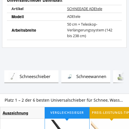
Universalschieber Datenblatt
Artikel
SCHNEEADE ADEtele
Modell
ADEtele
50 cm + Teleskop-
Arbeitsbreite
Verlängerungssystem (142
bis 238 cm)
Test
Test
Schneeschieber
Schneewannen
Platz 1 – 2 der 6 besten Universalschieber für Schnee, Wasser, Schmutz & Co. im Vergleich
Auszeichnung