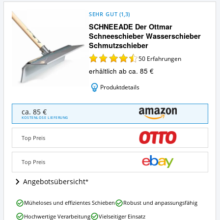
SEHR GUT
(
1,3
)
SCHNEEADE Der Ottmar
Schneeschieber Wasserschieber
Schmutzschieber
50
Erfahrungen
erhältlich ab ca. 85 €
Produktdetails
SCHNEEADE
ca. 85 €
Der
KOSTENLOSE LIEFERUNG
Ottmar
Schneeschieber
Top Preis
Wasserschieber
Schmutzschieber
Angebote:
Top Preis
Wo
ist
Angebotsübersicht
dieser
Universalschieber
SCHNEEADE
Müheloses und effizientes Schieben
Robust und anpassungsfähig
erhältlich?
Der
Hochwertige Verarbeitung
Vielseitiger Einsatz
Ottmar