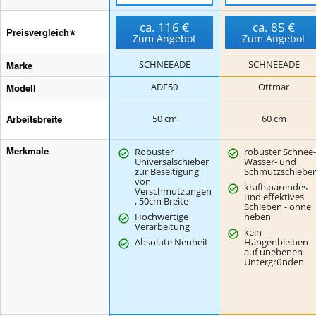
ca.
116 €
ca.
85 €
Preisvergleich
Zum Angebot
Zum Angebot
Marke
SCHNEEADE
SCHNEEADE
Modell
ADE50
Ottmar
Arbeitsbreite
50 cm
60 cm
Merkmale
Robuster
robuster Schnee-
Universalschieber
Wasser- und
zur Beseitigung
Schmutzschieber
von
kraftsparendes
Verschmutzungen
und effektives
, 50cm Breite
Schieben - ohne
Hochwertige
heben
Verarbeitung
kein
Absolute Neuheit
Hängenbleiben
auf unebenen
Untergründen