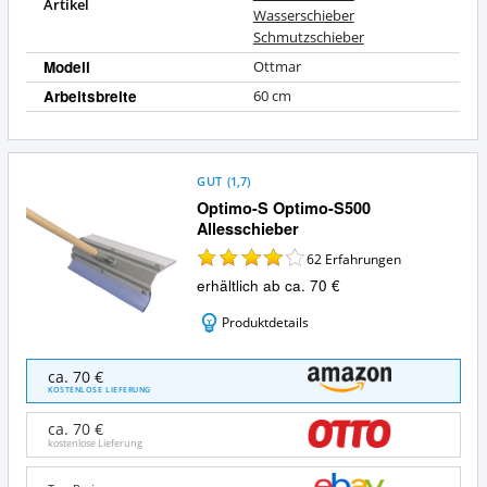
Artikel
Wasserschieber
Schmutzschieber
Modell
Ottmar
Arbeitsbreite
60 cm
GUT
(
1,7
)
Optimo-S Optimo-S500
Allesschieber
62
Erfahrungen
erhältlich ab ca. 70 €
Produktdetails
Optimo-
ca. 70 €
S
KOSTENLOSE LIEFERUNG
Optimo-
S500
ca. 70 €
Allesschieber
kostenlose Lieferung
Angebote:
Wo