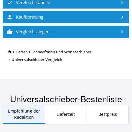
Vergleichstabelle
Kaufberatung
Vergleichssieger
TopRatgeber24.de
Garten
Schneefräsen und Schneeschieber
Universalschieber Vergleich
Universalschieber-Bestenliste
Empfehlung der
Lieferzeit
Bestpreis
Redaktion