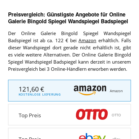
Preisvergleich: Günstigste Angebote für
Online
Galerie Bingold Spiegel Wandspiegel Badspiegel
Der Online Galerie Bingold Spiegel Wandspiegel
Badspiegel ist ab ca. 122 € bei
Amazon
erhältlich. Falls
dieser Wandspiegel dort gerade nicht erhältlich ist, gibt
es viele weitere Alternativen. Der Online Galerie Bingold
Spiegel Wandspiegel Badspiegel kann derzeit in unserem
Preisvergleich bei 3 Online-Händlern erworben werden.
121,60 €
Amazon
KOSTENLOSE LIEFERUNG
Top Preis
OTTO
eBay