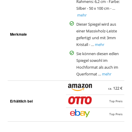
Rahmens: 6,2 cm - Farbe:
Silber - 50 x 100 cm - …
mehr
Dieser Spiegel wird aus
einer Massivholz-Leiste
Merkmale
gefertigt und mit 3mm
Kristall - …
mehr
Sie können diesen edlen
Spiegel sowohl im
Hochformat als auch im
Querformat …
mehr
122 €
ca.
Erhältlich bei
Top Preis
Top Preis