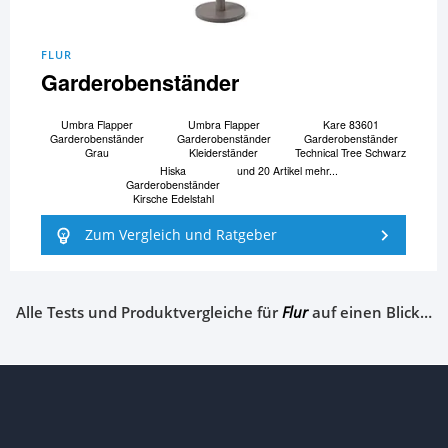
FLUR
Garderobenständer
Umbra Flapper
Umbra Flapper
Kare 83601
Garderobenständer
Garderobenständer
Garderobenständer
Grau
Kleiderständer
Technical Tree Schwarz
Hiska
und 20 Artikel mehr...
Garderobenständer
Kirsche Edelstahl
Zum Vergleich und Ratgeber
Alle Tests und Produktvergleiche für
Flur
auf einen Blick…