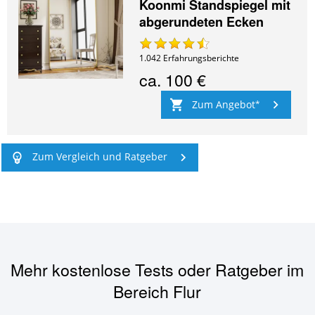
Koonmi Standspiegel mit
abgerundeten Ecken
1.042
Erfahrungsberichte
ca.
100 €
Zum Angebot
Zum Vergleich und Ratgeber
Mehr kostenlose Tests oder Ratgeber im
Bereich
Flur