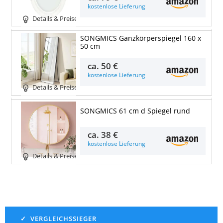
kostenlose Lieferung
Details & Preise
SONGMICS Ganzkörperspiegel 160 x
50 cm
ca.
50 €
kostenlose Lieferung
Details & Preise
SONGMICS 61 cm d Spiegel rund
ca.
38 €
kostenlose Lieferung
Details & Preise