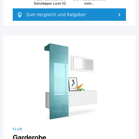
Schuhkipper Loret V2
mehr...
Zum Vergleich und Ratgeber
FLUR
Garderobe