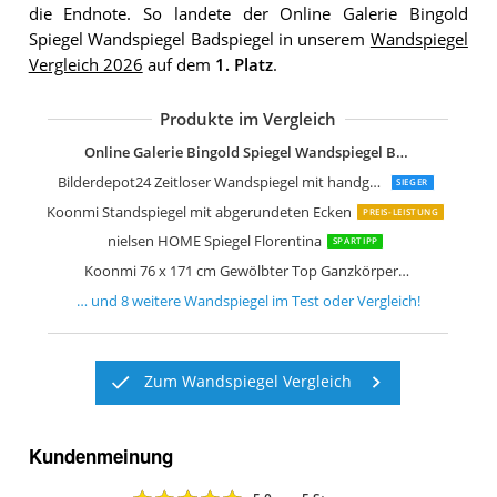
die Endnote. So landete der Online Galerie Bingold
Spiegel Wandspiegel Badspiegel in unserem
Wandspiegel
Vergleich 2026
auf dem
1. Platz
.
Produkte im Vergleich
nielsen HOME Wandspiegel Nevio
nielsen HOME Wandspiegel Chiara
Frdhee Spiegel Groß Wandspiegel
SONGMICS Ganzkörperspiegel 160 x 
SONGMICS 61 cm d Spiegel rund
Online Galerie Bingold Spiegel Wandspiegel Badspiegel
Bilderdepot24 Zeitloser Wandspiegel mit handgearbeitetem Dekorrahmen
SIEGER
Koonmi Standspiegel mit abgerundeten Ecken
PREIS-LEISTUNG
nielsen HOME Spiegel Florentina
SPARTIPP
Koonmi 76 x 171 cm Gewölbter Top Ganzkörperspiegel
… und
8
weitere
Wandspiegel
im Test oder Vergleich!
Zum Wandspiegel Vergleich
Kundenmeinung