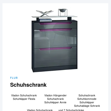
FLUR
Schuhschrank
Vladon Schuhschrank
Vladon Hängender
Schuhschrank
Schuhkipper Fiesta
Schuhschrank
Schuhkommode
Schuhkipper Annie
Schuhkipper
Schuhablage Schrank
Vladon Schuhschrank
und 7 Schuhschränke