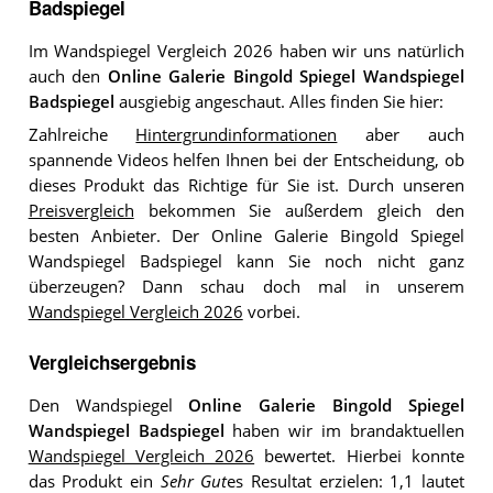
Badspiegel
Im Wandspiegel Vergleich 2026 haben wir uns natürlich
auch den
Online Galerie Bingold Spiegel Wandspiegel
Badspiegel
ausgiebig angeschaut. Alles finden Sie hier:
Zahlreiche
Hintergrundinformationen
aber auch
spannende Videos helfen Ihnen bei der Entscheidung, ob
dieses Produkt das Richtige für Sie ist. Durch unseren
Preisvergleich
bekommen Sie außerdem gleich den
besten Anbieter. Der Online Galerie Bingold Spiegel
Wandspiegel Badspiegel kann Sie noch nicht ganz
überzeugen? Dann schau doch mal in unserem
Wandspiegel Vergleich 2026
vorbei.
Vergleichsergebnis
Den Wandspiegel
Online Galerie Bingold Spiegel
Wandspiegel Badspiegel
haben wir im brandaktuellen
Wandspiegel Vergleich 2026
bewertet. Hierbei konnte
das Produkt ein
Sehr Gut
es Resultat erzielen: 1,1 lautet