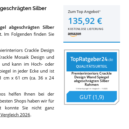
bgeschrägten Silber
Zum Top Angebot
135,92 €
gel abgeschrägten Silber
KOSTENLOSE LIEFERUNG
. Im Folgenden finden Sie
erinteriors Crackle Design
Crackle Mosaik Design und
ert und kann im Hoch- oder
QUALITÄTSURTEIL
iegel in jeder Ecke und ist
Premierinteriors Crackle
Design Wand Spiegel
91 cm x 61 cm (ca. 36 x 24
abgeschrägten Silber
Rahmen
13 Wandspiegel im Vergleich
–
11/2025
eos helfen Ihnen bei der
GUT
(
1,9
)
e besten Shops haben wir für
t konnte Sie nicht ganz
Vergleich 2026
.