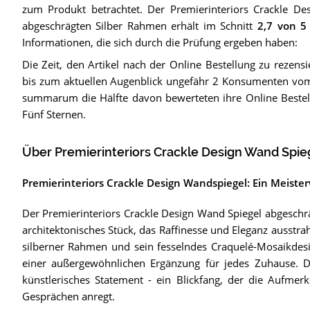
zum Produkt betrachtet.
Der
Premierinteriors Crackle De
abgeschrägten Silber Rahmen
erhält im Schnitt
2,7
von 5 
Informationen, die sich durch die Prüfung ergeben haben:
Die Zeit, den Artikel nach der Online Bestellung zu rezens
bis zum aktuellen Augenblick ungefähr 2 Konsumenten v
summarum die Hälfte davon bewerteten ihre Online Bestel
Fünf Sternen.
Über Premierinteriors Crackle Design Wand Spi
Premierinteriors Crackle Design Wandspiegel: Ein Meiste
Der Premierinteriors Crackle Design Wand Spiegel abgeschräg
architektonisches Stück, das Raffinesse und Eleganz ausstr
silberner Rahmen und sein fesselndes Craquelé-Mosaikde
einer außergewöhnlichen Ergänzung für jedes Zuhause. Die
künstlerisches Statement - ein Blickfang, der die Aufmer
Gesprächen anregt.