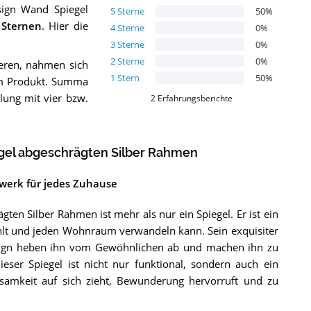
sign Wand Spiegel
5
Sterne
50
%
Sternen
. Hier die
4
Sterne
0
%
3
Sterne
0
%
2
Sterne
0
%
ieren, nahmen sich
1
Stern
50
%
om Produkt. Summa
lung mit vier bzw.
2
Erfahrungsberichte
egel abgeschrägten Silber Rahmen
rwerk für jedes Zuhause
ten Silber Rahmen ist mehr als nur ein Spiegel. Er ist ein
ahlt und jeden Wohnraum verwandeln kann. Sein exquisiter
sign heben ihn vom Gewöhnlichen ab und machen ihn zu
ser Spiegel ist nicht nur funktional, sondern auch ein
ksamkeit auf sich zieht, Bewunderung hervorruft und zu