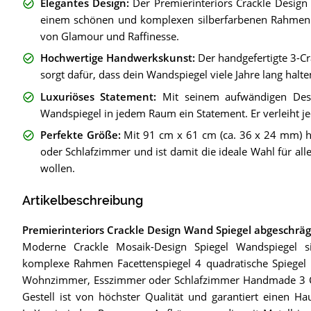
Elegantes Design
:
Der Premierinteriors Crackle Desig
einem schönen und komplexen silberfarbenen Rahmen.
von Glamour und Raffinesse.
Hochwertige Handwerkskunst
:
Der handgefertigte 3-C
sorgt dafür, dass dein Wandspiegel viele Jahre lang halte
Luxuriöses Statement
:
Mit seinem aufwändigen Desi
Wandspiegel in jedem Raum ein Statement. Er verleiht 
Perfekte Größe
:
Mit 91 cm x 61 cm (ca. 36 x 24 mm) h
oder Schlafzimmer und ist damit die ideale Wahl für alle
wollen.
Artikelbeschreibung
Premierinteriors Crackle Design Wand Spiegel abgeschrä
Moderne Crackle Mosaik-Design Spiegel Wandspiegel 
komplexe Rahmen Facettenspiegel 4 quadratische Spiegel i
Wohnzimmer, Esszimmer oder Schlafzimmer Handmade 3 Cr
Gestell ist von höchster Qualität und garantiert einen 