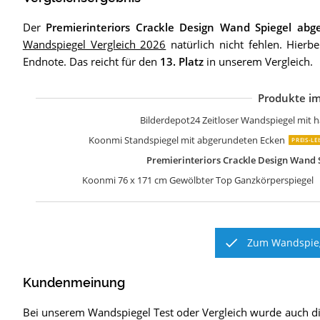
Der
Premierinteriors Crackle Design Wand Spiegel abg
Wandspiegel Vergleich 2026
natürlich nicht fehlen. Hierb
Endnote. Das reicht für den
13. Platz
in unserem Vergleich.
Produkte im
W
n
K
n
T
F
S
S
Bilderdepot24 Zeitloser Wandspiegel mi
Koonmi Standspiegel mit abgerundeten Ecken
PREIS-LE
Premierinteriors Crackle Design Wand 
Koonmi 76 x 171 cm Gewölbter Top Ganzkörperspiegel
Zum Wandspieg
Kundenmeinung
Bei unserem
Wandspiegel
Test oder Vergleich wurde auch 