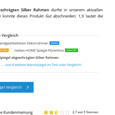
eschrägten Silber Rahmen
durfte in unserem aktuellen
ei konnte dieses Produkt
Gut
abschneiden: 1,9 lautet die
 Vergleich
ANDERLUST DECO Wandspiegel mit antikem Metallfinish
ielsen HOME Wandspiegel Nevio
OCUUY Rechteckig Ganzkörperspiegel 192 x 85 cm
ielsen HOME Wandspiegel Chiara
rintion Ganzkörperspiegel 110x33cm Wandspiegel Türspiegel
rdhee Spiegel Groß Wandspiegel
ONGMICS Ganzkörperspiegel 160 x 50 cm
ONGMICS 61 cm d Spiegel rund
t handgearbeitetem Dekorrahmen
SIEGER
nielsen HOME Spiegel Florentina
ISTUNG
SPARTIPP
Spiegel abgeschrägten Silber Rahmen
… und
8
weitere
Wandspiegel
im Test oder Vergleich!
el Vergleich
die Kundenmeinung
2,7
von 5 Sternen