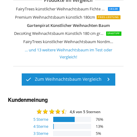
Produkte im Vergleich
Xenotec Voll PE Weihnachtsbaum küns
Gartenpirat Künstlicher Weihnachte
RS Trade künstlicher Weihnachtsbau
RS Trade künstlicher Weihnachtsbau
FairyTrees künstlicher Weihnachtsbau
KESSER Weihnachtsbaum künstlich P
SALCAR Weihnachtsbaum künstlich 1
Best Season LED-Weihnachtsbaum ""
FairyTrees künstlicher Weihnachtsbaum Fichte Natur
SIEGER
Premium Weihnachtsbaum künstlich 180cm
PREIS-LEISTUNG
Gartenpirat Künstlicher Weihnachten Baum
DecoKing Weihnachtsbaum Künstlich 180 cm grün Tannenbaum Christbaum
SPARTIPP
FairyTrees künstlicher Weihnachtsbaum Nordmanntanne
… und
13
weitere
Weihnachtsbaum
im Test oder
Vergleich!
Zum Weihnachtsbaum Vergleich
Kundenmeinung
4,6
von 5 Sternen
5
Sterne
76
%
4
Sterne
13
%
3
Sterne
5
%