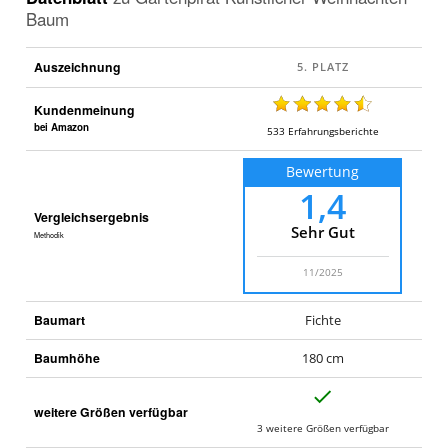
Baum
Auszeichnung
Kundenmeinung
bei Amazon
533
Erfahrungsberichte
Bewertung
1,4
Vergleichsergebnis
Sehr Gut
Methodik
11/2025
Baumart
Fichte
Baumhöhe
180 cm
J
weitere Größen verfügbar
a
3 weitere Größen verfügbar