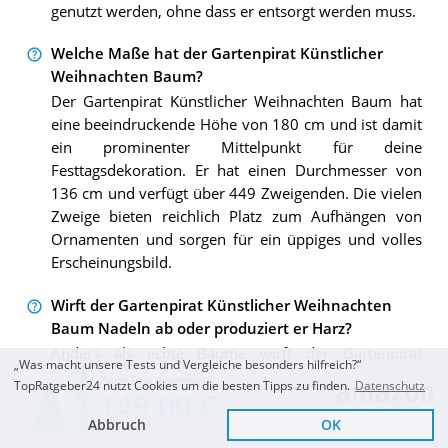
genutzt werden, ohne dass er entsorgt werden muss.
Welche Maße hat der Gartenpirat Künstlicher
Weihnachten Baum?
Der Gartenpirat Künstlicher Weihnachten Baum hat
eine beeindruckende Höhe von 180 cm und ist damit
ein prominenter Mittelpunkt für deine
Festtagsdekoration. Er hat einen Durchmesser von
136 cm und verfügt über 449 Zweigenden. Die vielen
Zweige bieten reichlich Platz zum Aufhängen von
Ornamenten und sorgen für ein üppiges und volles
Erscheinungsbild.
Wirft der Gartenpirat Künstlicher Weihnachten
Baum Nadeln ab oder produziert er Harz?
Anders als echte Bäume wirft der Gartenpirat
„Was macht unsere Tests und Vergleiche besonders hilfreich?“
Künstlicher Weihnachten Baum keine Nadeln ab und
Zum Top Angebot
TopRatgeber24 nutzt Cookies um die besten Tipps zu finden.
Datenschutz
149,00 €
produziert kein Harz. Das macht die Pflege und das
Aufräumen nach der Weihnachtszeit zum Kinderspiel
Abbruch
OK
KOSTENLOSE LIEFERUNG
und spart dir Zeit und Mühe.