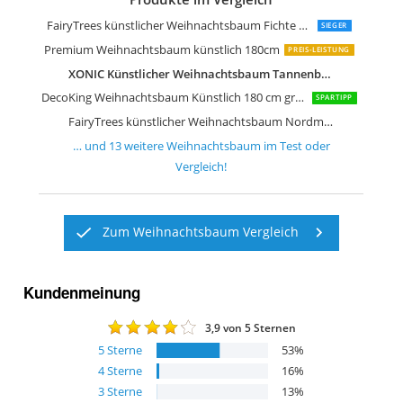
Xenotec Voll PE Weihnachtsbaum küns
Gartenpirat Künstlicher Weihnachte
Gartenpirat Künstlicher Weihnachte
RS Trade künstlicher Weihnachtsbau
RS Trade künstlicher Weihnachtsbau
FairyTrees künstlicher Weihnachtsbau
KESSER Weihnachtsbaum künstlich P
SALCAR Weihnachtsbaum künstlich 1
Best Season LED-Weihnachtsbaum ""
FairyTrees künstlicher Weihnachtsbaum Fichte Natur
SIEGER
Premium Weihnachtsbaum künstlich 180cm
PREIS-LEISTUNG
XONIC Künstlicher Weihnachtsbaum Tannenbaum
DecoKing Weihnachtsbaum Künstlich 180 cm grün Tannenbaum Christbaum
SPARTIPP
FairyTrees künstlicher Weihnachtsbaum Nordmanntanne
… und
13
weitere
Weihnachtsbaum
im Test oder
Vergleich!
Zum Weihnachtsbaum Vergleich
Kundenmeinung
3,9
von 5 Sternen
5
Sterne
53
%
4
Sterne
16
%
3
Sterne
13
%