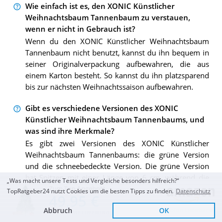
Wie einfach ist es, den XONIC Künstlicher
Weihnachtsbaum Tannenbaum zu verstauen,
wenn er nicht in Gebrauch ist?
Wenn du den XONIC Künstlicher Weihnachtsbaum
Tannenbaum nicht benutzt, kannst du ihn bequem in
seiner Originalverpackung aufbewahren, die aus
einem Karton besteht. So kannst du ihn platzsparend
bis zur nächsten Weihnachtssaison aufbewahren.
Gibt es verschiedene Versionen des XONIC
Künstlicher Weihnachtsbaum Tannenbaums, und
was sind ihre Merkmale?
Es gibt zwei Versionen des XONIC Künstlicher
Weihnachtsbaum Tannenbaums: die grüne Version
und die schneebedeckte Version. Die grüne Version
hat Spitzen mit einer Länge von 6 cm, während die
„Was macht unsere Tests und Vergleiche besonders hilfreich?“
Zum Top Angebot
schneebedeckte Version über Spitzen mit einer Länge
TopRatgeber24 nutzt Cookies um die besten Tipps zu finden.
Datenschutz
49,95 €
von 7 cm verfügt. Du kannst die Version wählen, die
Abbruch
OK
Sofort Lieferbar
deinen Vorlieben entspricht und zur festlichen
KOSTENLOSE LIEFERUNG