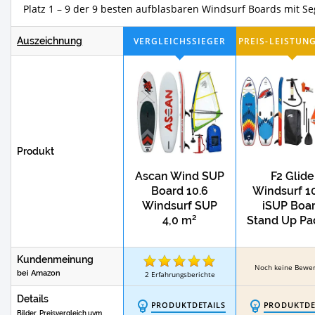
Platz 1 – 9 der 9 besten aufblasbaren Windsurf Boards mit Se
Test
Test
Tandem SUPs
AKD SUP Boards
Auszeichnung
Test
SUP-Boards von WOWSEA
SUP Boards
Test
T
AZTRON iSUP-Boards
F2 SUP Boards
Test
Bestway Hydro-Force™ SUP-Boards
Produkt
Ascan Wind SUP
F2 Glide
Test
SUP-Trockenanzüge
SUPs von JP-Austr
Board 10.6
Windsurf 10
Windsurf SUP
iSUP Boa
4,0 m²
Stand Up Pa
Test
ALPIDEX SUP Boards
SUP Transport
aufblasba
Kundenmeinung
Test
Starboard Touring SUPs
Starboard 
Noch keine Bewe
bei Amazon
2
Erfahrungsberichte
Details
PRODUKTDETAILS
PRODUKTDE
Bilder, Preisvergleich uvm.