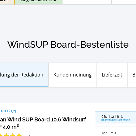
WindSUP Board-Bestenliste
lung der Redaktion
Kundenmeinung
Lieferzeit
B
 GUT
(
1,2
)
Ascan
ca. 1.218 €
an Wind SUP Board 10.6 Windsurf
Wind
KOSTENLOSE LIEFERUNG
SUP
 4,0 m²
Board
Top Preis
10.6