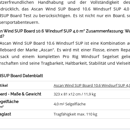
utzerfreundlichen Handhabung und der Vollständigkeit d
drücklich, das Ascan Wind SUP Board 10.6 Windsurf SUP 4,0
SUP Board Test zu berücksichtigen. Es ist nicht nur ein Board, s
ersportabenteuern.
n Wind SUP Board 10.6 Windsurf SUP 4,0 m² Zusammenfassung: Wa
d?
Ascan Wind SUP Board 10.6 Windsurf SUP ist eine Kombination 
leboard der Marke „Ascan“. Es wird mit einer Flosse, einem Rep
sack und einem kompletten Pro Rig Windsurf Segelset gelief
nschaften sind seine Tragbarkeit, Haltbarkeit, Stabilität und Vielseit
SUP Board Datenblatt
tikel
Ascan Wind SUP Board 10.6 Windsurf SUP 4,
323 x 81 x12 cm / 11,9 kg
ard - Maße & Gewicht
gelfläche
4,0 m² Selgelfläche
 m²
Tragfähigkeit max. 110 kg
aglast