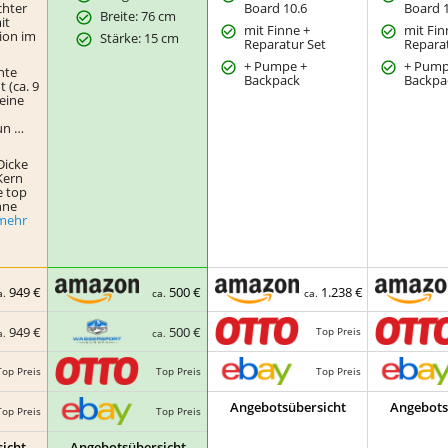
echter
Board 10.6
Board 
Breite: 76 cm
it
mit Finne +
mit Fin
ion im
Stärke: 15 cm
Reparatur Set
Repara
+ Pumpe +
+ Pump
hte
Backpack
Backpa
 (ca. 9
 eine
un …
Dicke
Kern
e top
hne
mehr
949 €
500 €
1.238 €
a.
ca.
ca.
949 €
500 €
Top Preis
a.
ca.
Top Preis
Top Preis
Top Preis
Angebotsübersicht
Angebots
Top Preis
Top Preis
icht
Angebotsübersicht