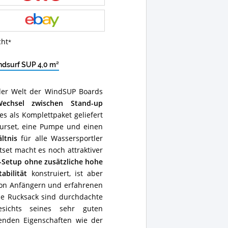
cht
ndsurf SUP 4,0 m²
der Welt der WindSUP Boards
Wechsel zwischen Stand-up
es als Komplettpaket geliefert
turset, eine Pumpe und einen
ltnis
für alle Wassersportler
tset macht es noch attraktiver
-Setup ohne zusätzliche hohe
abilität
konstruiert, ist aber
von Anfängern und erfahrenen
che Rucksack sind durchdachte
gesichts seines sehr guten
enden Eigenschaften wie der