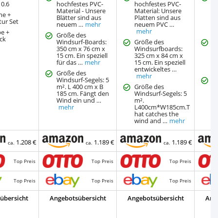
10.6
hochfestes PVC-
hochfestes PVC-
A
Material - Unsere
Material: Unsere
c
ne +
Blätter sind aus
Platten sind aus
mi
tur Set
neuem …
mehr
neuem PVC …
a
mehr
2
e +
Größe des
ck
Windsurf-Boards:
Größe des
D
350 cm x 76 cm x
Windsurfboards:
m
15 cm. Ein speziell
325 cm x 84 cm x
S
für das …
mehr
15 cm. Ein speziell
2
entwickeltes …
…
Größe des
mehr
Windsurf-Segels: 5
A
m². L 400 cm x B
Größe des
A
185 cm. Fängt den
Windsurf-Segels: 5
v
Wind ein und …
m².
mehr
L400cm*W185cm.T
hat catches the
wind and …
mehr
1.208 €
1.189 €
1.189 €
ca.
ca.
ca.
Top Preis
Top Preis
Top Preis
Top Preis
Top Preis
Top Preis
übersicht
Angebotsübersicht
Angebotsübersicht
Ang