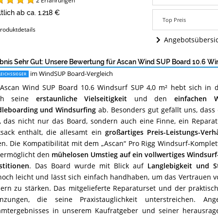
2
Erfahrungen
Windsurf
tlich ab ca. 1.218 €
SUP
Top Preis
4,0
roduktdetails
m²
Angebotsübersi
Angebote:
Wo
ist
bnis Sehr Gut: Unsere Bewertung für Ascan Wind SUP Board 10.6 Wi
dieses
im WindSUP Board-Vergleich
EICHSSIEGER
WindSUP
Board
Ascan Wind SUP Board 10.6 Windsurf SUP 4,0 m² hebt sich in 
erhältlich?
ch seine
erstaunliche Vielseitigkeit
und den
einfachen 
leboarding und Windsurfing
ab. Besonders gut gefällt uns, dass 
, das nicht nur das Board, sondern auch eine Finne, ein Repara
sack enthält, die allesamt ein
großartiges Preis-Leistungs-Verhä
en. Die Kompatibilität mit dem „Ascan“ Pro Rigg Windsurf-Komplet
ermöglicht den
mühelosen Umstieg auf ein vollwertiges Windsurf
stitionen
. Das Board wurde mit Blick auf
Langlebigkeit und St
och leicht und lässt sich einfach handhaben, um das Vertrauen 
ern zu stärken. Das mitgelieferte Reparaturset und der praktis
änzungen, die seine Praxistauglichkeit unterstreichen. An
mtergebnisses in unserem Kaufratgeber und seiner herausrag