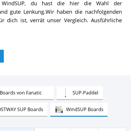
 WindSUP, du hast die hier die Wahl der
t und gute Lenkung.Wir haben die nachfolgenden
dich ist, verrät unser Vergleich. Ausführliche
Test
Test
Boards von Fanatic
SUP-Paddel
Test
Test
STWAY SUP Boards
WindSUP Boards
Test
Test
d Paddle Co
Kinder SUPs