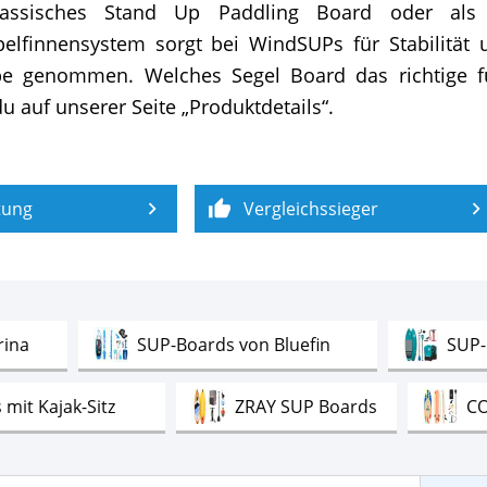
assisches Stand Up Paddling Board oder als
pelfinnensystem sorgt bei WindSUPs für Stabilitä
e genommen. Welches Segel Board das richtige für 
 auf unserer Seite „Produktdetails“.
tung
Vergleichssieger
Test
Test
rina
SUP-Boards von Bluefin
SUP-
Test
Test
mit Kajak-Sitz
ZRAY SUP Boards
CO
Test
Test
umpen
SUP-Pumpen
SUP-Boards von Re