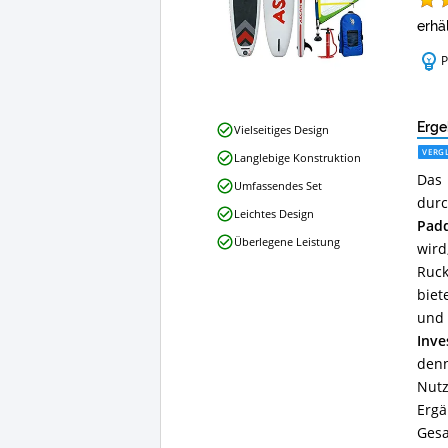
erhäl
P
Ascan
Erge
Vielseitiges Design
Wind
VERGL
Langlebige Konstruktion
SUP
Das 
Board
Umfassendes Set
10.6
dur
Leichtes Design
Windsurf
Padd
SUP
Überlegene Leistung
wird
4,0
m²
Ruck
Vorteile:
biet
Was
und 
spricht
Inve
für
dieses
denn
WindSUP
Nutz
Board?
Erg
Gesa