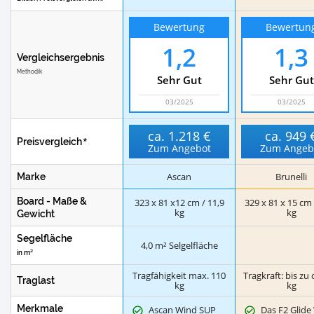
Bewertung
Bewertun
1,2
1,3
Vergleichsergebnis
Methodik
Sehr Gut
Sehr Gut
03/2025
03/2025
ca.
1.218 €
ca.
949 
Preisvergleich
Zum Angebot
Zum Angeb
Ascan
Brunelli
Marke
Board - Maße &
323 x 81 x12 cm / 11,9
329 x 81 x 15 cm 
kg
kg
Gewicht
Segelfläche
4,0 m² Selgelfläche
in m²
Tragfähigkeit max. 110
Tragkraft: bis zu 
Traglast
kg
kg
Merkmale
Ascan Wind SUP
Das F2 Glide