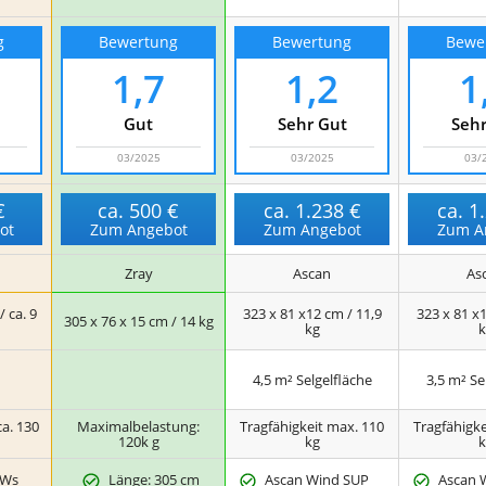
g
Bewertung
Bewertung
Bewe
1,7
1,2
1
Gut
Sehr Gut
Sehr
03/2025
03/2025
03/
€
ca.
500 €
ca.
1.238 €
ca.
1
ot
Zum Angebot
Zum Angebot
Zum A
Zray
Ascan
As
/ ca. 9
323 x 81 x12 cm / 11,9
323 x 81 x1
305 x 76 x 15 cm / 14 kg
kg
k
4,5 m² Selgelfläche
3,5 m² Se
ca. 130
Maximalbelastung:
Tragfähigkeit max. 110
Tragfähigke
120k g
kg
k
 Ws
Länge: 305 cm
Ascan Wind SUP
Ascan 