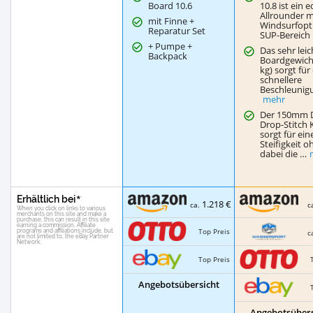
Board 10.6
10.8 ist ein 
Allrounder m
mit Finne +
Windsurfopt
Reparatur Set
SUP-Bereich
+ Pumpe +
Das sehr leic
Backpack
Boardgewicht
kg) sorgt für
schnellere
Beschleunig
mehr
Der 150mm 
Drop-Stitch 
sorgt für ein
Steifigkeit o
dabei die …
Erhältlich bei
1.218 €
ca.
c
Top Preis
c
Top Preis
Angebotsübersicht
Angebotsübers