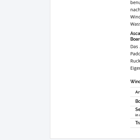
ben
nach
Wind
Wass
Asca
Boar
Das 
Padd
Ruck
Eige
Wind
Ar
Bo
Se
in
Tr