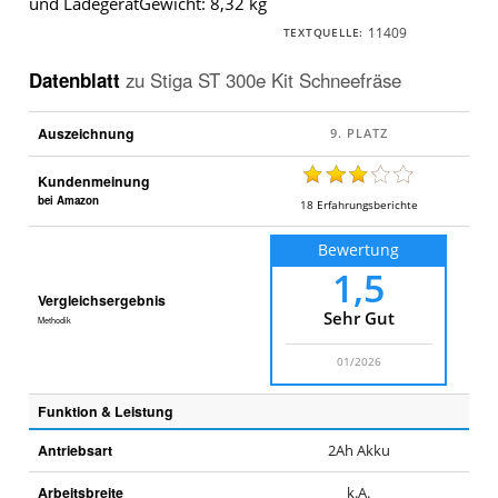
und LadegerätGewicht: 8,32 kg
11409
TEXTQUELLE:
Datenblatt
zu
Stiga ST 300e Kit Schneefräse
Auszeichnung
Kundenmeinung
bei Amazon
18
Erfahrungsberichte
Bewertung
1,5
Vergleichsergebnis
Sehr Gut
Methodik
01/2026
Funktion & Leistung
Antriebsart
2Ah Akku
Arbeitsbreite
k.A.