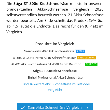
Die
Stiga ST 300e Kit Schneefräse
musste in unserem
brandaktuellen
Akku-Schneefräse Vergleich 2026
selbstverständlich beurteilt werden. 21 Akku-Schneefräse
wurden beurteilt. Am Ende schnitt das Produkt
Sehr Gut
ab: 1,5 lautet die Endnote. Das reicht für den
9. Platz
im
Vergleich.
Produkte im Vergleich
Fuxtec 40V Akku Schneefräse
STIGA 7 Series Schneefräse
QIAKEFE Akku-Schneefräse 1000W
Greenworks Akku-Schneefräse 2 x Ak
Qawner Akku Schneefräse Akku
highsam Akku Schneeschaufe
Akku Schneefräse für Makita Akku
Akku Schneefräse für Makita Akku
Ryobi 18 V ONE+ Akku-Schneebürste
Mioanser Akku Schneefräse 21V
Greenworks 40V Akku-Schneefräse
SIEGER
WORX WG471E Nitro Akku-Schneefräse 40V
PREIS-LEISTUNG
AL-KO Akku-Schneefräse ST 4048 48 cm Räumbreite
SPARTIPP
Stiga ST 300e Kit Schneefräse
Einhell Professional Akku-Schneefräse
… und
16
weitere
Akku-Schneefräse
im Test oder
Vergleich!
Zum Akku-Schneefräse Vergleich