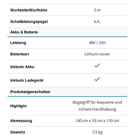
Wurfweite/Wurfhöhe
5 m
Schallleistungspegel
k.A.
Akku & Batterie
Leistung
48V / 2Ah
Batterieart
Lithium-Ionen
J
inklusiv Akku
a
J
inklusiv Ladegerät
a
Produkteigenschaften
Bügelgriff für bequeme und
Highlight
sichere Handhabung
Abmessung
140 cm x 33 cm x 133 cm
Gewicht
7,5 kg