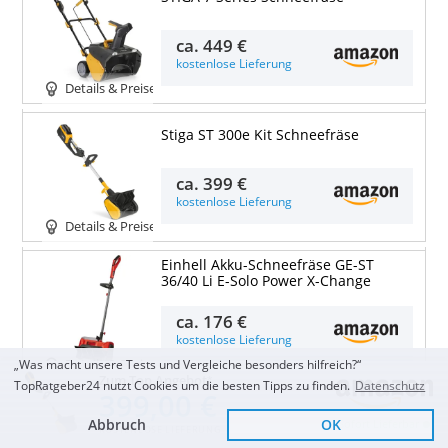
ca.
449 €
kostenlose Lieferung
Details & Preise
Stiga ST 300e Kit Schneefräse
ca.
399 €
kostenlose Lieferung
Details & Preise
Einhell Akku-Schneefräse GE-ST
36/40 Li E-Solo Power X-Change
ca.
176 €
kostenlose Lieferung
Details & Preise
„Was macht unsere Tests und Vergleiche besonders hilfreich?“
Zum Top Angebot
TopRatgeber24 nutzt Cookies um die besten Tipps zu finden.
Datenschutz
399,00 €
SXGSXG Schneefräse Akku Elektrische
Schneefräse
Abbruch
OK
Sofort Lieferbar
KOSTENLOSE LIEFERUNG