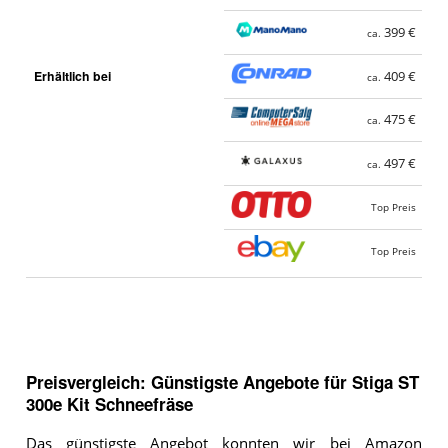
399 €
ca.
Erhältlich bei
409 €
ca.
475 €
ca.
497 €
ca.
Top Preis
Top Preis
Preisvergleich: Günstigste Angebote für
Stiga ST
300e Kit Schneefräse
Das günstigste Angebot konnten wir bei
Amazon