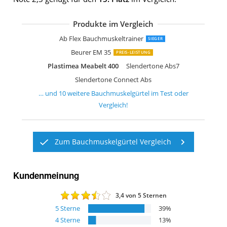
Produkte im Vergleich
ZHENROG EMS Muskelstimulation
Duang Muskelstimulator
Beurer EM 32
Beurer EM 39
Beurer EM 37
Beurer EM 30
ZHENROG EMS Elektrostimulation
Plastimea Meabelt 1000
Slendertone Abs5
Duang EMS Bauchmuskeltrainer
Ab Flex Bauchmuskeltrainer
SIEGER
Beurer EM 35
PREIS-LEISTUNG
Plastimea Meabelt 400
Slendertone Abs7
Slendertone Connect Abs
… und
10
weitere
Bauchmuskelgürtel
im Test oder
Vergleich!
Zum Bauchmuskelgürtel Vergleich
Kundenmeinung
3,4
von 5 Sternen
5
Sterne
39
%
4
Sterne
13
%