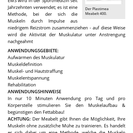
EMS wird in der Sportmedizin seit
Jahrzehnten verwendet; es ist eine
Der
Plastimea
Meabelt 400
.
Methode, bei der sich die
Muskeln durch Impulse aus
niedrigem Reizstrom zusammenziehen - auf diese Weise
wird die Aktivität der Muskulatur unter Anstrengung
nachgeahmt
ANWENDUNGSGEBIETE:
Aufwärmen des Muskulatur
Muskeldefinition
Muskel- und Hautstraffung
Muskelentspannung
Rehabilitation
ANWENDUNGSHINWEISE
In nur 10 Minuten Anwendung pro Tag und pro
Körperstelle stimulieren Sie den Muskelaufbau &
begünstigen den Fettabbau!
ACHTUNG:
Der Meabelt gibt Ihnen die Möglichkeit, Ihre
Muskeln ohne zusätzliche Mühe zu trainieren. Es handelt
es sich dabei um eine Methode, welche die Muskeln