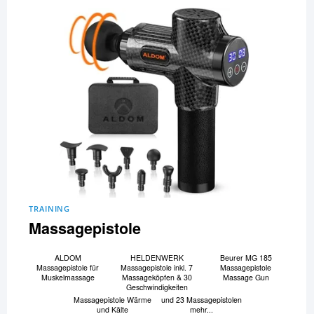
TRAINING
Massagepistole
ALDOM
HELDENWERK
Beurer MG 185
Massagepistole für
Massagepistole inkl. 7
Massagepistole
Muskelmassage
Massageköpfen & 30
Massage Gun
Geschwindigkeiten
Massagepistole Wärme
und 23 Massagepistolen
und Kälte
mehr...