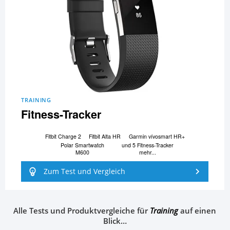
TRAINING
Fitness-Tracker
Fitbit Charge 2
Fitbit Alta HR
Garmin vívosmart HR+
Polar Smartwatch
und 5 Fitness-Tracker
M600
mehr...
Zum Test und Vergleich
Alle Tests und Produktvergleiche für
Training
auf einen
Blick…