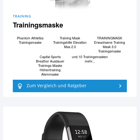
TRAINING
Trainingsmaske
Phantom Athletics
Training Mask
TRAININGMASK
Trainingsmaske
Trainingshilfe Elevation
Erwachsene Training
Mas 2.0
Mask 3.0
Trainingsmaske
Capital Sports
und 10 Trainingsmasken
Breathor Ausdauer
mehr...
Trainings-Maske
Höhentraining
Atemmaske
Zum Vergleich und Ratgeber