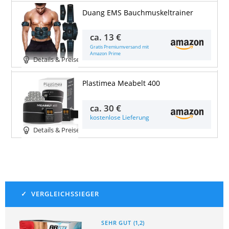
Duang EMS Bauchmuskeltrainer
ca.
13 €
Gratis Premiumversand mit
Amazon Prime
Details & Preise
Plastimea Meabelt 400
ca.
30 €
kostenlose Lieferung
Details & Preise
SEHR GUT
(
1,2
)