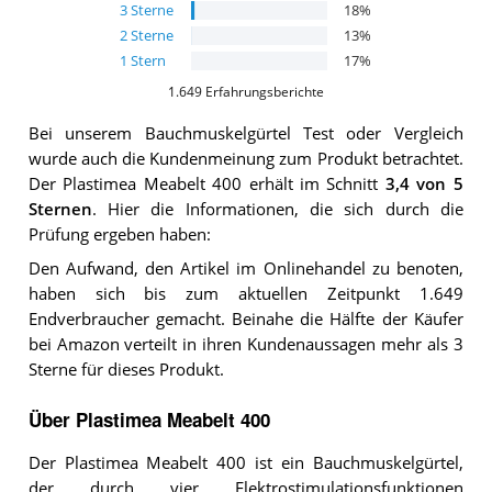
3
Sterne
18
%
2
Sterne
13
%
1
Stern
17
%
1.649
Erfahrungsberichte
Bei unserem
Bauchmuskelgürtel
Test oder Vergleich
wurde auch die Kundenmeinung zum Produkt betrachtet.
Der
Plastimea Meabelt 400
erhält im Schnitt
3,4
von 5
Sternen
. Hier die Informationen, die sich durch die
Prüfung ergeben haben:
Den Aufwand, den Artikel im Onlinehandel zu benoten,
haben sich bis zum aktuellen Zeitpunkt 1.649
Endverbraucher gemacht. Beinahe die Hälfte der Käufer
bei Amazon verteilt in ihren Kundenaussagen mehr als 3
Sterne für dieses Produkt.
Über Plastimea Meabelt 400
Der Plastimea Meabelt 400 ist ein Bauchmuskelgürtel,
der durch vier Elektrostimulationsfunktionen