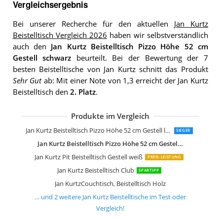
Vergleichsergebnis
Bei unserer Recherche für den aktuellen
Jan Kurtz
Beistelltisch Vergleich 2026
haben wir selbstverständlich
auch den
Jan Kurtz Beistelltisch Pizzo Höhe 52 cm
Gestell schwarz
beurteilt. Bei der Bewertung der 7
besten Beistelltische von Jan Kurtz schnitt das Produkt
Sehr Gut
ab: Mit einer Note von 1,3 erreicht der Jan Kurtz
Beistelltisch den
2. Platz
.
Produkte im Vergleich
Jan Kurtz Beistelltisch Dweller
Jan Kurtz Hocker, Beistelltisch Holz
Jan Kurtz Beistelltisch Pizzo Höhe 52 cm Gestell lunasilber
SIEGER
Jan Kurtz Beistelltisch Pizzo Höhe 52 cm Gestell schwarz
Jan Kurtz Pit Beistelltisch Gestell weiß
PREIS-LEISTUNG
Jan Kurtz Beistelltisch Club
SPARTIPP
Jan KurtzCouchtisch, Beistelltisch Holz
… und
2
weitere
Jan Kurtz Beistelltische
im Test oder
Vergleich!