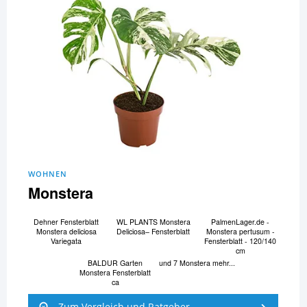
WOHNEN
Monstera
Dehner Fensterblatt
WL PLANTS Monstera
PalmenLager.de -
Monstera deliciosa
Deliciosa– Fensterblatt
Monstera pertusum -
Variegata
Fensterblatt - 120/140
cm
BALDUR Garten
und 7 Monstera mehr...
Monstera Fensterblatt
ca