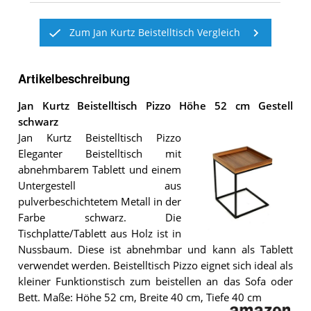
Zum Jan Kurtz Beistelltisch Vergleich
Artikelbeschreibung
Jan Kurtz Beistelltisch Pizzo Höhe 52 cm Gestell
schwarz
Jan Kurtz Beistelltisch Pizzo
Eleganter Beistelltisch mit
abnehmbarem Tablett und einem
Untergestell aus
pulverbeschichtetem Metall in der
Farbe schwarz. Die
Tischplatte/Tablett aus Holz ist in
Der
Nussbaum. Diese ist abnehmbar und kann als Tablett
Jan
Kurtz
verwendet werden. Beistelltisch Pizzo eignet sich ideal als
Beistelltisch
kleiner Funktionstisch zum beistellen an das Sofa oder
Pizzo
Bett. Maße: Höhe 52 cm, Breite 40 cm, Tiefe 40 cm
Höhe
52