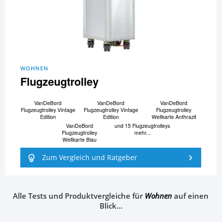
WOHNEN
Flugzeugtrolley
VanDeBord
VanDeBord
VanDeBord
Flugzeugtrolley Vintage
Flugzeugtrolley Vintage
Flugzeugtrolley
Edition
Edition
Weltkarte Anthrazit
VanDeBord
und 15 Flugzeugtrolleys
Flugzeugtrolley
mehr...
Weltkarte Blau
Zum Vergleich und Ratgeber
Alle Tests und Produktvergleiche für
Wohnen
auf einen
Blick…