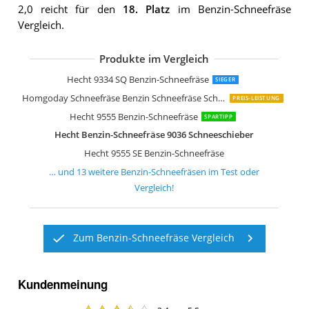
2,0 reicht für den
18. Platz
im Benzin-Schneefräse
Vergleich.
Produkte im Vergleich
Hecht 9661SE Benzin Schneefräse
Starke Schneefräse Benzin von Hecht
Hecht Starke Benzin Schneefräse
Hecht Schneefräse Benzin 87 cm Arbei
MTD Schneefräße ME 61 Rot
AL-KO Benzinschneefräse 560 II Snowl
AL-KO Benzinschneefräse 620E II Snow
Fuxtec Benzin Schneefräse FX-SF2196
P Lindberg Benzin-Schneefräse 196 C
Hecht 9334 SQ Benzin-Schneefräse
SIEGER
Homgoday Schneefräse Benzin Schneefräse Schneeräumgeräte 11 m Auswurfweite
PREIS-LEISTUNG
Hecht 9555 Benzin-Schneefräse
SPARTIPP
Hecht Benzin-Schneefräse 9036 Schneeschieber
Hecht 9555 SE Benzin-Schneefräse
… und
13
weitere
Benzin-Schneefräsen
im Test oder
Vergleich!
Zum Benzin-Schneefräse Vergleich
Kundenmeinung