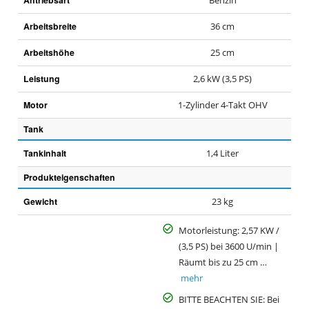
Antriebsart
Benzin
Arbeitsbreite
36 cm
Arbeitshöhe
25 cm
Leistung
2,6 kW (3,5 PS)
Motor
1-Zylinder 4-Takt OHV
Tank
Tankinhalt
1,4 Liter
Produkteigenschaften
Gewicht
23 kg
Motorleistung: 2,57 KW /
(3,5 PS) bei 3600 U/min |
Räumt bis zu 25 cm …
mehr
BITTE BEACHTEN SIE: Bei