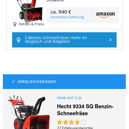
Snowline
ca.
940 €
kostenlose Lieferung
Details & Preise
3 Benzin-Schneefräsen mehr im
Vergleich und Ratgeber
SEHR GUT
(
1,2
)
Hecht 9334 SQ Benzin-
Schneefräse
22
Erfahrungsberichte