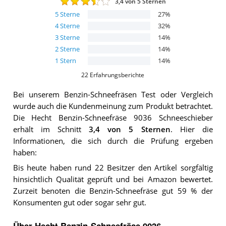
3,4
von 5 Sternen
5
Sterne
27
%
4
Sterne
32
%
3
Sterne
14
%
2
Sterne
14
%
1
Stern
14
%
22
Erfahrungsberichte
Bei unserem
Benzin-Schneefräsen
Test oder Vergleich
wurde auch die Kundenmeinung zum Produkt betrachtet.
Die
Hecht Benzin-Schneefräse 9036 Schneeschieber
erhält im Schnitt
3,4
von 5 Sternen
. Hier die
Informationen, die sich durch die Prüfung ergeben
haben:
Bis heute haben rund 22 Besitzer den Artikel sorgfältig
hinsichtlich Qualität geprüft und bei Amazon bewertet.
Zurzeit benoten die Benzin-Schneefräse gut 59 % der
Konsumenten gut oder sogar sehr gut.
Über Hecht Benzin-Schneefräse 9036