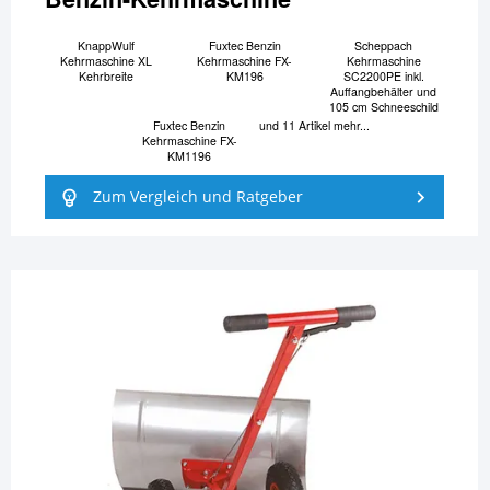
KnappWulf
Fuxtec Benzin
Scheppach
Kehrmaschine XL
Kehrmaschine FX-
Kehrmaschine
Kehrbreite
KM196
SC2200PE inkl.
Auffangbehälter und
105 cm Schneeschild
Fuxtec Benzin
und 11 Artikel mehr...
Kehrmaschine FX-
KM1196
Zum Vergleich und Ratgeber