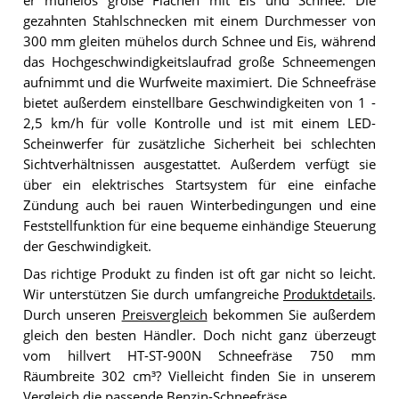
er mühelos große Flächen mit Eis und Schnee. Die
gezahnten Stahlschnecken mit einem Durchmesser von
300 mm gleiten mühelos durch Schnee und Eis, während
das Hochgeschwindigkeitslaufrad große Schneemengen
aufnimmt und die Wurfweite maximiert. Die Schneefräse
bietet außerdem einstellbare Geschwindigkeiten von 1 -
2,5 km/h für volle Kontrolle und ist mit einem LED-
Scheinwerfer für zusätzliche Sicherheit bei schlechten
Sichtverhältnissen ausgestattet. Außerdem verfügt sie
über ein elektrisches Startsystem für eine einfache
Zündung auch bei rauen Winterbedingungen und eine
Feststellfunktion für eine bequeme einhändige Steuerung
der Geschwindigkeit.
Das richtige Produkt zu finden ist oft gar nicht so leicht.
Wir unterstützen Sie durch umfangreiche
Produktdetails
.
Durch unseren
Preisvergleich
bekommen Sie außerdem
gleich den besten Händler. Doch nicht ganz überzeugt
vom hillvert HT-ST-900N Schneefräse 750 mm
Räumbreite 302 cm³? Vielleicht finden Sie in unserem
Vergleich
die passende Benzin-Schneefräse.