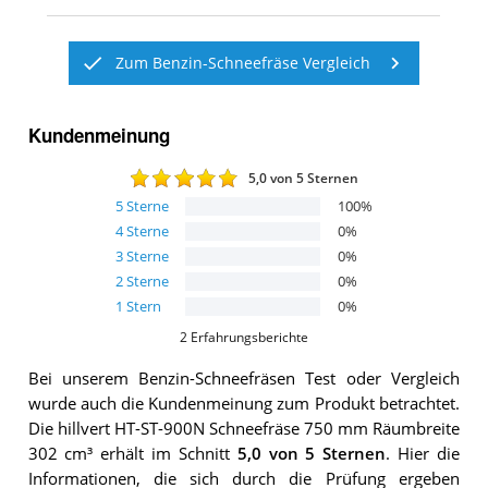
Zum Benzin-Schneefräse Vergleich
Kundenmeinung
5,0
von 5 Sternen
5
Sterne
100
%
4
Sterne
0
%
3
Sterne
0
%
2
Sterne
0
%
1
Stern
0
%
2
Erfahrungsberichte
Bei unserem
Benzin-Schneefräsen
Test oder Vergleich
wurde auch die Kundenmeinung zum Produkt betrachtet.
Die
hillvert HT-ST-900N Schneefräse 750 mm Räumbreite
302 cm³
erhält im Schnitt
5,0
von 5 Sternen
. Hier die
Informationen, die sich durch die Prüfung ergeben