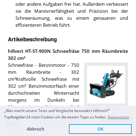
oder andere Aufgaben frei hat. Außerdem verbessert
sie die Manövrierfähigkeit und Präzision bei der
Schneeräumung, was zu einem genaueren und
effizienteren Betrieb führt.
Artikelbeschreibung
hillvert HT-ST-900N Schneefräse 750 mm Räumbreite
302 cm³
Schneefräse - Benzinmotor - 750
mm Räumbreite - 302
cm³Kraftvolle Schneefräse mit
302 cm³ BenzinmotorNach einer
durchschneiten Winternacht
morgens im Dunkeln bei
Minusgraden zur Schippe greifen?
Die
hillvert HT-ST-
„Was macht unsere Tests und Vergleiche besonders hilfreich?“
900N Schneefräse
Mit der 2-stufigen Schneefräse
Zum Top Angebot
TopRatgeber24 nutzt Cookies um die besten Tipps zu finden.
Datenschutz
750 mm Räumbreite
1.199,00 €
von hillvert räumen Sie
302 cm³
.
verschneite oder vereiste
Abbruch
OK
KOSTENLOSE LIEFERUNG
Auffahrten, Straßen und Wege