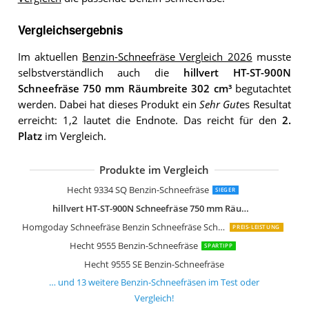
Vergleichsergebnis
Im aktuellen
Benzin-Schneefräse Vergleich 2026
musste
selbstverständlich auch die
hillvert HT-ST-900N
Schneefräse 750 mm Räumbreite 302 cm³
begutachtet
werden. Dabei hat dieses Produkt ein
Sehr Gut
es Resultat
erreicht: 1,2 lautet die Endnote. Das reicht für den
2.
Platz
im Vergleich.
Produkte im Vergleich
Hecht 9661SE Benzin Schneefräse
Starke Schneefräse Benzin von Hecht
Hecht Starke Benzin Schneefräse
Hecht Schneefräse Benzin 87 cm Arbei
MTD Schneefräße ME 61 Rot
AL-KO Benzinschneefräse 560 II Snowl
AL-KO Benzinschneefräse 620E II Snow
Fuxtec Benzin Schneefräse FX-SF2196
P Lindberg Benzin-Schneefräse 196 C
Hecht 9334 SQ Benzin-Schneefräse
SIEGER
hillvert HT-ST-900N Schneefräse 750 mm Räumbreite 302 cm³
Homgoday Schneefräse Benzin Schneefräse Schneeräumgeräte 11 m Auswurfweite
PREIS-LEISTUNG
Hecht 9555 Benzin-Schneefräse
SPARTIPP
Hecht 9555 SE Benzin-Schneefräse
… und
13
weitere
Benzin-Schneefräsen
im Test oder
Vergleich!