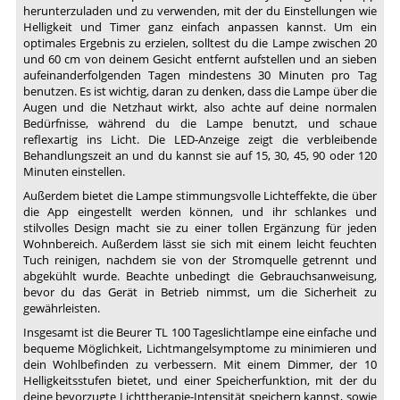
herunterzuladen und zu verwenden, mit der du Einstellungen wie
Helligkeit und Timer ganz einfach anpassen kannst. Um ein
optimales Ergebnis zu erzielen, solltest du die Lampe zwischen 20
und 60 cm von deinem Gesicht entfernt aufstellen und an sieben
aufeinanderfolgenden Tagen mindestens 30 Minuten pro Tag
benutzen. Es ist wichtig, daran zu denken, dass die Lampe über die
Augen und die Netzhaut wirkt, also achte auf deine normalen
Bedürfnisse, während du die Lampe benutzt, und schaue
reflexartig ins Licht. Die LED-Anzeige zeigt die verbleibende
Behandlungszeit an und du kannst sie auf 15, 30, 45, 90 oder 120
Minuten einstellen.
Außerdem bietet die Lampe stimmungsvolle Lichteffekte, die über
die App eingestellt werden können, und ihr schlankes und
stilvolles Design macht sie zu einer tollen Ergänzung für jeden
Wohnbereich. Außerdem lässt sie sich mit einem leicht feuchten
Tuch reinigen, nachdem sie von der Stromquelle getrennt und
abgekühlt wurde. Beachte unbedingt die Gebrauchsanweisung,
bevor du das Gerät in Betrieb nimmst, um die Sicherheit zu
gewährleisten.
Insgesamt ist die Beurer TL 100 Tageslichtlampe eine einfache und
bequeme Möglichkeit, Lichtmangelsymptome zu minimieren und
dein Wohlbefinden zu verbessern. Mit einem Dimmer, der 10
Helligkeitsstufen bietet, und einer Speicherfunktion, mit der du
deine bevorzugte Lichttherapie-Intensität speichern kannst, sowie