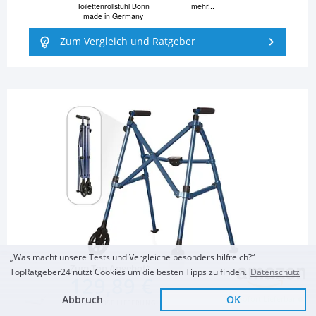
Toilettenrollstuhl Bonn
mehr...
made in Germany
Zum Vergleich und Ratgeber
„Was macht unsere Tests und Vergleiche besonders hilfreich?“
Zum Top Angebot
TopRatgeber24 nutzt Cookies um die besten Tipps zu finden.
Datenschutz
129,89 €
Abbruch
OK
Sofort Lieferbar
MEDIZINISCHE GERÄTE
KOSTENLOSE LIEFERUNG