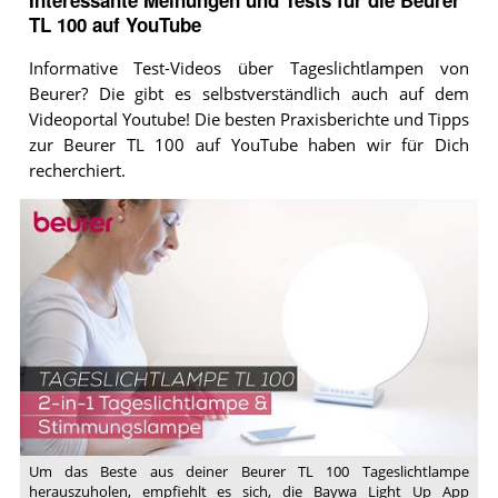
Interessante Meinungen und Tests für die Beurer
T
TL 100 auf YouTube
O
Informative Test-Videos über Tageslichtlampen von
Beurer? Die gibt es selbstverständlich auch auf dem
Videoportal Youtube! Die besten Praxisberichte und Tipps
zur Beurer TL 100 auf YouTube haben wir für Dich
recherchiert.
Video:
Quick
Start
Video
der
Tageslichtlampe
TL
100
von
Beurer
Um das Beste aus deiner Beurer TL 100 Tageslichtlampe
herauszuholen, empfiehlt es sich, die Baywa Light Up App