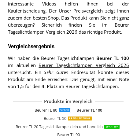
interessante Videos helfen Ihnen bei der
Kaufentscheidung. Der
Unser Preisvergleich
zeigt Ihnen
zudem den besten Shop. Das Produkt kann Sie nicht ganz
überzeugen? Sicherlich finden Sie im
Beurer
Tageslichtlampen Vergleich 2026
das richtige Produkt.
Vergleichsergebnis
Wir haben die Beurer Tageslichtlampen
Beurer TL 100
im aktuellen
Beurer Tageslichtlampen Vergleich 2026
untersucht. Ein
Sehr Gut
es Endresultat konnte dieses
Produkt am Ende erreichen: Das genügt, mit einer Note
von 1,5 für den
4. Platz
im Beurer Tageslichtlampen.
Produkte im Vergleich
Beurer TL 70
Beurer TL 30
Beurer TL 80
Beurer TL 100
SIEGER
Beurer TL 50
PREIS-LEISTUNG
Beurer TL 20 Tageslichtlampe klein und handlich
SPARTIPP
Beurer TL 90