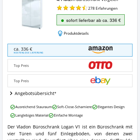
278
Erfahrungen
sofort lieferbar ab ca. 336 €
Produktdetails
Vladon
ca. 336 €
Büroschrank
KOSTENLOSE LIEFERUNG
Logan
V1
Top Preis
Angebote:
Wo
ist
Top Preis
dieser
Büroschrank
Angebotsübersicht
erhältlich?
Vladon
Ausreichend Stauraum
Soft-Close-Scharniere
Elegantes Design
Büroschrank
Langlebiges Material
Einfache Montage
Logan
V1
Der Vladon Büroschrank Logan V1 ist ein Büroschrank mit
Vorteile:
Vladon
vier Türen und fünf Einlegeböden, von denen zwei
Was
Büroschrank
spricht