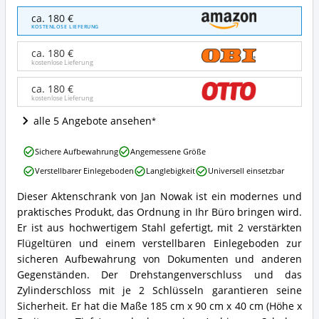
Jan
ca. 180 €
Nowak
KOSTENLOSE LIEFERUNG
Büroschrank
C001
ca. 180 €
Aktenschrank
kostenlose Lieferung
Lagerschrank
Mehrzweckschrank
ca. 180 €
kostenlose Lieferung
Angebote:
Wo
alle 5 Angebote ansehen
ist
dieser
Jan
Büroschrank
Sichere Aufbewahrung
Angemessene Größe
Nowak
erhältlich?
Verstellbarer Einlegeboden
Langlebigkeit
Universell einsetzbar
Büroschrank
C001
Dieser Aktenschrank von Jan Nowak ist ein modernes und
Aktenschrank
Jan
praktisches Produkt, das Ordnung in Ihr Büro bringen wird.
Lagerschrank
Nowak
Mehrzweckschrank
Büroschrank
Er ist aus hochwertigem Stahl gefertigt, mit 2 verstärkten
Vorteile:
C001
Flügeltüren und einem verstellbaren Einlegeboden zur
Was
Aktenschrank
sicheren Aufbewahrung von Dokumenten und anderen
spricht
Lagerschrank
Gegenständen. Der Drehstangenverschluss und das
für
Mehrzweckschrank
diesen
Zylinderschloss mit je 2 Schlüsseln garantieren seine
Zusammenfassung:
Büroschrank?
Was
Sicherheit. Er hat die Maße 185 cm x 90 cm x 40 cm (Höhe x
bietet