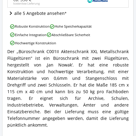
kostenlose Lieferung
Wo
ist
alle 5 Angebote ansehen
dieser
Büroschrank
Büroschrank
erhältlich?
Robuste Konstruktion
Hohe Speicherkapazität
C001II
Einfache Integration
Abschließbare Sicherheit
Aktenschrank
XXL
Hochwertige Konstruktion
Metallschrank
Der „Büroschrank C001II Aktenschrank XXL Metallschrank
Flügeltüren
Büroschrank
Vorteile:
Flügeltüren“ ist ein Büroschrank mit zwei Flügeltüren,
C001II
Was
Aktenschrank
hergestellt von ‚Jan Nowak‘. Er hat eine robuste
spricht
XXL
Konstruktion und hochwertige Verarbeitung, mit einer
für
Metallschrank
Materialstärke von 0,6mm und Stangenschloss mit
diesen
Flügeltüren
Drehgriff und zwei Schlüsseln. Er hat die Maße 185 cm x
Büroschrank?
Zusammenfassung:
115 cm x 40 cm und kann bis zu 50 kg pro Fachboden
Was
bietet
tragen. Er eignet sich für Archive, Schulen,
dieser
Industriebetriebe, Verwaltungen, Ämter und andere
Büroschrank?
Einsatzbereiche. Bei der Lieferung muss eine gültige
Telefonnummer angegeben werden, damit die Lieferung
pünktlich ankommt.