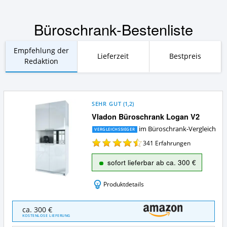
Büroschrank-Bestenliste
Empfehlung der
Lieferzeit
Bestpreis
Redaktion
SEHR GUT
(
1,2
)
Vladon Büroschrank Logan V2
im Büroschrank-Vergleich
VERGLEICHSSIEGER
341
Erfahrungen
sofort lieferbar ab ca. 300 €
Produktdetails
Vladon
ca. 300 €
Büroschrank
KOSTENLOSE LIEFERUNG
Logan