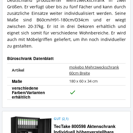
Deutschland produzierter Mehrzweckschrank in zwei
Was
Mehrzweckschrank
spricht
60cm
Größen. Er verfügt über bis zu fünf Fächer und kann durch
für
Breite
zusätzliche Einsätze weiter individualisiert werden. Seine
diesen
Zusammenfassung:
Maße sind B60cm/H91-180cm/D34cm und er wiegt
Büroschrank?
Was
zwischen 20-37kg. Er ist in drei Dekoren erhältlich und
bietet
eignet sich somit für verschiedene Wohnbereiche. Er wird
dieser
Büroschrank?
auch mit Möbelgriffen geliefert, um ihn noch individueller
zu gestalten.
Büroschrank Datenblatt
mokebo Mehrzweckschrank
Artikel
60cm Breite
Maße
180 x 60 x 34 cm
verschiedene
Farben/Varianten
J
erhältlich
a
GUT
(
2,1
)
TecTake 800598 Aktenschrank
Individuell höhenverstellbare