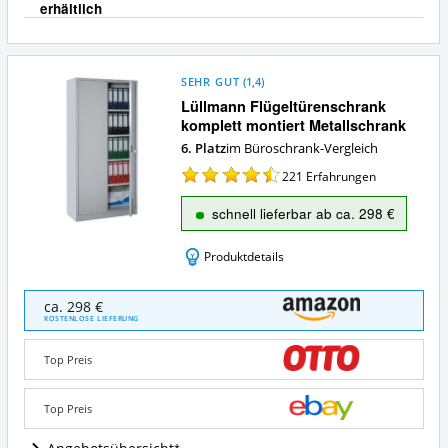
J
erhältlich
a
SEHR GUT
(
1,4
)
Lüllmann Flügeltürenschrank
komplett montiert Metallschrank
6. Platz
im Büroschrank-Vergleich
221
Erfahrungen
schnell lieferbar ab ca. 298 €
Produktdetails
Lüllmann
ca. 298 €
Flügeltürenschrank
KOSTENLOSE LIEFERUNG
komplett
montiert
Top Preis
Metallschrank
Angebote:
Wo
Top Preis
ist
dieser