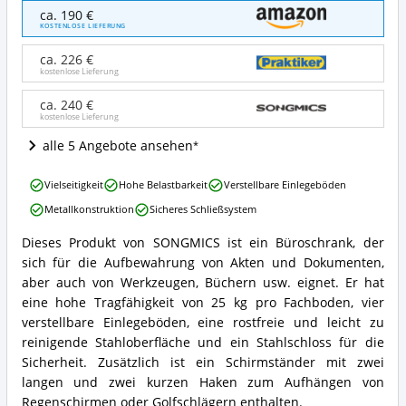
SONGMICS
ca. 190 €
Aktenschrank
KOSTENLOSE LIEFERUNG
Mehrzweckschrank
Stahl-
ca. 226 €
Aufbewahrungsschrank
kostenlose Lieferung
Angebote:
Wo
ca. 240 €
kostenlose Lieferung
ist
dieser
alle 5 Angebote ansehen
Büroschrank
erhältlich?
SONGMICS
Vielseitigkeit
Hohe Belastbarkeit
Verstellbare Einlegeböden
Aktenschrank
Metallkonstruktion
Sicheres Schließsystem
Mehrzweckschrank
Stahl-
Dieses Produkt von SONGMICS ist ein Büroschrank, der
Aufbewahrungsschrank
SONGMICS
sich für die Aufbewahrung von Akten und Dokumenten,
Vorteile:
Aktenschrank
Was
Mehrzweckschrank
aber auch von Werkzeugen, Büchern usw. eignet. Er hat
spricht
Stahl-
eine hohe Tragfähigkeit von 25 kg pro Fachboden, vier
für
Aufbewahrungsschrank
verstellbare Einlegeböden, eine rostfreie und leicht zu
diesen
Zusammenfassung:
reinigende Stahloberfläche und ein Stahlschloss für die
Büroschrank?
Was
Sicherheit. Zusätzlich ist ein Schirmständer mit zwei
bietet
dieser
langen und zwei kurzen Haken zum Aufhängen von
Büroschrank?
Regenschirmen oder Golfschlägern enthalten.