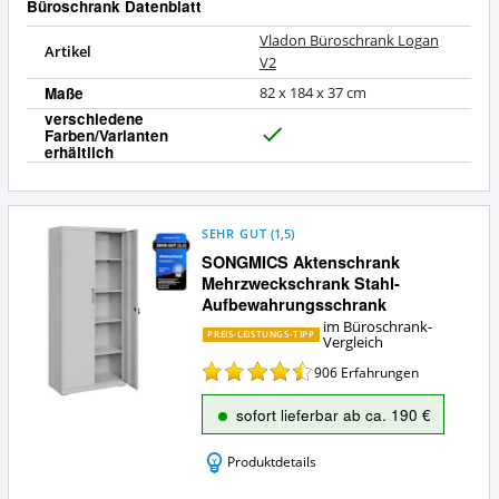
Büroschrank Datenblatt
Vladon Büroschrank Logan
Artikel
V2
Maße
82 x 184 x 37 cm
verschiedene
Farben/Varianten
J
erhältlich
a
SEHR GUT
(
1,5
)
SONGMICS Aktenschrank
Mehrzweckschrank Stahl-
Aufbewahrungsschrank
im Büroschrank-
PREIS-LEISTUNGS-TIPP
Vergleich
906
Erfahrungen
sofort lieferbar ab ca. 190 €
Produktdetails