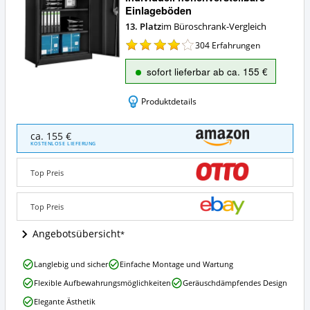
Einlageböden
13. Platz
im Büroschrank-Vergleich
304
Erfahrungen
sofort lieferbar ab ca. 155 €
Produktdetails
TecTake
ca. 155 €
800598
KOSTENLOSE LIEFERUNG
Aktenschrank
Individuell
Top Preis
höhenverstellbare
Einlageböden
Angebote:
Top Preis
Wo
ist
Angebotsübersicht
dieser
Büroschrank
TecTake
Langlebig und sicher
Einfache Montage und Wartung
erhältlich?
800598
Flexible Aufbewahrungsmöglichkeiten
Geräuschdämpfendes Design
Aktenschrank
Individuell
Elegante Ästhetik