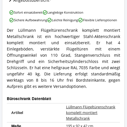
Angebotsübersicht
Büroschrank
erhältlich?
Lüllmann
Sofort einsatzbereit
Langlebige Konstruktion
Flügeltürenschrank
Sichere Aufbewahrung
Leichte Reinigung
Flexible Lieferoptionen
komplett
montiert
Der Lüllmann Flügeltürenschrank komplett montiert
Metallschrank
Lüllmann
Metallschrank ist ein hochwertiger Stahl-Aktenschrank
Vorteile:
Flügeltürenschrank
Was
komplett
komplett montiert und einsatzbereit. Er hat 4
spricht
montiert
Einlegeböden, verstärkte Flügeltüren mit einem
für
Metallschrank
Öffnungswinkel von 110 Grad, Stangenverschluss mit
diesen
Zusammenfassung:
Drehgriff und ein Sicherheitszylinderschloss mit zwei
Büroschrank?
Was
Schlüsseln. Er hat eine hellgraue RAL 7035 Farbe und wiegt
bietet
dieser
ungefähr 40 kg. Die Lieferung erfolgt standardmäßig
Büroschrank?
werktags von 8 bis 16 Uhr frei Bordsteinkante, gegen
Aufpreis gibt es weitere Versandoptionen.
Büroschrank Datenblatt
Lüllmann Flügeltürenschrank
Artikel
komplett montiert
Metallschrank
Maße
195 x 92 x 42 cm