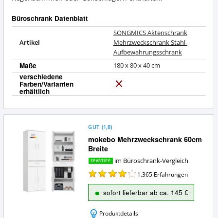
Büroschrank Datenblatt
SONGMICS Aktenschrank
Artikel
Mehrzweckschrank Stahl-
Aufbewahrungsschrank
Maße
180 x 80 x 40 cm
verschiedene
Farben/Varianten
N
erhältlich
e
i
n
GUT
(
1,8
)
mokebo Mehrzweckschrank 60cm
Breite
im Büroschrank-Vergleich
SPARTIPP
1.365
Erfahrungen
sofort lieferbar ab ca. 145 €
Produktdetails