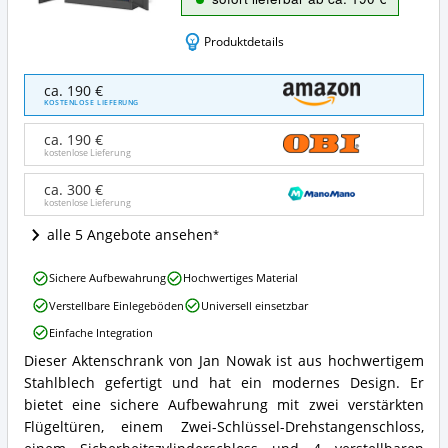
Produktdetails
Aktenschrank
ca. 190 €
C001H
KOSTENLOSE LIEFERUNG
Büroschrank
Metallschrank
ca. 190 €
Stahlschrank
kostenlose Lieferung
Angebote:
Wo
ca. 300 €
kostenlose Lieferung
ist
dieser
alle 5 Angebote ansehen
Büroschrank
erhältlich?
Aktenschrank
Sichere Aufbewahrung
Hochwertiges Material
C001H
Verstellbare Einlegeböden
Universell einsetzbar
Büroschrank
Metallschrank
Einfache Integration
Stahlschrank
Dieser Aktenschrank von Jan Nowak ist aus hochwertigem
Vorteile:
Aktenschrank
Was
Stahlblech gefertigt und hat ein modernes Design. Er
C001H
spricht
Büroschrank
bietet eine sichere Aufbewahrung mit zwei verstärkten
für
Metallschrank
Flügeltüren, einem Zwei-Schlüssel-Drehstangenschloss,
diesen
Stahlschrank