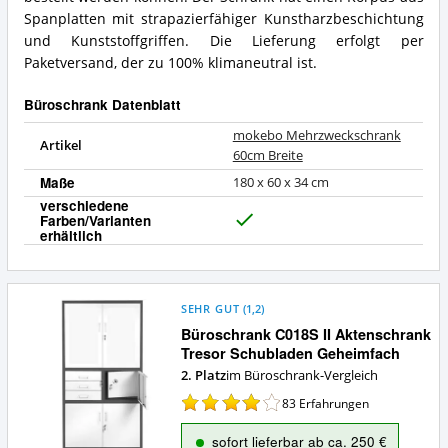
Spanplatten mit strapazierfähiger Kunstharzbeschichtung
und Kunststoffgriffen. Die Lieferung erfolgt per
Paketversand, der zu 100% klimaneutral ist.
Büroschrank Datenblatt
mokebo Mehrzweckschrank
Artikel
60cm Breite
Maße
180 x 60 x 34 cm
verschiedene
Farben/Varianten
J
erhältlich
a
SEHR GUT
(
1,2
)
Büroschrank C018S II Aktenschrank
Tresor Schubladen Geheimfach
2. Platz
im Büroschrank-Vergleich
83
Erfahrungen
sofort lieferbar ab ca. 250 €