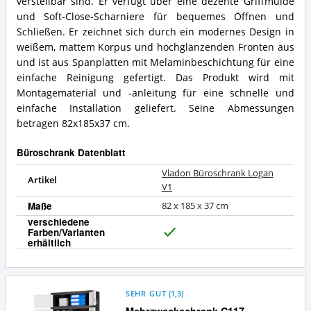
Logan
verstellbar sind. Er verfügt über eine dezente Griffmulde
für
V1
und Soft-Close-Scharniere für bequemes Öffnen und
diesen
Zusammenfassung:
Schließen. Er zeichnet sich durch ein modernes Design in
Büroschrank?
Was
weißem, mattem Korpus und hochglänzenden Fronten aus
bietet
und ist aus Spanplatten mit Melaminbeschichtung für eine
dieser
Büroschrank?
einfache Reinigung gefertigt. Das Produkt wird mit
Montagematerial und -anleitung für eine schnelle und
einfache Installation geliefert. Seine Abmessungen
betragen 82x185x37 cm.
Büroschrank Datenblatt
Vladon Büroschrank Logan
Artikel
V1
Maße
82 x 185 x 37 cm
verschiedene
Farben/Varianten
J
erhältlich
a
SEHR GUT
(
1,3
)