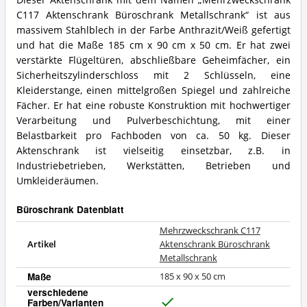
Metallschrank
Mehrzweckschrank
C117 Aktenschrank Büroschrank Metallschrank“ ist aus
Vorteile:
C117
Was
Aktenschrank
massivem Stahlblech in der Farbe Anthrazit/Weiß gefertigt
spricht
Büroschrank
und hat die Maße 185 cm x 90 cm x 50 cm. Er hat zwei
für
Metallschrank
verstärkte Flügeltüren, abschließbare Geheimfächer, ein
diesen
Zusammenfassung:
Sicherheitszylinderschloss mit 2 Schlüsseln, eine
Büroschrank?
Was
Kleiderstange, einen mittelgroßen Spiegel und zahlreiche
bietet
dieser
Fächer. Er hat eine robuste Konstruktion mit hochwertiger
Büroschrank?
Verarbeitung und Pulverbeschichtung, mit einer
Belastbarkeit pro Fachboden von ca. 50 kg. Dieser
Aktenschrank ist vielseitig einsetzbar, z.B. in
Industriebetrieben, Werkstätten, Betrieben und
Umkleideräumen.
Büroschrank Datenblatt
Mehrzweckschrank C117
Artikel
Aktenschrank Büroschrank
Metallschrank
Maße
185 x 90 x 50 cm
verschiedene
Farben/Varianten