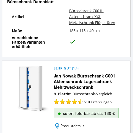
Büroschrank Datenblatt
Büroschrank C001II
Artikel
Aktenschrank XXL
Metallschrank Flügeltüren
Maße
185 x 115 x 40 cm
verschiedene
Farben/Varianten
J
erhältlich
a
SEHR GUT
(
1,4
)
Jan Nowak Büroschrank C001
Aktenschrank Lagerschrank
Mehrzweckschrank
8. Platz
im Büroschrank-Vergleich
510
Erfahrungen
sofort lieferbar ab ca. 180 €
Produktdetails