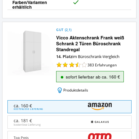
Farben/Varianten
J
erhältlich
a
GUT
(
2,1
)
Vicco Aktenschrank Frank weiß
Schrank 2 Türen Büroschrank
Standregal
14. Platz
im Büroschrank-Vergleich
383
Erfahrungen
sofort lieferbar ab ca. 160 €
Produktdetails
Vicco
ca. 160 €
Aktenschrank
KOSTENLOSE LIEFERUNG
Frank
weiß
ca. 181 €
Schrank
kostenlose Lieferung
2
Türen
Top Preis