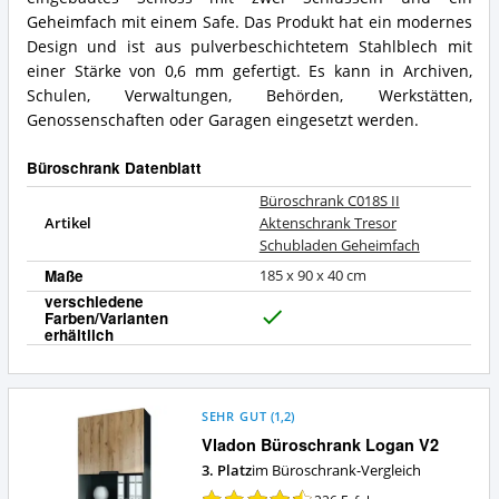
für
Geheimfach
diesen
Geheimfach mit einem Safe. Das Produkt hat ein modernes
Zusammenfassung:
Büroschrank?
Was
Design und ist aus pulverbeschichtetem Stahlblech mit
bietet
einer Stärke von 0,6 mm gefertigt. Es kann in Archiven,
dieser
Schulen, Verwaltungen, Behörden, Werkstätten,
Büroschrank?
Genossenschaften oder Garagen eingesetzt werden.
Büroschrank Datenblatt
Büroschrank C018S II
Artikel
Aktenschrank Tresor
Schubladen Geheimfach
Maße
185 x 90 x 40 cm
verschiedene
Farben/Varianten
J
erhältlich
a
SEHR GUT
(
1,2
)
Vladon Büroschrank Logan V2
3. Platz
im Büroschrank-Vergleich