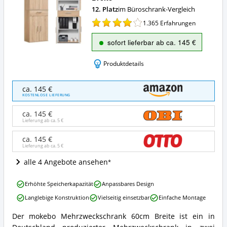
12. Platz
im Büroschrank-Vergleich
1.365
Erfahrungen
sofort lieferbar ab ca. 145 €
Produktdetails
mokebo
ca. 145 €
Mehrzweckschrank
KOSTENLOSE LIEFERUNG
60cm
Breite
ca. 145 €
Angebote:
Lieferung ab ca.
5 €
Wo
ist
ca. 145 €
Lieferung ab ca.
5 €
dieser
Büroschrank
alle 4 Angebote ansehen
erhältlich?
mokebo
Erhöhte Speicherkapazität
Anpassbares Design
Mehrzweckschrank
Langlebige Konstruktion
Vielseitig einsetzbar
Einfache Montage
60cm
Breite
Der mokebo Mehrzweckschrank 60cm Breite ist ein in
Vorteile:
mokebo