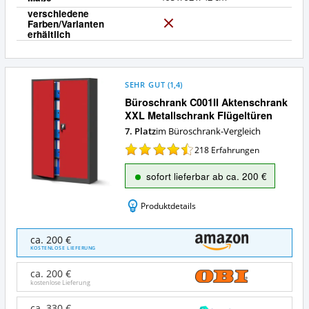
verschiedene
Farben/Varianten
N
erhältlich
e
i
n
SEHR GUT
(
1,4
)
Büroschrank C001II Aktenschrank
XXL Metallschrank Flügeltüren
7. Platz
im Büroschrank-Vergleich
218
Erfahrungen
sofort lieferbar ab ca. 200 €
Produktdetails
Büroschrank
ca. 200 €
C001II
KOSTENLOSE LIEFERUNG
Aktenschrank
XXL
ca. 200 €
Metallschrank
kostenlose Lieferung
Flügeltüren
Angebote:
ca. 330 €