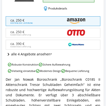
Produktdetails
Büroschrank
ca. 250 €
C018S
KOSTENLOSE LIEFERUNG
II
Aktenschrank
ca. 250 €
Tresor
kostenlose Lieferung
Schubladen
Geheimfach
ca. 390 €
kostenlose Lieferung
Angebote:
Wo
alle 4 Angebote ansehen
ist
dieser
Büroschrank
Büroschrank
Robuste Konstruktion
Sichere Aufbewahrung
C018S
erhältlich?
Vielseitig einsetzbar
Modernes Design
Bequeme Lieferung
II
Aktenschrank
Der Jan Nowak Büroschrank „Büroschrank C018S II
Tresor
Büroschrank
Aktenschrank Tresor Schubladen Geheimfach“ ist eine
Schubladen
C018S
Geheimfach
II
robuste und hochwertige Aufbewahrungslösung für Akten
Vorteile:
Aktenschrank
und Dokumente. Er verfügt über 3 abschließbare
Was
Tresor
Schubladen, höhenverstellbare Einlegeböden, ein
spricht
Schubladen
eingebautes Schloss mit zwei Schlüsseln und ein