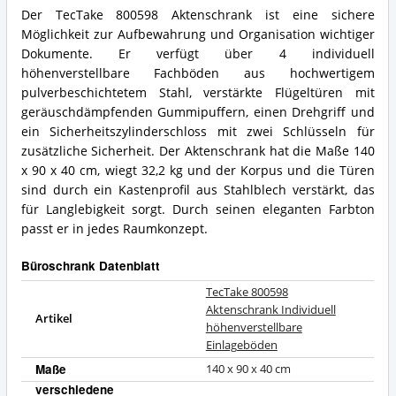
höhenverstellbare
Der TecTake 800598 Aktenschrank ist eine sichere
Einlageböden
TecTake
Vorteile:
Möglichkeit zur Aufbewahrung und Organisation wichtiger
800598
Was
Aktenschrank
Dokumente. Er verfügt über 4 individuell
spricht
Individuell
höhenverstellbare Fachböden aus hochwertigem
für
höhenverstellbare
pulverbeschichtetem Stahl, verstärkte Flügeltüren mit
diesen
Einlageböden
geräuschdämpfenden Gummipuffern, einen Drehgriff und
Büroschrank?
Zusammenfassung:
ein Sicherheitszylinderschloss mit zwei Schlüsseln für
Was
bietet
zusätzliche Sicherheit. Der Aktenschrank hat die Maße 140
dieser
x 90 x 40 cm, wiegt 32,2 kg und der Korpus und die Türen
Büroschrank?
sind durch ein Kastenprofil aus Stahlblech verstärkt, das
für Langlebigkeit sorgt. Durch seinen eleganten Farbton
passt er in jedes Raumkonzept.
Büroschrank Datenblatt
TecTake 800598
Aktenschrank Individuell
Artikel
höhenverstellbare
Einlageböden
Maße
140 x 90 x 40 cm
verschiedene