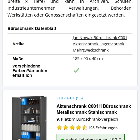
Breite x Tiefe) und kann in Archiven, Schulen,
dieser
Industrieunternehmen, Verwaltungen, Behörden,
Büroschrank?
Werkstätten oder Genossenschaften eingesetzt werden.
Büroschrank Datenblatt
Jan Nowak Büroschrank C001
Artikel
Aktenschrank Lagerschrank
Mehrzweckschrank
Maße
185 x 90 x 40 cm
verschiedene
Farben/Varianten
J
erhältlich
a
SEHR GUT
(
1,5
)
Aktenschrank C001H Büroschrank
Metallschrank Stahlschrank
9. Platz
im Büroschrank-Vergleich
198
Erfahrungen
sofort lieferbar ab ca. 190 €