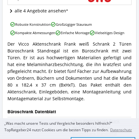
Büroschrank
Standregal
alle 4 Angebote ansehen
Angebote:
Wo
Vicco
ist
Robuste Konstruktion
Großzügiger Stauraum
Aktenschrank
dieser
Kompakte Abmessungen
Einfache Montage
Vielseitiges Design
Frank
Büroschrank
weiß
erhältlich?
Der Vicco Aktenschrank Frank weiß Schrank 2 Türen
Schrank
Vicco
Büroschrank Standregal ist ein Büroschrank mit zwei
2
Aktenschrank
Türen
Frank
Türen. Er ist aus hochwertigen Materialien gefertigt und
Büroschrank
weiß
hat eine Melaminharzbeschichtung, die ihn kratzfest und
Standregal
Schrank
pflegeleicht macht. Er bietet fünf Fächer zur Aufbewahrung
Vorteile:
2
von Ordnern, Büchern und Dokumenten und hat die Maße
Was
Türen
spricht
80 x 182,4 x 37 cm (BxHxT). Das Paket enthält den
Büroschrank
für
Standregal
Aktenschrank, Einlegeböden, eine Montageanleitung und
diesen
Zusammenfassung:
Montagematerial zur Selbstmontage.
Büroschrank?
Was
bietet
Büroschrank Datenblatt
dieser
Büroschrank?
Vicco Aktenschrank Frank
„Was macht unsere Tests und Vergleiche besonders hilfreich?“
Artikel
weiß Schrank 2 Türen
TopRatgeber24 nutzt Cookies um die besten Tipps zu finden.
Datenschutz
Büroschrank Standregal