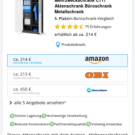
Mehrzweckschrank C117
Aktenschrank Büroschrank
Metallschrank
5. Platz
im Büroschrank-Vergleich
75
Erfahrungen
erhältlich ab ca. 214 €
Produktdetails
Mehrzweckschrank
ca. 214 €
C117
KOSTENLOSE LIEFERUNG
Aktenschrank
Büroschrank
ca. 213 €
Metallschrank
kostenlose Lieferung
Angebote:
Wo
ca. 450 €
kostenlose Lieferung
ist
dieser
alle 5 Angebote ansehen
Büroschrank
erhältlich?
Mehrzweckschrank
Sichere Lagerung
Hochwertige Verarbeitung
C117
Robuste Konstruktion
Fachhandelsqualität
Vielseitig einsetzbar
Aktenschrank
Büroschrank
Dieser Aktenschrank mit dem Namen „Mehrzweckschrank