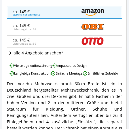
mokebo
ca. 145 €
Mehrzweckschrank
KOSTENLOSE LIEFERUNG
60cm
Breite
ca. 145 €
Angebote:
Lieferung ab ca.
5 €
Wo
ist
ca. 145 €
Lieferung ab ca.
5 €
dieser
Büroschrank
alle 4 Angebote ansehen
erhältlich?
mokebo
Vielseitige Aufbewahrung
Anpassbares Design
Mehrzweckschrank
Langlebige Konstruktion
Einfache Montage
Erhältliches Zubehör
60cm
Breite
Der mokebo Mehrzweckschrank 60cm Breite ist ein in
Vorteile:
mokebo
Deutschland hergestellter Mehrzweckschrank, den es in
Was
Mehrzweckschrank
spricht
60cm
zwei Größen und drei Dekoren gibt. Er hat 5 Fächer in der
für
Breite
hohen Version und 2 in der mittleren Größe und bietet
diesen
Zusammenfassung:
Stauraum für Kleidung, Ordner, Schuhe und
Büroschrank?
Was
Reinigungsutensilien. Außerdem verfügt er über bis zu 3
bietet
Einlegeböden und 4 zusätzliche „Einsätze“, die separat
dieser
Büroschrank?
bestellt werden können. Der Schrank hat einen Korpus aus