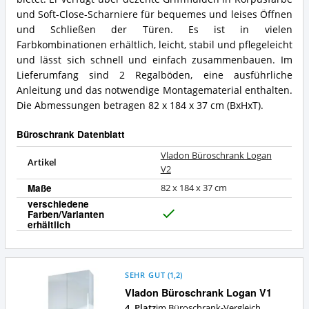
diesen
Zusammenfassung:
und Soft-Close-Scharniere für bequemes und leises Öffnen
Büroschrank?
Was
und Schließen der Türen. Es ist in vielen
bietet
Farbkombinationen erhältlich, leicht, stabil und pflegeleicht
dieser
Büroschrank?
und lässt sich schnell und einfach zusammenbauen. Im
Lieferumfang sind 2 Regalböden, eine ausführliche
Anleitung und das notwendige Montagematerial enthalten.
Die Abmessungen betragen 82 x 184 x 37 cm (BxHxT).
Büroschrank Datenblatt
Vladon Büroschrank Logan
Artikel
V2
Maße
82 x 184 x 37 cm
verschiedene
Farben/Varianten
J
erhältlich
a
SEHR GUT
(
1,2
)
Vladon Büroschrank Logan V1
4. Platz
im Büroschrank-Vergleich