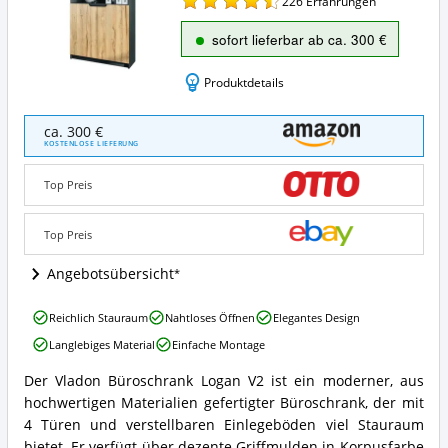
226
Erfahrungen
sofort lieferbar ab ca. 300 €
Produktdetails
Vladon
ca. 300 €
Büroschrank
KOSTENLOSE LIEFERUNG
Logan
V2
Top Preis
Angebote:
Wo
ist
Top Preis
dieser
Büroschrank
Angebotsübersicht
erhältlich?
Vladon
Reichlich Stauraum
Nahtloses Öffnen
Elegantes Design
Büroschrank
Langlebiges Material
Einfache Montage
Logan
V2
Der Vladon Büroschrank Logan V2 ist ein moderner, aus
Vorteile:
Vladon
hochwertigen Materialien gefertigter Büroschrank, der mit
Was
Büroschrank
spricht
Logan
4 Türen und verstellbaren Einlegeböden viel Stauraum
für
V2
bietet. Er verfügt über dezente Griffmulden in Korpusfarbe