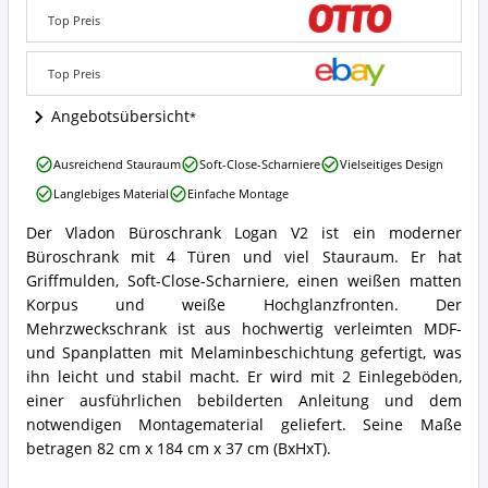
V2
Top Preis
Angebote:
Wo
ist
Top Preis
dieser
Büroschrank
Angebotsübersicht
erhältlich?
Vladon
Ausreichend Stauraum
Soft-Close-Scharniere
Vielseitiges Design
Büroschrank
Langlebiges Material
Einfache Montage
Logan
V2
Der Vladon Büroschrank Logan V2 ist ein moderner
Vorteile:
Vladon
Büroschrank mit 4 Türen und viel Stauraum. Er hat
Was
Büroschrank
spricht
Logan
Griffmulden, Soft-Close-Scharniere, einen weißen matten
für
V2
Korpus und weiße Hochglanzfronten. Der
diesen
Zusammenfassung:
Mehrzweckschrank ist aus hochwertig verleimten MDF-
Büroschrank?
Was
und Spanplatten mit Melaminbeschichtung gefertigt, was
bietet
ihn leicht und stabil macht. Er wird mit 2 Einlegeböden,
dieser
Büroschrank?
einer ausführlichen bebilderten Anleitung und dem
notwendigen Montagematerial geliefert. Seine Maße
betragen 82 cm x 184 cm x 37 cm (BxHxT).