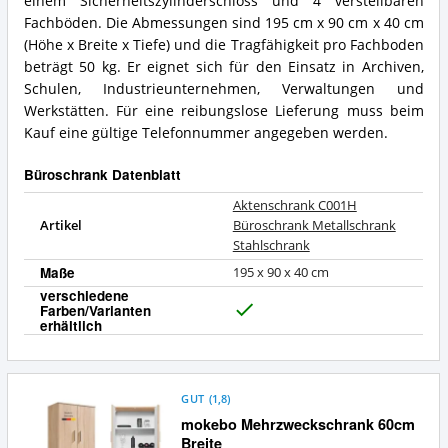
einem Sicherheitszylinderschloss und 4 verstellbaren
Büroschrank?
Zusammenfassung:
Fachböden. Die Abmessungen sind 195 cm x 90 cm x 40 cm
Was
(Höhe x Breite x Tiefe) und die Tragfähigkeit pro Fachboden
bietet
dieser
beträgt 50 kg. Er eignet sich für den Einsatz in Archiven,
Büroschrank?
Schulen, Industrieunternehmen, Verwaltungen und
Werkstätten. Für eine reibungslose Lieferung muss beim
Kauf eine gültige Telefonnummer angegeben werden.
Büroschrank Datenblatt
Aktenschrank C001H
Artikel
Büroschrank Metallschrank
Stahlschrank
Maße
195 x 90 x 40 cm
verschiedene
Farben/Varianten
J
erhältlich
a
GUT
(
1,8
)
mokebo Mehrzweckschrank 60cm
Breite