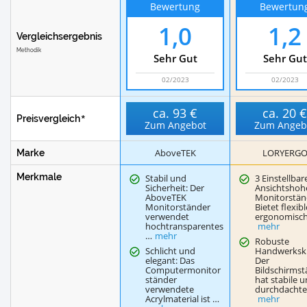
Bewertung
Bewertun
1,0
1,2
Vergleichsergebnis
Methodik
Sehr Gut
Sehr Gut
02/2023
02/2023
ca.
93 €
ca.
20 
Preisvergleich
Zum Angebot
Zum Angeb
AboveTEK
LORYERG
Marke
Merkmale
Stabil und
3 Einstellbar
Sicherheit: Der
Ansichtshoh
AboveTEK
Monitorstän
Monitorständer
Bietet flexibl
verwendet
ergonomisc
hochtransparentes
mehr
…
mehr
Robuste
Schlicht und
Handwerksk
elegant: Das
Der
Computermonitor
Bildschirms
ständer
hat stabile 
verwendete
durchdachte
Acrylmaterial ist …
mehr