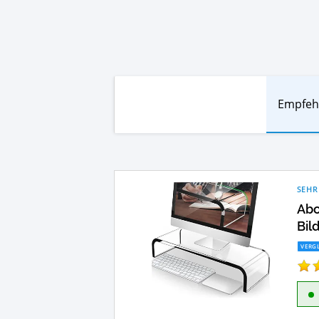
Empfeh
SEHR
Abo
Bil
VERGL