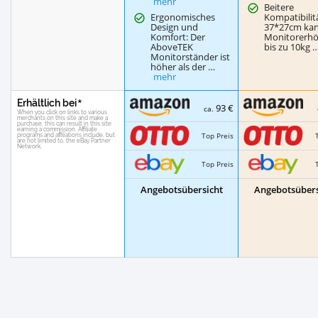
mehr
Beitere
Ergonomisches
Kompatibilit
Design und
37*27cm kan
Komfort: Der
Monitorerh
AboveTEK
bis zu 10kg 
Monitorständer ist
höher als der …
mehr
Erhältlich bei
93 €
ca.
Top Preis
Top Preis
Angebotsübersicht
Angebotsübers