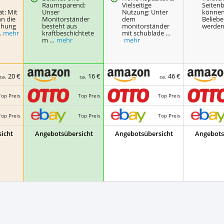
Raumsparend:
Vielseitige
Seiten
ät: Mit
Unser
Nutzung: Unter
können
n die
Monitorständer
dem
Belieb
öhung
besteht aus
monitorständer
werden
…
mehr
kraftbeschichtete
mit schublade …
m …
mehr
mehr
20 €
16 €
46 €
ca.
ca.
ca.
Top Preis
Top Preis
Top Preis
Top Preis
Top Preis
Top Preis
icht
Angebotsübersicht
Angebotsübersicht
Angebots