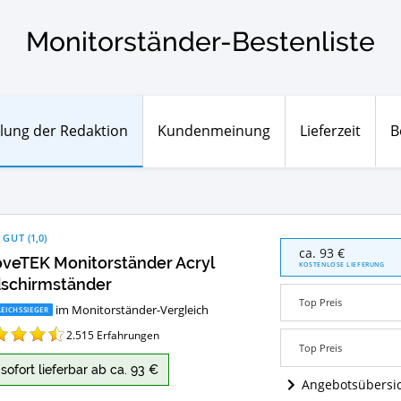
Monitorständer-Bestenliste
lung der Redaktion
Kundenmeinung
Lieferzeit
B
 GUT
(
1,0
)
AboveTEK
ca. 93 €
veTEK Monitorständer Acryl
Monitorständer
KOSTENLOSE LIEFERUNG
Acryl
dschirmständer
Bildschirmständer
Top Preis
im Monitorständer-Vergleich
Angebote:
EICHSSIEGER
Wo
2.515
Erfahrungen
ist
Top Preis
dieser
sofort lieferbar ab ca. 93 €
Monitorständer
Angebotsübersi