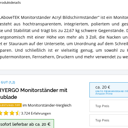
erhältlich?
roduktdetails
„AboveTEK Monitorständer Acryl Bildschirmständer“ ist ein Monit
veTEK
esteht aus hochtransparentem, integriertem, poliertem und gesc
torständer
l
ke und Stabilität und trägt bis zu 22,67 kg schwere Gegenstände. D
schirmständer
ergonomisch mit einer Höhe von mehr als 3 Zoll, die Nacken u
ammenfassung:
et er Stauraum auf der Unterseite, um Unordnung auf dem Schrei
paren. Und schließlich ist er vielseitig genug, um sowohl zu
et
er
utermonitoren, Fernsehern, Druckern und mehr verwendet zu we
torständer?
 GUT
(
1,2
)
LORYERGO
ca. 20 €
YERGO Monitorständer mit
Monitorständer
mi
GRATIS PREMIUMVERSAND
Amazon Prime
mit
ublade
Schublade
im Monitorständer-Vergleich
Angebote:
-LEISTUNGS-TIPP
Top Preis
Wo
3.724
Erfahrungen
ist
Top Preis
dieser