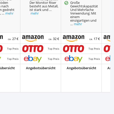
böden
Der Monitor Riser
Große
 nach
besteht aus Metall,
Gewichtskapazität
en gedreht
ist stark und …
Und Mehrfache
, …
mehr
mehr
Verwendung: Mit
einem
einzigartigen und
…
mehr
27 €
32 €
17 €
ca.
ca.
ca.
Top Preis
Top Preis
Top Preis
Top Preis
Top Preis
Top Preis
übersicht
Angebotsübersicht
Angebotsübersicht
Ang