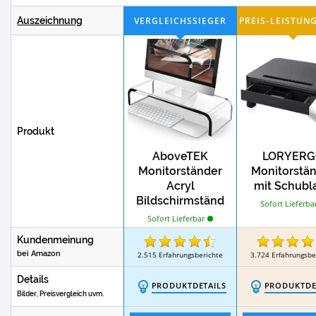
Test
Aktenvernichter
Schreibtischplatten
Auszeichnung
Test
Aktenvernichter P5
P4-Aktenvernich
Produkt
AboveTEK
LORYER
Monitorständer
Monitorstä
Acryl
mit Schubl
Bildschirmständ
Sofort Lieferba
er
Sofort Lieferbar
Kundenmeinung
bei Amazon
2.515
Erfahrungsberichte
3.724
Erfahrungsbe
Details
PRODUKTDETAILS
PRODUKTDE
Bilder, Preisvergleich uvm.