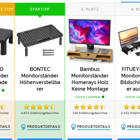
Test
Test
Tes
Eckschreibtische
Rollcontainer
Test
Test
Test
ter
Aktenkoffer
Bindegeräte
GO
BONTEC
Bambus
FITUEY
nder
Monitorständer
Monitorständer
Monitor
ade
Höhenverstellba
Homerays Holz
Bildsch
rer
Keine Montage
er au
r
Bildschirmständ
Erforderlich
Sofort Li
Sofort Lieferbar
er
Monitorständer
richte
4.873
Erfahrungsberichte
146
Erfahrungsberichte
2.602
Erfahr
TAILS
PRODUKTDETAILS
PRODUKTDETAILS
PRODU