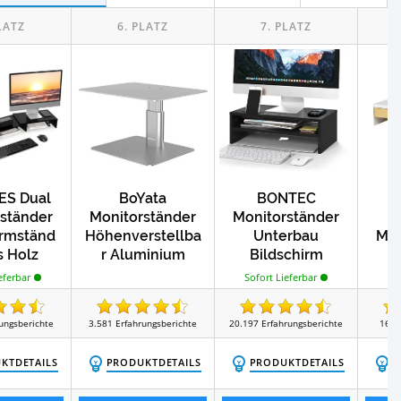
t
Test
Büroschränke
Test
Papierschneidemaschinen
ES Dual
BoYata
BONTEC
ständer
Monitorständer
Monitorständer
irmständ
Höhenverstellba
Unterbau
Mon
s Holz
r Aluminium
Bildschirm
So
Schreibtischstän
eferbar
Sofort Lieferbar
der PC
Bildschirm
ungsberichte
3.581
Erfahrungsberichte
20.197
Erfahrungsberichte
164
Ständer
KTDETAILS
PRODUKTDETAILS
PRODUKTDETAILS
P