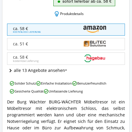
sofort lieferbar ab ca. 58 €
Produktdetails
Burg
ca. 58 €
Wächter
KOSTENLOSE LIEFERUNG
BURG-
WÄCHTER
ca. 51 €
Möbeltresor
Angebote:
ca. 58 €
Wo
kostenlose Lieferung
ist
dieser
alle 13 Angebote ansehen
Möbeltresor
erhältlich?
Burg
Solider Schutz
Einfache Installation
Benutzerfreundlich
Wächter
Gesicherte Qualität
Umfassende Lieferung
BURG-
WÄCHTER
Der Burg Wächter BURG-WÄCHTER Möbeltresor ist ein
Möbeltresor
Burg
Möbeltresor mit elektronischem Schloss, das selbst
Vorteile:
Wächter
Was
BURG-
programmiert werden kann und über eine mechanische
spricht
WÄCHTER
Notverriegelung verfügt. Er eignet sich für den Einsatz zu
für
Möbeltresor
Hause oder im Büro zur Aufbewahrung von Schmuck,
diesen
Zusammenfassung: