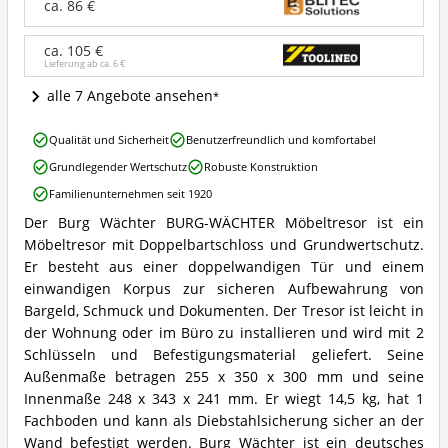
ca. 86 €
Möbeltresor
Angebote:
ca. 105 €
Wo
Lieferung ab ca.
6 €
ist
dieser
alle 7 Angebote ansehen
Möbeltresor
erhältlich?
Burg
Qualität und Sicherheit
Benutzerfreundlich und komfortabel
Wächter
Grundlegender Wertschutz
Robuste Konstruktion
BURG-
WÄCHTER
Familienunternehmen seit 1920
Möbeltresor
Der Burg Wächter BURG-WÄCHTER Möbeltresor ist ein
Vorteile:
Burg
Was
Möbeltresor mit Doppelbartschloss und Grundwertschutz.
Wächter
spricht
BURG-
Er besteht aus einer doppelwandigen Tür und einem
für
WÄCHTER
einwandigen Korpus zur sicheren Aufbewahrung von
diesen
Möbeltresor
Bargeld, Schmuck und Dokumenten. Der Tresor ist leicht in
Möbeltresor?
Zusammenfassung:
der Wohnung oder im Büro zu installieren und wird mit 2
Was
Schlüsseln und Befestigungsmaterial geliefert. Seine
bietet
dieser
Außenmaße betragen 255 x 350 x 300 mm und seine
Möbeltresor?
Innenmaße 248 x 343 x 241 mm. Er wiegt 14,5 kg, hat 1
Fachboden und kann als Diebstahlsicherung sicher an der
Wand befestigt werden. Burg Wächter ist ein deutsches