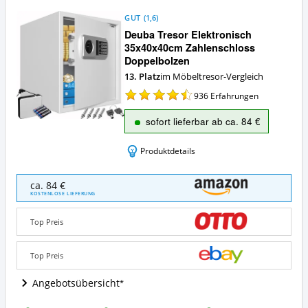
GUT
(
1,6
)
Deuba Tresor Elektronisch
35x40x40cm Zahlenschloss
Doppelbolzen
13. Platz
im Möbeltresor-Vergleich
936
Erfahrungen
sofort lieferbar ab ca. 84 €
Produktdetails
Deuba
ca. 84 €
Tresor
KOSTENLOSE LIEFERUNG
Elektronisch
35x40x40cm
Top Preis
Zahlenschloss
Doppelbolzen
Angebote:
Top Preis
Wo
ist
Angebotsübersicht
dieser
Möbeltresor