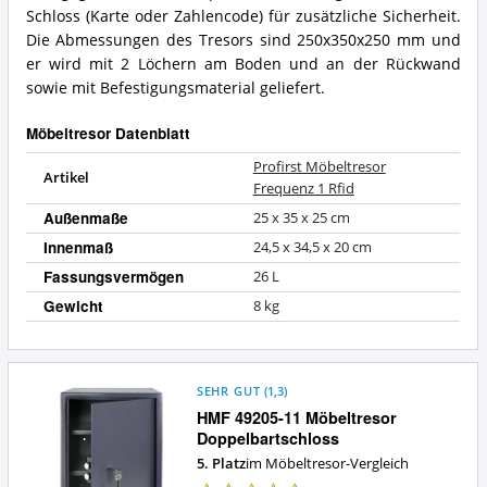
für
Rfid
Schloss (Karte oder Zahlencode) für zusätzliche Sicherheit.
diesen
Zusammenfassung:
Die Abmessungen des Tresors sind 250x350x250 mm und
Möbeltresor?
Was
er wird mit 2 Löchern am Boden und an der Rückwand
bietet
dieser
sowie mit Befestigungsmaterial geliefert.
Möbeltresor?
Möbeltresor Datenblatt
Profirst Möbeltresor
Artikel
Frequenz 1 Rfid
Außenmaße
25 x 35 x 25 cm
Innenmaß
24,5 x 34,5 x 20 cm
Fassungsvermögen
26 L
Gewicht
8 kg
SEHR GUT
(
1,3
)
HMF 49205-11 Möbeltresor
Doppelbartschloss
5. Platz
im Möbeltresor-Vergleich