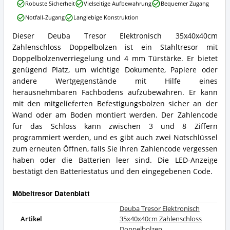
Deuba
Robuste Sicherheit
Vielseitige Aufbewahrung
Bequemer Zugang
erhältlich?
Tresor
Notfall-Zugang
Langlebige Konstruktion
Elektronisch
35x40x40cm
Dieser Deuba Tresor Elektronisch 35x40x40cm
Zahlenschloss
Deuba
Zahlenschloss Doppelbolzen ist ein Stahltresor mit
Doppelbolzen
Tresor
Vorteile:
Elektronisch
Doppelbolzenverriegelung und 4 mm Türstärke. Er bietet
Was
35x40x40cm
genügend Platz, um wichtige Dokumente, Papiere oder
spricht
Zahlenschloss
andere Wertgegenstände mit Hilfe eines
für
Doppelbolzen
herausnehmbaren Fachbodens aufzubewahren. Er kann
diesen
Zusammenfassung:
Möbeltresor?
mit den mitgelieferten Befestigungsbolzen sicher an der
Was
bietet
Wand oder am Boden montiert werden. Der Zahlencode
dieser
für das Schloss kann zwischen 3 und 8 Ziffern
Möbeltresor?
programmiert werden, und es gibt auch zwei Notschlüssel
zum erneuten Öffnen, falls Sie Ihren Zahlencode vergessen
haben oder die Batterien leer sind. Die LED-Anzeige
bestätigt den Batteriestatus und den eingegebenen Code.
Möbeltresor Datenblatt
Deuba Tresor Elektronisch
Artikel
35x40x40cm Zahlenschloss
Doppelbolzen