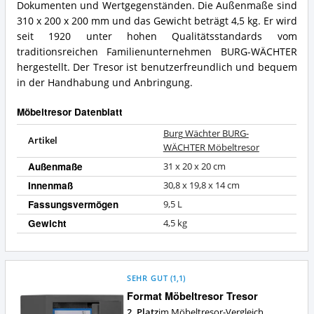
Dokumenten und Wertgegenständen. Die Außenmaße sind
Möbeltresor?
Was
310 x 200 x 200 mm und das Gewicht beträgt 4,5 kg. Er wird
bietet
dieser
seit 1920 unter hohen Qualitätsstandards vom
Möbeltresor?
traditionsreichen Familienunternehmen BURG-WÄCHTER
hergestellt. Der Tresor ist benutzerfreundlich und bequem
in der Handhabung und Anbringung.
Möbeltresor Datenblatt
Burg Wächter BURG-
Artikel
WÄCHTER Möbeltresor
Außenmaße
31 x 20 x 20 cm
Innenmaß
30,8 x 19,8 x 14 cm
Fassungsvermögen
9,5 L
Gewicht
4,5 kg
SEHR GUT
(
1,1
)
Format Möbeltresor Tresor
2. Platz
im Möbeltresor-Vergleich