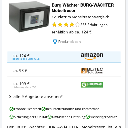
Burg Wächter BURG-WÄCHTER
Möbeltresor
12. Platz
im Möbeltresor-Vergleich
385
Erfahrungen
erhältlich ab ca. 124 €
Produktdetails
Burg
ca. 124 €
Wächter
KOSTENLOSE LIEFERUNG
BURG-
WÄCHTER
ca. 98 €
Möbeltresor
Angebote:
ca. 109 €
Wo
Lieferung ab ca.
7 €
ist
dieser
alle 9 Angebote ansehen
Möbeltresor
erhältlich?
Burg
Erhöhte Sicherheit
Benutzerfreundlich und komfortabel
Wächter
Sicherung der Qualität
Umfassende Lieferung
Vielseitiger Schutz
BURG-
WÄCHTER
Der Burg Wächter BURG-WÄCHTER Möbeltresor ist ein