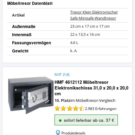
Möbeltresor Datenblatt
Tresor Klein Elektronischer
Artikel
Safe Minisafe Wandtresor
Außenmaße
23 cm x 17 cm x 17 cm
Innenmaß
22 x 13,5 x 16 cm
Fassungsvermögen
4.6 L
Gewicht
k. A.
GUT
(
1,6
)
HMF 4612112 Möbeltresor
Elektronikschloss 31,0 x 20,0 x 20,0
cm
10. Platz
im Möbeltresor-Vergleich
2.983
Erfahrungen
sofort lieferbar ab ca. 37 €
Produktdetails