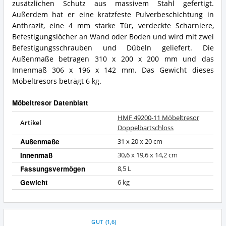
Was
11
zusätzlichen Schutz aus massivem Stahl gefertigt.
spricht
Möbeltresor
Außerdem hat er eine kratzfeste Pulverbeschichtung in
für
Doppelbartschloss
Anthrazit, eine 4 mm starke Tür, verdeckte Scharniere,
diesen
Zusammenfassung:
Befestigungslöcher an Wand oder Boden und wird mit zwei
Möbeltresor?
Was
Befestigungsschrauben und Dübeln geliefert. Die
bietet
dieser
Außenmaße betragen 310 x 200 x 200 mm und das
Möbeltresor?
Innenmaß 306 x 196 x 142 mm. Das Gewicht dieses
Möbeltresors beträgt 6 kg.
Möbeltresor Datenblatt
HMF 49200-11 Möbeltresor
Artikel
Doppelbartschloss
Außenmaße
31 x 20 x 20 cm
Innenmaß
30,6 x 19,6 x 14,2 cm
Fassungsvermögen
8,5 L
Gewicht
6 kg
GUT
(
1,6
)