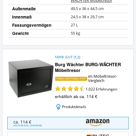
WÄCHTER Möbeltresor
Außenmaße
49,5 x 36 x 44,5 cm
Innenmaß
24,5 x 38 x 29,7 cm
Fassungsvermögen
27 L
Gewicht
55 kg
SEHR GUT
(
1,2
)
Burg Wächter BURG-WÄCHTER
Möbeltresor
im Möbeltresor-
PREIS-LEISTUNGS-TIPP
Vergleich
1.022
Erfahrungen
erhältlich ab ca. 114 €
Produktdetails
Burg
ca. 114 €
Wächter
KOSTENLOSE LIEFERUNG
BURG-
WÄCHTER