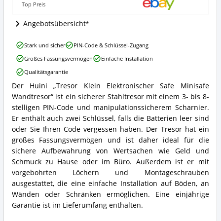
Top Preis
Wo
ist
Angebotsübersicht
dieser
Möbeltresor
erhältlich?
Tresor
Stark und sicher
PIN-Code & Schlüssel-Zugang
Klein
Großes Fassungsvermögen
Einfache Installation
Elektronischer
Safe
Qualitätsgarantie
Minisafe
Der Huini „Tresor Klein Elektronischer Safe Minisafe
Wandtresor
Tresor
Vorteile:
Wandtresor“ ist ein sicherer Stahltresor mit einem 3- bis 8-
Klein
Was
Elektronischer
stelligen PIN-Code und manipulationssicherem Scharnier.
spricht
Safe
Er enthält auch zwei Schlüssel, falls die Batterien leer sind
für
Minisafe
oder Sie Ihren Code vergessen haben. Der Tresor hat ein
diesen
Wandtresor
großes Fassungsvermögen und ist daher ideal für die
Möbeltresor?
Zusammenfassung:
sichere Aufbewahrung von Wertsachen wie Geld und
Was
bietet
Schmuck zu Hause oder im Büro. Außerdem ist er mit
dieser
vorgebohrten Löchern und Montageschrauben
Möbeltresor?
ausgestattet, die eine einfache Installation auf Böden, an
Wänden oder Schränken ermöglichen. Eine einjährige
Garantie ist im Lieferumfang enthalten.