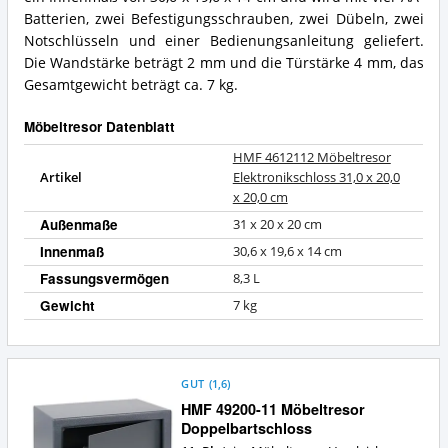
für
20,0
Batterien, zwei Befestigungsschrauben, zwei Dübeln, zwei
diesen
cm
Notschlüsseln und einer Bedienungsanleitung geliefert.
Möbeltresor?
Zusammenfassung:
Die Wandstärke beträgt 2 mm und die Türstärke 4 mm, das
Was
Gesamtgewicht beträgt ca. 7 kg.
bietet
dieser
Möbeltresor?
Möbeltresor Datenblatt
HMF 4612112 Möbeltresor
Artikel
Elektronikschloss 31,0 x 20,0
x 20,0 cm
Außenmaße
31 x 20 x 20 cm
Innenmaß
30,6 x 19,6 x 14 cm
Fassungsvermögen
8,3 L
Gewicht
7 kg
GUT
(
1,6
)
HMF 49200-11 Möbeltresor
Doppelbartschloss