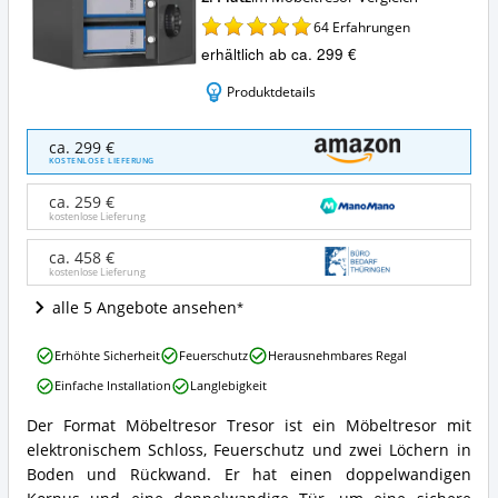
64
Erfahrungen
erhältlich ab ca. 299 €
Produktdetails
Format
ca. 299 €
Möbeltresor
KOSTENLOSE LIEFERUNG
Tresor
Angebote:
ca. 259 €
Wo
kostenlose Lieferung
ist
dieser
ca. 458 €
kostenlose Lieferung
Möbeltresor
erhältlich?
alle 5 Angebote ansehen
Format
Erhöhte Sicherheit
Feuerschutz
Herausnehmbares Regal
Möbeltresor
Einfache Installation
Langlebigkeit
Tresor
Vorteile:
Der Format Möbeltresor Tresor ist ein Möbeltresor mit
Was
Format
elektronischem Schloss, Feuerschutz und zwei Löchern in
spricht
Möbeltresor
für
Tresor
Boden und Rückwand. Er hat einen doppelwandigen
diesen
Zusammenfassung: