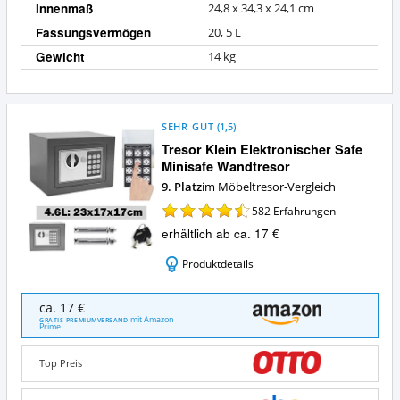
Innenmaß
24,8 x 34,3 x 24,1 cm
Fassungsvermögen
20, 5 L
Gewicht
14 kg
SEHR GUT
(
1,5
)
Tresor Klein Elektronischer Safe
Minisafe Wandtresor
9. Platz
im Möbeltresor-Vergleich
582
Erfahrungen
erhältlich ab ca. 17 €
Produktdetails
Tresor
ca. 17 €
Klein
mit Amazon
GRATIS PREMIUMVERSAND
Prime
Elektronischer
Safe
Minisafe
Top Preis
Wandtresor
Angebote: