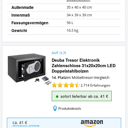
Außenmaße
35 x 40 x 40 cm
Innenmaß
34 x 39 x 39 cm
Fassungsvermögen
56 L
Gewicht
16.5 kg
GUT
(
1,7
)
Deuba Tresor Elektronik
Zahlenschloss 31x20x20cm LED
Doppelstahlbolzen
14. Platz
im Möbeltresor-Vergleich
2.714
Erfahrungen
sofort lieferbar ab ca. 41 €
Produktdetails
Deuba
ca. 41 €
Tresor
KOSTENLOSE LIEFERUNG