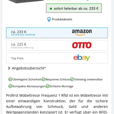
sofort lieferbar ab ca. 233 €
Produktdetails
Profirst
ca. 233 €
Möbeltresor
KOSTENLOSE LIEFERUNG
Frequenz
1
ca. 225 €
Rfid
kostenlose Lieferung
Angebote:
Wo
Top Preis
ist
dieser
Angebotsübersicht
Möbeltresor
erhältlich?
Profirst
Überlegene Sicherheit
Bequemes Schloss
Vielseitig verwendbar
Möbeltresor
Kompakte Abmessungen
Einfache Montage
Frequenz
1
Profirst Möbeltresor Frequenz 1 Rfid ist ein Möbeltresor mit
Rfid
Profirst
einer einwandigen Konstruktion, der für die sichere
Vorteile:
Möbeltresor
Was
Frequenz
Aufbewahrung von Schmuck, Geld und anderen
spricht
1
Wertgegenständen konzipiert ist. Er verfügt über ein RFID-