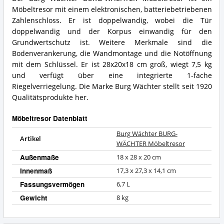
Möbeltresor
Burg
Möbeltresor mit einem elektronischen, batteriebetriebenen
Vorteile:
Wächter
Was
BURG-
Zahlenschloss. Er ist doppelwandig, wobei die Tür
spricht
WÄCHTER
doppelwandig und der Korpus einwandig für den
für
Möbeltresor
Grundwertschutz ist. Weitere Merkmale sind die
diesen
Zusammenfassung:
Bodenverankerung, die Wandmontage und die Notöffnung
Möbeltresor?
Was
mit dem Schlüssel. Er ist 28x20x18 cm groß, wiegt 7,5 kg
bietet
dieser
und verfügt über eine integrierte 1-fache
Möbeltresor?
Riegelverriegelung. Die Marke Burg Wächter stellt seit 1920
Qualitätsprodukte her.
Möbeltresor Datenblatt
Burg Wächter BURG-
Artikel
WÄCHTER Möbeltresor
Außenmaße
18 x 28 x 20 cm
Innenmaß
17,3 x 27,3 x 14,1 cm
Fassungsvermögen
6,7 L
Gewicht
8 kg