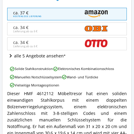
HMF
ca. 37 €
4612112
KOSTENLOSE LIEFERUNG
Möbeltresor
Elektronikschloss
ca. 34 €
31,0
Lieferung ab ca.
6 €
x
20,0
ca. 34 €
Lieferung ab ca.
6 €
x
20,0
alle 5 Angebote ansehen
cm
Angebote:
HMF
Wo
Solide Stahlkonstruktion
Elektronisches Kombinationsschloss
4612112
ist
Manuelles Notschlüsselsystem
Wand- und Türdicke
Möbeltresor
dieser
Elektronikschloss
Möbeltresor
Vielseitige Montageoptionen
31,0
erhältlich?
Dieser HMF 4612112 Möbeltresor hat einen soliden
x
HMF
20,0
einwandigen Stahlkorpus mit einem doppelten
4612112
x
Möbeltresor
Bolzenverriegelungssystem, einem elektronischen
20,0
Elektronikschloss
Zahlenschloss mit 3-8-stelligen Codes und einem
cm
31,0
zusätzlichen manuellen Schlüsselsystem für die
Vorteile:
x
Notöffnung. Er hat ein Außenmaß von 31 x 20 x 20 cm und
Was
20,0
spricht
ein Innenmaß von 30,6 x 19,6 x 14 cm und wird mit vier AA-
x