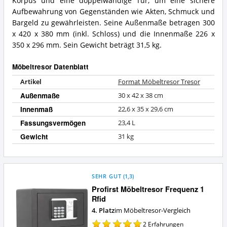
Korpus und eine doppelwandige Tür, um eine sichere
Möbeltresor?
Was
Aufbewahrung von Gegenständen wie Akten, Schmuck und
bietet
Bargeld zu gewährleisten. Seine Außenmaße betragen 300
dieser
x 420 x 380 mm (inkl. Schloss) und die Innenmaße 226 x
Möbeltresor?
350 x 296 mm. Sein Gewicht beträgt 31,5 kg.
Möbeltresor Datenblatt
Artikel
Format Möbeltresor Tresor
Außenmaße
30 x 42 x 38 cm
Innenmaß
22,6 x 35 x 29,6 cm
Fassungsvermögen
23,4 L
Gewicht
31 kg
SEHR GUT
(
1,3
)
Profirst Möbeltresor Frequenz 1
Rfid
4. Platz
im Möbeltresor-Vergleich
2
Erfahrungen