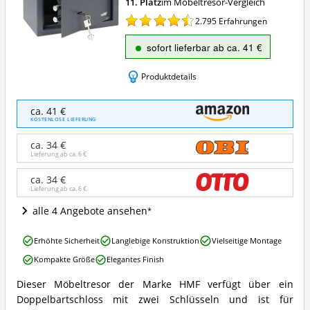
11. Platz
im Möbeltresor-Vergleich
2.795
Erfahrungen
sofort lieferbar ab ca. 41 €
Produktdetails
HMF
ca. 41 €
49200-
KOSTENLOSE LIEFERUNG
11
Möbeltresor
ca. 34 €
Doppelbartschloss
Lieferung ab ca.
6 €
Angebote:
Wo
ca. 34 €
Lieferung ab ca.
6 €
ist
dieser
alle 4 Angebote ansehen
Möbeltresor
erhältlich?
HMF
Erhöhte Sicherheit
Langlebige Konstruktion
Vielseitige Montage
49200-
Kompakte Größe
Elegantes Finish
11
Möbeltresor
Dieser Möbeltresor der Marke HMF verfügt über ein
Doppelbartschloss
HMF
Doppelbartschloss mit zwei Schlüsseln und ist für
Vorteile:
49200-