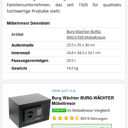
Familienunternehmen, das seit 1920 für qualitativ
hochwertige Produkte steht.
Möbeltresor Datenblatt
Burg Wächter BURG-
Artikel
WÄCHTER Möbeltresor
Außenmaße
25,5 x 35 x 30 cm
Innenmaß
24,8 x 34,3 x 24,1 cm
Fassungsvermögen
20,5 L
Gewicht
14,5 kg
SEHR GUT
(
1,4
)
Burg Wächter BURG-WÄCHTER
Möbeltresor
im Möbeltresor-Vergleich
SPARTIPP
803
Erfahrungen