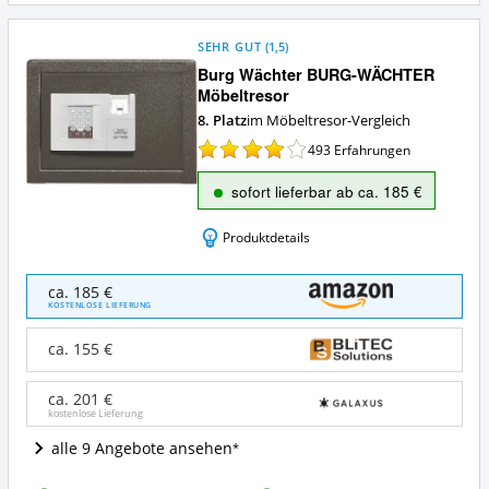
SEHR GUT
(
1,5
)
Burg Wächter BURG-WÄCHTER
Möbeltresor
8. Platz
im Möbeltresor-Vergleich
493
Erfahrungen
sofort lieferbar ab ca. 185 €
Produktdetails
Burg
ca. 185 €
Wächter
KOSTENLOSE LIEFERUNG
BURG-
WÄCHTER
ca. 155 €
Möbeltresor
Angebote:
ca. 201 €
Wo
kostenlose Lieferung
ist
dieser
alle 9 Angebote ansehen
Möbeltresor
erhältlich?