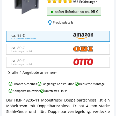
956
Erfahrungen
sofort lieferbar ab ca. 95 €
Produktdetails
HMF
ca. 95 €
49205-
KOSTENLOSE LIEFERUNG
11
Möbeltresor
ca. 89 €
Doppelbartschloss
Lieferung ab ca.
6 €
Angebote:
Wo
ca. 89 €
Lieferung ab ca.
6 €
ist
dieser
alle 4 Angebote ansehen
Möbeltresor
erhältlich?
HMF
Erhöhte Sicherheit
Langlebige Konstruktion
Bequeme Montage
49205-
Kompakte Bauweise
Kratzfestes Finish
11
Möbeltresor
Der HMF 49205-11 Möbeltresor Doppelbartschloss ist ein
Doppelbartschloss
HMF
Möbeltresor mit Doppelbartschloss. Er hat 4 mm starke
Vorteile:
49205-
Was
11
Stahlwände und -tür, Doppelbartverriegelung, verdeckte
spricht