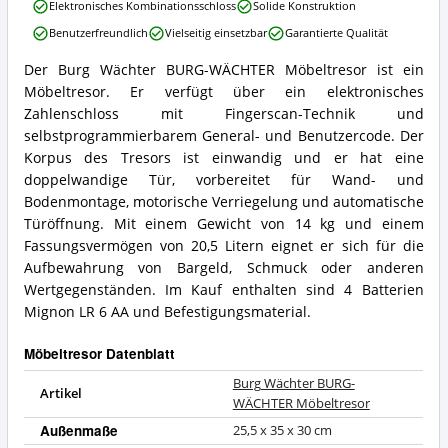
Burg
Elektronisches Kombinationsschloss
Solide Konstruktion
Wächter
Benutzerfreundlich
Vielseitig einsetzbar
Garantierte Qualität
BURG-
WÄCHTER
Der Burg Wächter BURG-WÄCHTER Möbeltresor ist ein
Möbeltresor
Burg
Möbeltresor. Er verfügt über ein elektronisches
Vorteile:
Wächter
Was
BURG-
Zahlenschloss mit Fingerscan-Technik und
spricht
WÄCHTER
selbstprogrammierbarem General- und Benutzercode. Der
für
Möbeltresor
Korpus des Tresors ist einwandig und er hat eine
diesen
Zusammenfassung:
doppelwandige Tür, vorbereitet für Wand- und
Möbeltresor?
Was
Bodenmontage, motorische Verriegelung und automatische
bietet
dieser
Türöffnung. Mit einem Gewicht von 14 kg und einem
Möbeltresor?
Fassungsvermögen von 20,5 Litern eignet er sich für die
Aufbewahrung von Bargeld, Schmuck oder anderen
Wertgegenständen. Im Kauf enthalten sind 4 Batterien
Mignon LR 6 AA und Befestigungsmaterial.
Möbeltresor Datenblatt
Burg Wächter BURG-
Artikel
WÄCHTER Möbeltresor
Außenmaße
25,5 x 35 x 30 cm