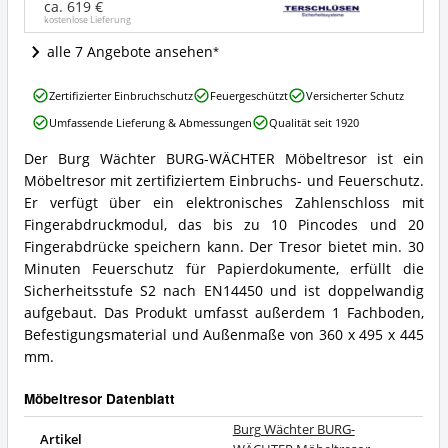
Wo
ca. 619 €
kostenlose Lieferung
ist
dieser
alle 7 Angebote ansehen
Möbeltresor
erhältlich?
Burg
Zertifizierter Einbruchschutz
Feuergeschützt
Versicherter Schutz
Wächter
Umfassende Lieferung & Abmessungen
Qualität seit 1920
BURG-
WÄCHTER
Der Burg Wächter BURG-WÄCHTER Möbeltresor ist ein
Möbeltresor
Burg
Möbeltresor mit zertifiziertem Einbruchs- und Feuerschutz.
Vorteile:
Wächter
Was
BURG-
Er verfügt über ein elektronisches Zahlenschloss mit
spricht
WÄCHTER
Fingerabdruckmodul, das bis zu 10 Pincodes und 20
für
Möbeltresor
Fingerabdrücke speichern kann. Der Tresor bietet min. 30
diesen
Zusammenfassung:
Minuten Feuerschutz für Papierdokumente, erfüllt die
Möbeltresor?
Was
Sicherheitsstufe S2 nach EN14450 und ist doppelwandig
bietet
dieser
aufgebaut. Das Produkt umfasst außerdem 1 Fachboden,
Möbeltresor?
Befestigungsmaterial und Außenmaße von 360 x 495 x 445
mm.
Möbeltresor Datenblatt
Burg Wächter BURG-
Artikel