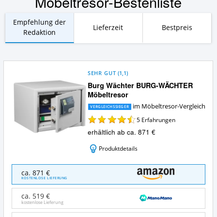
Möbeltresor-Bestenliste
Empfehlung der
Lieferzeit
Bestpreis
Redaktion
SEHR GUT
(
1,1
)
Burg Wächter BURG-WÄCHTER
Möbeltresor
im Möbeltresor-Vergleich
VERGLEICHSSIEGER
5
Erfahrungen
erhältlich ab ca. 871 €
Produktdetails
Burg
ca. 871 €
Wächter
KOSTENLOSE LIEFERUNG
BURG-
WÄCHTER
ca. 519 €
Möbeltresor
kostenlose Lieferung
Angebote: