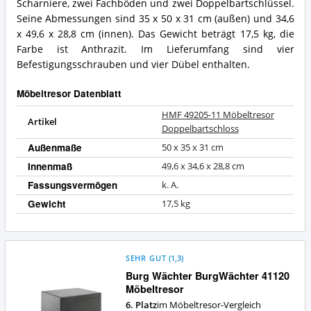
Möbeltresor
Scharniere, zwei Fachböden und zwei Doppelbartschlüssel.
für
Doppelbartschloss
Seine Abmessungen sind 35 x 50 x 31 cm (außen) und 34,6
diesen
Zusammenfassung:
x 49,6 x 28,8 cm (innen). Das Gewicht beträgt 17,5 kg, die
Möbeltresor?
Was
Farbe ist Anthrazit. Im Lieferumfang sind vier
bietet
dieser
Befestigungsschrauben und vier Dübel enthalten.
Möbeltresor?
Möbeltresor Datenblatt
HMF 49205-11 Möbeltresor
Artikel
Doppelbartschloss
Außenmaße
50 x 35 x 31 cm
Innenmaß
49,6 x 34,6 x 28,8 cm
Fassungsvermögen
k. A.
Gewicht
17,5 kg
SEHR GUT
(
1,3
)
Burg Wächter BurgWächter 41120
Möbeltresor
6. Platz
im Möbeltresor-Vergleich