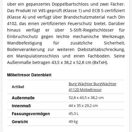
spricht
BurgWächter
über ein gepanzertes Doppelbartschloss und zwei Fächer.
für
41120
Das Produkt ist VdS-geprüft (Klasse 1) und ECB S-zertifiziert
diesen
Möbeltresor
(Klasse A) und verfügt über Brandschutzmaterial nach Din
Möbeltresor?
Zusammenfassung:
4102, das einen zertifizierten Feuerschutz bietet. Darüber
Was
hinaus verfügt er über 5-Stift-Riegelschlösser für
bietet
dieser
Einbruchschutz gegen leichte mechanische Werkzeuge,
Möbeltresor?
Wandbefestigung für zusätzliche Sicherheit,
Bodenverankerung zur weiteren Diebstahlabschreckung,
ein Manipulationsschloss und einen Fachboden. Seine
Außenmaße betragen 43,5 x 38,2 x 52,8 cm (BxTxH).
Möbeltresor Datenblatt
Burg Wächter BurgWächter
Artikel
41120 Möbeltresor
Außenmaße
52,8 x 43,5 x 38,2 cm
Innenmaß
44 x 35 x 29,2 cm
Fassungsvermögen
45,3 L
Gewicht
49 kg