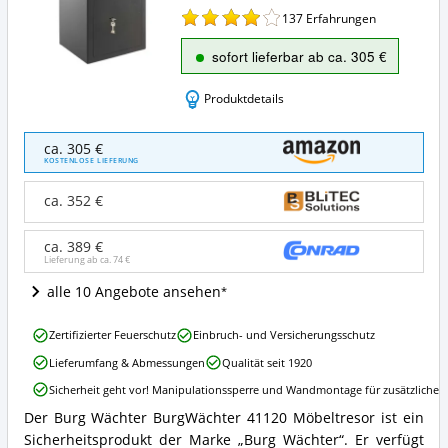
137
Erfahrungen
sofort lieferbar ab ca. 305 €
Produktdetails
Burg
ca. 305 €
Wächter
KOSTENLOSE LIEFERUNG
BurgWächter
41120
ca. 352 €
Möbeltresor
Angebote:
ca. 389 €
Wo
Lieferung ab ca.
74 €
ist
dieser
alle 10 Angebote ansehen
Möbeltresor
erhältlich?
Burg
Zertifizierter Feuerschutz
Einbruch- und Versicherungsschutz
Wächter
Lieferumfang & Abmessungen
Qualität seit 1920
BurgWächter
41120
Sicherheit geht vor! Manipulationssperre und Wandmontage für zusätzlichen
Möbeltresor
Der Burg Wächter BurgWächter 41120 Möbeltresor ist ein
Vorteile:
Burg
Was
Sicherheitsprodukt der Marke „Burg Wächter“. Er verfügt
Wächter