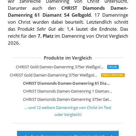
wir zahlreiche Damenring von Christ untersucht.
Darunter auch den
CHRIST Diamonds Damen-
Damenring 61 Diamant 54 Gelbgold
. 17 Damenringe
von Christ wurden dabei beurteilt. Letztendlich schnitt
das Produkt
Sehr Gut
ab: 1,4 lautet die Endnote. Das
reicht für den
7. Platz
im Damenring von Christ Vergleich
2026.
Produkte im Vergleich
CHRIST Gold Damen-Damenring 585er
CHRIST Gold Damen-Damenring 375er
CHRIST Gold Damen-Damenring 375er Weißgold 1 Topas
SIEGER
CHRIST Gold Damen-Damenring 375er Weißgold 12 Diamant
PREIS-LEISTUNG
CHRIST Diamonds Damen-Damenring 61 Diamant 54 Gelbgold
CHRIST Diamonds Damen-Damenring 1 Diamant 54 Gold
CHRIST Diamonds Damen-Damenring 375er Gelbgold 7 Diamanten
… und
12
weitere
Damenringe von Christ
im Test
oder Vergleich!