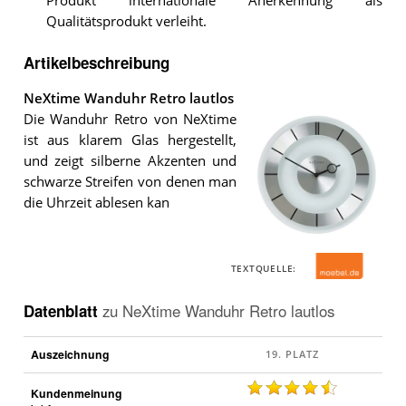
Produkt internationale Anerkennung als
Qualitätsprodukt verleiht.
Artikelbeschreibung
NeXtime Wanduhr Retro lautlos
Die Wanduhr Retro von NeXtime
ist aus klarem Glas hergestellt,
und zeigt silberne Akzenten und
schwarze Streifen von denen man
die Uhrzeit ablesen kan
Die
NeXtime
TEXTQUELLE:
Wanduhr
Retro
Datenblatt
zu
NeXtime Wanduhr Retro lautlos
lautlos
.
Auszeichnung
Kundenmeinung