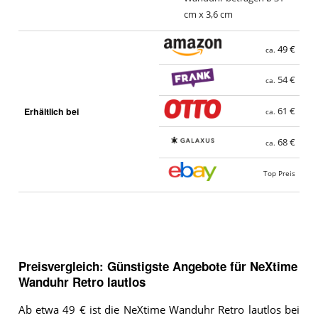
cm x 3,6 cm
49 €
ca.
54 €
ca.
Erhältlich bei
61 €
ca.
68 €
ca.
Top Preis
Preisvergleich: Günstigste Angebote für
NeXtime
Wanduhr Retro lautlos
Ab etwa 49 € ist die NeXtime Wanduhr Retro lautlos bei