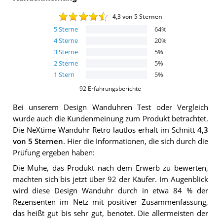
4,3
von 5 Sternen
5
Sterne
64
%
4
Sterne
20
%
3
Sterne
5
%
2
Sterne
5
%
1
Stern
5
%
92
Erfahrungsberichte
Bei unserem
Design Wanduhren
Test oder Vergleich
wurde auch die Kundenmeinung zum Produkt betrachtet.
Die
NeXtime Wanduhr Retro lautlos
erhält im Schnitt
4,3
von 5 Sternen
. Hier die Informationen, die sich durch die
Prüfung ergeben haben:
Die Mühe, das Produkt nach dem Erwerb zu bewerten,
machten sich bis jetzt über 92 der Käufer. Im Augenblick
wird diese Design Wanduhr durch in etwa 84 % der
Rezensenten im Netz mit positiver Zusammenfassung,
das heißt gut bis sehr gut, benotet. Die allermeisten der