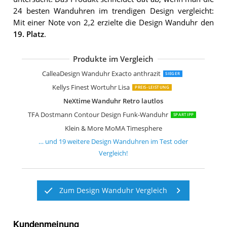
24 besten Wanduhren im trendigen Design vergleicht:
Mit einer Note von 2,2 erzielte die Design Wanduhr den
19. Platz
.
Produkte im Vergleich
Rainbow Watch GmbH Wanduhr Art'
Rainbow Watch GmbH Wanduhr Art'
CalleaDesign Clock40 Wanduhr Rubin
getDigital Binäre Wanduhr blau
sompex Clocks Wanduhr Monaco
Kare 32532 Wanduhr Pendulum
MOMA Wanduhr Rainbow Clock
Magis Tempo Wanduhr orange
AMS 9520 Wanduhr Quarz Schiefer Nat
AMS 9516 Schiefer-Wanduhr aus Natu
ardeola The minimalist 12cm weißes H
Kare Wanduhr Like Umbrella Chrome
Karlsson KA5658BK Wanduhr Sensu
Lunartec LED Funkuhr: LED-Funk-Wa
JONES CLOCKS Square Retro Wanduh
CalleaDesign Wanduhr Exacto anthrazit
SIEGER
Kellys Finest Wortuhr Lisa
PREIS-LEISTUNG
NeXtime Wanduhr Retro lautlos
TFA Dostmann Contour Design Funk-Wanduhr
SPARTIPP
Klein & More MoMA Timesphere
… und
19
weitere
Design Wanduhren
im Test oder
Vergleich!
Zum Design Wanduhr Vergleich
Kundenmeinung