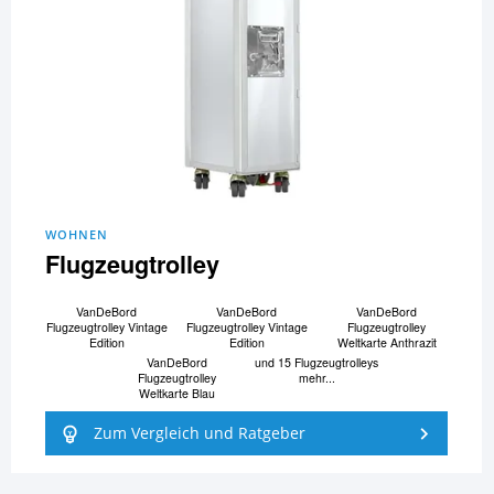
WOHNEN
Flugzeugtrolley
VanDeBord
VanDeBord
VanDeBord
Flugzeugtrolley Vintage
Flugzeugtrolley Vintage
Flugzeugtrolley
Edition
Edition
Weltkarte Anthrazit
VanDeBord
und 15 Flugzeugtrolleys
Flugzeugtrolley
mehr...
Weltkarte Blau
Zum Vergleich und Ratgeber