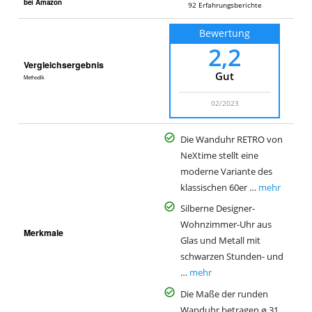
bei Amazon
92
Erfahrungsberichte
Bewertung
2,2
Vergleichsergebnis
Gut
Methodik
02/2023
Die Wanduhr RETRO von
NeXtime stellt eine
moderne Variante des
klassischen 60er …
mehr
Silberne Designer-
Wohnzimmer-Uhr aus
Merkmale
Glas und Metall mit
schwarzen Stunden- und
…
mehr
Die Maße der runden
Wanduhr betragen ø 31