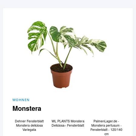
WOHNEN
Monstera
Dehner Fensterblatt
WL PLANTS Monstera
PalmenLager.de -
Monstera deliciosa
Deliciosa– Fensterblatt
Monstera pertusum -
Variegata
Fensterblatt - 120/140
cm