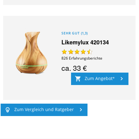
SEHR GUT
(
1,3
)
Likemylux 420134
826
Erfahrungsberichte
ca.
33 €
Zum Angebot
Zum Vergleich und Ratgeber