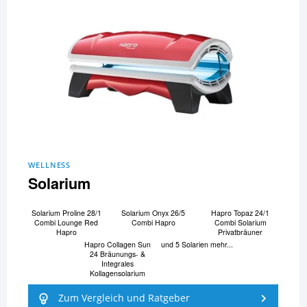
WELLNESS
Solarium
Solarium Proline 28/1
Solarium Onyx 26/5
Hapro Topaz 24/1
Combi Lounge Red
Combi Hapro
Combi Solarium
Hapro
Privatbräuner
Hapro Collagen Sun
und 5 Solarien mehr...
24 Bräunungs- &
Integrales
Kollagensolarium
Zum Vergleich und Ratgeber