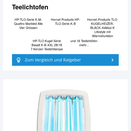
Teelichtofen
HP-TLO-Serie K-M-
Hornet Products HP-
Hornet-Products TLO-
Quattro Marbled Alle
TLO-Serie-K-B
KUGELHEIZER-
Vier Grössen
BLACK-4xMaxi-K
Lifestyle mit
Wärmefunktion
HP-TLO Kugel Serie
und 16 Teelichtöfen
Basalt K-B-XXL 28/18
mehr...
7 Kerzen Teelichtlampe
Zum Vergleich und Ratgeber