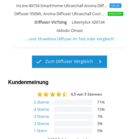
SAIMPU Aroma Diffuser
Earnest Living Aroma Diffuser
SALKING Aroma Diffuser
Jeebel Aroma Diffuser mit Flammen Ef
Tomons AD2001-W
Generic 500mL Aroma Diffuser
xinrongda Aroma Diffuser Kabellos
MFunke Aroma Diffuser LED Lampe
Soehnle Ravenna
Salubrito Aroma Diffuser 300ml
InLine 40154 SmartHome Ultraschall Aroma Diffusor
SIEGER
Diffuser 550ML Aroma Diffuser Ultraschall Cool Mist
SPARTIPP
Diffusor VicTsing
Likemylux 420134
Aidodo Omasi
… und
18
weitere
Diffuser
im Test oder Vergleich!
Zum Diffuser Vergleich
Kundenmeinung
4,5
von 5 Sternen
5
Sterne
71
%
4
Sterne
15
%
3
Sterne
7
%
2
Sterne
3
%
1
Stern
5
%