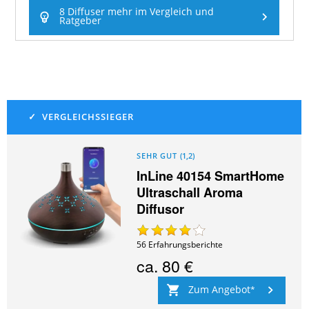
8 Diffuser mehr im Vergleich und
Ratgeber
SEHR GUT
(
1,2
)
InLine 40154 SmartHome
Ultraschall Aroma
Diffusor
56
Erfahrungsberichte
ca.
80 €
Zum Angebot