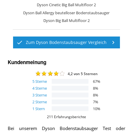
Dyson Cinetic Big Ball Multifloor 2
Dyson Ball Allergy beutelloser Bodenstaubsauger
Dyson Big Ball Multifloor 2
Zum Dyson Bodenstaubsauger Vergleich
Kundenmeinung
4,2
von 5 Sternen
5
Sterne
67
%
4
Sterne
8
%
3
Sterne
8
%
2
Sterne
7
%
1
Stern
10
%
211
Erfahrungsberichte
Bei unserem
Dyson Bodenstaubsauger
Test oder