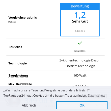
Bewertung
1,2
Vergleichsergebnis
Sehr Gut
Methodik
04/2025
J
Beutellos
a
beutellos
Zyklonentechnologie Dyson
Technologie
Cinetic™ Technologie
Saugleistung
160
Watt
Max. Reichweite
ca. 9,6
Meter
in Meter
„Was macht unsere Tests und Vergleiche besonders hilfreich?“
Zum Top Angebot
TopRatgeber24 nutzt Cookies um die besten Tipps zu finden.
Datenschutz
Behältergröße
1,8
Liter
349,00 €
Abbruch
OK
Sofort Lieferbar
Gewicht
8
kg
KOSTENLOSE LIEFERUNG