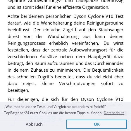
separate Aufbewahrungs- und Ladeplätze überflüssig
und ist somit ideal für eine effiziente Organisation.
Achte bei deinem persönlichen Dyson Cyclone V10 Test
darauf, wie die Wandhalterung deine Reinigungsroutine
beeinflusst. Der einfache Zugriff auf den Staubsauger
direkt von der Wandhalterung aus kann deinen
Reinigungsprozess erheblich vereinfachen. Du wirst
feststellen, dass der zentrale Aufbewahrungsort für die
verschiedenen Aufsätze neben dem Hauptgerät dazu
beiträgt, den Raum aufzuräumen und das Durcheinander
in deinem Zuhause zu minimieren. Die Bequemlichkeit
des schnellen Zugriffs bedeutet, dass du vielleicht eher
dazu neigst, kleine Verschmutzungen sofort zu
beseitigen.
Für diejenigen, die sich für den Dyson Cyclone V10
Animal interessieren, wird die Wandhalterung durch die
„Was macht unsere Tests und Vergleiche besonders hilfreich?“
Zum Top Angebot
Vielfalt des verfügbaren Zubehörs, das speziell für
TopRatgeber24 nutzt Cookies um die besten Tipps zu finden.
Datenschutz
696,39 €
umfassende Reinigungsaufgaben im Haus und im Auto
Abbruch
OK
Sofort Lieferbar
entwickelt wurde, noch wertvoller. Die praktische
KOSTENLOSE LIEFERUNG