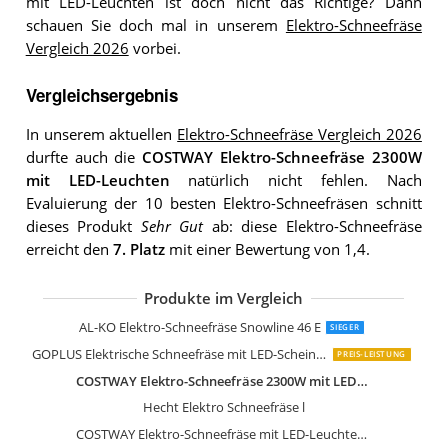
mit LED-Leuchten ist doch nicht das Richtige? Dann
schauen Sie doch mal in unserem
Elektro-Schneefräse
Vergleich 2026
vorbei.
Vergleichsergebnis
In unserem aktuellen
Elektro-Schneefräse Vergleich 2026
durfte auch die
COSTWAY Elektro-Schneefräse 2300W
mit LED-Leuchten
natürlich nicht fehlen. Nach
Evaluierung der 10 besten Elektro-Schneefräsen schnitt
dieses Produkt
Sehr Gut
ab: diese Elektro-Schneefräse
erreicht den
7. Platz
mit einer Bewertung von 1,4.
Produkte im Vergleich
GYMAX Elektro Schneefräse mit 2 LED
Vigor snowy-26 Schneefräse
AL-KO Elektro-Schneefräse Snowline 46 E
SIEGER
GOPLUS Elektrische Schneefräse mit LED-Scheinwerfern
PREIS-LEISTUNG
COSTWAY Elektro-Schneefräse 2300W mit LED-Leuchten
Hecht Elektro Schneefräse l
COSTWAY Elektro-Schneefräse mit LED-Leuchten & 15 A Motor