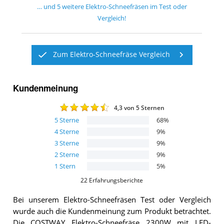
… und
5
weitere
Elektro-Schneefräsen
im Test oder
Vergleich!
Zum Elektro-Schneefräse Vergleich
Kundenmeinung
4,3
von 5 Sternen
5
Sterne
68
%
4
Sterne
9
%
3
Sterne
9
%
2
Sterne
9
%
1
Stern
5
%
22
Erfahrungsberichte
Bei unserem
Elektro-Schneefräsen
Test oder Vergleich
wurde auch die Kundenmeinung zum Produkt betrachtet.
Die
COSTWAY Elektro-Schneefräse 2300W mit LED-