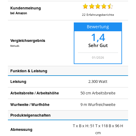
Kundenmeinung
bei Amazon
22
Erfahrungsberichte
Bewertung
1,4
Vergleichsergebnis
Sehr Gut
Methodik
01/2026
Funktion & Leistung
Leistung
2.300 Watt
Arbeitsbreite / Arbeitshöhe
50 cm Arbeitsbreite
Wurfweite / Wurfhöhe
9 m Wurfreichweite
Produkteigenschaften
T x B x H: 51 T x 118 B x 96 H
Abmessung
cm