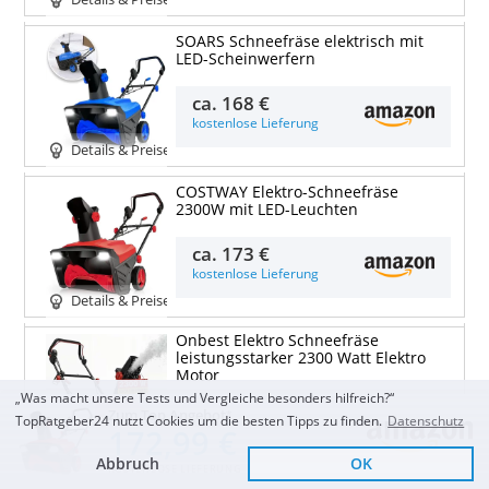
SOARS Schneefräse elektrisch mit
LED-Scheinwerfern
ca.
168 €
kostenlose Lieferung
Details & Preise
COSTWAY Elektro-Schneefräse
2300W mit LED-Leuchten
ca.
173 €
kostenlose Lieferung
Details & Preise
Onbest Elektro Schneefräse
leistungsstarker 2300 Watt Elektro
Motor
„Was macht unsere Tests und Vergleiche besonders hilfreich?“
ca.
190 €
Zum Top Angebot
TopRatgeber24 nutzt Cookies um die besten Tipps zu finden.
Datenschutz
172,99 €
kostenlose Lieferung
Details & Preise
Abbruch
OK
KOSTENLOSE LIEFERUNG