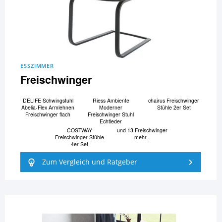
ESSZIMMER
Freischwinger
DELIFE Schwingstuhl
Riess Ambiente
chairus Freischwinger
Abelia-Flex Armlehnen
Moderner
Stühle 2er Set
Freischwinger flach
Freischwinger Stuhl
Echtleder
COSTWAY
und 13 Freischwinger
Freischwinger Stühle
mehr...
4er Set
Zum Vergleich und Ratgeber