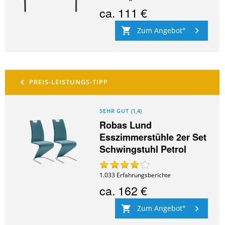
ca.
111 €
Zum Angebot
SEHR GUT
(
1,4
)
Robas Lund
Esszimmerstühle 2er Set
Schwingstuhl Petrol
1.033
Erfahrungsberichte
ca.
162 €
Zum Angebot