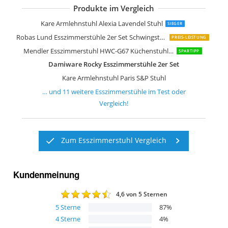
Produkte im Vergleich
Kare Design Armlehnstuhl Cheerio
Kare Armlehnstuhl Monaco Nougat 2e
Kare Design Stuhl Ko Lanta 2er Set
B&D home Esszimmerstuhl drehbar
Kare Design Stuhl Lara 2er Set
AC Design Furniture Trine Esszimmers
Kare Armlehnstuhl Alexia Lavendel Stuhl
SIEGER
Robas Lund Esszimmerstühle 2er Set Schwingstuhl Petrol
PREIS-LEISTUNG
Mendler Esszimmerstuhl HWC-G67 Küchenstuhl Stuhl
SPARTIPP
Damiware Rocky Esszimmerstühle 2er Set
Kare Armlehnstuhl Paris S&P Stuhl
… und
11
weitere
Esszimmerstühle
im Test oder
Vergleich!
Zum Esszimmerstuhl Vergleich
Kundenmeinung
4,6
von 5 Sternen
5
Sterne
87
%
4
Sterne
4
%