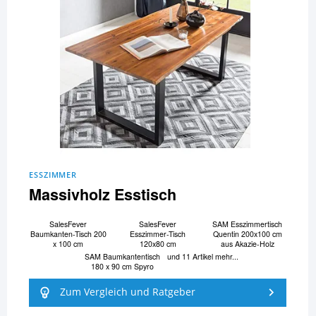
ESSZIMMER
Massivholz Esstisch
SalesFever
SalesFever
SAM Esszimmertisch
Baumkanten-Tisch 200
Esszimmer-Tisch
Quentin 200x100 cm
x 100 cm
120x80 cm
aus Akazie-Holz
SAM Baumkantentisch
und 11 Artikel mehr...
180 x 90 cm Spyro
Zum Vergleich und Ratgeber