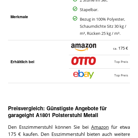
2 Stühle im Set.
Stapelbar.
Merkmale
Bezug in 100% Polyester,
Schaumdichte Sitz 30 kg /
m³, Rücken 25 kg / m³.
175 €
ca.
Erhältlich bei
Top Preis
Top Preis
Preisvergleich: Günstigste Angebote für
garageight A1801 Polsterstuhl Metall
Den Esszimmerstuhl können Sie bei
Amazon
für etwa
175 € kaufen. Den Esszimmerstuhl bieten auch weitere