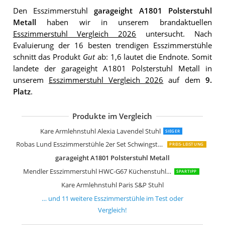
Den Esszimmerstuhl
garageight A1801 Polsterstuhl
Metall
haben wir in unserem brandaktuellen
Esszimmerstuhl Vergleich 2026
untersucht. Nach
Evaluierung der 16 besten trendigen Esszimmerstühle
schnitt das Produkt
Gut
ab: 1,6 lautet die Endnote. Somit
landete der garageight A1801 Polsterstuhl Metall in
unserem
Esszimmerstuhl Vergleich 2026
auf dem
9.
Platz
.
Produkte im Vergleich
Kare Design Armlehnstuhl Cheerio
Kare Armlehnstuhl Monaco Nougat 2e
Kare Design Stuhl Ko Lanta 2er Set
B&D home Esszimmerstuhl drehbar
Kare Design Stuhl Lara 2er Set
AC Design Furniture Trine Esszimmers
Kare Armlehnstuhl Alexia Lavendel Stuhl
SIEGER
Robas Lund Esszimmerstühle 2er Set Schwingstuhl Petrol
PREIS-LEISTUNG
garageight A1801 Polsterstuhl Metall
Mendler Esszimmerstuhl HWC-G67 Küchenstuhl Stuhl
SPARTIPP
Kare Armlehnstuhl Paris S&P Stuhl
… und
11
weitere
Esszimmerstühle
im Test oder
Vergleich!