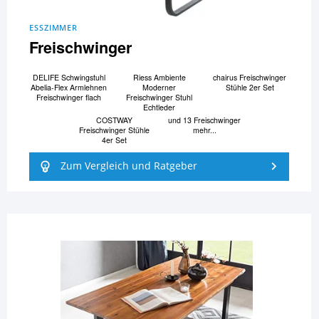
ESSZIMMER
Freischwinger
DELIFE Schwingstuhl
Riess Ambiente
chairus Freischwinger
Abelia-Flex Armlehnen
Moderner
Stühle 2er Set
Freischwinger flach
Freischwinger Stuhl
Echtleder
COSTWAY
und 13 Freischwinger
Freischwinger Stühle
mehr...
4er Set
Zum Vergleich und Ratgeber