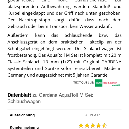
platzsparenden Aufbewahrung werden Standfuß und
Kurbel eingeklappt und der Griff nach unten geschoben.
Der Nachtropfstopp sorgt dafür, dass nach dem
Gebrauch oder beim Transport kein Wasser ausläuft.
Außerdem kann das Schlauchende bzw. das
Anschlussgerät an dem praktischen Halteclip an der
Schubgabel eingehängt werden. Der Schlauchwagen ist
frostbeständig. Das AquaRoll M Set ist komplett mit 20 m
Classic Schlauch 13 mm (1/2“) mit Original GARDENA
Systemteilen und Spritze sofort einsatzbereit. Made in
Germany und ausgezeichnet mit 5 Jahren Garantie.
TEXTQUELLE:
B
a
Datenblatt
zu
Gardena AquaRoll M Set:
y
Schlauchwagen
W
a
Auszeichnung
B
a
Kundenmeinung