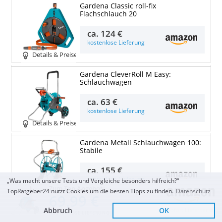
Gardena Classic roll-fix
Flachschlauch 20
ca.
124 €
kostenlose Lieferung
Details & Preise
Gardena CleverRoll M Easy:
Schlauchwagen
ca.
63 €
kostenlose Lieferung
Details & Preise
Gardena Metall Schlauchwagen 100:
Stabile
ca.
155 €
kostenlose Lieferung
„Was macht unsere Tests und Vergleiche besonders hilfreich?“
Zum Top Angebot
Details & Preise
TopRatgeber24 nutzt Cookies um die besten Tipps zu finden.
Datenschutz
69,99 €
Abbruch
OK
Gardena CleverRoll M Metall:
Sofort Lieferbar
KOSTENLOSE LIEFERUNG
Schlauchwagen