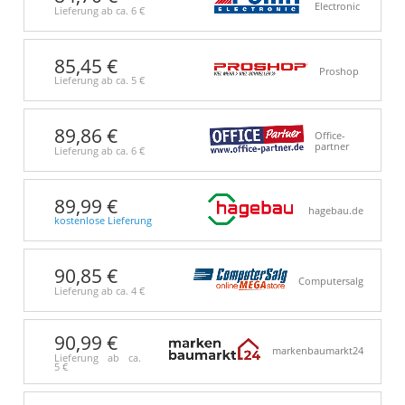
Electronic
Lieferung ab ca.
6 €
85,45 €
Proshop
Lieferung ab ca.
5 €
89,86 €
Office-
partner
Lieferung ab ca.
6 €
89,99 €
hagebau.de
kostenlose Lieferung
90,85 €
Computersalg
Lieferung ab ca.
4 €
90,99 €
markenbaumarkt24
Lieferung ab ca.
5 €