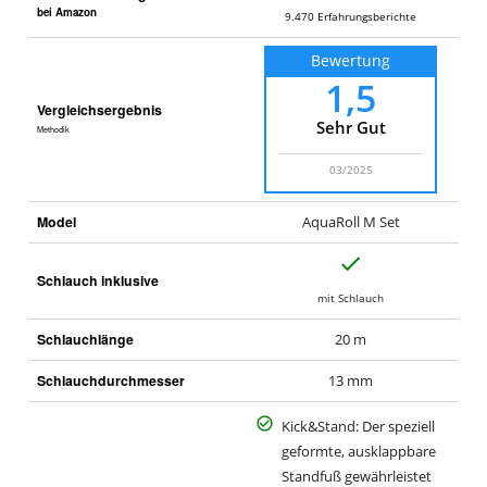
u
bei Amazon
9.470
Erfahrungsberichte
-
Bewertung
&
1,5
G
Vergleichsergebnis
a
Sehr Gut
Methodik
r
t
03/2025
e
n
Model
AquaRoll M Set
m
a
J
Schlauch inklusive
r
a
mit Schlauch
k
t
Schlauchlänge
20 m
Schlauchdurchmesser
13 mm
Kick&Stand: Der speziell
geformte, ausklappbare
Standfuß gewährleistet