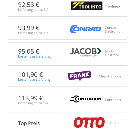
92,53 €
Toolineo
Lieferung ab ca.
6 €
93,99 €
Conrad
Electronic
Lieferung ab ca.
4 €
95,05 €
Jacob-
Elektronik
kostenlose Lieferung
101,90 €
Checkfrank.de
kostenlose Lieferung
113,99 €
Contorion
Lieferung ab ca.
6 €
Top Preis
OTTO