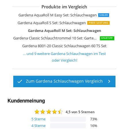
Produkte im Vergleich
Gardena Schlauchwagen M/S Länge
Gardena Classic roll-fix Flachschlauch 
Gardena CleverRoll M Easy: Schlauch
Gardena Metall Schlauchwagen 100: St
Gardena CleverRoll M Metall: Schlau
Gardena CleverRoll L Easy: Schlauch
Gardena AquaRoll M Easy Set: Schlauchwagen
SIEGER
Gardena AquaRoll S Set: Schlauchwagen
PREIS-LEISTUNG
Gardena AquaRoll M Set: Schlauchwagen
Gardena Classic Schlauchtrommel 10 Set: Gartenschlauchset
SPARTIPP
Gardena 8001-20 Classic Schlauchwagen 60 TS Set
… und
9
weitere
Gardena Schlauchwagen
im Test
oder Vergleich!
Zum Gardena Schlauchwagen Vergleich
Kundenmeinung
4,5
von 5 Sternen
5
Sterne
73
%
4
Sterne
16
%