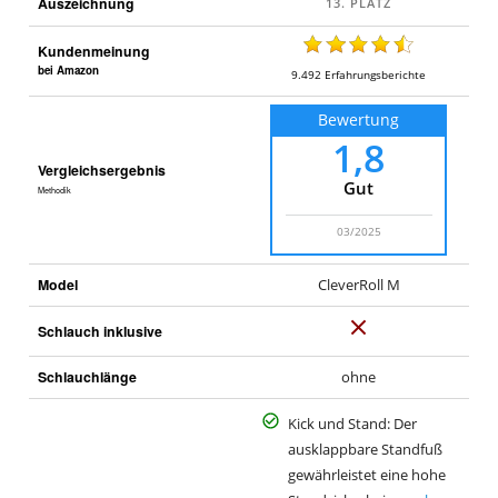
Auszeichnung
Kundenmeinung
bei Amazon
9.492
Erfahrungsberichte
Bewertung
1,8
Vergleichsergebnis
Gut
Methodik
03/2025
Model
CleverRoll M
N
Schlauch inklusive
e
Schlauchlänge
ohne
i
n
Kick und Stand: Der
ausklappbare Standfuß
gewährleistet eine hohe