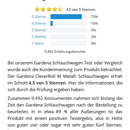
4,5
von 5 Sternen
5
Sterne
73
%
4
Sterne
16
%
3
Sterne
5
%
2
Sterne
2
%
1
Stern
4
%
9.492
Erfahrungsberichte
Bei unserem
Gardena Schlauchwagen
Test oder Vergleich
wurde auch die Kundenmeinung zum Produkt betrachtet.
Der
Gardena CleverRoll M Metall: Schlauchwagen
erhält
im Schnitt
4,5
von 5 Sternen
. Hier die Informationen, die
sich durch die Prüfung ergeben haben:
Zusammen 9.492 Konsumenten nahmen sich bislang die
Zeit den Gardena Schlauchwagen nach der Bestellung zu
beurteilen. In in etwa 89 % aller Äußerungen ist das
Produkt mit einem positiven Testergebis, also in Höhe
von guten vier oder sogar mit sehr guten fünf Sternen,