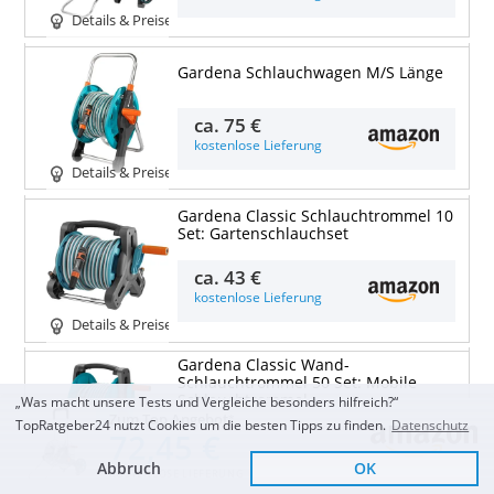
Details & Preise
Gardena Schlauchwagen M/S Länge
ca.
75 €
kostenlose Lieferung
Details & Preise
Gardena Classic Schlauchtrommel 10
Set: Gartenschlauchset
ca.
43 €
kostenlose Lieferung
Details & Preise
Gardena Classic Wand-
Schlauchtrommel 50 Set: Mobile
Schlauchtrommel
„Was macht unsere Tests und Vergleiche besonders hilfreich?“
Zum Top Angebot
TopRatgeber24 nutzt Cookies um die besten Tipps zu finden.
Datenschutz
72,45 €
ca.
70 €
kostenlose Lieferung
Abbruch
OK
KOSTENLOSE LIEFERUNG
Details & Preise