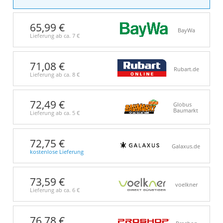
65,99 €
BayWa
Lieferung ab ca.
7 €
71,08 €
Rubart.de
Lieferung ab ca.
8 €
72,49 €
Globus
Baumarkt
Lieferung ab ca.
5 €
72,75 €
Galaxus.de
kostenlose Lieferung
73,59 €
voelkner
Lieferung ab ca.
6 €
76,78 €