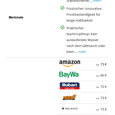
Standsicherhei …
mehr
Frostsicher: Innovative
Frostbeständigkeit für
Merkmale
lange Haltbarkeit
Praktischer
Nachtropfstop: Kein
auslaufendes Wasser
nach dem Gebrauch oder
beim …
mehr
73 €
ca.
66 €
ca.
72 €
ca.
73 €
ca.
73 €
ca.