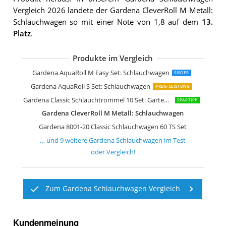
Vergleich 2026 landete der Gardena CleverRoll M Metall:
Schlauchwagen so mit einer Note von 1,8 auf dem
13.
Platz
.
Produkte im Vergleich
Gardena AquaRoll M Set: Schlauchwa
Gardena Schlauchwagen M/S Länge
Gardena Classic roll-fix Flachschlauch 
Gardena CleverRoll M Easy: Schlauch
Gardena Metall Schlauchwagen 100: St
Gardena CleverRoll L Easy: Schlauch
Gardena AquaRoll M Easy Set: Schlauchwagen
SIEGER
Gardena AquaRoll S Set: Schlauchwagen
PREIS-LEISTUNG
Gardena Classic Schlauchtrommel 10 Set: Gartenschlauchset
SPARTIPP
Gardena CleverRoll M Metall: Schlauchwagen
Gardena 8001-20 Classic Schlauchwagen 60 TS Set
… und
9
weitere
Gardena Schlauchwagen
im Test
oder Vergleich!
Zum Gardena Schlauchwagen Vergleich
Kundenmeinung