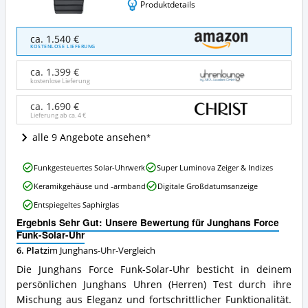
Produktdetails
Junghans
ca. 1.540 €
Force
KOSTENLOSE LIEFERUNG
Funk-
Solar-
ca. 1.399 €
Uhr
kostenlose Lieferung
Angebote:
Wo
ca. 1.690 €
Lieferung ab ca.
4 €
ist
diese
alle 9 Angebote ansehen
Junghans-
Uhr
Junghans
erhältlich?
Funkgesteuertes Solar-Uhrwerk
Super Luminova Zeiger & Indizes
Force
Keramikgehäuse und -armband
Digitale Großdatumsanzeige
Funk-
Solar-
Entspiegeltes Saphirglas
Uhr
Ergebnis Sehr Gut: Unsere Bewertung für Junghans Force
Vorteile:
Funk-Solar-Uhr
Was
spricht
6. Platz
im Junghans-Uhr-Vergleich
für
Die Junghans Force Funk-Solar-Uhr besticht in deinem
diese
persönlichen Junghans Uhren (Herren) Test durch ihre
Junghans-
Mischung aus Eleganz und fortschrittlicher Funktionalität.
Uhr?