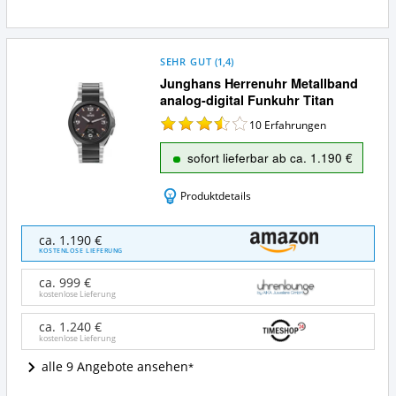
SEHR GUT
(
1,4
)
Junghans Herrenuhr Metallband
analog-digital Funkuhr Titan
10
Erfahrungen
sofort lieferbar ab ca. 1.190 €
Produktdetails
Junghans
ca. 1.190 €
Herrenuhr
KOSTENLOSE LIEFERUNG
Metallband
analog-
ca. 999 €
digital
kostenlose Lieferung
Funkuhr
Titan
ca. 1.240 €
kostenlose Lieferung
Angebote:
Wo
alle 9 Angebote ansehen
ist
diese