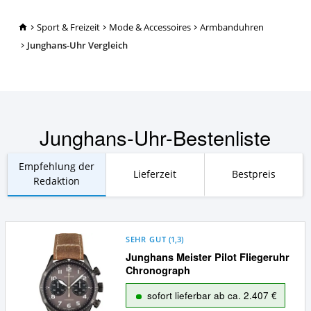
TopRatgeber24.de
Sport & Freizeit
Mode & Accessoires
Armbanduhren
Junghans-Uhr Vergleich
Junghans-Uhr-Bestenliste
Empfehlung der
Lieferzeit
Bestpreis
Redaktion
SEHR GUT
(
1,3
)
Junghans Meister Pilot Fliegeruhr
Chronograph
sofort lieferbar ab ca. 2.407 €