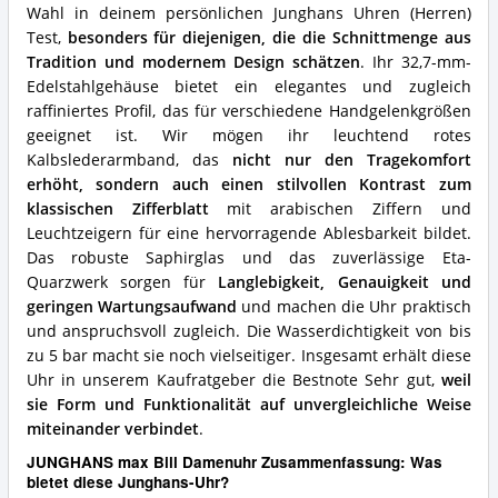
diese
Wahl in deinem persönlichen Junghans Uhren (Herren)
Junghans-
Test,
besonders für diejenigen, die die Schnittmenge aus
Uhr?
Tradition und modernem Design schätzen
. Ihr 32,7-mm-
Edelstahlgehäuse bietet ein elegantes und zugleich
raffiniertes Profil, das für verschiedene Handgelenkgrößen
geeignet ist. Wir mögen ihr leuchtend rotes
Kalbslederarmband, das
nicht nur den Tragekomfort
erhöht, sondern auch einen stilvollen Kontrast zum
klassischen Zifferblatt
mit arabischen Ziffern und
Leuchtzeigern für eine hervorragende Ablesbarkeit bildet.
Das robuste Saphirglas und das zuverlässige Eta-
Quarzwerk sorgen für
Langlebigkeit, Genauigkeit und
geringen Wartungsaufwand
und machen die Uhr praktisch
und anspruchsvoll zugleich. Die Wasserdichtigkeit von bis
zu 5 bar macht sie noch vielseitiger. Insgesamt erhält diese
Uhr in unserem Kaufratgeber die Bestnote Sehr gut,
weil
sie Form und Funktionalität auf unvergleichliche Weise
miteinander verbindet
.
JUNGHANS max Bill Damenuhr Zusammenfassung: Was
bietet diese Junghans-Uhr?