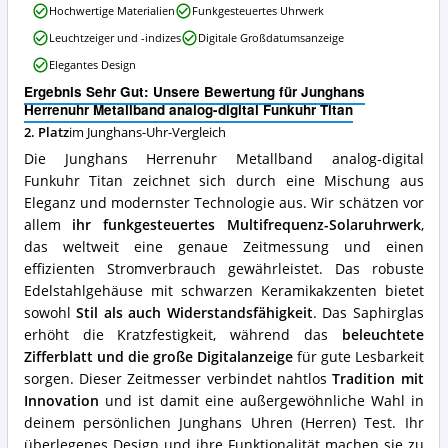
Junghans
Junghans-
Hochwertige Materialien
Funkgesteuertes Uhrwerk
Herrenuhr
Uhr
Leuchtzeiger und -indizes
Digitale Großdatumsanzeige
Metallband
erhältlich?
analog-
Elegantes Design
digital
Ergebnis Sehr Gut: Unsere Bewertung für Junghans
Funkuhr
Herrenuhr Metallband analog-digital Funkuhr Titan
Titan
Vorteile:
2. Platz
im Junghans-Uhr-Vergleich
Was
Die Junghans Herrenuhr Metallband analog-digital
spricht
Funkuhr Titan zeichnet sich durch eine Mischung aus
für
Eleganz und modernster Technologie aus. Wir schätzen vor
diese
Junghans-
allem
ihr funkgesteuertes Multifrequenz-Solaruhrwerk
,
Uhr?
das weltweit eine genaue Zeitmessung und einen
effizienten Stromverbrauch gewährleistet. Das robuste
Edelstahlgehäuse mit schwarzen Keramikakzenten bietet
sowohl
Stil als auch Widerstandsfähigkeit
. Das Saphirglas
erhöht die Kratzfestigkeit, während das
beleuchtete
Zifferblatt und die große Digitalanzeige
für gute Lesbarkeit
sorgen. Dieser Zeitmesser verbindet nahtlos
Tradition mit
Innovation
und ist damit eine außergewöhnliche Wahl in
deinem persönlichen Junghans Uhren (Herren) Test. Ihr
überlegenes Design und ihre Funktionalität machen sie zu