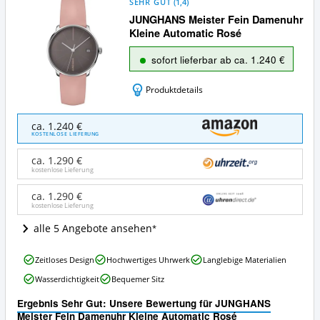
SEHR GUT
(
1,4
)
JUNGHANS Meister Fein Damenuhr
Kleine Automatic Rosé
sofort lieferbar ab ca. 1.240 €
Produktdetails
JUNGHANS
ca. 1.240 €
Meister
KOSTENLOSE LIEFERUNG
Fein
Damenuhr
ca. 1.290 €
Kleine
kostenlose Lieferung
Automatic
Rosé
ca. 1.290 €
kostenlose Lieferung
Angebote:
Wo
alle 5 Angebote ansehen
ist
diese
JUNGHANS
Junghans-
Zeitloses Design
Hochwertiges Uhrwerk
Langlebige Materialien
Meister
Uhr
Wasserdichtigkeit
Bequemer Sitz
Fein
erhältlich?
Damenuhr
Ergebnis Sehr Gut: Unsere Bewertung für JUNGHANS
Kleine
Meister Fein Damenuhr Kleine Automatic Rosé