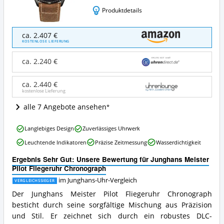
Produktdetails
Junghans
ca. 2.407 €
Meister
KOSTENLOSE LIEFERUNG
Pilot
Fliegeruhr
ca. 2.240 €
Chronograph
Angebote:
ca. 2.440 €
Wo
kostenlose Lieferung
ist
diese
alle 7 Angebote ansehen
Junghans-
Uhr
Junghans
erhältlich?
Langlebiges Design
Zuverlässiges Uhrwerk
Meister
Leuchtende Indikatoren
Präzise Zeitmessung
Wasserdichtigkeit
Pilot
Fliegeruhr
Ergebnis Sehr Gut: Unsere Bewertung für Junghans Meister
Chronograph
Pilot Fliegeruhr Chronograph
Vorteile:
Was
im Junghans-Uhr-Vergleich
VERGLEICHSSIEGER
spricht
Der Junghans Meister Pilot Fliegeruhr Chronograph
für
besticht durch seine sorgfältige Mischung aus Präzision
diese
und Stil. Er zeichnet sich durch ein robustes DLC-
Junghans-