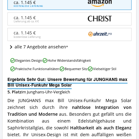
ca. 1.145 €
max
KOSTENLOSE LIEFERUNG
Bill
Unisex-
ca. 1.145 €
Funkuhr
Lieferung ab ca.
4 €
Mega
Solar
ca. 1.145 €
kostenlose Lieferung
Angebote:
Wo
alle 7 Angebote ansehen
ist
diese
JUNGHANS
Junghans-
Elegantes Design
Hohe Widerstandsfähigkeit
max
Uhr
Praktische Funktionalitäten
Bequemer Sitz
Vielseitiger Stil
Bill
erhältlich?
Unisex-
Ergebnis Sehr Gut: Unsere Bewertung für JUNGHANS max
Funkuhr
Bill Unisex-Funkuhr Mega Solar
Mega
5. Platz
im Junghans-Uhr-Vergleich
Solar
Vorteile:
Die JUNGHANS max Bill Unisex-Funkuhr Mega Solar
Was
zeichnet sich durch ihre
nahtlose Integration von
spricht
Tradition und Moderne
aus. Besonders gut gefällt uns die
für
diese
Kombination aus einem Edelstahlgehäuse und
Junghans-
Saphirkristallglas, die sowohl
Haltbarkeit als auch Eleganz
Uhr?
bietet. Ihr Unisex-Design ist mit dem auffälligen weißen