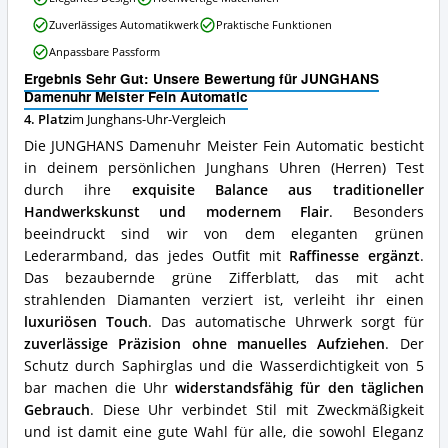
erhältlich?
Damenuhr
Zuverlässiges Automatikwerk
Praktische Funktionen
Meister
Fein
Anpassbare Passform
Automatic
Ergebnis Sehr Gut: Unsere Bewertung für JUNGHANS
Vorteile:
Damenuhr Meister Fein Automatic
Was
spricht
4. Platz
im Junghans-Uhr-Vergleich
für
Die JUNGHANS Damenuhr Meister Fein Automatic besticht
diese
in deinem persönlichen Junghans Uhren (Herren) Test
Junghans-
durch ihre
exquisite Balance aus traditioneller
Uhr?
Handwerkskunst und modernem Flair
. Besonders
beeindruckt sind wir von dem eleganten grünen
Lederarmband, das jedes Outfit mit
Raffinesse ergänzt
.
Das bezaubernde grüne Zifferblatt, das mit acht
strahlenden Diamanten verziert ist, verleiht ihr einen
luxuriösen Touch
. Das automatische Uhrwerk sorgt für
zuverlässige Präzision ohne manuelles Aufziehen
. Der
Schutz durch Saphirglas und die Wasserdichtigkeit von 5
bar machen die Uhr
widerstandsfähig für den täglichen
Gebrauch
. Diese Uhr verbindet Stil mit Zweckmäßigkeit
und ist damit eine gute Wahl für alle, die sowohl Eleganz