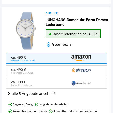
GUT
(
1,7
)
JUNGHANS Damenuhr Form Damen
Lederband
sofort lieferbar ab ca. 490 €
Produktdetails
JUNGHANS
ca. 490 €
Damenuhr
KOSTENLOSE LIEFERUNG
Form
Damen
ca. 490 €
Lederband
kostenlose Lieferung
Angebote:
Wo
ca. 490 €
kostenlose Lieferung
ist
diese
alle 5 Angebote ansehen
Junghans-
Uhr
JUNGHANS
erhältlich?
Elegantes Design
Langlebige Materialien
Damenuhr
Auswechselbare Armbänder
Umweltfreundliche Eigenschaften
Form