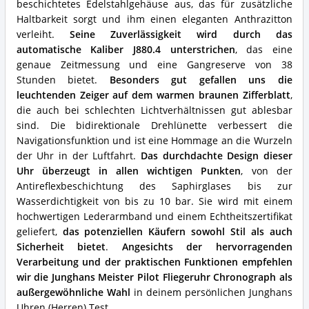
Uhr?
beschichtetes Edelstahlgehäuse aus, das für zusätzliche
Haltbarkeit sorgt und ihm einen eleganten Anthrazitton
verleiht.
Seine Zuverlässigkeit wird durch das
automatische Kaliber J880.4 unterstrichen
, das eine
genaue Zeitmessung und eine Gangreserve von 38
Stunden bietet.
Besonders gut gefallen uns die
leuchtenden Zeiger auf dem warmen braunen Zifferblatt
,
die auch bei schlechten Lichtverhältnissen gut ablesbar
sind. Die bidirektionale Drehlünette verbessert die
Navigationsfunktion und ist eine Hommage an die Wurzeln
der Uhr in der Luftfahrt.
Das durchdachte Design dieser
Uhr überzeugt in allen wichtigen Punkten
, von der
Antireflexbeschichtung des Saphirglases bis zur
Wasserdichtigkeit von bis zu 10 bar. Sie wird mit einem
hochwertigen Lederarmband und einem Echtheitszertifikat
geliefert,
das potenziellen Käufern sowohl Stil als auch
Sicherheit bietet
.
Angesichts der hervorragenden
Verarbeitung und der praktischen Funktionen empfehlen
wir die Junghans Meister Pilot Fliegeruhr Chronograph als
außergewöhnliche Wahl
in deinem persönlichen Junghans
Uhren (Herren) Test.