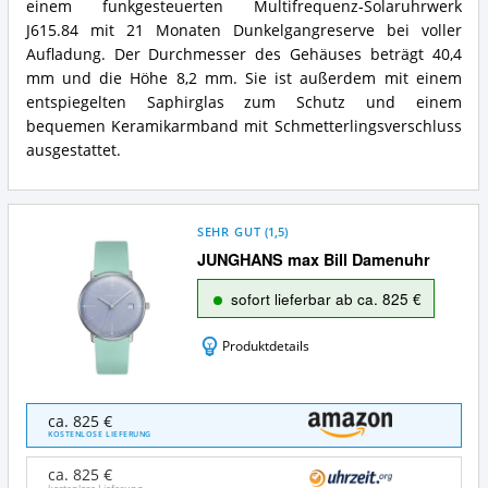
einem funkgesteuerten Multifrequenz-Solaruhrwerk
J615.84 mit 21 Monaten Dunkelgangreserve bei voller
Aufladung. Der Durchmesser des Gehäuses beträgt 40,4
mm und die Höhe 8,2 mm. Sie ist außerdem mit einem
entspiegelten Saphirglas zum Schutz und einem
bequemen Keramikarmband mit Schmetterlingsverschluss
ausgestattet.
SEHR GUT
(
1,5
)
JUNGHANS max Bill Damenuhr
sofort lieferbar ab ca. 825 €
Produktdetails
JUNGHANS
ca. 825 €
max
KOSTENLOSE LIEFERUNG
Bill
Damenuhr
ca. 825 €