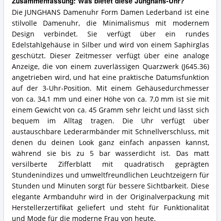
Zusammenfassung: Was bietet diese Junghans-Uhr?
Die JUNGHANS Damenuhr Form Damen Lederband ist eine
stilvolle Damenuhr, die Minimalismus mit modernem
Design verbindet. Sie verfügt über ein rundes
Edelstahlgehäuse in Silber und wird von einem Saphirglas
geschützt. Dieser Zeitmesser verfügt über eine analoge
Anzeige, die von einem zuverlässigen Quarzwerk (J645.36)
angetrieben wird, und hat eine praktische Datumsfunktion
auf der 3-Uhr-Position. Mit einem Gehäusedurchmesser
von ca. 34,1 mm und einer Höhe von ca. 7,0 mm ist sie mit
einem Gewicht von ca. 45 Gramm sehr leicht und lässt sich
bequem im Alltag tragen. Die Uhr verfügt über
austauschbare Lederarmbänder mit Schnellverschluss, mit
denen du deinen Look ganz einfach anpassen kannst,
während sie bis zu 5 bar wasserdicht ist. Das matt
versilberte Zifferblatt mit quadratisch geprägten
Stundenindizes und umweltfreundlichen Leuchtzeigern für
Stunden und Minuten sorgt für bessere Sichtbarkeit. Diese
elegante Armbanduhr wird in der Originalverpackung mit
Herstellerzertifikat geliefert und steht für Funktionalität
und Mode für die moderne Frau von heute.