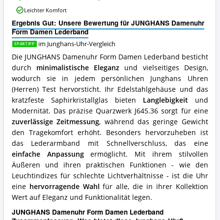
Damen
Leichter Komfort
Lederband
Ergebnis Gut: Unsere Bewertung für JUNGHANS Damenuhr
Vorteile:
Form Damen Lederband
Was
spricht
im Junghans-Uhr-Vergleich
SPARTIPP
für
Die JUNGHANS Damenuhr Form Damen Lederband besticht
diese
durch
minimalistische Eleganz
und vielseitiges Design,
Junghans-
Uhr?
wodurch sie in jedem persönlichen Junghans Uhren
(Herren) Test hervorsticht. Ihr Edelstahlgehäuse und das
kratzfeste Saphirkristallglas bieten
Langlebigkeit
und
Modernität. Das präzise Quarzwerk J645.36 sorgt für eine
zuverlässige Zeitmessung
, während das geringe Gewicht
den Tragekomfort erhöht. Besonders hervorzuheben ist
das Lederarmband mit Schnellverschluss, das eine
einfache Anpassung
ermöglicht. Mit ihrem stilvollen
Äußeren und ihren praktischen Funktionen - wie den
Leuchtindizes für schlechte Lichtverhältnisse - ist die Uhr
eine
hervorragende Wahl
für alle, die in ihrer Kollektion
Wert auf Eleganz und Funktionalität legen.
JUNGHANS Damenuhr Form Damen Lederband