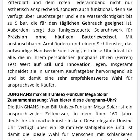
Zifferblatt und dem roten Lederarmband nicht nur
ästhetisch ansprechend, sondern auch funktional, denn sie
verfügt über Leuchtzeiger und eine Wasserdichtigkeit bis
zu 5 bar, die
für den täglichen Gebrauch geeignet
ist.
Außerdem sorgt das funkgesteuerte Solaruhrwerk für
Präzision ohne häufigen Batteriewechsel
. Mit
austauschbaren Armbändern und einem Sichtfenster, das
aufwändige Handwerkskunst zeigt, ist diese Uhr ideal für
alle, die in ihrem persönlichen Junghans Uhren (Herren)
Test
Wert auf Stil und Innovation
legen. Insgesamt
schneidet sie in unserem Kaufratgeber hervorragend ab
und ist damit eine
sehr empfehlenswerte Wahl
für
anspruchsvolle Käufer.
JUNGHANS max Bill Unisex-Funkuhr Mega Solar
Zusammenfassung: Was bietet diese Junghans-Uhr?
Die JUNGHANS max Bill Unisex-Funkuhr Mega Solar ist ein
anspruchsvoller Zeitmesser, in dem über 160 Jahre
deutsche Uhrmacherkunst stecken. Diese elegante Unisex-
Uhr verfügt über ein 38-mm-Edelstahlgehäuse und ist
damit die ideale Wahl für Menschen mit schlankeren