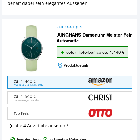
behält dabei sein elegantes Aussehen.
SEHR GUT
(
1,4
)
JUNGHANS Damenuhr Meister Fein
Automatic
sofort lieferbar ab ca. 1.440 €
Produktdetails
JUNGHANS
ca. 1.440 €
Damenuhr
KOSTENLOSE LIEFERUNG
Meister
Fein
ca. 1.540 €
Automatic
Lieferung ab ca.
4 €
Angebote:
Wo
Top Preis
ist
diese
alle 4 Angebote ansehen
Junghans-
Uhr
JUNGHANS
Elegantes Design
Hochwertige Materialien