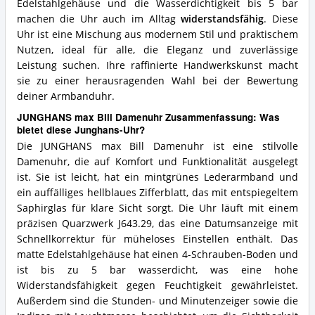
Edelstahlgehäuse und die Wasserdichtigkeit bis 5 bar
machen die Uhr auch im Alltag
widerstandsfähig
. Diese
Uhr ist eine Mischung aus modernem Stil und praktischem
Nutzen, ideal für alle, die Eleganz und zuverlässige
Leistung suchen. Ihre raffinierte Handwerkskunst macht
sie zu einer herausragenden Wahl bei der Bewertung
deiner Armbanduhr.
JUNGHANS max Bill Damenuhr Zusammenfassung: Was
bietet diese Junghans-Uhr?
Die JUNGHANS max Bill Damenuhr ist eine stilvolle
Damenuhr, die auf Komfort und Funktionalität ausgelegt
ist. Sie ist leicht, hat ein mintgrünes Lederarmband und
ein auffälliges hellblaues Zifferblatt, das mit entspiegeltem
Saphirglas für klare Sicht sorgt. Die Uhr läuft mit einem
präzisen Quarzwerk J643.29, das eine Datumsanzeige mit
Schnellkorrektur für müheloses Einstellen enthält. Das
matte Edelstahlgehäuse hat einen 4-Schrauben-Boden und
ist bis zu 5 bar wasserdicht, was eine hohe
Widerstandsfähigkeit gegen Feuchtigkeit gewährleistet.
Außerdem sind die Stunden- und Minutenzeiger sowie die