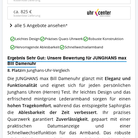
Angebote:
kostenlose Lieferung
Wo
ist
ca. 825 €
kostenlose Lieferung
diese
Junghans-
alle 5 Angebote ansehen
Uhr
erhältlich?
JUNGHANS
Leichtes Design
Präzises Quarz-Uhrwerk
Robuste Konstruktion
max
Hervorragende Ablesbarkeit
Schnellwechselarmband
Bill
Damenuhr
Ergebnis Sehr Gut: Unsere Bewertung für JUNGHANS max
Vorteile:
Bill Damenuhr
Was
8. Platz
im Junghans-Uhr-Vergleich
spricht
für
Die JUNGHANS max Bill Damenuhr glänzt mit
Eleganz und
diese
Funktionalität
und eignet sich für jeden persönlichen
Junghans-
Junghans Uhren (Herren) Test. Ihr leichtes Design und das
Uhr?
erfrischend mintgrüne Lederarmband sorgen für einen
hohen Tragekomfort
, während das entspiegelte Saphirglas
die
Ablesbarkeit der Zeit verbessert
. Ihr präzises
Quarzwerk garantiert
Zuverlässigkeit
, gepaart mit einer
praktischen Datumsanzeige und einer
Schnellwechselfunktion für das Armband. Das robuste