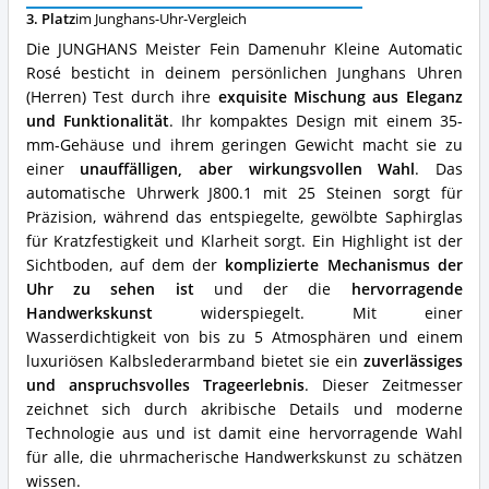
Automatic
3. Platz
im Junghans-Uhr-Vergleich
Rosé
Vorteile:
Die JUNGHANS Meister Fein Damenuhr Kleine Automatic
Was
Rosé besticht in deinem persönlichen Junghans Uhren
spricht
(Herren) Test durch ihre
exquisite Mischung aus Eleganz
für
diese
und Funktionalität
. Ihr kompaktes Design mit einem 35-
Junghans-
mm-Gehäuse und ihrem geringen Gewicht macht sie zu
Uhr?
einer
unauffälligen, aber wirkungsvollen Wahl
. Das
automatische Uhrwerk J800.1 mit 25 Steinen sorgt für
Präzision, während das entspiegelte, gewölbte Saphirglas
für Kratzfestigkeit und Klarheit sorgt. Ein Highlight ist der
Sichtboden, auf dem der
komplizierte Mechanismus der
Uhr zu sehen ist
und der die
hervorragende
Handwerkskunst
widerspiegelt. Mit einer
Wasserdichtigkeit von bis zu 5 Atmosphären und einem
luxuriösen Kalbslederarmband bietet sie ein
zuverlässiges
und anspruchsvolles Trageerlebnis
. Dieser Zeitmesser
zeichnet sich durch akribische Details und moderne
Technologie aus und ist damit eine hervorragende Wahl
für alle, die uhrmacherische Handwerkskunst zu schätzen
wissen.