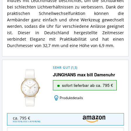
Indizes mit Leuchtmasse beschichtet, um die Sichtbarkeit
bei schlechten Lichtverhältnissen zu verbessern. Dank der
praktischen Schnellwechselfunktion können die
Armbänder ganz einfach und ohne Werkzeug gewechselt
werden, sodass die Uhr für verschiedene Anlässe geeignet
ist. Dieser in Deutschland hergestellte Zeitmesser
verbindet Eleganz mit Praktikabilität und hat einen
Durchmesser von 32,7 mm und eine Höhe von 6,9 mm.
SEHR GUT
(
1,5
)
JUNGHANS max bill Damenuhr
sofort lieferbar ab ca. 795 €
Produktdetails
JUNGHANS
ca. 795 €
max
KOSTENLOSE LIEFERUNG
bill