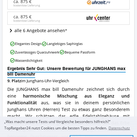
Damenuhr
ca. 875 €
Angebote:
kostenlose Lieferung
Wo
ist
ca. 875 €
kostenlose Lieferung
diese
Junghans-
alle 6 Angebote ansehen
Uhr
erhältlich?
JUNGHANS
Elegantes Design
Langlebiges Saphirglas
max
Zuverlässiges Quarzuhrwerk
Bequeme Passform
bill
Damenuhr
Wasserdichtigkeit
Vorteile:
Ergebnis Sehr Gut: Unsere Bewertung für JUNGHANS max
Was
bill Damenuhr
spricht
für
9. Platz
im Junghans-Uhr-Vergleich
diese
Die JUNGHANS max bill Damenuhr zeichnet sich durch
Junghans-
eine
harmonische Mischung aus Eleganz und
Uhr?
Funktionalität
aus, was sie in deinem persönlichen
Junghans Uhren (Herren) Test zu etwas ganz Besonderem
macht. Wir schätzen das edle Edelstahlgehäuse mit
„Was macht unsere Tests und Vergleiche besonders hilfreich?“
weißem Zifferblatt und goldfarbenen Details, das das Erbe
TopRatgeber24 nutzt Cookies um die besten Tipps zu finden.
Datenschutz
von Junghans in Sachen stilvollem Design verkörpert. Der
bequeme Durchmesser von 32,7 mm
passt auch zu