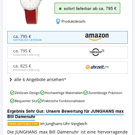
sofort lieferbar ab ca. 795 €
Produktdetails
JUNGHANS
ca. 795 €
max
KOSTENLOSE LIEFERUNG
Bill
Damenuhr
ca. 795 €
Angebote:
kostenlose Lieferung
Wo
ist
ca. 825 €
kostenlose Lieferung
diese
Junghans-
alle 6 Angebote ansehen
Uhr
erhältlich?
JUNGHANS
Zeitloses Design
Hochwertige Materialien
Zuverlässige Präzision
max
Bequemer Sitz
Praktische Funktionalitäten
Bill
Damenuhr
Ergebnis Sehr Gut: Unsere Bewertung für JUNGHANS max
Vorteile:
Bill Damenuhr
Was
spricht
im Junghans-Uhr-Vergleich
PREIS-LEISTUNGS-TIPP
für
Die JUNGHANS max Bill Damenuhr ist eine hervorragende