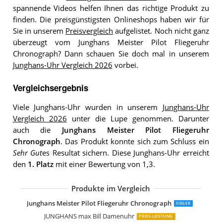
spannende Videos helfen Ihnen das richtige Produkt zu
finden. Die preisgünstigsten Onlineshops haben wir für
Sie in unserem
Preisvergleich
aufgelistet. Noch nicht ganz
überzeugt vom Junghans Meister Pilot Fliegeruhr
Chronograph? Dann schauen Sie doch mal in unserem
Junghans-Uhr Vergleich 2026
vorbei.
Vergleichsergebnis
Viele Junghans-Uhr wurden in unserem
Junghans-Uhr
Vergleich 2026
unter die Lupe genommen. Darunter
auch die
Junghans Meister Pilot Fliegeruhr
Chronograph
. Das Produkt konnte sich zum Schluss ein
Sehr Gut
es Resultat sichern. Diese Junghans-Uhr erreicht
den
1. Platz
mit einer Bewertung von 1,3.
Produkte im Vergleich
JUNGHANS Damenuhr Meister Fein A
JUNGHANS max Bill Unisex-Funkuhr M
Junghans Force Funk-Solar-Uhr
JUNGHANS max Bill Damenuhr
JUNGHANS max bill Damenuhr
JUNGHANS max Bill Damen-Armbandu
JUNGHANS Unisex-Armbanduhr Quar
JUNGHANS Damenuhr Form Grau
JUNGHANS Damenuhr Form Quarz Be
JUNGHANS Damen-Armbanduhr Form
Junghans Meister Pilot Fliegeruhr Chronograph
SIEGER
JUNGHANS max Bill Damenuhr
PREIS-LEISTUNG