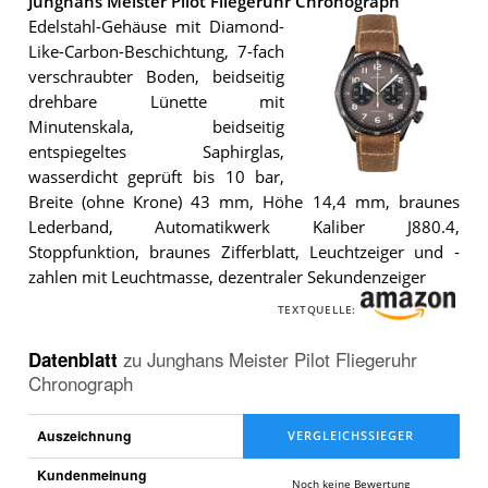
Junghans Meister Pilot Fliegeruhr Chronograph
Edelstahl-Gehäuse mit Diamond-
Like-Carbon-Beschichtung, 7-fach
verschraubter Boden, beidseitig
drehbare Lünette mit
Minutenskala, beidseitig
entspiegeltes Saphirglas,
wasserdicht geprüft bis 10 bar,
Die
Breite (ohne Krone) 43 mm, Höhe 14,4 mm, braunes
Junghans
Meister
Lederband, Automatikwerk Kaliber J880.4,
Pilot
Stoppfunktion, braunes Zifferblatt, Leuchtzeiger und -
Fliegeruhr
zahlen mit Leuchtmasse, dezentraler Sekundenzeiger
Chronograph
.
TEXTQUELLE:
Datenblatt
zu
Junghans Meister Pilot Fliegeruhr
Chronograph
Auszeichnung
Kundenmeinung
Noch keine Bewertung