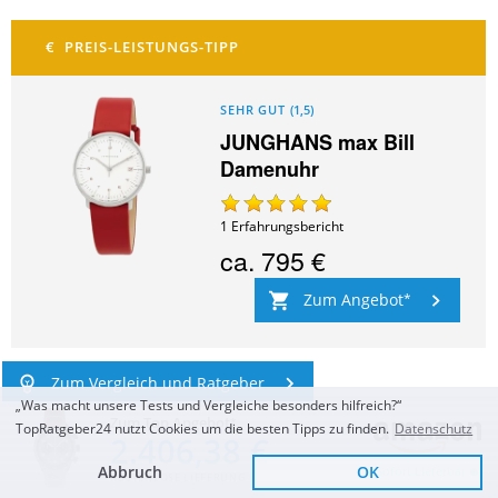
SEHR GUT
(
1,5
)
JUNGHANS max Bill
Damenuhr
1
Erfahrungsbericht
ca.
795 €
Zum Angebot
Zum Vergleich und Ratgeber
„Was macht unsere Tests und Vergleiche besonders hilfreich?“
Zum Top Angebot
TopRatgeber24 nutzt Cookies um die besten Tipps zu finden.
Datenschutz
2.406,38 €
Abbruch
OK
Sofort Lieferbar
KOSTENLOSE LIEFERUNG