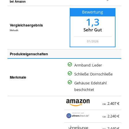
bei Amazon
Bewertung
1,3
Vergleichsergebnis
Sehr Gut
Methodik
01/2026
Produkteigenschaften
Armband: Leder
Schließe: Dornschließe
Merkmale
Gehäuse: Edelstahl
beschichtet
2.407 €
ca.
2.240 €
ca.
2.440 €
ca.