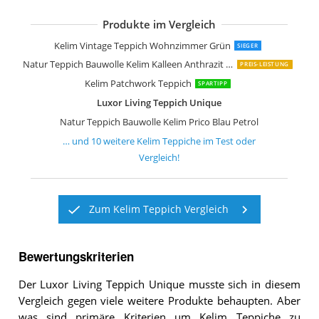
Produkte im Vergleich
Natur Teppich Bauwolle Kelim Prico B
Navarro Natur Teppich Bauwolle Keli
Kelim Teppich aus Bester Wolle
Pergamon Natur Teppich Kelim Kallee
Kelim Vintage Teppich Wohnzimmer Grün
SIEGER
Natur Teppich Bauwolle Kelim Kalleen Anthrazit in 6 Größen
PREIS-LEISTUNG
Kelim Patchwork Teppich
SPARTIPP
Luxor Living Teppich Unique
Natur Teppich Bauwolle Kelim Prico Blau Petrol
… und
10
weitere
Kelim Teppiche
im Test oder
Vergleich!
Zum Kelim Teppich Vergleich
Bewertungskriterien
Der Luxor Living Teppich Unique musste sich in diesem
Vergleich gegen viele weitere Produkte behaupten. Aber
was sind primäre Kriterien um Kelim Teppiche zu