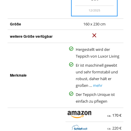
12/2025
Größe
160 x 230 cm
N
weitere Größe verfügbar
e
i
Hergestellt wird der
n
Teppich von Luxor Living
Er ist maschinell gewebt
und sehr formstabil und
Merkmale
robust, daher hält er
großen …
mehr
Der Teppich Unique ist
einfach zu pflegen
170 €
ca.
220 €
ca.