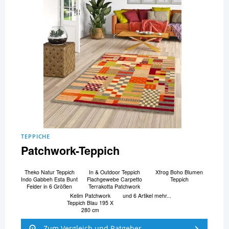
TEPPICHE
Patchwork-Teppich
Theko Natur Teppich
In & Outdoor Teppich
Xfrog Boho Blumen
Indo Gabbeh Esta Bunt
Flachgewebe Carpetto
Teppich
Felder in 6 Größen
Terrakotta Patchwork
Kelim Patchwork
und 6 Artikel mehr...
Teppich Blau 195 X
280 cm
Zum Vergleich und Ratgeber