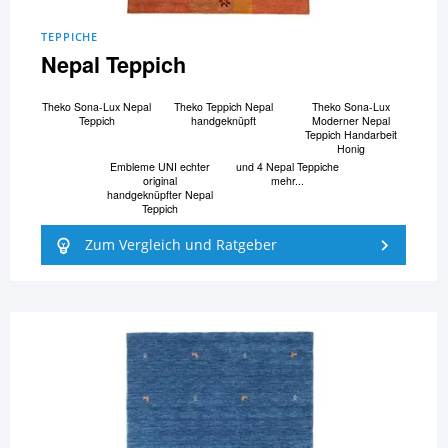
TEPPICHE
Nepal Teppich
Theko Sona-Lux Nepal
Theko Teppich Nepal
Theko Sona-Lux
Teppich
handgeknüpft
Moderner Nepal
Teppich Handarbeit
Honig
Embleme UNI echter
und 4 Nepal Teppiche
original
mehr...
handgeknüpfter Nepal
Teppich
Zum Vergleich und Ratgeber