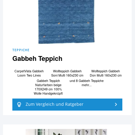
TEPPICHE
Gabbeh Teppich
CarpetVista Gabbeh
Wollteppich Gabbeh
Wollteppich Gabbeh
Loom Two Lines
Soni Multi 160x230 cm
Don Multi 160x230 cm
Gabbeh Teppich
und 8 Gabbeh Teppiche
Naturfarben beige
mehr...
170X249 cm 100%
Wolle Handgeknüpft
Zum Vergleich und Ratgeber