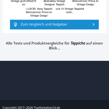
Vintage groß 200x274
Abstraktes Vintage
Wohnzimmer Prima im
cm
Designer Teppich
Vintage Design
-LUXOR- living Teppich
und 14 Vintage-Teppiche
Wohnzimmer Prima im
mehr...
Vintage Design
Zum Vergleich und Ratgeber
Alle Tests und Produktvergleiche für
Teppiche
auf einen
Blick…
Copyright
2017–
2026
TopRatgeber24.de