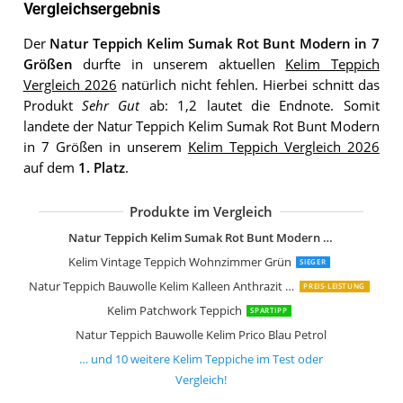
Vergleichsergebnis
Der
Natur Teppich Kelim Sumak Rot Bunt Modern in 7
Größen
durfte in unserem aktuellen
Kelim Teppich
Vergleich 2026
natürlich nicht fehlen. Hierbei schnitt das
Produkt
Sehr Gut
ab: 1,2 lautet die Endnote. Somit
landete der Natur Teppich Kelim Sumak Rot Bunt Modern
in 7 Größen in unserem
Kelim Teppich Vergleich 2026
auf dem
1. Platz
.
Produkte im Vergleich
Natur Teppich Bauwolle Kelim Prico B
Navarro Natur Teppich Bauwolle Keli
Kelim Teppich aus Bester Wolle
Pergamon Natur Teppich Kelim Kallee
Natur Teppich Kelim Sumak Rot Bunt Modern in 7 Größen
Kelim Vintage Teppich Wohnzimmer Grün
SIEGER
Natur Teppich Bauwolle Kelim Kalleen Anthrazit in 6 Größen
PREIS-LEISTUNG
Kelim Patchwork Teppich
SPARTIPP
Natur Teppich Bauwolle Kelim Prico Blau Petrol
… und
10
weitere
Kelim Teppiche
im Test oder
Vergleich!