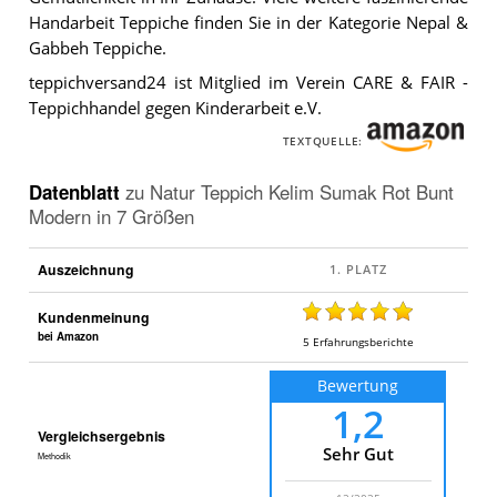
Bunt
Handarbeit Teppiche finden Sie in der Kategorie Nepal &
Modern
Gabbeh Teppiche.
in
7
teppichversand24 ist Mitglied im Verein CARE & FAIR -
Größen
.
Teppichhandel gegen Kinderarbeit e.V.
TEXTQUELLE:
Datenblatt
zu
Natur Teppich Kelim Sumak Rot Bunt
Modern in 7 Größen
Auszeichnung
Kundenmeinung
bei Amazon
5
Erfahrungsberichte
Bewertung
1,2
Vergleichsergebnis
Sehr Gut
Methodik