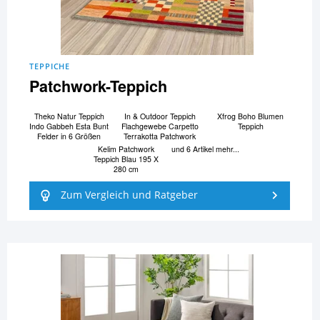
TEPPICHE
Patchwork-Teppich
Theko Natur Teppich
In & Outdoor Teppich
Xfrog Boho Blumen
Indo Gabbeh Esta Bunt
Flachgewebe Carpetto
Teppich
Felder in 6 Größen
Terrakotta Patchwork
Kelim Patchwork
und 6 Artikel mehr...
Teppich Blau 195 X
280 cm
Zum Vergleich und Ratgeber