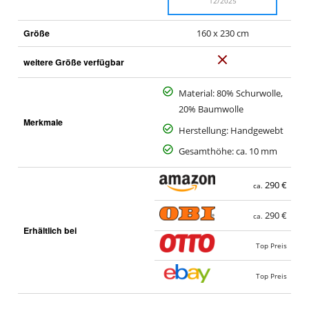
12/2025
Größe
160 x 230 cm
N
weitere Größe verfügbar
e
i
Material: 80% Schurwolle,
n
20% Baumwolle
Merkmale
Herstellung: Handgewebt
Gesamthöhe: ca. 10 mm
290 €
ca.
290 €
ca.
Erhältlich bei
Top Preis
Top Preis