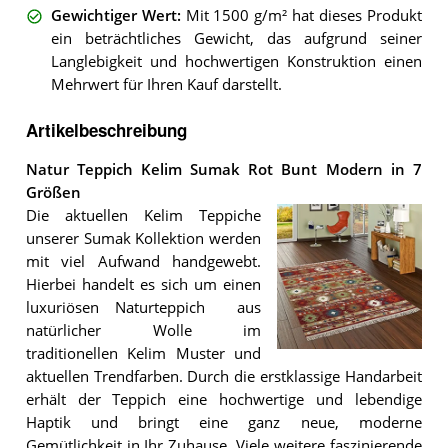
Gewichtiger Wert
:
Mit 1500 g/m² hat dieses Produkt
ein beträchtliches Gewicht, das aufgrund seiner
Langlebigkeit und hochwertigen Konstruktion einen
Mehrwert für Ihren Kauf darstellt.
Artikelbeschreibung
Natur Teppich Kelim Sumak Rot Bunt Modern in 7
Größen
Die aktuellen Kelim Teppiche
unserer Sumak Kollektion werden
mit viel Aufwand handgewebt.
Hierbei handelt es sich um einen
luxuriösen Naturteppich aus
natürlicher Wolle im
traditionellen Kelim Muster und
Der
aktuellen Trendfarben. Durch die erstklassige Handarbeit
Natur
Teppich
erhält der Teppich eine hochwertige und lebendige
Kelim
Haptik und bringt eine ganz neue, moderne
Sumak
Gemütlichkeit in Ihr Zuhause. Viele weitere faszinierende
Rot