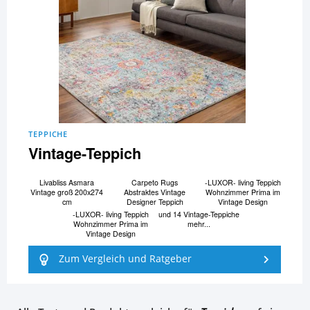
TEPPICHE
Vintage-Teppich
Livabliss Asmara
Carpeto Rugs
-LUXOR- living Teppich
Vintage groß 200x274
Abstraktes Vintage
Wohnzimmer Prima im
cm
Designer Teppich
Vintage Design
-LUXOR- living Teppich
und 14 Vintage-Teppiche
Wohnzimmer Prima im
mehr...
Vintage Design
Zum Vergleich und Ratgeber