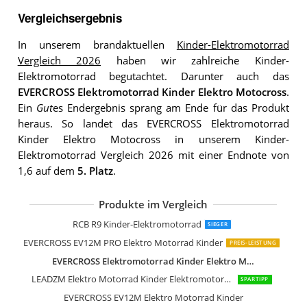
Vergleichsergebnis
In unserem brandaktuellen
Kinder-Elektromotorrad
Vergleich 2026
haben wir zahlreiche Kinder-
Elektromotorrad begutachtet. Darunter auch das
EVERCROSS Elektromotorrad Kinder Elektro Motocross
.
Ein
Gut
es Endergebnis sprang am Ende für das Produkt
heraus. So landet das EVERCROSS Elektromotorrad
Kinder Elektro Motocross in unserem Kinder-
Elektromotorrad Vergleich 2026 mit einer Endnote von
1,6 auf dem
5. Platz
.
Produkte im Vergleich
Oryxearth Kinder Motorrad elektrisch
EVERCROSS Elektro Motorrad Kinder
GOPLUS Kinder Motorrad 12V
RCB R9 Kinder-Elektromotorrad
SIEGER
EVERCROSS EV12M PRO Elektro Motorrad Kinder
PREIS-LEISTUNG
EVERCROSS Elektromotorrad Kinder Elektro Motocross
LEADZM Elektro Motorrad Kinder Elektromotorrad
SPARTIPP
EVERCROSS EV12M Elektro Motorrad Kinder