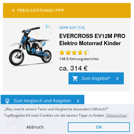
SEHR GUT
(
1,5
)
EVERCROSS EV12M PRO
Elektro Motorrad Kinder
148
Erfahrungsberichte
ca.
314 €
Zum Angebot
Zum Vergleich und Ratgeber
„Was macht unsere Tests und Vergleiche besonders hilfreich?“
Zum Top Angebot
TopRatgeber24 nutzt Cookies um die besten Tipps zu finden.
Datenschutz
209,99 €
Abbruch
OK
Sofort Lieferbar
KOSTENLOSE LIEFERUNG