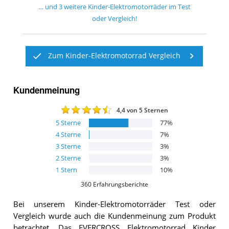
… und
3
weitere
Kinder-Elektromotorräder
im Test
oder Vergleich!
Zum Kinder-Elektromotorrad Vergleich
Kundenmeinung
4,4
von 5 Sternen
5
Sterne
77
%
4
Sterne
7
%
3
Sterne
3
%
2
Sterne
3
%
1
Stern
10
%
360
Erfahrungsberichte
Bei unserem
Kinder-Elektromotorräder
Test oder
Vergleich wurde auch die Kundenmeinung zum Produkt
betrachtet.
Das
EVERCROSS Elektromotorrad Kinder