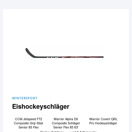
WINTERSPORT
Eishockeyschläger
CCM Jetspeed FT2
Warrior Alpha DX
Warrior Covert QRL
Composite Grip Stick
Composite Schläger
Pro Hockeyschläger
Senior 85 Flex
Senior Flex 85 63'