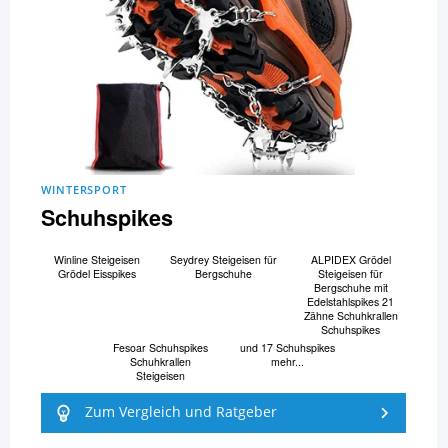
WINTERSPORT
Schuhspikes
Winline Steigeisen
Seydrey Steigeisen für
ALPIDEX Grödel
Grödel Eisspikes
Bergschuhe
Steigeisen für
Bergschuhe mit
Edelstahlspikes 21
Zähne Schuhkrallen
Schuhspikes
Fesoar Schuhspikes
und 17 Schuhspikes
Schuhkrallen
mehr...
Steigeisen
Zum Vergleich und Ratgeber