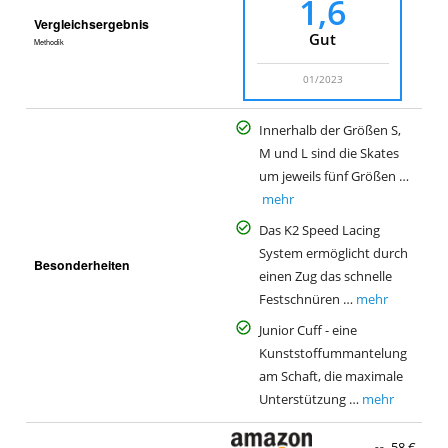
1,6
Vergleichsergebnis
Gut
Methodik
01/2023
Innerhalb der Größen S,
M und L sind die Skates
um jeweils fünf Größen …
mehr
Das K2 Speed Lacing
System ermöglicht durch
Besonderheiten
einen Zug das schnelle
Festschnüren …
mehr
Junior Cuff - eine
Kunststoffummantelung
am Schaft, die maximale
Unterstützung …
mehr
58 €