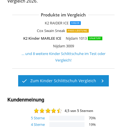
Vergleich 2026.
Produkte im Vergleich
Roces okey Ice Girl
K2 Joker ICE
HUDORA rGo
Cox Swain PUSH
K2 Skate Raider Ice
K2 Juno Ice
Ultrasport Kinderschlittschuhe
K2 RAIDER ICE
SIEGER
Cox Swain Sneak
PREIS-LEISTUNG
K2 Kinder MARLEE ICE
Nijdam 1013
SPARTIPP
Nijdam 3009
… und
8
weitere
Kinder Schlittschuhe
im Test oder
Vergleich!
Zum Kinder Schlittschuh Vergleich
Kundenmeinung
4,5
von 5 Sternen
5
Sterne
70
%
4
Sterne
19
%