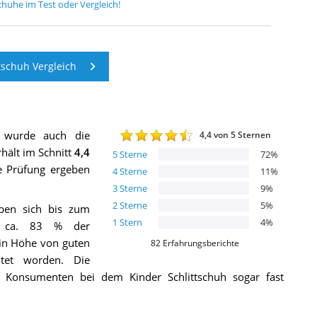
schuhe
im Test oder Vergleich!
tschuh Vergleich
 wurde auch die
4,4
von 5 Sternen
hält im Schnitt
4,4
5
Sterne
72
%
ie Prüfung ergeben
4
Sterne
11
%
3
Sterne
9
%
2
Sterne
5
%
ben sich bis zum
1
Stern
4
%
In ca. 83 % der
o in Höhe von guten
82
Erfahrungsberichte
tet worden. Die
Konsumenten bei dem Kinder Schlittschuh sogar fast