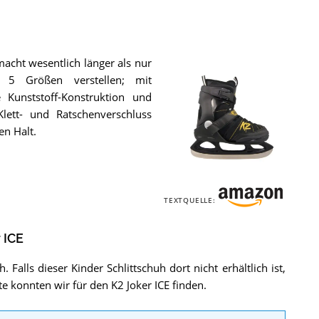
macht wesentlich länger als nur
 5 Größen verstellen; mit
Kunststoff-Konstruktion und
 Klett- und Ratschenverschluss
en Halt.
Der
K2
TEXTQUELLE:
Joker
ICE
.
 ICE
. Falls dieser Kinder Schlittschuh dort nicht erhältlich ist,
te konnten wir für den K2 Joker ICE finden.