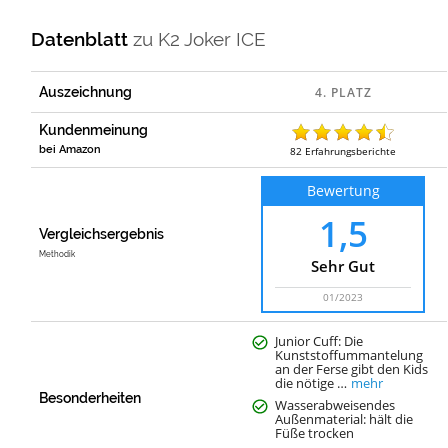
Datenblatt
zu
K2 Joker ICE
Auszeichnung
Kundenmeinung
bei Amazon
82
Erfahrungsberichte
Bewertung
1,5
Vergleichsergebnis
Methodik
Sehr Gut
01/2023
Junior Cuff: Die
Kunststoffummantelung
an der Ferse gibt den Kids
die nötige …
mehr
Besonderheiten
Wasserabweisendes
Außenmaterial: hält die
Füße trocken