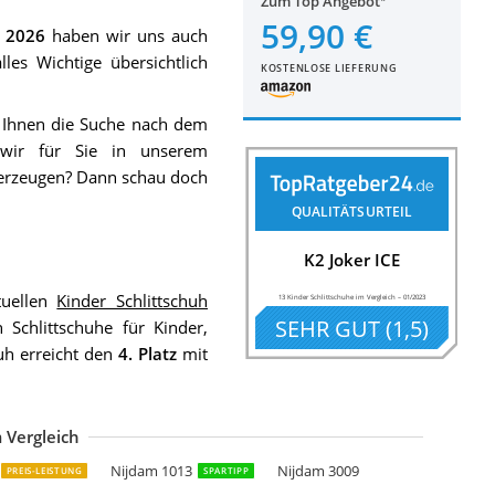
Zum Top Angebot
59,90 €
h 2026
haben wir uns auch
les Wichtige übersichtlich
KOSTENLOSE LIEFERUNG
r Ihnen die Suche nach dem
 wir für Sie in unserem
überzeugen? Dann schau doch
QUALITÄTSURTEIL
K2 Joker ICE
uellen
Kinder Schlittschuh
13 Kinder Schlittschuhe im Vergleich
–
01/2023
SEHR GUT
(
1,5
)
Schlittschuhe für Kinder,
huh erreicht den
4. Platz
mit
 Vergleich
oces okey Ice Girl
oces Kinder Jokey Ice 2.0 Girl Verstellbarer Schlittschuh
2 Kinder MARLEE ICE
UDORA rGo
ox Swain PUSH
2 Skate Raider Ice
2 Juno Ice
ltrasport Kinderschlittschuhe
Nijdam 1013
Nijdam 3009
PREIS-LEISTUNG
SPARTIPP