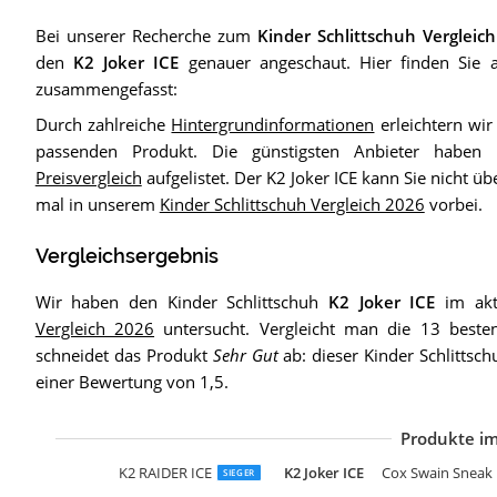
Bei unserer Recherche zum
Kinder Schlittschuh Vergleic
den
K2 Joker ICE
genauer angeschaut. Hier finden Sie al
zusammengefasst:
Durch zahlreiche
Hintergrundinformationen
erleichtern wi
passenden Produkt. Die günstigsten Anbieter haben
Preisvergleich
aufgelistet. Der K2 Joker ICE kann Sie nicht 
mal in unserem
Kinder Schlittschuh Vergleich 2026
vorbei.
Vergleichsergebnis
Wir haben den Kinder Schlittschuh
K2 Joker ICE
im akt
Vergleich 2026
untersucht. Vergleicht man die 13 besten 
schneidet das Produkt
Sehr Gut
ab: dieser Kinder Schlittsc
einer Bewertung von 1,5.
Produkte im
R
R
K
H
C
K
K
U
K2 RAIDER ICE
K2 Joker ICE
Cox Swain Sneak
SIEGER