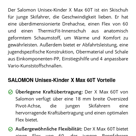
Der Salomon Unisex-Kinder X Max 60T ist ein Skischuh
für junge Skifahrer, die Geschwindigkeit lieben. Er hat
eine überdimensionierte Drehachse, einen Flex von 60
und einen ThermicFit-Innenschuh aus anatomisch
geformtem Schaumstoff, um Wärme und Komfort zu
gewährleisten. Außerdem bietet er Abfahrtsleistung, eine
jugendspezifische Konstruktion, Obermaterial und Schale
aus Einkomponenten-PP, Einstiegshilfe und 4 anpassbare
Vario-Kunststoffschnallen.
SALOMON Unisex-Kinder X Max 60T Vorteile
Überlegene Kraftübertragung
:
Der X Max 60T von
Salomon verfügt über eine 18 mm breite Oversized
Pivot-Achse, die jungen Skifahrern eine
hervorragende Kraftübertragung und einen optimalen
Flex bietet.
Außergewöhnliche Flexibilität
:
Der X Max 60T bietet
einen Flex von 60, der jungen Rennfahrern