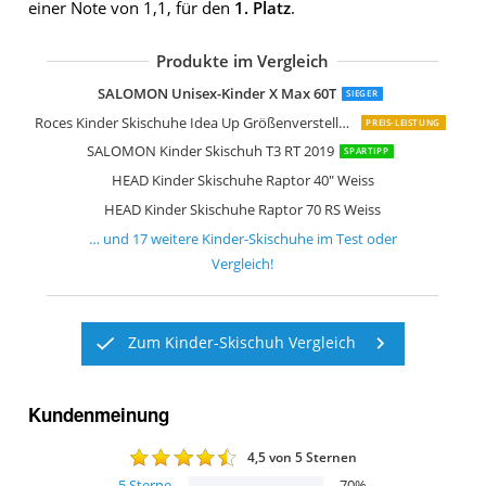
einer Note von 1,1, für den
1. Platz
.
Produkte im Vergleich
Nordica GP Junior Skischuhe Kinder Ski
Lange Kinder Skischuhe blau 23 1/2
Elan Kinder Skischuhe keine 16 1/2
Rossignol Hero J4 Skischuhe
HEAD Kinder Skischuhe weiß 22 1/2
HEAD Kinder Skischuhe Raptor 60 Whi
Lange Kinder RSJ 60 Skischuhe blau 22
HEAD Kinder Skischuhe Raptor 40" We
SALOMON Kinder Skischuh T2 RT 201
Fischer Kinder RC4 60 JR Skischuhe sc
Rossignol Hero Skischuhe Kinder
Tecno Pro Tecnopro T50-3 Schneestief
ATOMIC Kinder Skischuh Waymaker 2
TECNOPRO Kinder Skitty Skistiefel
SALOMON Unisex-Kinder X Max 60T
SIEGER
Roces Kinder Skischuhe Idea Up Größenverstellbar
PREIS-LEISTUNG
SALOMON Kinder Skischuh T3 RT 2019
SPARTIPP
HEAD Kinder Skischuhe Raptor 40" Weiss
HEAD Kinder Skischuhe Raptor 70 RS Weiss
… und
17
weitere
Kinder-Skischuhe
im Test oder
Vergleich!
Zum Kinder-Skischuh Vergleich
Kundenmeinung
4,5
von 5 Sternen
5
Sterne
70
%