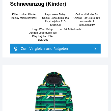
Schneeanzug (Kinder)
Killtec Unisex Kinder
Lego Wear Baby-
Outburst Kinder Ski
Kesley Mini Skioverall
Unisex Lego duplo Tec
Overall Rot Größe 104
Play Lwjulian 710-
wasserdicht
Skianzug
atmungsaktiv
Lego Wear Baby-
und 14 Artikel mehr...
Jungen Lego duplo Tec
Play Lwjulian 714-
Skianzug
Zum Vergleich und Ratgeber