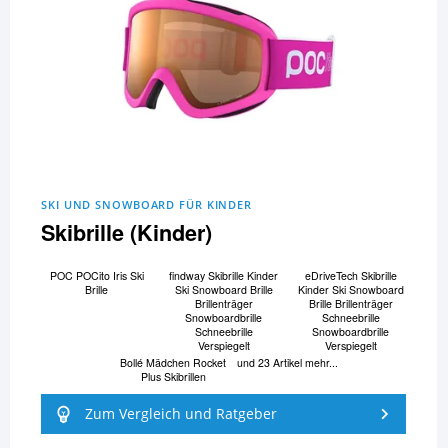
SKI UND SNOWBOARD FÜR KINDER
Skibrille (Kinder)
POC POCito Iris Ski
findway Skibrille Kinder
eDriveTech Skibrille
Brille
Ski Snowboard Brille
Kinder Ski Snowboard
Brillenträger
Brille Brillenträger
Snowboardbrille
Schneebrille
Schneebrille
Snowboardbrille
Verspiegelt
Verspiegelt
Bollé Mädchen Rocket
und 23 Artikel mehr...
Plus Skibrillen
Zum Vergleich und Ratgeber