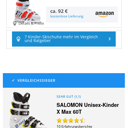
ca.
92 €
kostenlose Lieferung
Details & Preise
7 Kinder-Skischuhe mehr im Vergleich
und Ratgeber
SEHR GUT
(
1,1
)
SALOMON Unisex-Kinder
X Max 60T
10
Erfahrungsberichte