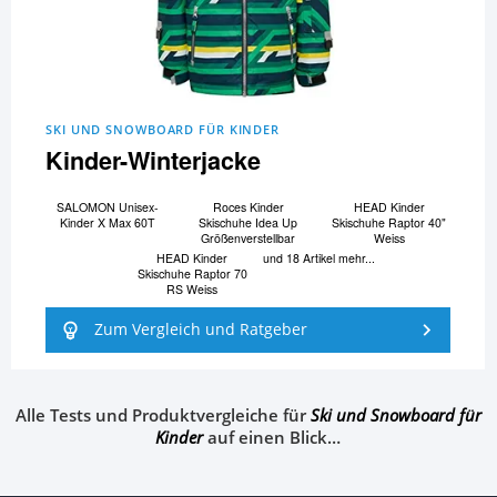
SKI UND SNOWBOARD FÜR KINDER
Kinder-Winterjacke
SALOMON Unisex-
Roces Kinder
HEAD Kinder
Kinder X Max 60T
Skischuhe Idea Up
Skischuhe Raptor 40"
Größenverstellbar
Weiss
HEAD Kinder
und 18 Artikel mehr...
Skischuhe Raptor 70
RS Weiss
Zum Vergleich und Ratgeber
Alle Tests und Produktvergleiche für
Ski und Snowboard für
Kinder
auf einen Blick…