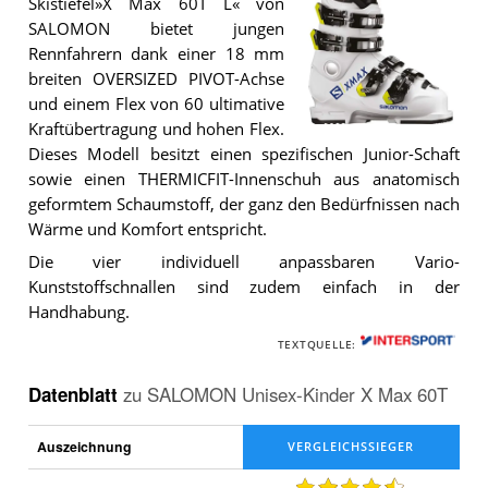
Skistiefel»X Max 60T L« von
SALOMON bietet jungen
Rennfahrern dank einer 18 mm
breiten OVERSIZED PIVOT-Achse
und einem Flex von 60 ultimative
Kraftübertragung und hohen Flex.
Der
Dieses Modell besitzt einen spezifischen Junior-Schaft
SALOMON
Unisex-
sowie einen THERMICFIT-Innenschuh aus anatomisch
Kinder
geformtem Schaumstoff, der ganz den Bedürfnissen nach
X
Wärme und Komfort entspricht.
Max
60T
Die vier individuell anpassbaren Vario-
.
Kunststoffschnallen sind zudem einfach in der
Handhabung.
TEXTQUELLE:
Datenblatt
zu
SALOMON Unisex-Kinder X Max 60T
Auszeichnung