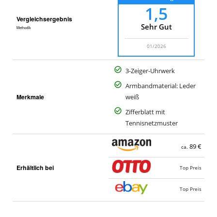
1,5
Vergleichsergebnis
Sehr Gut
Methodik
01/2026
3-Zeiger-Uhrwerk
Armbandmaterial: Leder
Merkmale
weiß
Zifferblatt mit
Tennisnetzmuster
89 €
ca.
Erhältlich bei
Top Preis
Top Preis