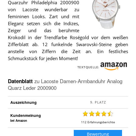
Quarzuhr Philadelphia 2000900
von Lacoste wunderbar zu
femininen Looks. Zart und mit
Eleganz setzen sich die Indizes,
Zeiger und das berühmte
Die
Krokodil in der Trendfarbe Roségold vor dem weißen
Lacoste
Damen-
Zifferblatt ab. 12 funkelnde Swarovski-Steine geben
Armbanduhr
anstelle von Ziffern die Zeit an. Ein festliches
Analog
Schmuckstück für jeden Moment!
Quarz
Leder
2000900
.
TEXTQUELLE:
Datenblatt
zu
Lacoste Damen-Armbanduhr Analog
Quarz Leder 2000900
Auszeichnung
Kundenmeinung
bei Amazon
112
Erfahrungsberichte
Bewertung