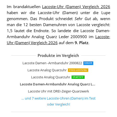
Im brandaktuellen
Lacoste-Uhr (Damen) Vergleich 2026
haben wir die Lacoste-Uhr (Damen) unter die Lupe
genommen. Das Produkt schneidet
Sehr Gut
ab, wenn
man die 12 besten Damenuhren von Lacoste vergleicht:
1,5 lautet die Endnote. So landete die Lacoste Damen-
Armbanduhr Analog Quarz Leder 2000900 im
Lacoste-
Uhr (Damen) Vergleich 2026
auf dem
9. Platz
.
Produkte im Vergleich
Lacoste Uhr mit DREI-Zeiger-Quarzwe
Lacoste Zwei-Zeiger-Quarzwerk-Uhr
Lacoste Uhr mit DREI-Zeiger-Quarzwe
Lacoste Damen-Armbanduhr
Lacoste Uhr mit DREI-Zeiger-Quarzwe
Lacoste Damen -Armbanduhr 2000822
SIEGER
Lacoste Analog Quarzuhr
PREIS-LEISTUNG
Lacoste Analog Quarzuhr
SPARTIPP
Lacoste Damen-Armbanduhr Analog Quarz Leder 2000900
Lacoste Uhr mit DREI-Zeiger-Quarzwerk
… und
7
weitere
Lacoste-Uhren (Damen)
im Test
oder Vergleich!