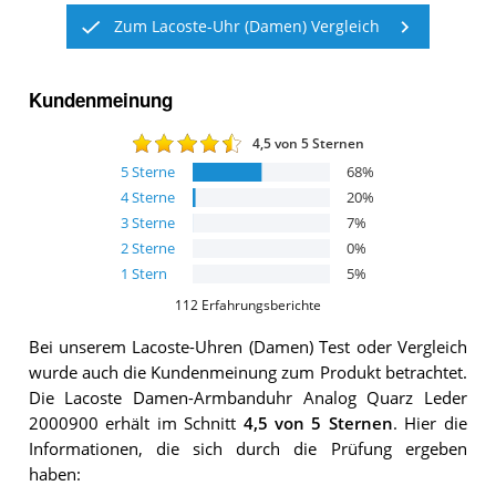
Zum Lacoste-Uhr (Damen) Vergleich
Kundenmeinung
4,5
von 5 Sternen
5
Sterne
68
%
4
Sterne
20
%
3
Sterne
7
%
2
Sterne
0
%
1
Stern
5
%
112
Erfahrungsberichte
Bei unserem
Lacoste-Uhren (Damen)
Test oder Vergleich
wurde auch die Kundenmeinung zum Produkt betrachtet.
Die
Lacoste Damen-Armbanduhr Analog Quarz Leder
2000900
erhält im Schnitt
4,5
von 5 Sternen
. Hier die
Informationen, die sich durch die Prüfung ergeben
haben: