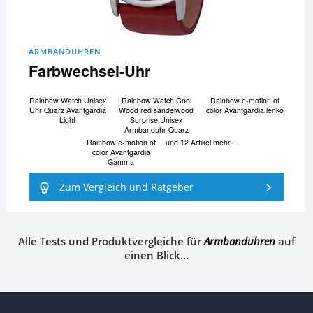
ARMBANDUHREN
Farbwechsel-Uhr
Rainbow Watch Unisex
Rainbow Watch Cool
Rainbow e-motion of
Uhr Quarz Avantgardia
Wood red sandelwood
color Avantgardia lenko
Light
Surprise Unisex
Armbanduhr Quarz
Rainbow e-motion of
und 12 Artikel mehr...
color Avantgardia
Gamma
Zum Vergleich und Ratgeber
Alle Tests und Produktvergleiche für
Armbanduhren
auf
einen Blick…