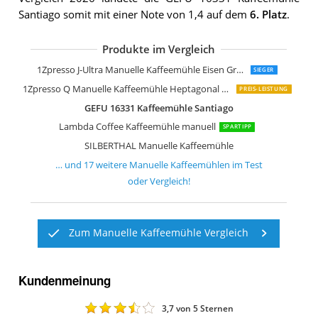
Santiago somit mit einer Note von 1,4 auf dem
6. Platz
.
Produkte im Vergleich
Comandante Kaffeemühle Edelstahl
Hario Mini Mühle Slim Plus Schwarz
Akirakoki Manuelle Kaffeemühle aus 
Grönenberg Kaffeemühle
Zassenhaus Montevideo
Gefu 16330 Kaffeemühle Lorenzo
Milu Manuelle Kaffeemühle Handkaff
Milu Manuelle Kaffeemühle Handkaff
Peugeot Manuelle Kaffeemühle Krono
Porlex Tall Kaffee-Handmühle silber
Milu Manuelle Kaffeemühle Handkaff
VIENESSO Kaffeemühle Manuell Hand
Stelton Kaffeemühle Stahl Schwarz
1Zpresso J-Ultra Manuelle Kaffeemühle Eisen Grau
SIEGER
1Zpresso Q Manuelle Kaffeemühle Heptagonal Version
PREIS-LEISTUNG
GEFU 16331 Kaffeemühle Santiago
Lambda Coffee Kaffeemühle manuell
SPARTIPP
SILBERTHAL Manuelle Kaffeemühle
… und
17
weitere
Manuelle Kaffeemühlen
im Test
oder Vergleich!
Zum Manuelle Kaffeemühle Vergleich
Kundenmeinung
3,7
von 5 Sternen