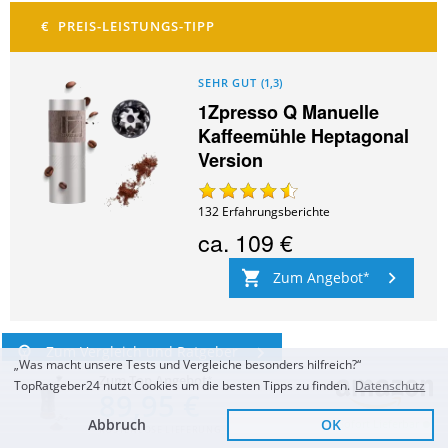
SEHR GUT
(
1,3
)
1Zpresso Q Manuelle
Kaffeemühle Heptagonal
Version
132
Erfahrungsberichte
ca.
109 €
Zum Angebot
Zum Vergleich und Ratgeber
„Was macht unsere Tests und Vergleiche besonders hilfreich?“
Zum Top Angebot
TopRatgeber24 nutzt Cookies um die besten Tipps zu finden.
Datenschutz
89,95 €
Abbruch
OK
Sofort Lieferbar
KOSTENLOSE LIEFERUNG