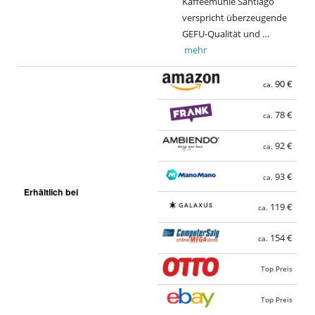
Kaffeemühle Santiago
verspricht überzeugende
GEFU-Qualität und …
mehr
90 €
ca.
78 €
ca.
92 €
ca.
93 €
ca.
Erhältlich bei
119 €
ca.
154 €
ca.
Top Preis
Top Preis