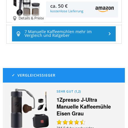
ca.
50 €
kostenlose Lieferung
Details & Preise
7 Manuelle Kaffeemühlen mehr im
Vergleich und Ratgeber
SEHR GUT
(
1,2
)
1Zpresso J-Ultra
Manuelle Kaffeemühle
Eisen Grau