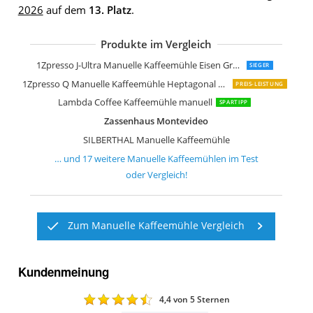
2026
auf dem
13. Platz
.
Produkte im Vergleich
Comandante Kaffeemühle Edelstahl
GEFU 16331 Kaffeemühle Santiago
Hario Mini Mühle Slim Plus Schwarz
Akirakoki Manuelle Kaffeemühle aus 
Grönenberg Kaffeemühle
Gefu 16330 Kaffeemühle Lorenzo
Milu Manuelle Kaffeemühle Handkaff
Milu Manuelle Kaffeemühle Handkaff
Peugeot Manuelle Kaffeemühle Krono
Porlex Tall Kaffee-Handmühle silber
Milu Manuelle Kaffeemühle Handkaff
VIENESSO Kaffeemühle Manuell Hand
Stelton Kaffeemühle Stahl Schwarz
1Zpresso J-Ultra Manuelle Kaffeemühle Eisen Grau
SIEGER
1Zpresso Q Manuelle Kaffeemühle Heptagonal Version
PREIS-LEISTUNG
Lambda Coffee Kaffeemühle manuell
SPARTIPP
Zassenhaus Montevideo
SILBERTHAL Manuelle Kaffeemühle
… und
17
weitere
Manuelle Kaffeemühlen
im Test
oder Vergleich!
Zum Manuelle Kaffeemühle Vergleich
Kundenmeinung
4,4
von 5 Sternen