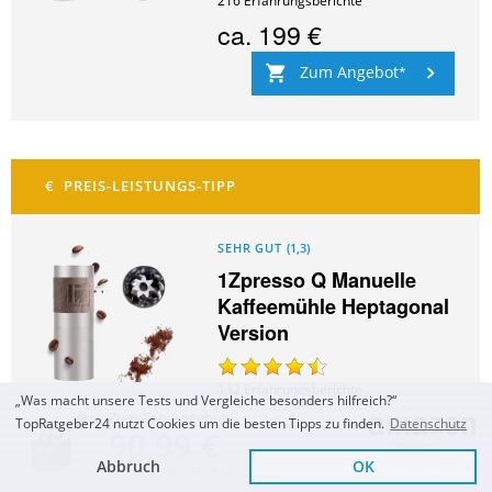
216
Erfahrungsberichte
ca.
199 €
Zum Angebot
SEHR GUT
(
1,3
)
1Zpresso Q Manuelle
Kaffeemühle Heptagonal
Version
132
Erfahrungsberichte
„Was macht unsere Tests und Vergleiche besonders hilfreich?“
ca.
109 €
Zum Top Angebot
TopRatgeber24 nutzt Cookies um die besten Tipps zu finden.
Datenschutz
90,99 €
Zum Angebot
Abbruch
OK
Sofort Lieferbar
KOSTENLOSE LIEFERUNG