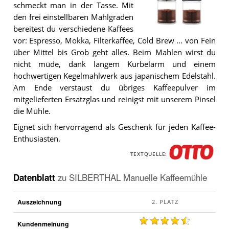
schmeckt man in der Tasse. Mit
den frei einstellbaren Mahlgraden
bereitest du verschiedene Kaffees
Die
vor: Espresso, Mokka, Filterkaffee, Cold Brew … von Fein
SILBERTHAL
Manuelle
über Mittel bis Grob geht alles. Beim Mahlen wirst du
Kaffeemühle
nicht müde, dank langem Kurbelarm und einem
.
hochwertigen Kegelmahlwerk aus japanischem Edelstahl.
Am Ende verstaust du übriges Kaffeepulver im
mitgelieferten Ersatzglas und reinigst mit unserem Pinsel
die Mühle.
Eignet sich hervorragend als Geschenk für jeden Kaffee-
Enthusiasten.
TEXTQUELLE:
Datenblatt
zu
SILBERTHAL Manuelle Kaffeemühle
Auszeichnung
Kundenmeinung