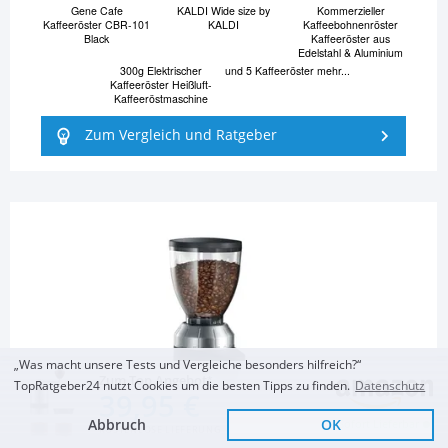
Gene Cafe
KALDI Wide size by
Kommerzieller
Kaffeeröster CBR-101
KALDI
Kaffeebohnenröster
Black
Kaffeeröster aus
Edelstahl & Aluminium
300g Elektrischer
und 5 Kaffeeröster mehr...
Kaffeeröster Heißluft-
Kaffeeröstmaschine
Zum Vergleich und Ratgeber
„Was macht unsere Tests und Vergleiche besonders hilfreich?“
Zum Top Angebot
TopRatgeber24 nutzt Cookies um die besten Tipps zu finden.
Datenschutz
39,95 €
Abbruch
OK
Sofort Lieferbar
KOSTENLOSE LIEFERUNG