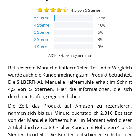
4,5
von 5 Sternen
5
Sterne
73
%
4
Sterne
16
%
3
Sterne
5
%
2
Sterne
3
%
1
Stern
3
%
2.316
Erfahrungsberichte
Bei unserem
Manuelle Kaffeemühlen
Test oder Vergleich
wurde auch die Kundenmeinung zum Produkt betrachtet.
Die
SILBERTHAL Manuelle Kaffeemühle
erhält im Schnitt
4,5
von 5 Sternen
. Hier die Informationen, die sich
durch die Prüfung ergeben haben:
Die Zeit, das Produkt auf Amazon zu rezensieren,
nahmen sich bis zur Minute buchstäblich 2.316 Besitzer
von der Manuelle Kaffeemühle. Im Moment wird dieser
Artikel durch zirca 89 % aller Kunden in Höhe von 4 bis 5
Sternen beurteilt. Die Kunden entschieden sich bei der