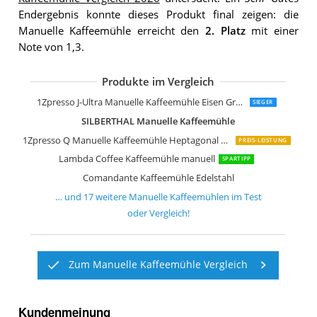
Endergebnis konnte dieses Produkt final zeigen: die
Manuelle Kaffeemühle erreicht den
2. Platz
mit einer
Note von 1,3.
Produkte im Vergleich
GEFU 16331 Kaffeemühle Santiago
Hario Mini Mühle Slim Plus Schwarz
Akirakoki Manuelle Kaffeemühle aus 
Grönenberg Kaffeemühle
Zassenhaus Montevideo
Gefu 16330 Kaffeemühle Lorenzo
Milu Manuelle Kaffeemühle Handkaff
Milu Manuelle Kaffeemühle Handkaff
Peugeot Manuelle Kaffeemühle Krono
Porlex Tall Kaffee-Handmühle silber
Milu Manuelle Kaffeemühle Handkaff
VIENESSO Kaffeemühle Manuell Hand
Stelton Kaffeemühle Stahl Schwarz
1Zpresso J-Ultra Manuelle Kaffeemühle Eisen Grau
SIEGER
SILBERTHAL Manuelle Kaffeemühle
1Zpresso Q Manuelle Kaffeemühle Heptagonal Version
PREIS-LEISTUNG
Lambda Coffee Kaffeemühle manuell
SPARTIPP
Comandante Kaffeemühle Edelstahl
… und
17
weitere
Manuelle Kaffeemühlen
im Test
oder Vergleich!
Zum Manuelle Kaffeemühle Vergleich
Kundenmeinung