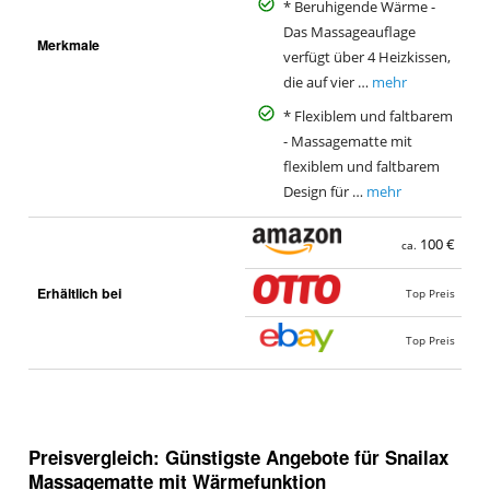
* Beruhigende Wärme -
Das Massageauflage
Merkmale
verfügt über 4 Heizkissen,
die auf vier …
mehr
* Flexiblem und faltbarem
- Massagematte mit
flexiblem und faltbarem
Design für …
mehr
100 €
ca.
Erhältlich bei
Top Preis
Top Preis
Preisvergleich: Günstigste Angebote für
Snailax
Massagematte mit Wärmefunktion