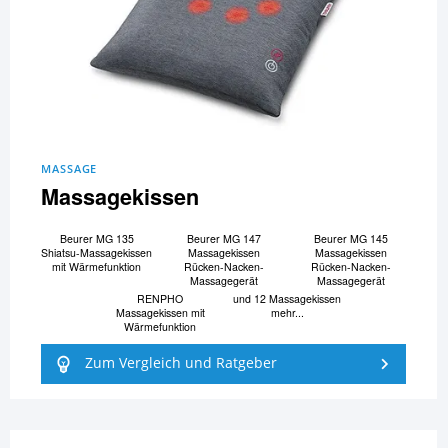
MASSAGE
Massagekissen
Beurer MG 135
Beurer MG 147
Beurer MG 145
Shiatsu-Massagekissen
Massagekissen
Massagekissen
mit Wärmefunktion
Rücken-Nacken-
Rücken-Nacken-
Massagegerät
Massagegerät
RENPHO
und 12 Massagekissen
Massagekissen mit
mehr...
Wärmefunktion
Zum Vergleich und Ratgeber