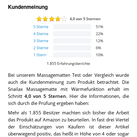
Kundenmeinung
4,0
von 5 Sternen
5
Sterne
51
%
4
Sterne
22
%
3
Sterne
12
%
2
Sterne
6
%
1
Stern
10
%
1.855
Erfahrungsberichte
Bei unserem
Massagematten
Test oder Vergleich wurde
auch die Kundenmeinung zum Produkt betrachtet.
Die
Snailax Massagematte mit Wärmefunktion
erhält im
Schnitt
4,0
von 5 Sternen
. Hier die Informationen, die
sich durch die Prüfung ergeben haben:
Mehr als 1.855 Besitzer machten sich bisher die Arbeit
das Produkt auf Amazon zu beurteilen. In fast drei Viertel
der Einschätzungen von Käufern ist dieser Artikel
überwiegend positiv, das heißt in Höhe von 4 oder sogar