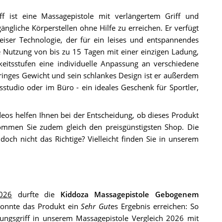
f ist eine Massagepistole mit verlängertem Griff und
gliche Körperstellen ohne Hilfe zu erreichen. Er verfügt
eiser Technologie, der für ein leises und entspannendes
e Nutzung von bis zu 15 Tagen mit einer einzigen Ladung,
itsstufen eine individuelle Anpassung an verschiedene
inges Gewicht und sein schlankes Design ist er außerdem
sstudio oder im Büro - ein ideales Geschenk für Sportler,
deos helfen Ihnen bei der Entscheidung, ob dieses Produkt
mmen Sie zudem gleich den preisgünstigsten Shop. Die
och nicht das Richtige? Vielleicht finden Sie in unserem
2026
durfte die
Kiddoza Massagepistole Gebogenem
 konnte das Produkt ein
Sehr Gut
es Ergebnis erreichen: So
ngsgriff in unserem Massagepistole Vergleich 2026 mit