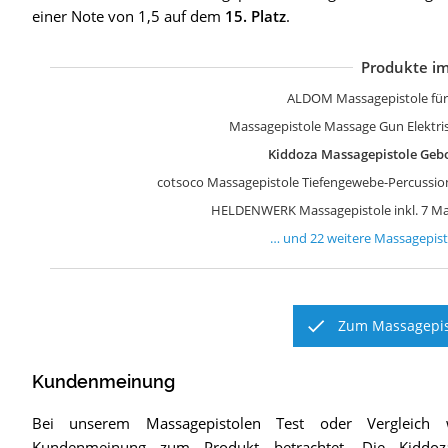
einer Note von 1,5 auf dem
15. Platz
.
Produkte im
B
M
O
B
a
M
B
O
Z
B
R
A
B
B
G
M
M
T
H
E
A
b
ALDOM Massagepistole fü
Massagepistole Massage Gun Elektri
Kiddoza Massagepistole Geb
cotsoco Massagepistole Tiefengewebe-Percussion
HELDENWERK Massagepistole inkl. 7 Ma
… und
22
weitere
Massagepist
Zum Massagepist
Kundenmeinung
Bei unserem
Massagepistolen
Test oder Vergleich 
Kundenmeinung zum Produkt betrachtet.
Die
Kiddoz