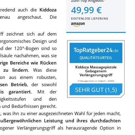
Zum Top Angebot
49,99 €
stredend auch die
Kiddoza
au angeschaut. Die
KOSTENLOSE LIEFERUNG
ff zeichnet sich auf dem
s ergonomisches Design und
 und der 120°-Bogen sind so
elsäule nachahmen, was sie
QUALITÄTSURTEIL
rige Bereiche wie Rücken
Kiddoza Massagepistole
 zu lindern
. Was diese
Gebogenem
Verlängerungsgriff
tion aus einem robusten,
27 Massagepistolen im Vergleich
–
02/2024
isen Betrieb
, der sowohl
SEHR GUT
(
1,5
)
is garantiert
. Mit der
digkeitsstufen und den
n und Bedürfnissen gerecht.
t
, was ihn zu einer ausgezeichneten Wahl für jeden macht,
außergewöhnlichen Leistung und ihres durchdachten
gener Verlängerungsgriff als herausragende Option in