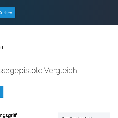
Suchen
ff
sagepistole Vergleich
gsgriff