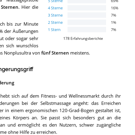
5
Sterne
69
%
 Sternen
. Hier die
4
Sterne
16
%
3
Sterne
7
%
2
Sterne
1
%
ch bis zur Minute
1
Stern
7
%
5 % der Äußerungen
ut oder sogar sehr
178
Erfahrungsberichte
en sich wunschlos
das Nonplusultra von
fünf Sternen
meistens.
gerungsgriff
nderung
hebt sich auf dem Fitness- und Wellnessmarkt durch ihr
rderungen bei der Selbstmassage angeht: das Erreichen
der in einem ergonomischen 120-Grad-Bogen gestaltet ist,
eines Körpers an. Sie passt sich besonders gut an die
an und ermöglicht es den Nutzern, schwer zugängliche
rme ohne Hilfe zu erreichen.