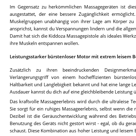
Im Gegensatz zu herkömmlichen Massagegeräten ist die
ausgestattet, der eine bessere Zugänglichkeit ermöglicht
Muskelgruppen unabhängig von ihrer Lage am Körper zu m
ansprichst, kannst du Verspannungen lindern und die allgem
Damit hat sich die Kiddoza Massagepistole als ideales Werk
ihre Muskeln entspannen wollen.
Leistungsstarker bürstenloser Motor mit extrem leisem B
Zusätzlich zu ihren beeindruckenden Designmerkm
Verlängerungsgriff von einem hocheffizienten bürstenlo
Haltbarkeit und Langlebigkeit bekannt und hat eine lange L
Ausdauer kannst du dich auf eine gleichbleibende Leistung 
Das kraftvolle Massageerlebnis wird durch die ultraleise Te
Sie sorgt für ein ruhiges Massageerlebnis, selbst wenn die m
Dezibel ist die Geräuschentwicklung während des Betriebs 
Benutzung des Geräts nicht gestört wirst - egal, ob du ger
schaust. Diese Kombination aus hoher Leistung und leisem B