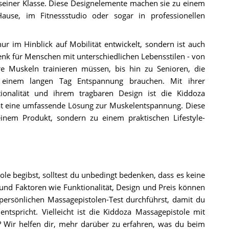
seiner Klasse. Diese Designelemente machen sie zu einem
ause, im Fitnessstudio oder sogar in professionellen
r im Hinblick auf Mobilität entwickelt, sondern ist auch
henk für Menschen mit unterschiedlichen Lebensstilen - von
hre Muskeln trainieren müssen, bis hin zu Senioren, die
 einem langen Tag Entspannung brauchen. Mit ihrer
tionalität und ihrem tragbaren Design ist die Kiddoza
at eine umfassende Lösung zur Muskelentspannung. Diese
inem Produkt, sondern zu einem praktischen Lifestyle-
le begibst, solltest du unbedingt bedenken, dass es keine
, und Faktoren wie Funktionalität, Design und Preis können
n persönlichen Massagepistolen-Test durchführst, damit du
tspricht. Vielleicht ist die Kiddoza Massagepistole mit
? Wir helfen dir, mehr darüber zu erfahren, was du beim