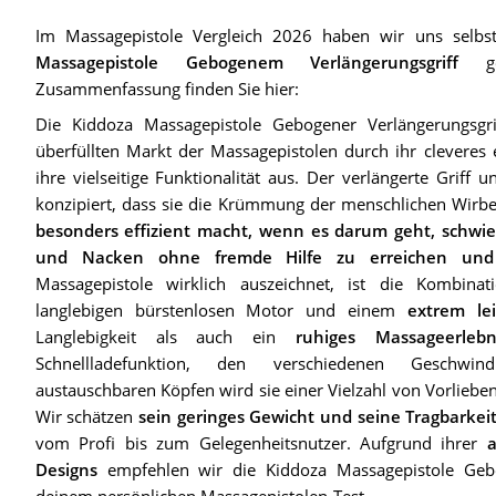
Im Massagepistole Vergleich 2026 haben wir uns selb
Massagepistole Gebogenem Verlängerungsgriff
gen
Zusammenfassung finden Sie hier:
Die Kiddoza Massagepistole Gebogener Verlängerungsgri
überfüllten Markt der Massagepistolen durch ihr clevere
ihre vielseitige Funktionalität aus. Der verlängerte Griff
konzipiert, dass sie die Krümmung der menschlichen Wirb
besonders effizient macht, wenn es darum geht, schwie
und Nacken ohne fremde Hilfe zu erreichen und
Massagepistole wirklich auszeichnet, ist die Kombina
langlebigen bürstenlosen Motor und einem
extrem le
Langlebigkeit als auch ein
ruhiges Massageerlebn
Schnellladefunktion, den verschiedenen Geschwin
austauschbaren Köpfen wird sie einer Vielzahl von Vorliebe
Wir schätzen
sein geringes Gewicht und seine Tragbarkei
vom Profi bis zum Gelegenheitsnutzer. Aufgrund ihrer
Designs
empfehlen wir die Kiddoza Massagepistole Gebo
deinem persönlichen Massagepistolen-Test.