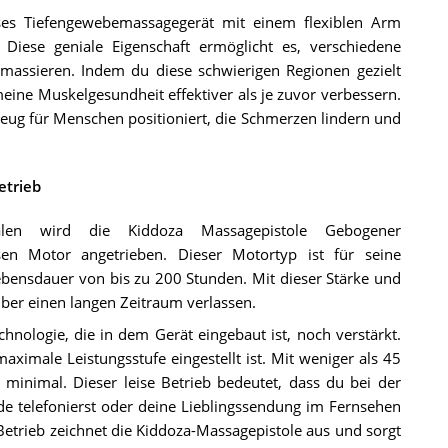
ses Tiefengewebemassagegerät mit einem flexiblen Arm
. Diese geniale Eigenschaft ermöglicht es, verschiedene
assieren. Indem du diese schwierigen Regionen gezielt
eine Muskelgesundheit effektiver als je zuvor verbessern.
zeug für Menschen positioniert, die Schmerzen lindern und
etrieb
alen wird die Kiddoza Massagepistole Gebogener
sen Motor angetrieben. Dieser Motortyp ist für seine
ebensdauer von bis zu 200 Stunden. Mit dieser Stärke und
über einen langen Zeitraum verlassen.
chnologie, die in dem Gerät eingebaut ist, noch verstärkt.
aximale Leistungsstufe eingestellt ist. Mit weniger als 45
minimal. Dieser leise Betrieb bedeutet, dass du bei der
ade telefonierst oder deine Lieblingssendung im Fernsehen
etrieb zeichnet die Kiddoza-Massagepistole aus und sorgt