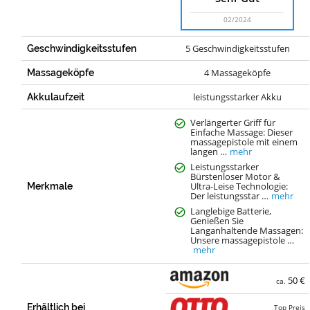
02/2024
5 Geschwindigkeitsstufen
Geschwindigkeitsstufen
4 Massageköpfe
Massageköpfe
leistungsstarker Akku
Akkulaufzeit
Verlängerter Griff für
Einfache Massage: Dieser
massagepistole mit einem
langen …
mehr
Leistungsstarker
Bürstenloser Motor &
Ultra-Leise Technologie:
Merkmale
Der leistungsstar …
mehr
Langlebige Batterie,
Genießen Sie
Langanhaltende Massagen:
Unsere massagepistole …
mehr
50 €
ca.
Erhältlich bei
Top Preis