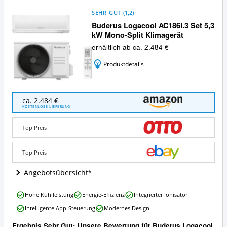
SEHR GUT
(
1,2
)
Buderus Logacool AC186i.3 Set 5,3
kW Mono-Split Klimagerät
erhältlich ab ca. 2.484 €
Produktdetails
Buderus
ca. 2.484 €
Logacool
KOSTENLOSE LIEFERUNG
AC186i.3
Set
Top Preis
5,3
kW
Mono-
Top Preis
Split
Klimagerät
Angebotsübersicht
Angebote:
Wo
Buderus
Hohe Kühlleistung
Energie-Effizienz
Integrierter Ionisator
ist
Logacool
diese
Intelligente App-Steuerung
Modernes Design
AC186i.3
Mono
Set
Split
Ergebnis Sehr Gut: Unsere Bewertung für Buderus Logacool