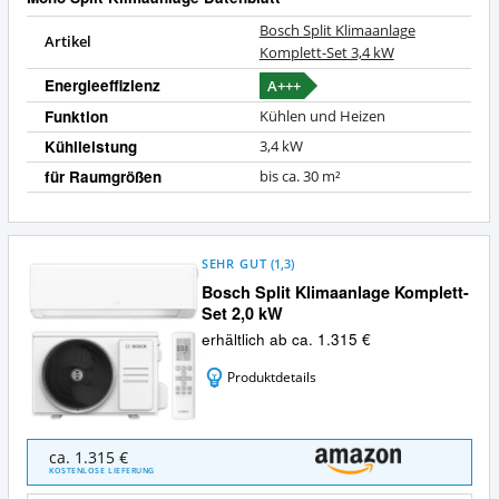
Bosch Split Klimaanlage
Artikel
Komplett-Set 3,4 kW
Energieeffizienz
A+++
Funktion
Kühlen und Heizen
Kühlleistung
3,4 kW
für Raumgrößen
bis ca. 30 m²
SEHR GUT
(
1,3
)
Bosch Split Klimaanlage Komplett-
Set 2,0 kW
erhältlich ab ca. 1.315 €
Produktdetails
Bosch
ca. 1.315 €
Split
KOSTENLOSE LIEFERUNG
Klimaanlage