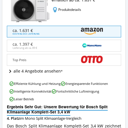
Produktdetails
Bosch
ca. 1.631 €
Split
KOSTENLOSE LIEFERUNG
Klimaanlage
Komplett-
ca. 1.397 €
Set
Lieferung ab ca.
89 €
3,4
kW
Top Preis
Angebote:
Wo
alle 4 Angebote ansehen
ist
diese
Bosch
Mono
Effiziente Kühlung und Heizung
Energiesparende Funktionen
Split
Split
Intelligente Konnektivität
Fortschrittliche Luftreinigung
Klimaanlage
Klimaanlage
Komplett-
erhältlich?
Leiser Betrieb
Set
Ergebnis Sehr Gut: Unsere Bewertung für Bosch Split
3,4
Klimaanlage Komplett-Set 3,4 kW
kW
Vorteile:
4. Platz
im Mono Split Klimaanlage-Vergleich
Was
Das Bosch Split Klimaanlage Komplett-Set 3,4 kW zeichnet