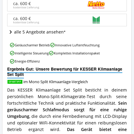
Split
ca. 600 €
Angebote:
kostenlose Lieferung
Wo
ist
ca. 600 €
kostenlose Lieferung
diese
Mono
alle 5 Angebote ansehen
Split
Klimaanlage
KESSER
erhältlich?
Geräuscharmer Betrieb
Innovative Luftentfeuchtung
Klimaanlage
Intelligente Steuerung
Komplettes Installationspaket
Set
Split
Energie-Effizienz
Vorteile:
Ergebnis Gut: Unsere Bewertung für KESSER Klimaanlage
Was
Set Split
spricht
für
im Mono Split Klimaanlage-Vergleich
SPARTIPP
diese
Das KESSER Klimaanlage Set Split besticht in deinem
Mono
persönlichen Mono-Split-Klimageräte-Test durch seine
Split
Klimaanlage?
fortschrittliche Technik und praktische Funktionalität.
Sein
geräuscharmer Schlafmodus sorgt für eine ruhige
Umgebung
, die durch eine Fernbedienung mit LCD-Display
und optionaler WiFi-Konnektivität für einen reibungslosen
Betrieb ergänzt wird.
Das Gerät bietet eine