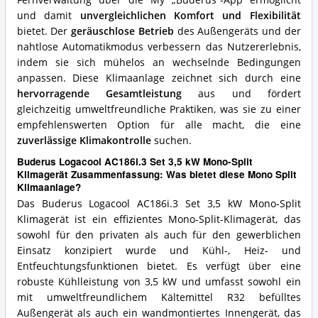
Fernverwaltung über die My „Buderus“-App ermöglicht
und damit
unvergleichlichen Komfort und Flexibilität
bietet. Der
geräuschlose Betrieb
des Außengeräts und der
nahtlose Automatikmodus verbessern das Nutzererlebnis,
indem sie sich mühelos an wechselnde Bedingungen
anpassen. Diese Klimaanlage zeichnet sich durch eine
hervorragende Gesamtleistung
aus und fördert
gleichzeitig umweltfreundliche Praktiken, was sie zu einer
empfehlenswerten Option für alle macht, die eine
zuverlässige Klimakontrolle
suchen.
Buderus Logacool AC186i.3 Set 3,5 kW Mono-Split
Klimagerät Zusammenfassung: Was bietet diese Mono Split
Klimaanlage?
Das Buderus Logacool AC186i.3 Set 3,5 kW Mono-Split
Klimagerät ist ein effizientes Mono-Split-Klimagerät, das
sowohl für den privaten als auch für den gewerblichen
Einsatz konzipiert wurde und Kühl-, Heiz- und
Entfeuchtungsfunktionen bietet. Es verfügt über eine
robuste Kühlleistung von 3,5 kW und umfasst sowohl ein
mit umweltfreundlichem Kältemittel R32 befülltes
Außengerät als auch ein wandmontiertes Innengerät, das