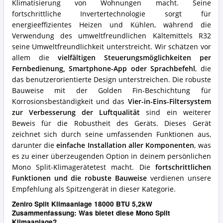
Split
Klimatisierung von Wohnungen macht. Seine
Klimaanlage?
fortschrittliche Invertertechnologie sorgt für
energieeffizientes Heizen und Kühlen, während die
Verwendung des umweltfreundlichen Kältemittels R32
seine Umweltfreundlichkeit unterstreicht. Wir schätzen vor
allem die
vielfältigen Steuerungsmöglichkeiten per
Fernbedienung, Smartphone-App oder Sprachbefehl
, die
das benutzerorientierte Design unterstreichen. Die robuste
Bauweise mit der Golden Fin-Beschichtung für
Korrosionsbeständigkeit und das
Vier-in-Eins-Filtersystem
zur Verbesserung der Luftqualität
sind ein weiterer
Beweis für die Robustheit des Geräts. Dieses Gerät
zeichnet sich durch seine umfassenden Funktionen aus,
darunter die
einfache Installation aller Komponenten
, was
es zu einer überzeugenden Option in deinem persönlichen
Mono Split-Klimagerätetest macht. Die
fortschrittlichen
Funktionen und die robuste Bauweise
verdienen unsere
Empfehlung als Spitzengerät in dieser Kategorie.
Zeniro Split Klimaanlage 18000 BTU 5,2kW
Zusammenfassung: Was bietet diese Mono Split
Klimaanlage?