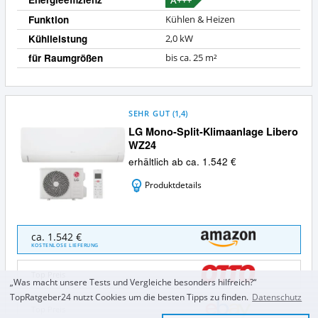
A+++
Funktion
Kühlen & Heizen
Kühlleistung
2,0 kW
für Raumgrößen
bis ca. 25 m²
SEHR GUT
(
1,4
)
LG Mono-Split-Klimaanlage Libero
WZ24
erhältlich ab ca. 1.542 €
Produktdetails
LG
ca. 1.542 €
Mono-
KOSTENLOSE LIEFERUNG
Split-
Klimaanlage
Top Preis
Libero
„Was macht unsere Tests und Vergleiche besonders hilfreich?“
WZ24
TopRatgeber24 nutzt Cookies um die besten Tipps zu finden.
Datenschutz
Angebote:
Top Preis