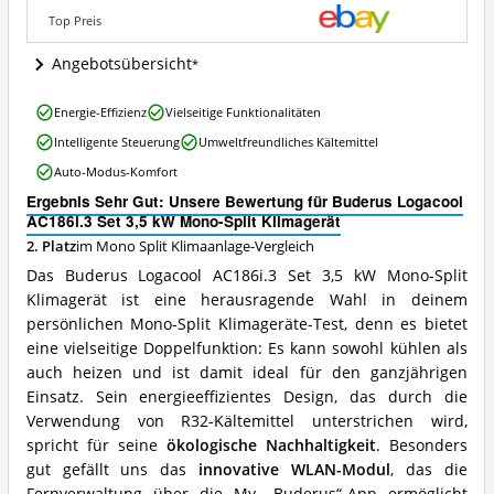
Mono-
Top Preis
Split
Klimagerät
Angebotsübersicht
Angebote:
Wo
Buderus
Energie-Effizienz
Vielseitige Funktionalitäten
ist
Logacool
diese
Intelligente Steuerung
Umweltfreundliches Kältemittel
AC186i.3
Mono
Set
Auto-Modus-Komfort
Split
3,5
Klimaanlage
Ergebnis Sehr Gut: Unsere Bewertung für Buderus Logacool
kW
erhältlich?
AC186i.3 Set 3,5 kW Mono-Split Klimagerät
Mono-
Split
2. Platz
im Mono Split Klimaanlage-Vergleich
Klimagerät
Das Buderus Logacool AC186i.3 Set 3,5 kW Mono-Split
Vorteile:
Klimagerät ist eine herausragende Wahl in deinem
Was
persönlichen Mono-Split Klimageräte-Test, denn es bietet
spricht
für
eine vielseitige Doppelfunktion: Es kann sowohl kühlen als
diese
auch heizen und ist damit ideal für den ganzjährigen
Mono
Einsatz. Sein energieeffizientes Design, das durch die
Split
Verwendung von R32-Kältemittel unterstrichen wird,
Klimaanlage?
spricht für seine
ökologische Nachhaltigkeit
. Besonders
gut gefällt uns das
innovative WLAN-Modul
, das die