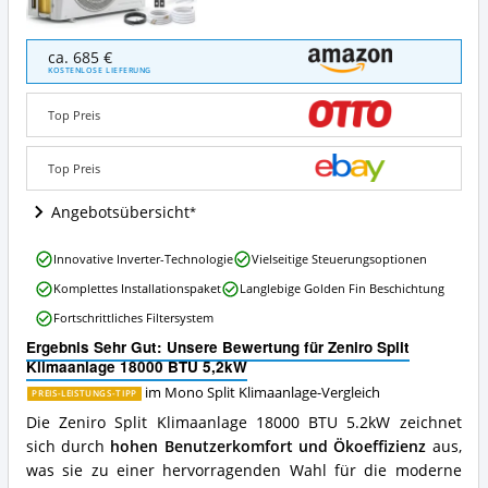
Zeniro
ca. 685 €
Split
KOSTENLOSE LIEFERUNG
Klimaanlage
18000
Top Preis
BTU
5,2kW
Angebote:
Top Preis
Wo
ist
Angebotsübersicht
diese
Mono
Zeniro
Innovative Inverter-Technologie
Vielseitige Steuerungsoptionen
Split
Split
Klimaanlage
Komplettes Installationspaket
Langlebige Golden Fin Beschichtung
Klimaanlage
erhältlich?
18000
Fortschrittliches Filtersystem
BTU
Ergebnis Sehr Gut: Unsere Bewertung für Zeniro Split
5,2kW
Klimaanlage 18000 BTU 5,2kW
Vorteile:
Was
im Mono Split Klimaanlage-Vergleich
PREIS-LEISTUNGS-TIPP
spricht
Die Zeniro Split Klimaanlage 18000 BTU 5.2kW zeichnet
für
sich durch
hohen Benutzerkomfort und Ökoeffizienz
aus,
diese
Mono
was sie zu einer hervorragenden Wahl für die moderne