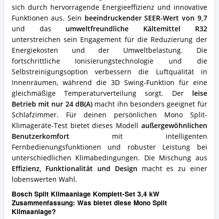
spricht
sich durch hervorragende Energieeffizienz und innovative
für
Funktionen aus. Sein
beeindruckender SEER-Wert von 9,7
diese
Mono
und das
umweltfreundliche Kältemittel R32
Split
unterstreichen sein Engagement für die Reduzierung der
Klimaanlage?
Energiekosten und der Umweltbelastung. Die
fortschrittliche Ionisierungstechnologie und die
Selbstreinigungsoption verbessern die Luftqualität in
Innenräumen, während die 3D Swing-Funktion für eine
gleichmäßige Temperaturverteilung sorgt. Der
leise
Betrieb mit nur 24 dB(A)
macht ihn besonders geeignet für
Schlafzimmer. Für deinen persönlichen Mono Split-
Klimageräte-Test bietet dieses Modell
außergewöhnlichen
Benutzerkomfort
mit intelligenten
Fernbedienungsfunktionen und robuster Leistung bei
unterschiedlichen Klimabedingungen. Die Mischung aus
Effizienz, Funktionalität und Design
macht es zu einer
lobenswerten Wahl.
Bosch Split Klimaanlage Komplett-Set 3,4 kW
Zusammenfassung: Was bietet diese Mono Split
Klimaanlage?