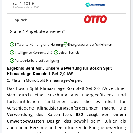
Komplett-
ca. 1.101 €
Set
Lieferung ab ca.
89 €
2,0
kW
Top Preis
Angebote:
Wo
alle 4 Angebote ansehen
ist
diese
Bosch
Mono
Effiziente Kühlung und Heizung
Energiesparende Funktionen
Split
Split
Intelligente Konnektivität
Leiser Betrieb
Klimaanlage
Klimaanlage
Komplett-
erhältlich?
Fortschrittliche Luftreinigung
Set
Ergebnis Sehr Gut: Unsere Bewertung für Bosch Split
2,0
Klimaanlage Komplett-Set 2,0 kW
kW
Vorteile:
5. Platz
im Mono Split Klimaanlage-Vergleich
Was
Das Bosch Split Klimaanlage Komplett-Set 2,0 kW zeichnet
spricht
sich durch eine Mischung aus Energieeffizienz und
für
fortschrittlichen Funktionen aus, die es ideal für
diese
Mono
verschiedene Klimatisierungsanforderungen macht.
Die
Split
Verwendung des Kältemittels R32 zeugt von einem
Klimaanlage?
umweltbewussten Design
, das sowohl beim Kühlen als
auch beim Heizen eine beeindruckende Energiebewertung