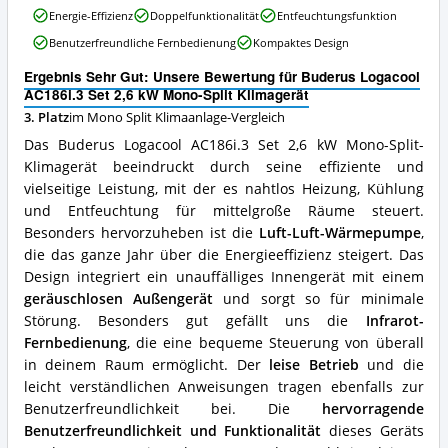
Wo
Buderus
Energie-Effizienz
Doppelfunktionalität
Entfeuchtungsfunktion
ist
Logacool
diese
Benutzerfreundliche Fernbedienung
Kompaktes Design
AC186i.3
Mono
Set
Split
Ergebnis Sehr Gut: Unsere Bewertung für Buderus Logacool
2,6
Klimaanlage
AC186i.3 Set 2,6 kW Mono-Split Klimagerät
kW
erhältlich?
3. Platz
im Mono Split Klimaanlage-Vergleich
Mono-
Split
Das Buderus Logacool AC186i.3 Set 2,6 kW Mono-Split-
Klimagerät
Klimagerät beeindruckt durch seine effiziente und
Vorteile:
vielseitige Leistung, mit der es nahtlos Heizung, Kühlung
Was
spricht
und Entfeuchtung für mittelgroße Räume steuert.
für
Besonders hervorzuheben ist die
Luft-Luft-Wärmepumpe
,
diese
die das ganze Jahr über die Energieeffizienz steigert. Das
Mono
Design integriert ein unauffälliges Innengerät mit einem
Split
geräuschlosen Außengerät
und sorgt so für minimale
Klimaanlage?
Störung. Besonders gut gefällt uns die
Infrarot-
Fernbedienung
, die eine bequeme Steuerung von überall
in deinem Raum ermöglicht. Der
leise Betrieb
und die
leicht verständlichen Anweisungen tragen ebenfalls zur
Benutzerfreundlichkeit bei. Die
hervorragende
Benutzerfreundlichkeit und Funktionalität
dieses Geräts