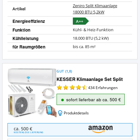
Zeniro Split Klimaanlage
Artikel
18000 BTU 5,2kW
Energieeffizienz
A++
Funktion
Kühl- & Heiz-Funktion
Kühlleistung
18.000 BTU (5,2 kW)
für Raumgrößen
bis ca. 85 m²
GUT
(
1,8
)
KESSER Klimaanlage Set Split
434
Erfahrungen
sofort lieferbar ab ca. 500 €
Produktdetails
KESSER
ca. 500 €
Klimaanlage
KOSTENLOSE LIEFERUNG
Set