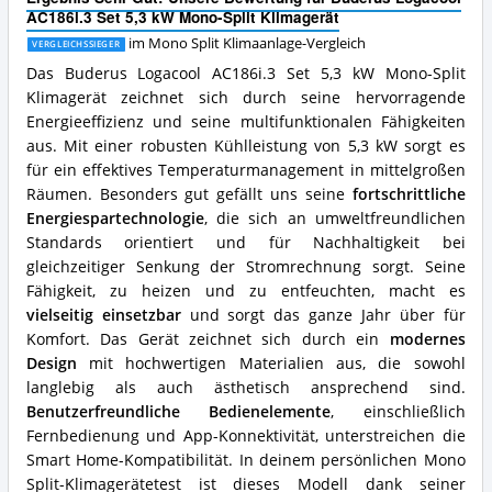
5,3
Klimaanlage
AC186i.3 Set 5,3 kW Mono-Split Klimagerät
kW
erhältlich?
Mono-
im Mono Split Klimaanlage-Vergleich
VERGLEICHSSIEGER
Split
Das Buderus Logacool AC186i.3 Set 5,3 kW Mono-Split
Klimagerät
Klimagerät zeichnet sich durch seine hervorragende
Vorteile:
Energieeffizienz und seine multifunktionalen Fähigkeiten
Was
spricht
aus. Mit einer robusten Kühlleistung von 5,3 kW sorgt es
für
für ein effektives Temperaturmanagement in mittelgroßen
diese
Räumen. Besonders gut gefällt uns seine
fortschrittliche
Mono
Energiespartechnologie
, die sich an umweltfreundlichen
Split
Klimaanlage?
Standards orientiert und für Nachhaltigkeit bei
gleichzeitiger Senkung der Stromrechnung sorgt. Seine
Fähigkeit, zu heizen und zu entfeuchten, macht es
vielseitig einsetzbar
und sorgt das ganze Jahr über für
Komfort. Das Gerät zeichnet sich durch ein
modernes
Design
mit hochwertigen Materialien aus, die sowohl
langlebig als auch ästhetisch ansprechend sind.
Benutzerfreundliche Bedienelemente
, einschließlich
Fernbedienung und App-Konnektivität, unterstreichen die
Smart Home-Kompatibilität. In deinem persönlichen Mono
Split-Klimagerätetest ist dieses Modell dank seiner