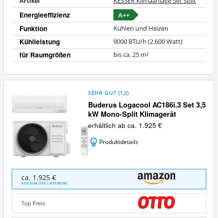
Artikel
KESSER Klimaanlage Set Split
Energieeffizienz
A++
Funktion
Kühlen und Heizen
Kühlleistung
9000 BTU/h (2.600 Watt)
für Raumgrößen
bis ca. 25 m²
SEHR GUT
(
1,2
)
Buderus Logacool AC186i.3 Set 3,5
kW Mono-Split Klimagerät
erhältlich ab ca. 1.925 €
Produktdetails
Buderus
ca. 1.925 €
Logacool
KOSTENLOSE LIEFERUNG
AC186i.3
Set
Top Preis
3,5
kW