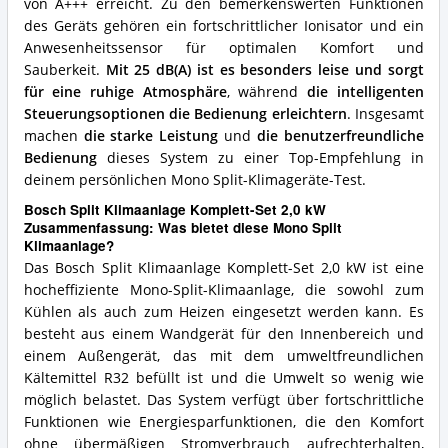
von A+++ erreicht. Zu den bemerkenswerten Funktionen
des Geräts gehören ein fortschrittlicher Ionisator und ein
Anwesenheitssensor für optimalen Komfort und
Sauberkeit.
Mit 25 dB(A) ist es besonders leise und sorgt
für eine ruhige Atmosphäre
, während
die intelligenten
Steuerungsoptionen die Bedienung erleichtern
. Insgesamt
machen
die starke Leistung
und
die benutzerfreundliche
Bedienung
dieses System zu einer Top-Empfehlung in
deinem persönlichen Mono Split-Klimageräte-Test.
Bosch Split Klimaanlage Komplett-Set 2,0 kW
Zusammenfassung: Was bietet diese Mono Split
Klimaanlage?
Das Bosch Split Klimaanlage Komplett-Set 2,0 kW ist eine
hocheffiziente Mono-Split-Klimaanlage, die sowohl zum
Kühlen als auch zum Heizen eingesetzt werden kann. Es
besteht aus einem Wandgerät für den Innenbereich und
einem Außengerät, das mit dem umweltfreundlichen
Kältemittel R32 befüllt ist und die Umwelt so wenig wie
möglich belastet. Das System verfügt über fortschrittliche
Funktionen wie Energiesparfunktionen, die den Komfort
ohne übermäßigen Stromverbrauch aufrechterhalten,