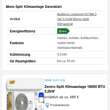
Mono Split Klimaanlage Datenblatt
Buderus Logacool AC186i.3
Artikel
Set 5,3 kW Mono-Split
Klimagerät
Energieeffizienz
A+++
Heizen, Kühlen, Entfeuchten
Funktion
sowie reiner
Ventilatorbetrieb
Kühlleistung
5,3 kW
für Raumgrößen
bis ca. 55 m²
SEHR GUT
(
1,5
)
Zeniro Split Klimaanlage 18000 BTU
5,2kW
erhältlich ab ca. 685 €
Produktdetails