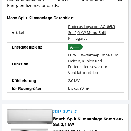
Energieeffizienzstandards.
Mono Split Klimaanlage Datenblatt
Buderus Logacool AC186i.3
Artikel
Set 2,6 kW Mono-Split
Klimagerät
Energieeffizienz
A+++
Luft-Luft-Wärmepumpe zum
Heizen, Kühlen und
Funktion
Entfeuchten sowie nur
Ventilatorbetrieb
Kühlleistung
2,6 kW
für Raumgrößen
bis ca. 30 m²
SEHR GUT
(
1,3
)
Bosch Split Klimaanlage Komplett-
Set 3,4 kW
erhältlich ab ca. 1.631 €