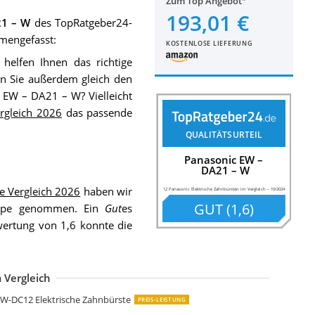
Zum Top Angebot
193,01 €
21 – W
des TopRatgeber24-
mengefasst:
KOSTENLOSE LIEFERUNG
elfen Ihnen das richtige
Sie außerdem gleich den
 EW – DA21 – W? Vielleicht
ergleich 2026
das passende
QUALITÄTSURTEIL
Panasonic EW –
DA21 – W
e Vergleich 2026
haben wir
12 Panasonic Elektrische Zahnbürsten im Vergleich
–
10/2024
GUT
(
1,6
)
 Lupe genommen. Ein
Gut
es
ewertung von 1,6 konnte die
 Vergleich
anasonic EW-DL83-W803 Premium-Schallzahnbürste
anasonic EW-DL83-W803 Premium-Schallzahnbürste
anasonic EW-DL83-W803 Premium-Schallzahnbürste
anasonic EW-DP52-K803 Elektrische Zahnbürste
anasonic EW-DM81-K503 Elektrische Zahnbürste
anasonic EW-DM81-G503 Elektrische Zahnbürste
anasonic Schallzahnbürste EW-DM81 mit Soft-Start-Funktion
W-DC12 Elektrische Zahnbürste
PREIS-LEISTUNG