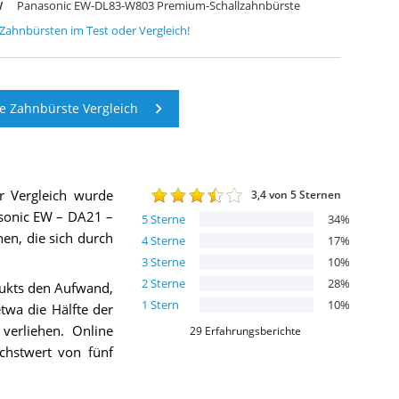
W
Panasonic EW-DL83-W803 Premium-Schallzahnbürste
e Zahnbürsten
im Test oder Vergleich!
e Zahnbürste Vergleich
r Vergleich wurde
3,4
von 5 Sternen
sonic EW – DA21 –
5
Sterne
34
%
nen, die sich durch
4
Sterne
17
%
3
Sterne
10
%
2
Sterne
28
%
dukts den Aufwand,
1
Stern
10
%
twa die Hälfte der
verliehen. Online
29
Erfahrungsberichte
öchstwert von fünf