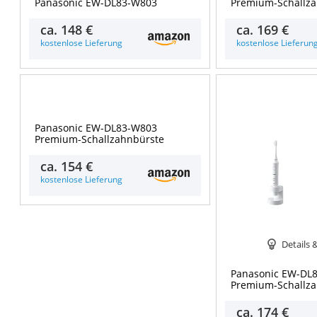
Panasonic EW-DL83-W803
Premium-Schallz
ca.
148 €
ca.
169 €
kostenlose Lieferung
kostenlose Lieferun
Details & Preise
Panasonic EW-DL83-W803
Premium-Schallzahnbürste
ca.
154 €
kostenlose Lieferung
Details 
Panasonic EW-DL
Premium-Schallz
ca.
174 €