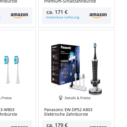
ahnbürste
Premium-Schallzahnbürste
ca.
171 €
g
kostenlose Lieferung
& Preise
Details & Preise
83-W803
Panasonic EW-DP52-K803
ahnbürste
Elektrische Zahnbürste
ca.
179 €