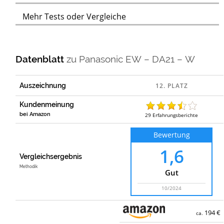
Mehr Tests oder Vergleiche
Datenblatt
zu
Panasonic EW – DA21 – W
Auszeichnung
Kundenmeinung
bei Amazon
29
Erfahrungsberichte
Bewertung
1,6
Vergleichsergebnis
Methodik
Gut
10/2024
194 €
ca.