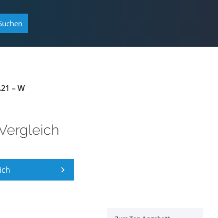
Suchen
A21 – W
Vergleich
ich