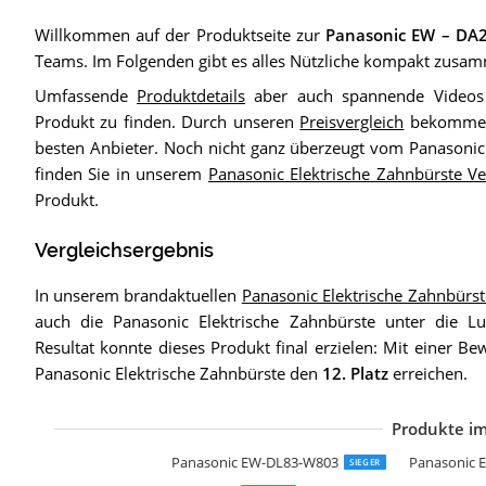
Willkommen auf der Produktseite zur
Panasonic EW – DA
Teams. Im Folgenden gibt es alles Nützliche kompakt zusam
Umfassende
Produktdetails
aber auch spannende Videos h
Produkt zu finden. Durch unseren
Preisvergleich
bekommen 
besten Anbieter. Noch nicht ganz überzeugt vom Panasonic
finden Sie in unserem
Panasonic Elektrische Zahnbürste V
Produkt.
Vergleichsergebnis
In unserem brandaktuellen
Panasonic Elektrische Zahnbürst
auch die Panasonic Elektrische Zahnbürste unter die
Resultat konnte dieses Produkt final erzielen: Mit einer B
Panasonic Elektrische Zahnbürste den
12. Platz
erreichen.
Produkte im
P
P
P
P
P
P
P
Panasonic EW-DL83-W803
Panasonic E
SIEGER