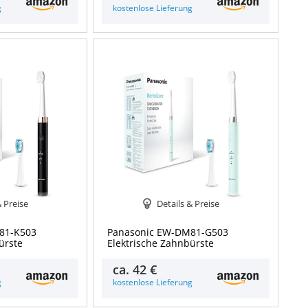
g
kostenlose Lieferung
& Preise
Details & Preise
81-K503
Panasonic EW-DM81-G503
ürste
Elektrische Zahnbürste
ca.
42 €
g
kostenlose Lieferung