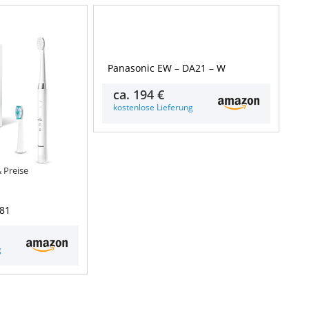
Details & Preise
Panasonic EW – DA21 – W
ca.
194 €
kostenlose Lieferung
& Preise
81
g