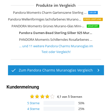
Produkte im Vergleich
Pandora Damen-Charm Silber
Pandora Moments Charm Gartenszene Sterling Silber
SIEGER
Pandora Wellenförmiges lachsfarbenes Murano-Glas Charm
PREIS-LEISTUNG
PANDORA Moments Grünes Murano-Glas Mini-Charm aus Sterling Silber
SPARTIPP
Pandora Damen-Bead Sterling-Silber 925 Muranoglaskugel Kasi
PANDORA Moments Schillerndes Rosafarbenes Charm Moments Collection
… und
11
weitere
Pandora Charms Muranoglas
im
Test oder Vergleich!
Zum Pandora Charms Muranoglas Vergleich
Kundenmeinung
4,1
von 5 Sternen
5
Sterne
50
%
4
Sterne
25
%