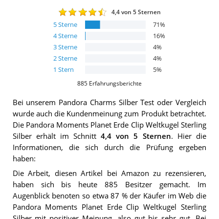
4,4
von 5 Sternen
5
Sterne
71
%
4
Sterne
16
%
3
Sterne
4
%
2
Sterne
4
%
1
Stern
5
%
885
Erfahrungsberichte
Bei unserem
Pandora Charms Silber
Test oder Vergleich
wurde auch die Kundenmeinung zum Produkt betrachtet.
Die
Pandora Moments Planet Erde Clip Weltkugel Sterling
Silber
erhält im Schnitt
4,4
von 5 Sternen
. Hier die
Informationen, die sich durch die Prüfung ergeben
haben:
Die Arbeit, diesen Artikel bei Amazon zu rezensieren,
haben sich bis heute 885 Besitzer gemacht. Im
Augenblick benoten so etwa 87 % der Käufer im Web die
Pandora Moments Planet Erde Clip Weltkugel Sterling
Silber mit positiver Meinung, also gut bis sehr gut. Bei