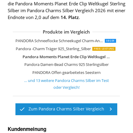
die Pandora Moments Planet Erde Clip Weltkugel Sterling
Silber im Pandora Charms Silber Vergleich 2026 mit einer
Endnote von 2,0 auf dem
14. Platz
.
Produkte im Vergleich
PANDORA Charm "Engel der Liebe" 7
Pandora Sterling Silver Family Roots
Pandora Damen-Charm 925 Silber Zirk
Pandora -Charm Träger 925_Sterling_S
Pandora -Bead Charms 925 Sterlingsil
Pandora Silber Clip Element Sonnenst
PANDORA Schneeflocke Schneekugel Charm-Anhänger aus Sterling Silber
SIEGER
Pandora -Charm Träger 925_Sterling_Silber
PREIS-LEISTUNG
Pandora Moments Planet Erde Clip Weltkugel Sterling Silber
Pandora Damen-Bead Charms 925 Sterlingsilber
PANDORA Offen gearbeitetes Seestern
… und
13
weitere
Pandora Charms Silber
im Test
oder Vergleich!
Zum Pandora Charms Silber Vergleich
Kundenmeinung