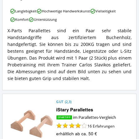
X-
Langlebigkeit
Hochwertige Handwerkskunst
Vielseitigkeit
Parts
Komfort
Unterstützung
Parallettes
Vorteile:
X-Parts Parallettes sind ein Paar sehr stabile
Was
X-
Handstandgriffe aus zertifiziertem Buchenholz,
spricht
Parts
für
Parallettes
handgefertigt. Sie können bis zu 200KG tragen und sind
Parallettes?
Zusammenfassung:
bestens geeignet für Handstände, Liegestütze oder L-Sitz
Was
Übungen. Das Produkt wird mit 1 Paar (2 Stück) plus einem
bietet
Probetraining mit ihrem Trainer Carlos Slavikos geliefert.
Parallettes?
Die Abmessungen sind auf dem Bild unten zu sehen und
sie bieten guten Grip und stabilen Halt.
GUT
(
2,3
)
iStary Parallettes
im Parallettes-Vergleich
SPARTIPP
16
Erfahrungen
erhältlich ab ca. 50 €