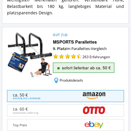
Belastbarkeit bis 180 kg, langlebiges Material und
platzsparendes Design.
GUT
(
1,6
)
MSPORTS Parallettes
9. Platz
im Parallettes-Vergleich
263
Erfahrungen
sofort lieferbar ab ca. 50 €
Produktdetails
MSPORTS
ca. 50 €
Parallettes
KOSTENLOSE LIEFERUNG
Angebote:
Wo
ca. 60 €
ist
kostenlose Lieferung
Parallettes
erhältlich?
Top Preis