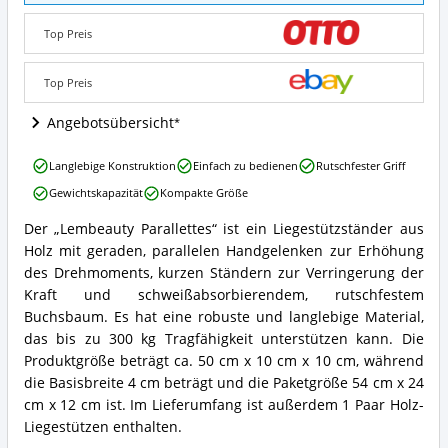
Angebote:
Wo
Top Preis
ist
Parallettes
erhältlich?
Top Preis
Angebotsübersicht
Lembeauty
Langlebige Konstruktion
Einfach zu bedienen
Rutschfester Griff
Parallettes
Gewichtskapazität
Kompakte Größe
Vorteile:
Was
Der „Lembeauty Parallettes“ ist ein Liegestützständer aus
spricht
Lembeauty
Holz mit geraden, parallelen Handgelenken zur Erhöhung
für
Parallettes
Parallettes?
Zusammenfassung:
des Drehmoments, kurzen Ständern zur Verringerung der
Was
Kraft und schweißabsorbierendem, rutschfestem
bietet
Buchsbaum. Es hat eine robuste und langlebige Material,
Parallettes?
das bis zu 300 kg Tragfähigkeit unterstützen kann. Die
Produktgröße beträgt ca. 50 cm x 10 cm x 10 cm, während
die Basisbreite 4 cm beträgt und die Paketgröße 54 cm x 24
cm x 12 cm ist. Im Lieferumfang ist außerdem 1 Paar Holz-
Liegestützen enthalten.