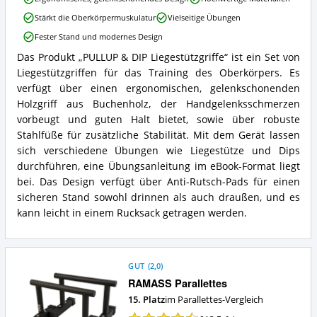
&
Stärkt die Oberkörpermuskulatur
Vielseitige Übungen
DIP
Liegestützgriffe
Fester Stand und modernes Design
Vorteile:
Das Produkt „PULLUP & DIP Liegestützgriffe“ ist ein Set von
Was
PULLUP
spricht
Liegestützgriffen für das Training des Oberkörpers. Es
&
für
DIP
verfügt über einen ergonomischen, gelenkschonenden
Parallettes?
Liegestützgriffe
Holzgriff aus Buchenholz, der Handgelenksschmerzen
Zusammenfassung:
vorbeugt und guten Halt bietet, sowie über robuste
Was
Stahlfüße für zusätzliche Stabilität. Mit dem Gerät lassen
bietet
sich verschiedene Übungen wie Liegestütze und Dips
Parallettes?
durchführen, eine Übungsanleitung im eBook-Format liegt
bei. Das Design verfügt über Anti-Rutsch-Pads für einen
sicheren Stand sowohl drinnen als auch draußen, und es
kann leicht in einem Rucksack getragen werden.
GUT
(
2,0
)
RAMASS Parallettes
15. Platz
im Parallettes-Vergleich