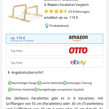
3. Platz
im Parallettes-Vergleich
63
Erfahrungen
erhältlich ab ca. 115 €
Produktdetails
skillworx
ca. 115 €
Parallettes
KOSTENLOSE LIEFERUNG
Angebote:
Wo
Top Preis
ist
Parallettes
erhältlich?
Top Preis
Angebotsübersicht
skillworx
Nachhaltiges Design
Leichte Mobilität
Vielseitiges Training
Parallettes
Erhöhte Stabilität
Handgefertigte europäische Qualität
Vorteile:
Was
Die Skillworx Parallettes gibt es in 8 Varianten, mit
spricht
skillworx
Grifflängen von 55 cm (Parallettes) oder 30 cm (Travellettes)
für
Parallettes
Parallettes?
Zusammenfassung: