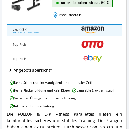
sofort lieferbar ab ca. 60 €
Produktdetails
PULLUP
ca. 60 €
&
KOSTENLOSE LIEFERUNG
DIP
Fitness
Top Preis
Parallettes
Angebote:
Wo
Top Preis
ist
Parallettes
Angebotsübersicht
erhältlich?
PULLUP
Keine Schmerzen im Handgelenk und optimaler Griff
&
Keine Fleckenbildung und kein Kippen
Langlebig & extrem stabil
DIP
Fitness
Vielseitige Übungen & intensives Training
Parallettes
Inklusive Übungsanleitung
Vorteile:
Was
Die PULLUP & DIP Fitness Parallettes bieten ein
PULLUP
spricht
komfortables, sicheres und stabiles Training. Die Stangen
&
für
DIP
haben einen extra breiten Durchmesser von 3,8 cm, um
Parallettes?