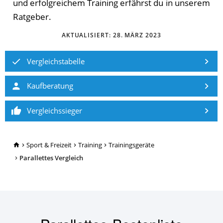
und erfolgreichem Training erfährst du in unserem
Ratgeber.
AKTUALISIERT:
28. MÄRZ 2023
Vergleichstabelle
Kaufberatung
Vergleichssieger
TopRatgeber24.de
Sport & Freizeit
Training
Trainingsgeräte
Parallettes Vergleich