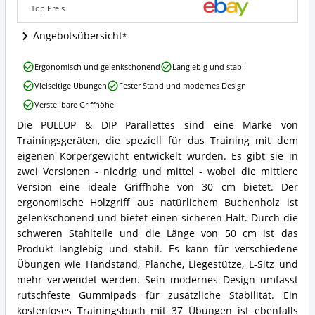
ist
Top Preis
Parallettes
erhältlich?
Angebotsübersicht
PULLUP
Ergonomisch und gelenkschonend
Langlebig und stabil
&
Vielseitige Übungen
Fester Stand und modernes Design
DIP
Parallettes
Verstellbare Griffhöhe
Vorteile:
Die PULLUP & DIP Parallettes sind eine Marke von
Was
PULLUP
spricht
Trainingsgeräten, die speziell für das Training mit dem
&
für
DIP
eigenen Körpergewicht entwickelt wurden. Es gibt sie in
Parallettes?
Parallettes
zwei Versionen - niedrig und mittel - wobei die mittlere
Zusammenfassung:
Version eine ideale Griffhöhe von 30 cm bietet. Der
Was
ergonomische Holzgriff aus natürlichem Buchenholz ist
bietet
gelenkschonend und bietet einen sicheren Halt. Durch die
Parallettes?
schweren Stahlteile und die Länge von 50 cm ist das
Produkt langlebig und stabil. Es kann für verschiedene
Übungen wie Handstand, Planche, Liegestütze, L-Sitz und
mehr verwendet werden. Sein modernes Design umfasst
rutschfeste Gummipads für zusätzliche Stabilität. Ein
kostenloses Trainingsbuch mit 37 Übungen ist ebenfalls