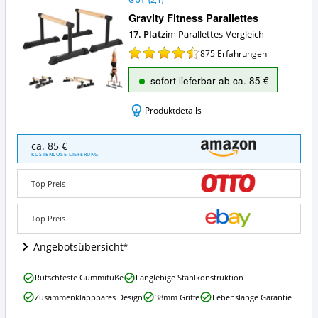
GUT
(
2,1
)
Gravity Fitness Parallettes
17. Platz
im Parallettes-Vergleich
875
Erfahrungen
sofort lieferbar ab ca. 85 €
Produktdetails
Gravity
ca. 85 €
Fitness
KOSTENLOSE LIEFERUNG
Parallettes
Angebote:
Top Preis
Wo
ist
Parallettes
Top Preis
erhältlich?
Angebotsübersicht
Gravity
Rutschfeste Gummifüße
Langlebige Stahlkonstruktion
Fitness
Zusammenklappbares Design
38mm Griffe
Lebenslange Garantie
Parallettes
Vorteile: