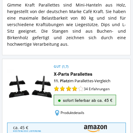
Vorteile:
Gimme Kraft Parallettes sind Mini-Hanteln aus Holz,
Was
Gimme
hergestellt von der deutschen Marke Café Kraft. Sie haben
spricht
Kraft
für
Parallettes
eine maximale Belastbarkeit von 80 kg und sind für
Parallettes?
Zusammenfassung:
verschiedene Kraftübungen wie Liegestütze, Dips und L-
Was
Sitz geeignet. Die Stangen sind aus Buchen- und
bietet
Birkenholz gefertigt und zeichnen sich durch eine
Parallettes?
hochwertige Verarbeitung aus.
GUT
(
1,7
)
X-Parts Parallettes
11. Platz
im Parallettes-Vergleich
34
Erfahrungen
sofort lieferbar ab ca. 45 €
Produktdetails
X-
ca. 45 €
Parts
KOSTENLOSE LIEFERUNG