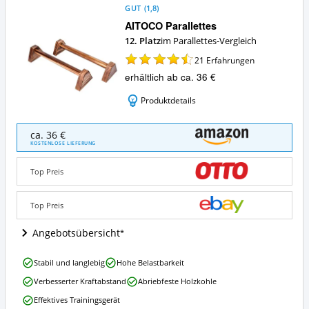
GUT
(
1,8
)
AITOCO Parallettes
12. Platz
im Parallettes-Vergleich
21
Erfahrungen
erhältlich ab ca. 36 €
Produktdetails
AITOCO
ca. 36 €
Parallettes
KOSTENLOSE LIEFERUNG
Angebote:
Wo
Top Preis
ist
Parallettes
erhältlich?
Top Preis
Angebotsübersicht
AITOCO
Stabil und langlebig
Hohe Belastbarkeit
Parallettes
Verbesserter Kraftabstand
Abriebfeste Holzkohle
Vorteile:
Was
Effektives Trainingsgerät