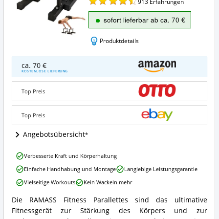
913
Erfahrungen
sofort lieferbar ab ca. 70 €
Produktdetails
RAMASS
ca. 70 €
Parallettes
KOSTENLOSE LIEFERUNG
Angebote:
Wo
Top Preis
ist
Parallettes
erhältlich?
Top Preis
Angebotsübersicht
RAMASS
Verbesserte Kraft und Körperhaltung
Parallettes
Einfache Handhabung und Montage
Langlebige Leistungsgarantie
Vorteile:
Was
Vielseitige Workouts
Kein Wackeln mehr
spricht
für
Die RAMASS Fitness Parallettes sind das ultimative
RAMASS
Parallettes?
Fitnessgerät zur Stärkung des Körpers und zur
Parallettes