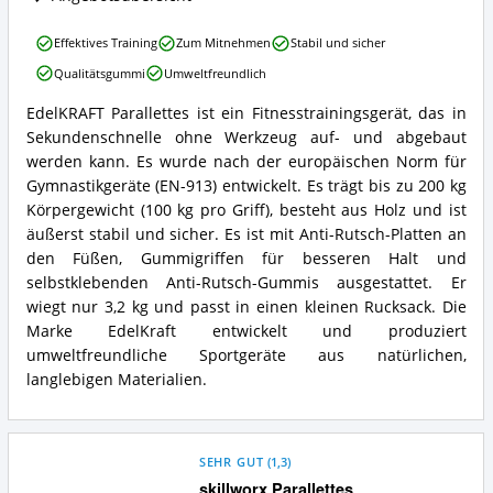
EdelKRAFT
Effektives Training
Zum Mitnehmen
Stabil und sicher
Parallettes
Qualitätsgummi
Umweltfreundlich
Vorteile:
Was
EdelKRAFT Parallettes ist ein Fitnesstrainingsgerät, das in
spricht
EdelKRAFT
Sekundenschnelle ohne Werkzeug auf- und abgebaut
für
Parallettes
Parallettes?
Zusammenfassung:
werden kann. Es wurde nach der europäischen Norm für
Was
Gymnastikgeräte (EN-913) entwickelt. Es trägt bis zu 200 kg
bietet
Körpergewicht (100 kg pro Griff), besteht aus Holz und ist
Parallettes?
äußerst stabil und sicher. Es ist mit Anti-Rutsch-Platten an
den Füßen, Gummigriffen für besseren Halt und
selbstklebenden Anti-Rutsch-Gummis ausgestattet. Er
wiegt nur 3,2 kg und passt in einen kleinen Rucksack. Die
Marke EdelKraft entwickelt und produziert
umweltfreundliche Sportgeräte aus natürlichen,
langlebigen Materialien.
SEHR GUT
(
1,3
)
skillworx Parallettes