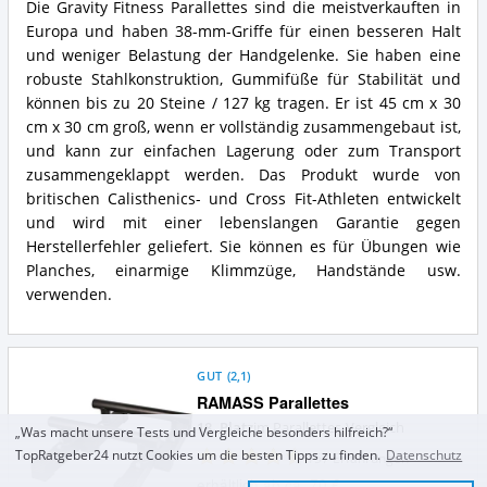
Die Gravity Fitness Parallettes sind die meistverkauften in
Was
Gravity
Europa und haben 38-mm-Griffe für einen besseren Halt
spricht
Fitness
für
Parallettes
und weniger Belastung der Handgelenke. Sie haben eine
Parallettes?
Zusammenfassung:
robuste Stahlkonstruktion, Gummifüße für Stabilität und
Was
können bis zu 20 Steine / 127 kg tragen. Er ist 45 cm x 30
bietet
cm x 30 cm groß, wenn er vollständig zusammengebaut ist,
Parallettes?
und kann zur einfachen Lagerung oder zum Transport
zusammengeklappt werden. Das Produkt wurde von
britischen Calisthenics- und Cross Fit-Athleten entwickelt
und wird mit einer lebenslangen Garantie gegen
Herstellerfehler geliefert. Sie können es für Übungen wie
Planches, einarmige Klimmzüge, Handstände usw.
verwenden.
GUT
(
2,1
)
RAMASS Parallettes
18. Platz
im Parallettes-Vergleich
„Was macht unsere Tests und Vergleiche besonders hilfreich?“
TopRatgeber24 nutzt Cookies um die besten Tipps zu finden.
Datenschutz
157
Erfahrungen
erhältlich ab ca. 70 €