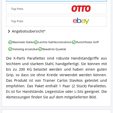
Parallettes
Angebote:
Top Preis
Wo
ist
Parallettes
Top Preis
erhältlich?
Angebotsübersicht
X-
Maximale Stärke
Leichte Stahlkonstruktion
Rutschfester Griff
Parts
Vielseitig einsetzbar
Bewährte Qualität
Parallettes
Vorteile:
Die X-Parts Parallettes sind robuste Handstandgriffe aus
Was
X-
leichtem und starkem Stahl, handgefertigt. Sie können mit
spricht
Parts
für
Parallettes
bis zu 200 KG belastet werden und haben einen guten
Parallettes?
Zusammenfassung:
Grip, so dass sie ohne Kreide verwendet werden können.
Was
Das Produkt ist von Trainer Carlos Slavikos getestet und
bietet
empfohlen. Das Paket enthält 1 Paar (2 Stück) Parallettes.
Parallettes?
Es ist für Handstände, Liegestütze oder L-Sitz geeignet. Die
Abmessungen finden Sie auf dem mitgelieferten Bild.