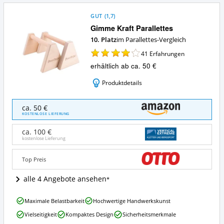
GUT
(
1,7
)
Gimme Kraft Parallettes
10. Platz
im Parallettes-Vergleich
41
Erfahrungen
erhältlich ab ca. 50 €
Produktdetails
Gimme
ca. 50 €
Kraft
KOSTENLOSE LIEFERUNG
Parallettes
Angebote:
ca. 100 €
Wo
kostenlose Lieferung
ist
Parallettes
Top Preis
erhältlich?
alle 4 Angebote ansehen
Gimme
Maximale Belastbarkeit
Hochwertige Handwerkskunst
Kraft
Vielseitigkeit
Kompaktes Design
Sicherheitsmerkmale
Parallettes