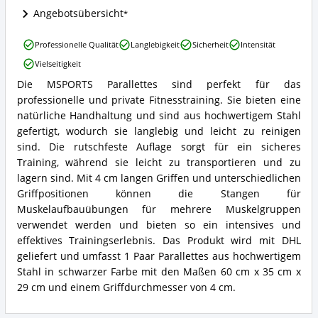
Angebotsübersicht
MSPORTS
Professionelle Qualität
Langlebigkeit
Sicherheit
Intensität
Parallettes
Vielseitigkeit
Vorteile:
Was
Die MSPORTS Parallettes sind perfekt für das
MSPORTS
spricht
professionelle und private Fitnesstraining. Sie bieten eine
Parallettes
für
Zusammenfassung:
natürliche Handhaltung und sind aus hochwertigem Stahl
Parallettes?
Was
gefertigt, wodurch sie langlebig und leicht zu reinigen
bietet
sind. Die rutschfeste Auflage sorgt für ein sicheres
Parallettes?
Training, während sie leicht zu transportieren und zu
lagern sind. Mit 4 cm langen Griffen und unterschiedlichen
Griffpositionen können die Stangen für
Muskelaufbauübungen für mehrere Muskelgruppen
verwendet werden und bieten so ein intensives und
effektives Trainingserlebnis. Das Produkt wird mit DHL
geliefert und umfasst 1 Paar Parallettes aus hochwertigem
Stahl in schwarzer Farbe mit den Maßen 60 cm x 35 cm x
29 cm und einem Griffdurchmesser von 4 cm.