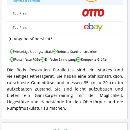
Revolution
KOSTENLOSE LIEFERUNG
Parallettes
Angebote:
Top Preis
Wo
ist
Parallettes
Top Preis
erhältlich?
Angebotsübersicht
Body
Vielseitige Übungsvielfalt
Robuste Stahlkonstruktion
Revolution
Rutschfeste Füße
Einfache Einrichtung
Kompakte Größe
Parallettes
Vorteile:
Die Body Revolution Parallettes sind ein starkes und
Was
Body
vielseitiges Fitnessgerät. Sie haben eine Stahlkonstruktion,
spricht
Revolution
für
Parallettes
rutschfeste Gummifüße und messen 35 cm x 20 cm im
Parallettes?
Zusammenfassung:
aufgebauten Zustand. Sie sind leicht aufzubauen und
Was
bieten ein Ganzkörpertraining mit der Möglichkeit,
bietet
Liegestütze und Handstände für den Oberkörper und die
Parallettes?
Rumpfmuskulatur zu machen.