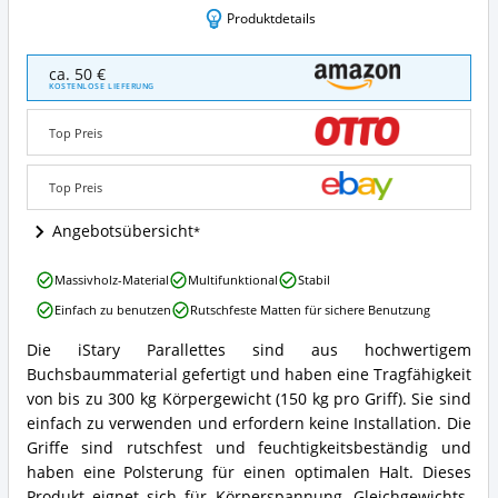
Produktdetails
iStary
ca. 50 €
Parallettes
KOSTENLOSE LIEFERUNG
Angebote:
Wo
Top Preis
ist
Parallettes
erhältlich?
Top Preis
Angebotsübersicht
iStary
Massivholz-Material
Multifunktional
Stabil
Parallettes
Einfach zu benutzen
Rutschfeste Matten für sichere Benutzung
Vorteile:
Was
Die iStary Parallettes sind aus hochwertigem
spricht
iStary
Buchsbaummaterial gefertigt und haben eine Tragfähigkeit
für
Parallettes
Parallettes?
Zusammenfassung:
von bis zu 300 kg Körpergewicht (150 kg pro Griff). Sie sind
Was
einfach zu verwenden und erfordern keine Installation. Die
bietet
Griffe sind rutschfest und feuchtigkeitsbeständig und
Parallettes?
haben eine Polsterung für einen optimalen Halt. Dieses
Produkt eignet sich für Körperspannung, Gleichgewichts-