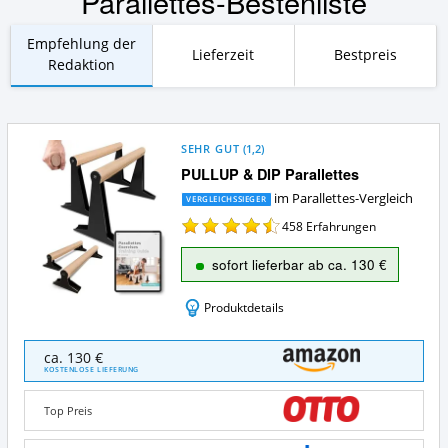
Parallettes-Bestenliste
Empfehlung der
Lieferzeit
Bestpreis
Redaktion
SEHR GUT
(
1,2
)
PULLUP & DIP Parallettes
im Parallettes-Vergleich
VERGLEICHSSIEGER
458
Erfahrungen
sofort lieferbar ab ca. 130 €
Produktdetails
PULLUP
ca. 130 €
&
KOSTENLOSE LIEFERUNG
DIP
Parallettes
Top Preis
Angebote:
Wo