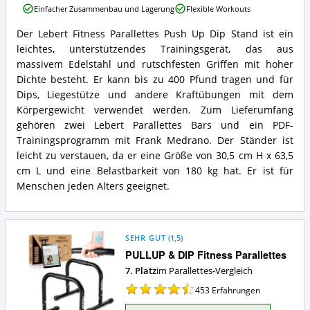
Einfacher Zusammenbau und Lagerung
Flexible Workouts
Parallettes
Push
Der Lebert Fitness Parallettes Push Up Dip Stand ist ein
Up
Lebert
leichtes, unterstützendes Trainingsgerät, das aus
Dip
Fitness
Stand
Parallettes
massivem Edelstahl und rutschfesten Griffen mit hoher
Vorteile:
Push
Dichte besteht. Er kann bis zu 400 Pfund tragen und für
Was
Up
Dips, Liegestütze und andere Kraftübungen mit dem
spricht
Dip
Körpergewicht verwendet werden. Zum Lieferumfang
für
Stand
Parallettes?
gehören zwei Lebert Parallettes Bars und ein PDF-
Zusammenfassung:
Was
Trainingsprogramm mit Frank Medrano. Der Ständer ist
bietet
leicht zu verstauen, da er eine Größe von 30,5 cm H x 63,5
Parallettes?
cm L und eine Belastbarkeit von 180 kg hat. Er ist für
Menschen jeden Alters geeignet.
SEHR GUT
(
1,5
)
PULLUP & DIP Fitness Parallettes
7. Platz
im Parallettes-Vergleich
453
Erfahrungen