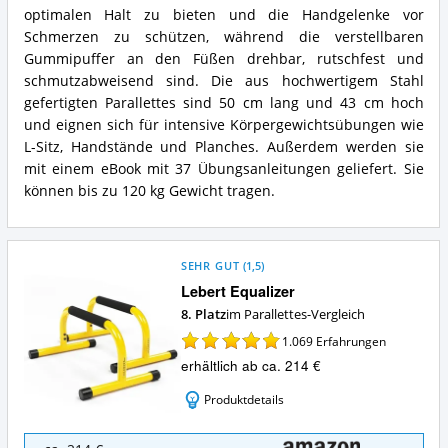
Fitness
optimalen Halt zu bieten und die Handgelenke vor
Parallettes
Schmerzen zu schützen, während die verstellbaren
Zusammenfassung:
Gummipuffer an den Füßen drehbar, rutschfest und
Was
schmutzabweisend sind. Die aus hochwertigem Stahl
bietet
Parallettes?
gefertigten Parallettes sind 50 cm lang und 43 cm hoch
und eignen sich für intensive Körpergewichtsübungen wie
L-Sitz, Handstände und Planches. Außerdem werden sie
mit einem eBook mit 37 Übungsanleitungen geliefert. Sie
können bis zu 120 kg Gewicht tragen.
SEHR GUT
(
1,5
)
Lebert Equalizer
8. Platz
im Parallettes-Vergleich
1.069
Erfahrungen
erhältlich ab ca. 214 €
Produktdetails
Lebert