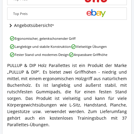
Parallettes
Angebote:
Wo
Top Preis
ist
Parallettes
Angebotsübersicht
erhältlich?
PULLUP
Ergonomischer, gelenkschonender Griff
&
Langlebige und stabile Konstruktion
Vielseitige Übungen
DIP
Holz
Fester Stand und modernes Design
Anpassbare Griffhöhe
Parallettes
Vorteile:
PULLUP & DIP Holz Parallettes ist ein Produkt der Marke
PULLUP
Was
„PULLUP & DIP“. Es bietet zwei Griffhöhen - niedrig und
&
spricht
DIP
mittel, mit einem ergonomischen Holzgriff aus natürlichem
für
Holz
Buchenholz. Es ist langlebig und äußerst stabil, mit
Parallettes?
Parallettes
rutschfesten Gummipads, die für einen festen Stand
Zusammenfassung:
sorgen. Das Produkt ist vielseitig und kann für viele
Was
Körpergewichtsübungen wie L-Sitz, Handstand, Planche,
bietet
Parallettes?
Liegestütze usw. verwendet werden. Zum Lieferumfang
gehört auch ein kostenloses Trainingsbuch mit 37
Parallettes-Übungen.