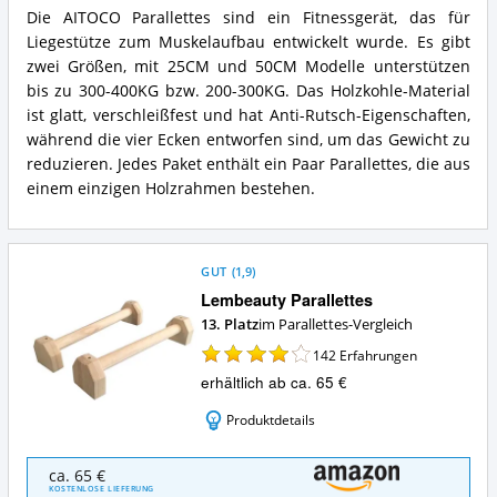
spricht
Die AITOCO Parallettes sind ein Fitnessgerät, das für
für
AITOCO
Parallettes?
Liegestütze zum Muskelaufbau entwickelt wurde. Es gibt
Parallettes
Zusammenfassung:
zwei Größen, mit 25CM und 50CM Modelle unterstützen
Was
bis zu 300-400KG bzw. 200-300KG. Das Holzkohle-Material
bietet
ist glatt, verschleißfest und hat Anti-Rutsch-Eigenschaften,
Parallettes?
während die vier Ecken entworfen sind, um das Gewicht zu
reduzieren. Jedes Paket enthält ein Paar Parallettes, die aus
einem einzigen Holzrahmen bestehen.
GUT
(
1,9
)
Lembeauty Parallettes
13. Platz
im Parallettes-Vergleich
142
Erfahrungen
erhältlich ab ca. 65 €
Produktdetails
Lembeauty
ca. 65 €
Parallettes
KOSTENLOSE LIEFERUNG