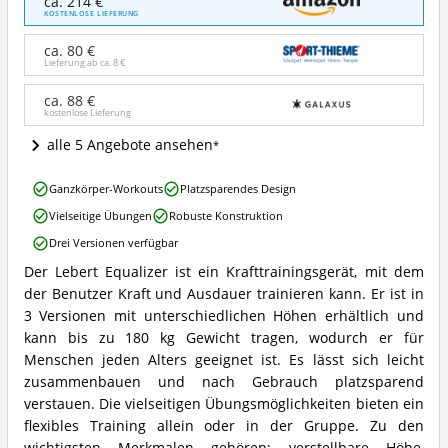
ca. 214 €
Equalizer
KOSTENLOSE LIEFERUNG
Angebote:
Wo
ca. 80 €
ist
Lieferung ab ca.
8 €
Parallettes
erhältlich?
ca. 88 €
kostenlose Lieferung
alle 5 Angebote ansehen
Lebert
Ganzkörper-Workouts
Platzsparendes Design
Equalizer
Vielseitige Übungen
Robuste Konstruktion
Vorteile:
Was
Drei Versionen verfügbar
spricht
Der Lebert Equalizer ist ein Krafttrainingsgerät, mit dem
für
Lebert
Parallettes?
der Benutzer Kraft und Ausdauer trainieren kann. Er ist in
Equalizer
Zusammenfassung:
3 Versionen mit unterschiedlichen Höhen erhältlich und
Was
kann bis zu 180 kg Gewicht tragen, wodurch er für
bietet
Menschen jeden Alters geeignet ist. Es lässt sich leicht
Parallettes?
zusammenbauen und nach Gebrauch platzsparend
verstauen. Die vielseitigen Übungsmöglichkeiten bieten ein
flexibles Training allein oder in der Gruppe. Zu den
wichtigsten Merkmalen gehören: verstellbare Höhe,