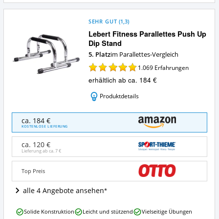
SEHR GUT
(
1,3
)
Lebert Fitness Parallettes Push Up
Dip Stand
5. Platz
im Parallettes-Vergleich
1.069
Erfahrungen
erhältlich ab ca. 184 €
Produktdetails
Lebert
ca. 184 €
Fitness
KOSTENLOSE LIEFERUNG
Parallettes
Push
ca. 120 €
Up
Lieferung ab ca.
7 €
Dip
Stand
Top Preis
Angebote:
Wo
alle 4 Angebote ansehen
ist
Parallettes
Lebert
erhältlich?
Solide Konstruktion
Leicht und stützend
Vielseitige Übungen
Fitness