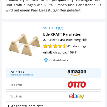
und Kraftübungen wie L-Sitz-Pumpen und Handstände. Es
wird mit einem Paar Liegestützgriffen geliefert.
SEHR GUT
(
1,3
)
EdelKRAFT Parallettes
2. Platz
im Parallettes-Vergleich
41
Erfahrungen
erhältlich ab ca. 109 €
Produktdetails
EdelKRAFT
ca. 109 €
Parallettes
KOSTENLOSE LIEFERUNG
Angebote:
Wo
Top Preis
ist
Parallettes
erhältlich?
Top Preis
Angebotsübersicht