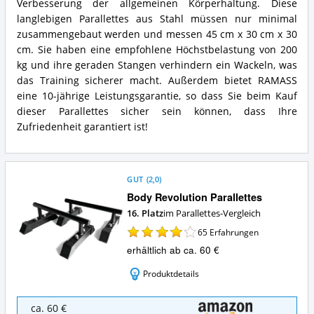
Zusammenfassung:
Verbesserung der allgemeinen Körperhaltung. Diese
Was
langlebigen Parallettes aus Stahl müssen nur minimal
bietet
zusammengebaut werden und messen 45 cm x 30 cm x 30
Parallettes?
cm. Sie haben eine empfohlene Höchstbelastung von 200
kg und ihre geraden Stangen verhindern ein Wackeln, was
das Training sicherer macht. Außerdem bietet RAMASS
eine 10-jährige Leistungsgarantie, so dass Sie beim Kauf
dieser Parallettes sicher sein können, dass Ihre
Zufriedenheit garantiert ist!
GUT
(
2,0
)
Body Revolution Parallettes
16. Platz
im Parallettes-Vergleich
65
Erfahrungen
erhältlich ab ca. 60 €
Produktdetails
Body
ca. 60 €