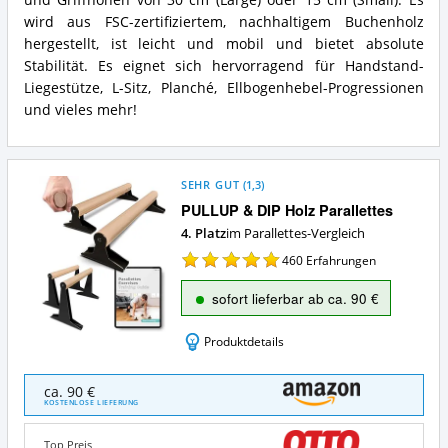
und Griffhöhen von 30 cm (Large) oder 15 cm (Small). Es
Was
wird aus FSC-zertifiziertem, nachhaltigem Buchenholz
bietet
hergestellt, ist leicht und mobil und bietet absolute
Parallettes?
Stabilität. Es eignet sich hervorragend für Handstand-
Liegestütze, L-Sitz, Planché, Ellbogenhebel-Progressionen
und vieles mehr!
SEHR GUT
(
1,3
)
PULLUP & DIP Holz Parallettes
4. Platz
im Parallettes-Vergleich
460
Erfahrungen
sofort lieferbar ab ca. 90 €
Produktdetails
PULLUP
ca. 90 €
&
KOSTENLOSE LIEFERUNG
DIP
Holz
Top Preis