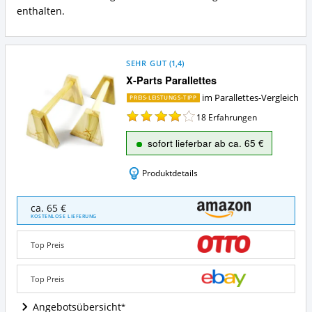
enthalten.
SEHR GUT
(
1,4
)
X-Parts Parallettes
im Parallettes-Vergleich
PREIS-LEISTUNGS-TIPP
18
Erfahrungen
sofort lieferbar ab ca. 65 €
Produktdetails
X-
ca. 65 €
Parts
KOSTENLOSE LIEFERUNG
Parallettes
Angebote:
Top Preis
Wo
ist
Parallettes
Top Preis
erhältlich?
Angebotsübersicht