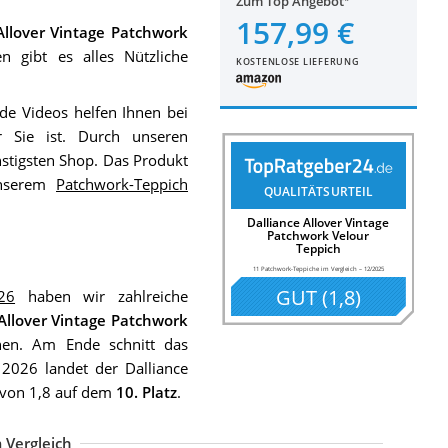
Zum Top Angebot
157,99 €
Allover Vintage Patchwork
 gibt es alles Nützliche
KOSTENLOSE LIEFERUNG
e Videos helfen Ihnen bei
r Sie ist. Durch unseren
tigsten Shop. Das Produkt
unserem
Patchwork-Teppich
QUALITÄTSURTEIL
Dalliance Allover Vintage
Patchwork Velour
Teppich
11 Patchwork-Teppiche im Vergleich
–
12/2025
GUT
(
1,8
)
26
haben wir zahlreiche
 Allover Vintage Patchwork
hen. Am Ende schnitt das
2026 landet der Dalliance
e von 1,8 auf dem
10. Platz
.
 Vergleich