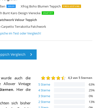
elim Patchwork Teppich Blau 195 X 280 cm
amyum Afra Bedruckter Teppich Chenille-Druck
amyum Denise Bedruckter Teppich Chenille-Druck
amyum Trunk Bedruckter Teppich Chenille-Druck
enerisch Teppich Wohnzimmer 160 x 230 cm
XISHOME Teppich Moderner Kurzflor Weich Teppiche Geometrisches
ößen
Xfrog Boho Blumen Teppich
SIEGER
PREIS-LEISTUNG
 Bunt Karo Design Vierecke
SPARTIPP
Patchwork Velour Teppich
 Carpetto Terrakotta Patchwork
piche
im Test oder Vergleich!
ppich Vergleich
 wurde auch die
4,3
von 5 Sternen
ce Allover Vintage
5
Sterne
63
%
ternen
. Hier die
4
Sterne
25
%
3
Sterne
0
%
2
Sterne
13
%
chten sich bisher
1
Stern
0
%