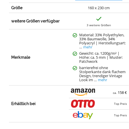
160 x 230 cm
Größe
J
a
weitere Größen verfügbar
3 weitere Größen
Material: 33% Polyethylen,
33% Baumwolle, 34%
Polyacryl | Herstellungsart:
…
mehr
Gewicht: ca. 1200g/m² |
Höhe: ca. 5 mm | Muster:
Merkmale
Patchwork
barrierefrei ohne
Stolperkante dank flachem
Design, trendiger Vintage
Look im …
mehr
158 €
ca.
Erhältlich bei
Top Preis
Top Preis