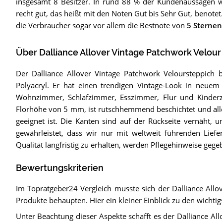
insgesamt 8 Besitzer. In rund 88 % der Kundenaussagen 
recht gut, das heißt mit den Noten Gut bis Sehr Gut, benote
die Verbraucher sogar vor allem die Bestnote von
5 Sternen
Über Dalliance Allover Vintage Patchwork Velour
Der Dalliance Allover Vintage Patchwork Veloursteppic
Polyacryl. Er hat einen trendigen Vintage-Look in neue
Wohnzimmer, Schlafzimmer, Esszimmer, Flur und Kinderz
Florhöhe von 5 mm, ist rutschhemmend beschichtet und alle
geeignet ist. Die Kanten sind auf der Rückseite vernäht, 
gewährleistet, dass wir nur mit weltweit führenden Lief
Qualität langfristig zu erhalten, werden Pflegehinweise gege
Bewertungskriterien
Im Topratgeber24 Vergleich musste sich der Dalliance Allo
Produkte behaupten. Hier ein kleiner Einblick zu den wichtig
Unter Beachtung dieser Aspekte schafft es der Dalliance A