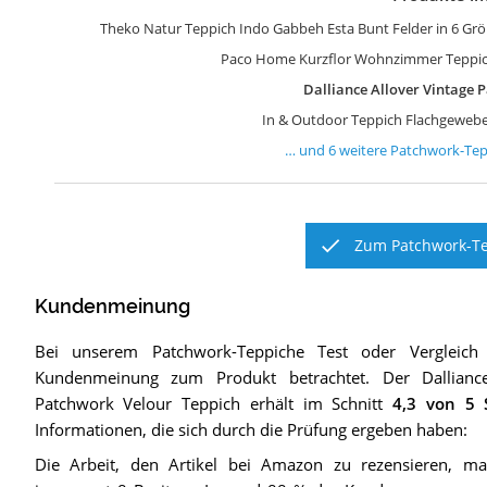
K
b
b
b
G
Y
Theko Natur Teppich Indo Gabbeh Esta Bunt Felder in 6 Gr
Paco Home Kurzflor Wohnzimmer Teppich
Dalliance Allover Vintage 
In & Outdoor Teppich Flachgewebe
… und
6
weitere
Patchwork-Tep
Zum Patchwork-Te
Kundenmeinung
Bei unserem
Patchwork-Teppiche
Test oder Vergleich
Kundenmeinung zum Produkt betrachtet.
Der
Dallian
Patchwork Velour Teppich
erhält im Schnitt
4,3
von 5 S
Informationen, die sich durch die Prüfung ergeben haben:
Die Arbeit, den Artikel bei Amazon zu rezensieren, ma