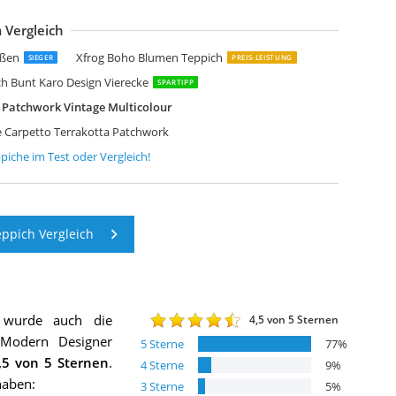
 Vergleich
elim Patchwork Teppich Blau 195 X 280 cm
amyum Afra Bedruckter Teppich Chenille-Druck
amyum Denise Bedruckter Teppich Chenille-Druck
amyum Trunk Bedruckter Teppich Chenille-Druck
enerisch Teppich Wohnzimmer 160 x 230 cm
XISHOME Teppich Moderner Kurzflor Weich Teppiche Geometrisches
ößen
Xfrog Boho Blumen Teppich
SIEGER
PREIS-LEISTUNG
 Bunt Karo Design Vierecke
SPARTIPP
 Patchwork Vintage Multicolour
 Carpetto Terrakotta Patchwork
piche
im Test oder Vergleich!
ppich Vergleich
 wurde auch die
4,5
von 5 Sternen
 Modern Designer
5
Sterne
77
%
,5
von 5 Sternen
.
4
Sterne
9
%
haben:
3
Sterne
5
%