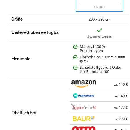
12/2025
200 x 290 cm
Größe
J
a
weitere Größen verfügbar
3 weitere Größen
Material 100 %
Polypropylen
Florhöhe ca. 13 mm / 3000
Merkmale
g/m²
Schadstoffgeprüft Oeko-
tex Standard 100
140 €
ca.
140 €
ca.
172 €
ca.
Erhältlich bei
228 €
ca.