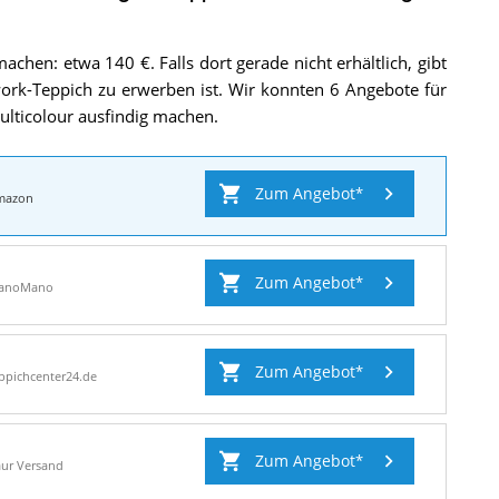
Vintage
Multicolour
.
achen: etwa 140 €. Falls dort gerade nicht erhältlich, gibt
hwork-Teppich zu erwerben ist. Wir konnten 6 Angebote für
lticolour ausfindig machen.
Zum Angebot
mazon
Zum Angebot
anoMano
Zum Angebot
ppichcenter24.de
Zum Angebot
ur Versand