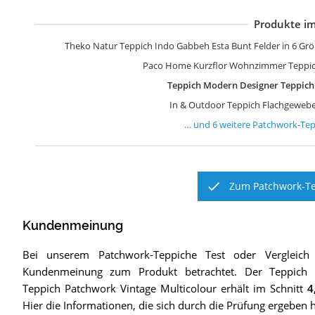
Produkte im
K
b
b
b
G
Y
Theko Natur Teppich Indo Gabbeh Esta Bunt Felder in 6 Gr
Paco Home Kurzflor Wohnzimmer Teppich
Teppich Modern Designer Teppich
In & Outdoor Teppich Flachgewebe
… und
6
weitere
Patchwork-Tep
Zum Patchwork-Te
Kundenmeinung
Bei unserem
Patchwork-Teppiche
Test oder Vergleich
Kundenmeinung zum Produkt betrachtet.
Der
Teppich
Teppich Patchwork Vintage Multicolour
erhält im Schnitt
4
Hier die Informationen, die sich durch die Prüfung ergeben 