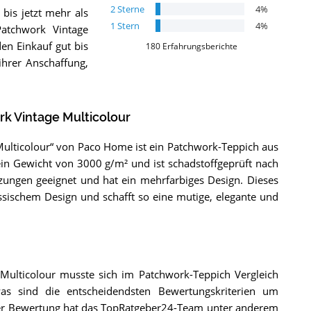
2
Sterne
4
%
 bis jetzt mehr als
1
Stern
4
%
atchwork Vintage
n Einkauf gut bis
180
Erfahrungsberichte
ihrer Anschaffung,
k Vintage Multicolour
ulticolour“ von Paco Home ist ein Patchwork-Teppich aus
n Gewicht von 3000 g/m² und ist schadstoffgeprüft nach
izungen geeignet und hat ein mehrfarbiges Design. Dieses
sischem Design und schafft so eine mutige, elegante und
ulticolour musste sich im Patchwork-Teppich Vergleich
as sind die entscheidendsten Bewertungskriterien um
der Bewertung hat das TopRatgeber24-Team unter anderem