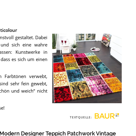
ticolour
tvoll gestaltet. Dabei
t und sich eine wahre
lassen: Kunstwerke in
 dass es sich um einen
n Farbtönen verwebt,
sind sehr fein gewebt,
„schön und weich“ nicht
se!
Der
Teppich
TEXTQUELLE:
Modern
Designer
Teppich
 Modern Designer Teppich Patchwork Vintage
Patchwork