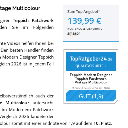
tage Multicolour
Zum Top Angebot
139,99 €
gner Teppich Patchwork
inden Sie im Folgenden
KOSTENLOSE LIEFERUNG
nte Videos helfen Ihnen bei
t. Den besten Händler finden
h Modern Designer Teppich
gleich 2026
ist in jedem Fall
QUALITÄTSURTEIL
Teppich Modern Designer
Teppich Patchwork
Vintage Multicolour
11 Patchwork-Teppiche im Vergleich
–
12/2025
GUT
(
1,9
)
lbstverständlich auch der
e Multicolour
untersucht
he im Modernem Patchwork
ergleich 2026 landete der
olour somit mit einer Endnote von 1,9 auf dem
10. Platz
.