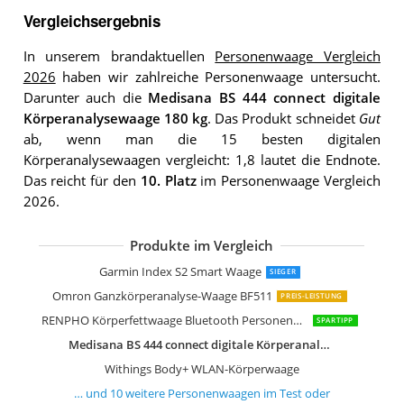
Vergleichsergebnis
In unserem brandaktuellen
Personenwaage Vergleich
2026
haben wir zahlreiche Personenwaage untersucht.
Darunter auch die
Medisana BS 444 connect digitale
Körperanalysewaage 180 kg
. Das Produkt schneidet
Gut
ab, wenn man die 15 besten digitalen
Körperanalysewaagen vergleicht: 1,8 lautet die Endnote.
Das reicht für den
10. Platz
im Personenwaage Vergleich
2026.
Produkte im Vergleich
Withings Nokia Body Cardio
Eufy Smart Personenwaage mit Blueto
Caso BS1 Design Personenwaage
Caso Body Energy Design Personenw
PICOOC S1 Pro Körperfettwaage Blue
Beurer GS 39 Glaswaage mit Sprachfu
Beurer GS 235 Glaswaage Digitale Pe
Garmin Index S2 Smart Waage
SIEGER
Omron Ganzkörperanalyse-Waage BF511
PREIS-LEISTUNG
RENPHO Körperfettwaage Bluetooth Personenwaage
SPARTIPP
Medisana BS 444 connect digitale Körperanalysewaage 180 kg
Withings Body+ WLAN-Körperwaage
… und
10
weitere
Personenwaagen
im Test oder