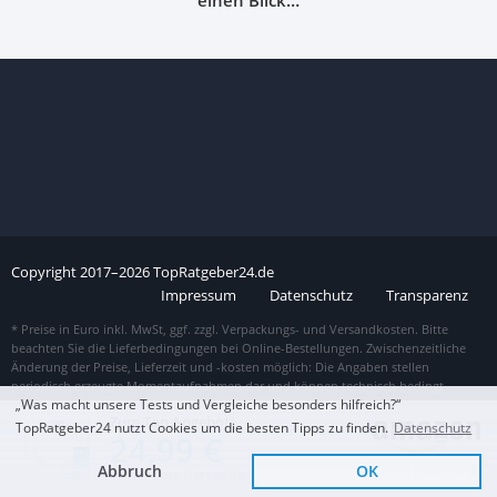
einen Blick…
Copyright
2017–
2026
TopRatgeber24.de
Impressum
Datenschutz
Transparenz
„Was macht unsere Tests und Vergleiche besonders hilfreich?“
Zum Top Angebot
TopRatgeber24 nutzt Cookies um die besten Tipps zu finden.
Datenschutz
24,99 €
Abbruch
OK
Sofort Lieferbar
KOSTENLOSE LIEFERUNG