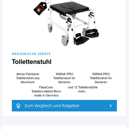
MEDIZINISCHE GERÄTE
Toilettenstuhl
Akriva Fahrbarer
KMINA PRO
KMINA PRO
Toilettenstuhl aus
Toilettenstuhl für
Toilettenstuhl für
Aluminium
Senioren
Senioren
FabaCare
und 12 Toilettenstühle
Toilettenrollstuhl Bonn
mehr...
made in Germany
Zum Vergleich und Ratgeber