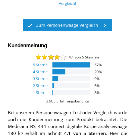
Vergleich!
Zum Personenwaage Vergleich
Kundenmeinung
4,1
von 5 Sternen
5
Sterne
57
%
4
Sterne
20
%
3
Sterne
9
%
2
Sterne
6
%
1
Stern
8
%
3.905
Erfahrungsberichte
Bei unserem
Personenwaagen
Test oder Vergleich wurde
auch die Kundenmeinung zum Produkt betrachtet.
Die
Medisana BS 444 connect digitale Körperanalysewaage
180 kg
erhält im Schnitt
4,1
von 5 Sternen
. Hier die