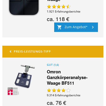
1.921
Erfahrungsberichte
ca.
118 €
Zum Angebot
GUT
(
1,6
)
Omron
Ganzkörperanalyse-
Waage BF511
9.314
Erfahrungsberichte
ca.
76 €