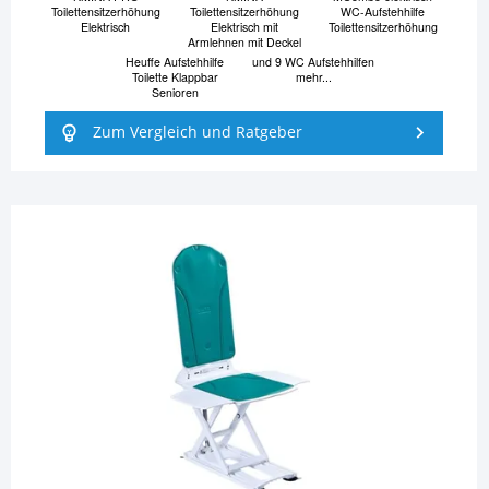
Toilettensitzerhöhung
Toilettensitzerhöhung
WC-Aufstehhilfe
Elektrisch
Elektrisch mit
Toilettensitzerhöhung
Armlehnen mit Deckel
Heuffe Aufstehhilfe
und 9 WC Aufstehhilfen
Toilette Klappbar
mehr...
Senioren
Zum Vergleich und Ratgeber