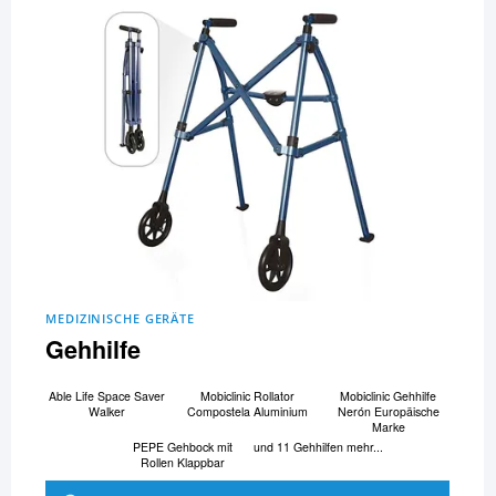
MEDIZINISCHE GERÄTE
Gehhilfe
Able Life Space Saver
Mobiclinic Rollator
Mobiclinic Gehhilfe
Walker
Compostela Aluminium
Nerón Europäische
Marke
PEPE Gehbock mit
und 11 Gehhilfen mehr...
Rollen Klappbar